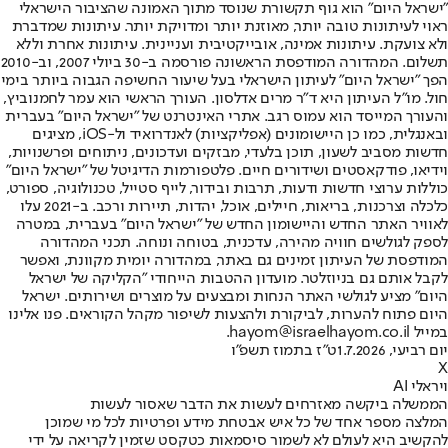
"ישראל היום" הוא גוף תקשורת שנוסד מתוך האמונה שהציבור הישראלי
ראוי לעיתונות טובה יותר, מאוזנת יותר ומדויקת יותר. עיתונות שמדברת
ולא צועקת. עיתונות אמינה, אובייקטיבית ועניינית. עיתונות אחרת וללא
תשלום. המהדורה המודפסת הראשונה פורסמה ב-30 ביולי 2007, וב-2010
הפך "ישראל היום" לעיתון הישראלי בעל שיעור החשיפה הגבוה ביותר בימי
חול. מו"ל העיתון היא ד"ר מרים אדלסון. העורך הראשי הוא עמר לחמנוביץ,
והעורך המייסד הוא עמוס רגב. אתרי האינטרנט של "ישראל היום" בעברית
ובאנגלית, כמו כן היישומונים (אפליקציות) לאנדרואיד ול-iOS, מציגים
חדשות מסביב לשעון, תוכן בלעדי, מבזקים ועדכונים, ניתוחים ופרשנויות,
וידיאו, פודקאסטים ושידורים חיים. פלטפורמות הדיגיטל של "ישראל היום"
כוללות ערוצי חדשות ודעות, תרבות ובידור, לייף סטייל, טכנולוגיה, ספורט,
כלכלה וצרכנות, בריאות, חיילים, אוכל, יהדות, תיירות ורכב. ב-2021 עלו
לאוויר האתר החדש והיישומון החדש של "ישראל היום" בעברית, במטרה
לספק לגולשים חוויה מהירה, עדכנית, בטוחה ונוחה. תכני המהדורה
המודפסת של העיתון זמינים גם באתר, במהדורה יומית מקוונת, ואפשר
לקבל אותם גם בניוזלטר. מועדון ההטבות הייחודי "הקליקה של ישראל
היום" מציע לגולשי האתר הנחות ומבצעים על מוצרים ושירותים. ישראל
היום פתוח להערות, לביקורת ולהצעות לשיפור מקהל הקוראים. פנו אלינו
במייל hayom@israelhayom.co.il.
יום רביעי, 1.7.2026
ט"ז בתמוז תשפ"ו
X
ויראלי AI
הממשלה ביקשה מאזרחים לעשות את הדבר שאסור לעשות
המלצה מספר אחד של כל איש אבטחת מידע ופרטיות לכל מי שמוכן
להקשיב היא לעולם לא לשמור סיסמאות כטקסט שזמין לקריאה על ידי