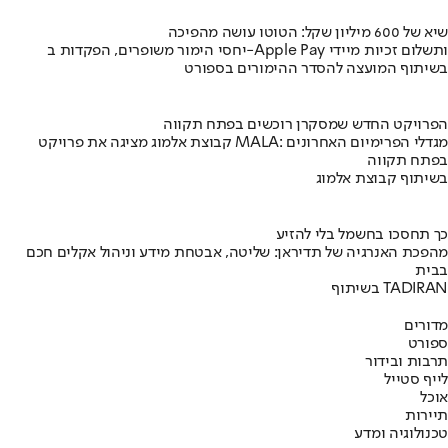
שיא של 600 מיליון שקל: הטוטו עושה מהפיכה
יחסי הימור משופרים, הפקדות ב-Apple Pay ותשלום זכיות מיידי
בשיתוף המועצה להסדר ההימורים בספורט
הפרויקט החדש שמסקרן רוכשים בפתח תקווה
קבוצת אלמוג מציגה את פרויקט MALA: מגדלי הפרימיום האחרונים
בפתח תקווה
בשיתוף קבוצת אלמוג
כך תחסכו בחשמל בלי להזיע
מהפכת האנרגיה של תדיראן: שליטה, אבטחת מידע וניהול אקלים חכם
בבית
בשיתוף TADIRAN
מדורים
ספורט
תרבות ובידור
לייף סטייל
אוכל
תיירות
טכנולוגיה ומדע