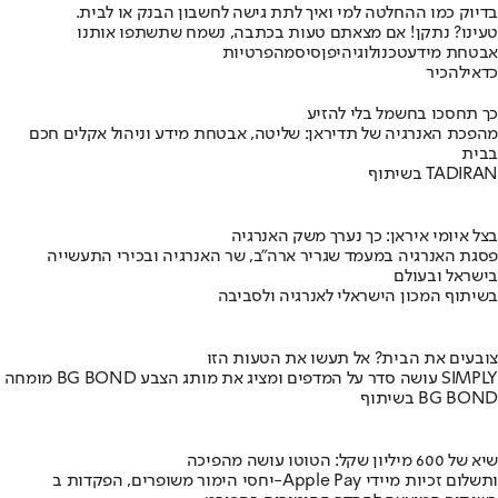
בדיוק כמו ההחלטה למי ואיך לתת גישה לחשבון הבנק או לבית.
טעינו? נתקן! אם מצאתם טעות בכתבה, נשמח שתשתפו אותנו
אבטחת מידע
טכנולוגיה
יפן
סיסמה
פרטיות
כדאי
להכיר
כך תחסכו בחשמל בלי להזיע
מהפכת האנרגיה של תדיראן: שליטה, אבטחת מידע וניהול אקלים חכם
בבית
בשיתוף TADIRAN
בצל איומי איראן: כך נערך משק האנרגיה
פסגת האנרגיה במעמד שגריר ארה"ב, שר האנרגיה ובכירי התעשייה
בישראל ובעולם
בשיתוף המכון הישראלי לאנרגיה ולסביבה
צובעים את הבית? אל תעשו את הטעות הזו
מומחה BG BOND עושה סדר על המדפים ומציג את מותג הצבע SIMPLY
בשיתוף BG BOND
שיא של 600 מיליון שקל: הטוטו עושה מהפיכה
יחסי הימור משופרים, הפקדות ב-Apple Pay ותשלום זכיות מיידי