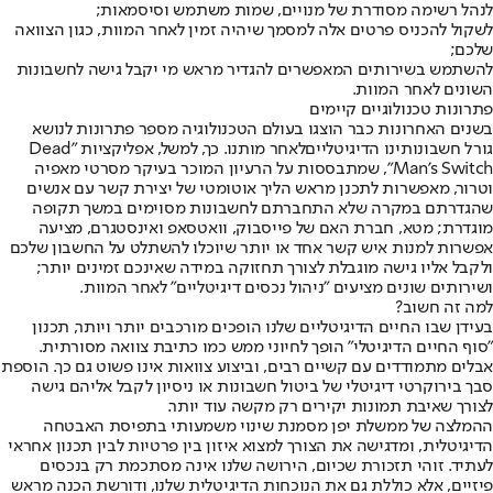
לנהל רשימה מסודרת של מנויים, שמות משתמש וסיסמאות;
לשקול להכניס פרטים אלה למסמך שיהיה זמין לאחר המוות, כגון הצוואה
שלכם;
להשתמש בשירותים המאפשרים להגדיר מראש מי יקבל גישה לחשבונות
השונים לאחר המוות.
פתרונות טכנולוגיים קיימים
בשנים האחרונות כבר הוצגו בעולם הטכנולוגיה מספר פתרונות לנושא
גורל חשבונותינו הדיגיטלייםלאחר מותנו. כך, למשל, אפליקציות "Dead
Man's Switch", שמתבססות על הרעיון המוכר בעיקר מסרטי מאפיה
וטרור, מאפשרות לתכנן מראש הליך אוטומטי של יצירת קשר עם אנשים
שהגדרתם במקרה שלא התחברתם לחשבונות מסוימים במשך תקופה
מוגדרת; מטא, חברת האם של פייסבוק, וואטסאפ ואינסטגרם, מציעה
אפשרות למנות איש קשר אחד או יותר שיוכלו להשתלט על החשבון שלכם
ולקבל אליו גישה מוגבלת לצורך תחזוקה במידה שאינכם זמינים יותר;
ושירותים שונים מציעים "ניהול נכסים דיגיטליים" לאחר המוות.
למה זה חשוב?
בעידן שבו החיים הדיגיטליים שלנו הופכים מורכבים יותר ויותר, תכנון
"סוף החיים הדיגיטלי" הופך לחיוני ממש כמו כתיבת צוואה מסורתית.
אבלים מתמודדים עם קשיים רבים, וביצוע צוואות אינו פשוט גם כך. הוספת
סבך בירוקרטי דיגיטלי של ביטול חשבונות או ניסיון לקבל אליהם גישה
לצורך שאיבת תמונות יקירים רק מקשה עוד יותר.
ההמלצה של ממשלת יפן מסמנת שינוי משמעותי בתפיסת האבטחה
הדיגיטלית, ומדגישה את הצורך למצוא איזון בין פרטיות לבין תכנון אחראי
לעתיד. זוהי תזכורת שכיום, הירושה שלנו אינה מסתכמת רק בנכסים
פיזיים, אלא כוללת גם את הנוכחות הדיגיטלית שלנו, ודורשת הכנה מראש