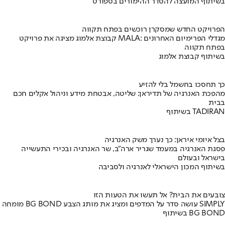
בשיתוף המועצה להסדר ההימורים בספורט
הפרויקט החדש שמסקרן רוכשים בפתח תקווה
קבוצת אלמוג מציגה את פרויקט MALA: מגדלי הפרימיום האחרונים
בפתח תקווה
בשיתוף קבוצת אלמוג
כך תחסכו בחשמל בלי להזיע
מהפכת האנרגיה של תדיראן: שליטה, אבטחת מידע וניהול אקלים חכם
בבית
בשיתוף TADIRAN
בצל איומי איראן: כך נערך משק האנרגיה
פסגת האנרגיה במעמד שגריר ארה"ב, שר האנרגיה ובכירי התעשייה
בישראל ובעולם
בשיתוף המכון הישראלי לאנרגיה ולסביבה
צובעים את הבית? אל תעשו את הטעות הזו
מומחה BG BOND עושה סדר על המדפים ומציג את מותג הצבע SIMPLY
בשיתוף BG BOND