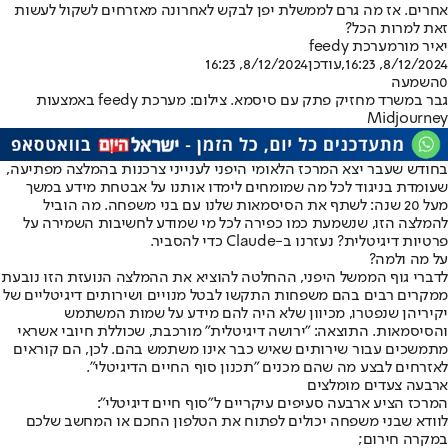
אחרים. אז מה גרם לממשלת יפן לבקש לאחרונה מאזרחים לשקול לעשות
זאת למרות הכל?
יאיר מור
מערכת feedy
8/12/2024, 16:23
,עודכן
8/12/2024, 16:23
0
השמעה
גבר במשרד מחזיק פתק עם סיסמא. צילום: מערכת feedy באמצעות
Midjourney
בחודש שעבר יצא המרכז הלאומי היפני לענייני צרכנות בהמלצה מפתיעה,
שעומדת בניגוד לכל מה שמומחים לימדו אותנו על אבטחת מידע במשך
מעל 20 שנה: לשתף את הסיסמאות שלנו עם בני משפחה. מה הוביל
להמלצה הזו, שנשמעת כמו כפירה לכל מי שמודע לחשיבות השמירה על
פרטיות דיגיטלית? נעזרנו ב-Claude כדי להסביר.
על מה ולמה?
לדברי גוף הממשל היפני, ההחלטה להוציא את ההמלצה הנועזת הזו נובעת
ממקרים רבים בהם משפחות התקשו לבטל מנויים ושירותים דיגיטליים של
יקיריהן שנפטרו, מכיוון שלא היה להם מידע על שמות המשתמש
והסיסמאות. התוצאה: "ירושה דיגיטלית" מורכבת, שכוללת חיובי אשראי
מתמשכים עבור שירותים שאיש כבר אינו משתמש בהם. לכן, הם קוראים
לאזרחים לבצע מה שהם מכנים "תכנון סוף החיים הדיגיטלי".
ארבעה צעדים מומלצים
המרכז הציע ארבעה סעיפים עיקריים ל"סוף חיים דיגיטלי":
לוודא שבני משפחה יכולים לפתוח את הטלפון החכם או המחשב שלכם
במקרה חירום;