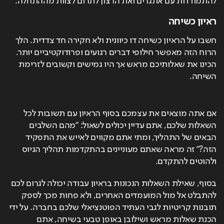
להתמודדות עם אתגרים ואת הרצון לתרום לצוות מההתחלה.
ראיון כשיחה
חשבו על הראיון כשיחה דו כיוונית ולא חקירה חד צדדית. הלך 
הרוח הזה מאפשר חילופי דברים רגועים ופרודוקטיביים יותר. 
הכינו את שאלותיכם מראש אך היו גמישים וקשובים לזרימת 
השיחה.
אם אתה מוצאים את עצמכם בסוף הראיון עם תשובות לכל 
השאלות שלכם, אתם עדיין יכולים לשאול: "מהם השלבים 
הבאים של התהליך, ומתי אתם מקווים לאייש את התפקיד 
הזה?" זה מראה שאתם מעוניינים בהתקדמות תהליך הגיוס 
ולהוטים להתקדם.
בסוף, שאילת השאלות הנכונות בראיון עבודה יכולה לגרום לכם 
להתבלט אל מול המועמדים האחרים, ולא פחות מכך לספק 
תובנות קריטיות לגבי העתיד הפוטנציאלי שלכם בחברה. על ידי 
הכנת שאלות מראש ושילובן באופן טבעי בשיחה, אתם 