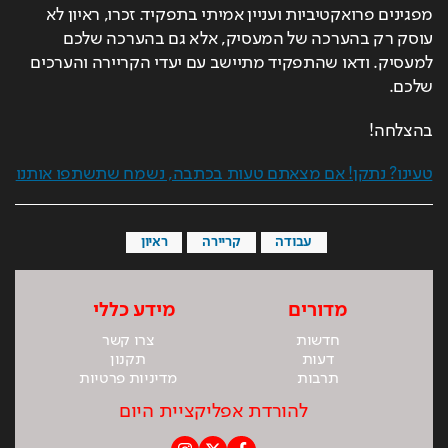
מפגינים פרואקטיביות ועניין אמיתי בתפקיד. זכרו, ראיון לא 
עוסק רק בהערכה של המעסיק, אלא גם בהערכה שלכם 
למעסיק. ודאו שהתפקיד מתיישב עם יעדי הקריירה והערכים 
שלכם. 
בהצלחה!
טעינו? נתקן! אם מצאתם טעות בכתבה, נשמח שתשתפו אותנו
עבודה
קריירה
ראיון
מדורים
מידע כללי
חדשות
צרו קשר
דעות
תקנון
תרבות
מדיניות פרטיות
להורדת אפליקציית היום