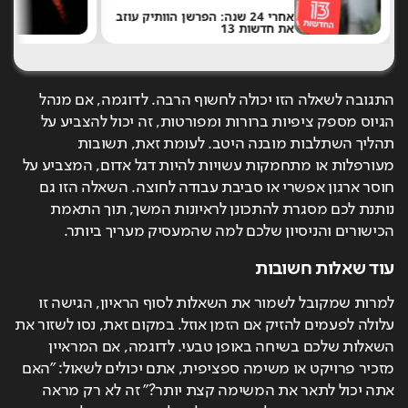
אחרי 24 שנה: הפרשן הוותיק עוזב
את חדשות 13
של 
התגובה לשאלה הזו יכולה לחשוף הרבה. לדוגמה, אם מנהל 
הגיוס מספק ציפיות ברורות ומפורטות, זה יכול להצביע על 
תהליך השתלבות מובנה היטב. לעומת זאת, תשובות 
מעורפלות או מתחמקות עשויות להיות דגל אדום, המצביע על 
חוסר ארגון אפשרי או סביבת עבודה לחוצה. השאלה הזו גם 
נותנת לכם מסגרת להתכונן לראיונות המשך, תוך התאמת 
הכישורים והניסיון שלכם למה שהמעסיק מעריך ביותר.
עוד שאלות חשובות
למרות שמקובל לשמור את השאלות לסוף הראיון, הגישה זו 
עלולה לפעמים להזיק אם הזמן אוזל. במקום זאת, נסו לשזור את 
השאלות שלכם בשיחה באופן טבעי. לדוגמה, אם המראיין 
מזכיר פרויקט או משימה ספציפית, אתם יכולים לשאול: "האם 
אתה יכול לתאר את המשימה קצת יותר?" זה לא רק מראה 