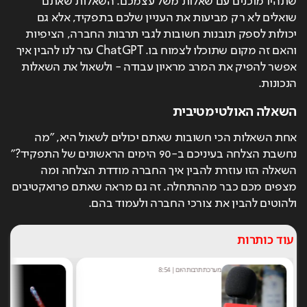
שתהיו מוכנים עם שאלות משל עצמכם. השאלות שאתם 
שואלים לא רק מביעות את העניין שלכם בתפקיד, אלא גם 
יכולות לספק תובנות חשובות לגבי תרבות החברה, הציפיות 
והאם זה מקום שתוכלו לצמוח בו. ChatGPT עזר לנו להבין איך 
אפשר להפיק את המרב מראיון עבודה - ולשאול את השאלות 
הנכונות.
השאלה האולטימטיבית
אחת השאלות הכי חשובות שאתם יכולים לשאול היא, "מה 
נחשבת הצלחה בעיניכם ב-90 הימים הראשונים של התפקיד?" 
השאלה הזו עוזרת להבין איך החברה מודדת הצלחה ומה 
מצפים מכם כבר מההתחלה. זה גם מראה שאתם פרואקטיבים 
ולהוטים להבין את צורכי החברה ולעמוד בהם.
עוד כותרות
מערכת תרבות היום
|
8:54
שחר 