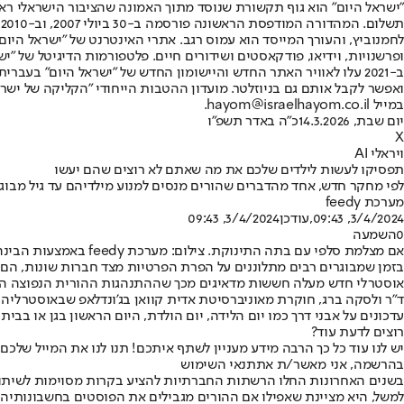
"ישראל היום" הוא גוף תקשורת שנוסד מתוך האמונה שהציבור הישראלי ראוי 
ת
ופרשנויות, וידיאו, פודקאסטים ושידורים חיים. פלטפורמות הדיגיטל של "ישרא
ב-2021 עלו לאוויר האתר החדש והיישומון החדש של "ישראל היום" בע
ואפשר לקבל אותם גם בניוזלטר. מועדון ההטבות הייחודי "הקליקה של ישרא
במייל hayom@israelhayom.co.il.
יום שבת, 14.3.2026
כ"ה באדר תשפ"ו
X
ויראלי AI
תפסיקו לעשות לילדים שלכם את מה שאתם לא רוצים שהם יעשו
לפי מחקר חדש, אחד מהדברים שהורים מנסים למנוע מילדיהם עד גיל מבוג
מערכת feedy
3/4/2024, 09:43
,עודכן
3/4/2024, 09:43
0
השמעה
אם מצלמת סלפי עם בתה התינוקת. צילום: מערכת feedy באמצעות הבינה המלאכותית Leonardo.Ai
בזמן שמבוגרים רבים מתלוננים על הפרת הפרטיות מצד חברות שונות, הם
אוסטרלי חדש מעלה חששות מדאיגים מכך שההתנהגות ההורית הנפוצה הזו יוצרת לילדים "
ד"ר ולסקה ברג, חוקרת מאוניברסיטת אדית קוואן בג’ונדלאפ שבאוסטרליה 
עדכונים על אבני דרך כמו יום הלידה, יום הולדת, היום הראשון בגן או בבי
רוצים לדעת עוד?
יש לנו עוד כל כך הרבה מידע מעניין לשתף איתכם! תנו לנו את המייל שלכם,
בהרשמה, אני מאשר/ת את
תנאי השימוש
בשנים האחרונות החלו הרשתות החברתיות להציע בקרות מסוימות לשיתופים,
למשל, היא מציינת שאפילו אם ההורים מגבילים את הפוסטים בחשבונותיהם