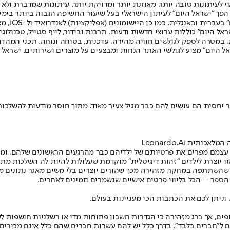
לעיתונות טובה יותר, מאוזנת יותר ומדויקת יותר. עיתונות שמדברת ולא צ
שלום. המהדורה המודפסת הראשונה פורסמה ב-30 ביולי 2007, וב-2010 הפך "ישראל היום" לעיתון הישראלי בעל שי
לחמנוביץ,
ל היום" כוללות ערוצי חדשות ודעות, תרבות ובידור, לייף סטייל, טכנולוגיה
ברית, במטרה לספק לגולשים חוויה מהירה, עדכנית, בטוחה ונוחה. תכני המה
ל היום" מציע לגולשי האתר הנחות ומבצעים על מוצרים ושירותים. ישראל 
ר יחסית הם עושים להם כבר מגיל צעיר מאוד, מתוך חוסר מודעות להשלכו
 עצמם מפרים את פרטיותם של ילדיהם כבר מהרגעים הראשונים שלהם, ומ
זהות דיגיטלית" מוקדמת שעלולות להיות לה השלכות מתמשכות. נעזרנו ב-Claude כדי לה
שהשתתפה במחקר, מזהירה מכך שהורים יוצרים בלי משים מאגר נתונים מקו
ת הספר – הכל בליווי פרטים אישיים שנשמרים וזמינים לאחרים.
 וניתן לכם את הכתבות הכי מעניינות בעולם.
 אך ברג מזהירה כי הגדרות חשבון פתוחות מדי או רשלניות חושפות לעתי
 ל"חברים בלבד", בדרך כלל יש להם עשרות חברים שהם כלל אינם מכירים 