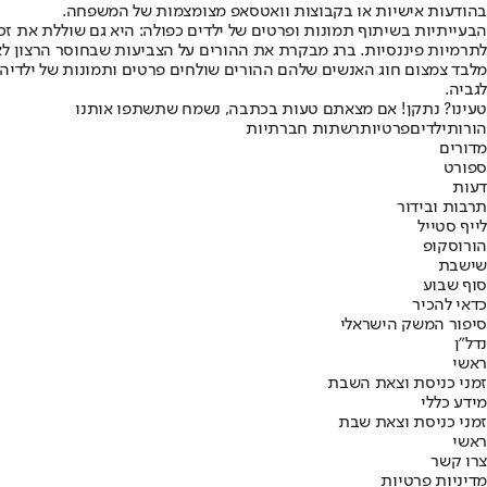
בהודעות אישיות או בקבוצות וואטסאפ מצומצמות של המשפחה.
הבעייתיות בשיתוף תמונות ופרטים של ילדים כפולה: היא גם שוללת את זכ
לתרמיות פיננסיות. ברג מבקרת את ההורים על הצביעות שבחוסר הרצון ל
מלבד צמצום חוג האנשים שלהם ההורים שולחים פרטים ותמונות של ילדיהם
לגביה.
טעינו? נתקן! אם מצאתם טעות בכתבה, נשמח שתשתפו אותנו
הורות
ילדים
פרטיות
רשתות חברתיות
מדורים
ספורט
דעות
תרבות ובידור
לייף סטייל
הורוסקופ
שישבת
סוף שבוע
כדאי להכיר
סיפור המשק הישראלי
נדל"ן
ראשי
זמני כניסת וצאת השבת
מידע כללי
זמני כניסת וצאת שבת
ראשי
צרו קשר
מדיניות פרטיות