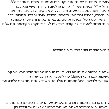
ועקת. עיתונות אמינה, אובייקטיבית ועניינית. עיתונות אחרת וללא
עור החשיפה הגבוה ביותר בימי חול. מו"ל העיתון היא ד"ר מרים אדלסון. העורך הראשי הוא עמר
 והעורך המייסד הוא עמוס רגב. אתרי האינטרנט של "ישראל היום" בעברית ובאנגלית, כמו כן היישומונים (אפליקציות) לאנדרואיד ול-iOS, מציגים חדשות מסביב לשעון, תוכן בלעדי, מבזקים ועדכונים, ניתוחים
, ספורט, כלכלה וצרכנות, בריאות, חיילים, אוכל, יהדות, תיירות ורכב.
דורה המודפסת של העיתון זמינים גם באתר, במהדורה יומית מקוונת,
היום פתוח להערות, לביקורת ולהצעות לשיפור מקהל הקוראים. פנו אלינו
ת המתמשכות של הדבר על חיי הילדים
שתפים פרטים אודותיהם ללא ידיעה או הסכמה של הדור הבא. מחקר
סביר את הבעייתיות.
ון על ילדיהם, החל מתמונות אולטרא-סאונד שלהם עוד לפני הלידה ועד
ם קרובות תמונות ופרטים אישיים של ילדים בדרכים לא מכוונות. כך,
באמת. היא ממליצה לשלוח תמונות ופרטים אישיים של ילדים רק