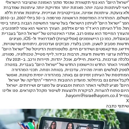
"ישראל היום" הוא גוף תקשורת שנוסד מתוך האמונה שהציבור הישראלי
ראוי לעיתונות טובה יותר, מאוזנת יותר ומדויקת יותר. עיתונות שמדברת
ולא צועקת. עיתונות אמינה, אובייקטיבית ועניינית. עיתונות אחרת וללא
תשלום. המהדורה המודפסת הראשונה פורסמה ב-30 ביולי 2007, וב-2010
הפך "ישראל היום" לעיתון הישראלי בעל שיעור החשיפה הגבוה ביותר בימי
חול. מו"ל העיתון היא ד"ר מרים אדלסון. העורך הראשי הוא עמר לחמנוביץ,
והעורך המייסד הוא עמוס רגב. אתרי האינטרנט של "ישראל היום" בעברית
ובאנגלית, כמו כן היישומונים (אפליקציות) לאנדרואיד ול-iOS, מציגים
חדשות מסביב לשעון, תוכן בלעדי, מבזקים ועדכונים, ניתוחים ופרשנויות,
וידיאו, פודקאסטים ושידורים חיים. פלטפורמות הדיגיטל של "ישראל היום"
כוללות ערוצי חדשות ודעות, תרבות ובידור, לייף סטייל, טכנולוגיה, ספורט,
כלכלה וצרכנות, בריאות, חיילים, אוכל, יהדות, תיירות ורכב. ב-2021 עלו
לאוויר האתר החדש והיישומון החדש של "ישראל היום" בעברית, במטרה
לספק לגולשים חוויה מהירה, עדכנית, בטוחה ונוחה. תכני המהדורה
המודפסת של העיתון זמינים גם באתר, במהדורה יומית מקוונת, ואפשר
לקבל אותם גם בניוזלטר. מועדון ההטבות הייחודי "הקליקה של ישראל
היום" מציע לגולשי האתר הנחות ומבצעים על מוצרים ושירותים. ישראל
היום פתוח להערות, לביקורת ולהצעות לשיפור מקהל הקוראים. פנו אלינו
במייל hayom@israelhayom.co.il.
X
שיתוף כתבה