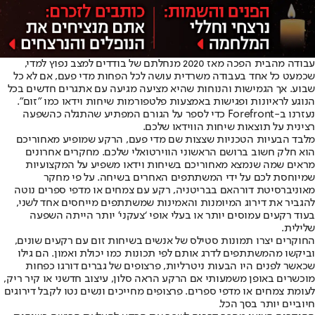
עבודה מהבית הפכה מאז 2020 מנחלתם של בודדים למצב נפוץ למדי,
שכמעט כל אחד בעבודה משרדית עושה לכל הפחות מדי פעם, אם לא כל
שבוע. אך הגמישות והנוחות שהיא מציעה מגיעה עם אתגרים חדשים בכל
הנוגע לראיונות ופגישות באמצעות פלטפורמות שיחות וידאו כמו "זום”.
נעזרנו ב-Forefront כדי לספר על הגורם המפתיע שהתגלה כהשפעה
רצינית על תוצאות שיחות הווידאו שלכם.
מלבד הבעיות הטכניות שצצות שם מדי פעם, הרקע שמופיע מאחוריכם
הוא חלק חשוב ברושם הראשוני הווירטואלי שלכם. מחקרים אחרונים
מראים שמה שנמצא מאחוריכם בשיחות וידאו משפיע על המקצועיות
שמיוחסת לכם על ידי המשתתפים האחרים בשיחה. על פי מחקר
מאוניברסיטת דורהאם בבריטניה, רקע עם צמחים או מדפי ספרים נוטה
להגביר את דירוג המיומנות והאמינות שמשתתפים מייחסים אחד לשני,
בעוד רקעים עמוסים יותר או בעלי אופי ‘צעקני’ יותר הייתה השפעה
שלילית.
החוקרים יצרו תמונות סטילס של אנשים בשיחות זום עם רקעים שונים,
וביקשו מהמשתתפים לדרג אותם לפי תכונות כמו יכולת ואמון. הם גילו
שכאשר לפנים היו הבעות ניטרליות, פרצופים של גברים דורגו כפחות
מוכשרים באופן משמעותי אם הרקע הראה סלון, עיצוב חדשני או קיר ריק,
לעומת צמחים או מדפי ספרים. פרצופים מחייכים ונשים נטו לקבל דירוגים
חיוביים יותר בסך הכל.