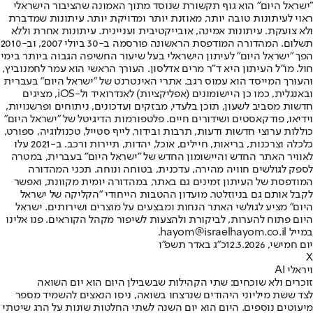
"ישראל היום" הוא גוף תקשורת שנוסד מתוך האמונה שהציבור הישראלי
ראוי לעיתונות טובה יותר, מאוזנת יותר ומדויקת יותר. עיתונות שמדברת
ולא צועקת. עיתונות אמינה, אובייקטיבית ועניינית. עיתונות אחרת וללא
תשלום. המהדורה המודפסת הראשונה פורסמה ב-30 ביולי 2007, וב-2010
הפך "ישראל היום" לעיתון הישראלי בעל שיעור החשיפה הגבוה ביותר בימי
חול. מו"ל העיתון היא ד"ר מרים אדלסון. העורך הראשי הוא עמר לחמנוביץ,
והעורך המייסד הוא עמוס רגב. אתרי האינטרנט של "ישראל היום" בעברית
ובאנגלית, כמו כן היישומונים (אפליקציות) לאנדרואיד ול-iOS, מציגים
חדשות מסביב לשעון, תוכן בלעדי, מבזקים ועדכונים, ניתוחים ופרשנויות,
וידיאו, פודקאסטים ושידורים חיים. פלטפורמות הדיגיטל של "ישראל היום"
כוללות ערוצי חדשות ודעות, תרבות ובידור, לייף סטייל, טכנולוגיה, ספורט,
כלכלה וצרכנות, בריאות, חיילים, אוכל, יהדות, תיירות ורכב. ב-2021 עלו
לאוויר האתר החדש והיישומון החדש של "ישראל היום" בעברית, במטרה
לספק לגולשים חוויה מהירה, עדכנית, בטוחה ונוחה. תכני המהדורה
המודפסת של העיתון זמינים גם באתר, במהדורה יומית מקוונת, ואפשר
לקבל אותם גם בניוזלטר. מועדון ההטבות הייחודי "הקליקה של ישראל
היום" מציע לגולשי האתר הנחות ומבצעים על מוצרים ושירותים. ישראל
היום פתוח להערות, לביקורת ולהצעות לשיפור מקהל הקוראים. פנו אלינו
במייל hayom@israelhayom.co.il.
יום חמישי, 12.3.2026
כ"ג באדר תשפ"ו
X
ויראלי AI
זוכרים ולא שוכחים: שתי הקהילות שבשבילן היום הוא יום השואה
לצד ששת מיליוני היהודים שנרצחו בשואה, ניסו הנאצים להשמיד מספר
מיעוטים נוספים. היום הוא יום השנה לשתי החלטות שונות על הרג שיטתי