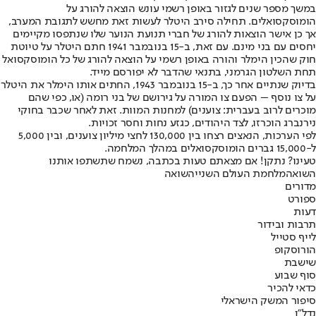
במשך מספר שנים לגזור באופן רשמי עונש הוצאה להורג על
הומוסקסואלים. תחילה סירב היטלר לעשות זאת מחשש לתגובת המערב,
אך כן אישר הוצאות להורג של חברי תנועת הנוער שלו שנתפסו מקיימים
יחסים עם בני מינם. עם זאת, ב-15 בנובמבר 1941 חתם היטלר על טיוטת
חוק שהכין הימלר והורה באופן רשמי על הוצאה להורג של כל הומוסקסואל
תחת השלטון הגרמני, בתנאי שהדבר לא יפורסם מייד.
בדיוק שנתיים אחר כך, ב-15 בנובמבר 1943, החתים אותו הימלר את היטלר
על צו נוסף – הפעם צו המורה על גירושם של בני רומה (או, כפי שהם
מוכרים לרוב בעברית: צוענים) למחנות המוות. זאת לאחר שכבר בחוקי
נירנברג הוכרזו, לצד היהודים, כגזע נחות וחסר זכויות.
לפי הערכות, הנאצים רצחו בין 130,000 לחצי מיליון צוענים, ובין 5,000
ל-15,000 גברים הומוסקסואלים במהלך המלחמה.
טעינו? נתקן! אם מצאתם טעות בכתבה, נשמח שתשתפו אותנו
השואה
מלחמת העולם השנייה
שואה
מדורים
ספורט
דעות
תרבות ובידור
לייף סטייל
הורוסקופ
שישבת
סוף שבוע
כדאי להכיר
סיפור המשק הישראלי
נדל"ן