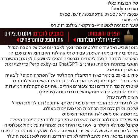
של קבוצות כאלו
מערכת feedy
15/11/2023, 09:52
,עודכן
15/11/2023, 09:52
0
השמעה
שער הכניסה לאושוויץ-בירקנאו. צילום: רויטרס
בזמן שבישראל עוד מתלבטים מתי ואיך למסד יום אבל על הטבח הגדול
ביותר ביהודים מאז השואה, עבור שתי קהילות היום הוא היום שבו הן
הצטרפו, למרבה הצער, ליהודים בגרמניה והפכו למושאים למנגנון ההשמדה
הנאצי במחנות המוות. נעזרנו ב-ChatGPT וב-Perplexity כדי לציין את
התאריך הטראגי.
כידוע, ב-20 בינואר 1942 התקבלה ההחלטה על "הפתרון הסופי" ל"בעיה
היהודית" – אך כמובן שעוד הרבה לפני כן ניהלו הנאצים פעולות הרג
שיטתיות נגד היהודים ונגד ציבורים אחרים. שתיים מהקהילות המועדות
ביותר לרדיפה היו הומוסקסואלים ובני רומה (צוענים).
רוצים לדעת עוד?
יש לנו עוד כל כך הרבה מידע מעניין לשתף איתכם! תנו לנו את המייל
שלכם, וניתן לכם את הכתבות הכי מעניינות בעולם.
בהרשמה, אני מאשר/ת את
תנאי השימוש
מי שקידם בהתלהבות את השמדת שתי הקהילות היה היינריך הימלר,
שקיבל מאדולף היטלר ב-1939 בין היתר את האחריות על ניהול אוכלוסיה
של כל טריטוריה שנשלטה על ידי הנאצים. הימלר, שהקים את מחנה הריכוז
הראשון בדכאו, היה נלהב לרדוף לא רק יהודים, וניסה לשכנע את היטלר