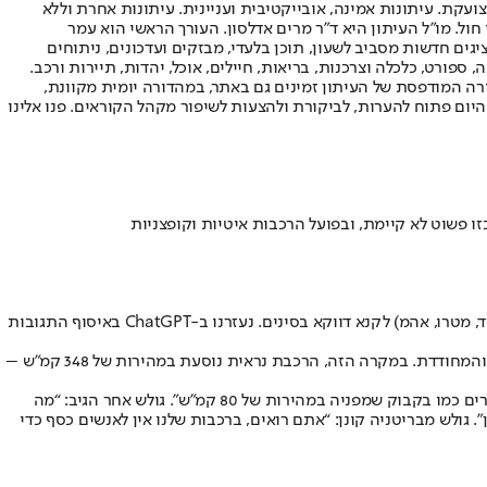
ועקת. עיתונות אמינה, אובייקטיבית ועניינית. עיתונות אחרת וללא
עור החשיפה הגבוה ביותר בימי חול. מו"ל העיתון היא ד"ר מרים אדלסון. העורך הראשי הוא עמר
 והעורך המייסד הוא עמוס רגב. אתרי האינטרנט של "ישראל היום" בעברית ובאנגלית, כמו כן היישומונים (אפליקציות) לאנדרואיד ול-iOS, מציגים חדשות מסביב לשעון, תוכן בלעדי, מבזקים ועדכונים, ניתוחים
, ספורט, כלכלה וצרכנות, בריאות, חיילים, אוכל, יהדות, תיירות ורכב.
דורה המודפסת של העיתון זמינים גם באתר, במהדורה יומית מקוונת,
היום פתוח להערות, לביקורת ולהצעות לשיפור מקהל הקוראים. פנו אלינו
 פשוט לא קיימת, ובפועל הרכבות איטיות וקופצניות
עם כל הכבוד ל"דנקל", הרכבת הקלה החדשה של גוש דן, סרטון שעלה לאחרונה לרשת גרם למדינות שבהן אמצעי תחבורה לא פחות מודרניים מזה (נגיד, מטרו, אהמ) לקנא דווקא בסינים. נעזרנו ב-ChatGPT באיסוף התגובות
הסרטון המדובר הועלה לפורום באתר Reddit, ומציג נסיעה באחת מהרכבות המהירות של סין המכונות “רכבות קליע”, על שם צורת הקטר המוארכת והמחודדת. במקרה הזה, הרכבת נראית נוסעת במהירות של 348 קמ”ש –
הגילוי הזה, שבסין יש רכבות גם מהירות וגם נוחות יותר מאשר במערב, הצליח להדהים ואפילו קצת לעצבן את הגולשים. "בינתיים, בקנדה, אנחנו מנוערים כמו בקבוק שמפניה במהירות של 80 קמ"ש”. גולש אחר הגיב: “מה
 גולש מבריטניה קונן: “אתם רואים, ברכבות שלנו אין לאנשים כסף כדי