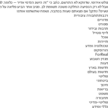
גולש אירופי, שדווקא לא התרשם, כתב כי “זה הישג הנדסי אדיר – כלומר, לגרמניה של 1985 וצרפת של 1981”. לכך ענה גולש אחר: “ולאר
אבל לא רק הנסיעה החלקה משכה תשומת לב. מגיב אחר הביע פליאה על מר
טעינו? נתקן! אם מצאתם טעות בכתבה, נשמח שתשתפו אותנו
רכבות
תחבורה ציבורית
מדורים
ספורט
תרבות ובידור
לייף סטייל
אוכל
תיירות
טכנולוגיה ומדע
הורוסקופ
ForReal
מגזין השבוע
דעות
חדשות בארץ
חדשות בעולם
פוליטי
ביטחוני
חינוך
בריאות
משפט
תחבורה
פוליטי-מדיני
כללי ומידע