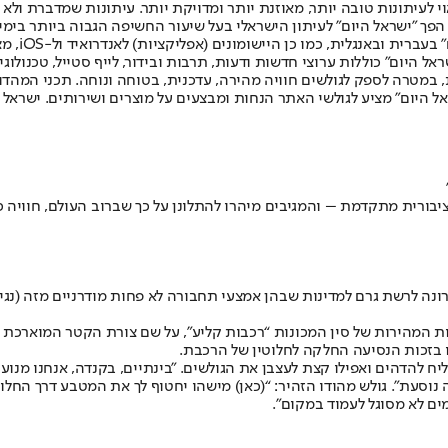
לעיתונות טובה יותר, מאוזנת יותר ומדויקת יותר. עיתונות שמדברת ולא צ
שלום. המהדורה המודפסת הראשונה פורסמה ב-30 ביולי 2007, וב-2010 הפך "ישראל היום" לעיתון הישראלי בעל שי
לחמנוביץ,
ל היום" כוללות ערוצי חדשות ודעות, תרבות ובידור, לייף סטייל, טכנולוגיה
ברית, במטרה לספק לגולשים חוויה מהירה, עדכנית, בטוחה ונוחה. תכני המה
ל היום" מציע לגולשי האתר הנחות ומבצעים על מוצרים ושירותים. ישראל 
רית מתקדמת – והמגיבים מיהרו להתלונן על כך שברוב העולם, חוויה כזו
 בזכות הנסיעה החלקה לחלוטין של הרכבת.
סעת”. גולש מהודו הזהיר: “(כאן) מישהו יחטוף לך את המטבע דרך החלון”.
ים לא מסוגל לעמוד במקום".