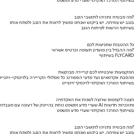
בשיתוף המרכז האקדמי שערי מדע ומשפט
מה מבטיח נתניהו לתושבי הנגב?
בנגב יש צמיחה, יש ביקוש ואנחנו נמשיך לראות את הנגב ולפתח אותו
בשיתוף הרשות לפיתוח הנגב
כל ההטבות שמגיעות לכם
מה ההבדל בין מועדון תעופה וכרטיס אשראי?
בשיתוף FLYCARD
המקצועות שיבטיחו לכם קריירה מבוקשת
מהסבת אקדמאים ועד מדעי הספורט: כל מסלולי הקריירה בלוינסקי-וינגייט
בשיתוף המרכז האקדמי לוינסקי־וינגייט
הצצה לקמפוס שרוצה לשנות את האקדמיה
שערי מדע ומשפט נוחת בהייטק של רעננה עם מעבדות AI ותוכניות חדשות
בשיתוף המרכז האקדמי שערי מדע ומשפט
מה מבטיח נתניהו לתושבי הנגב?
בנגב יש צמיחה, יש ביקוש ואנחנו נמשיך לראות את הנגב ולפתח אותו