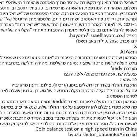
"ישראל היום" הוא גוף תקשורת שנוסד מתוך האמונה שהציבור הישראלי ראוי 
ת
ופרשנויות, וידיאו, פודקאסטים ושידורים חיים. פלטפורמות הדיגיטל של "ישרא
ב-2021 עלו לאוויר האתר החדש והיישומון החדש של "ישראל היום" בע
ואפשר לקבל אותם גם בניוזלטר. מועדון ההטבות הייחודי "הקליקה של ישרא
במייל hayom@israelhayom.co.il.
יום שבת, 1.8.2026
י"ח באב תשפ"ו
X
ויראלי AI
הסרטון שהרגיז נוסעים בתחבורה הציבורית: “אנחנו מנוערים כמו שמפניה"
גולש העלה לרשת סרטון שמציג נסיעה מושלמת, מהירה וחלקה בתחבורה ציבו
מערכת feedy
12/9/2023, 12:39
,עודכן
12/9/2023, 12:39
0
השמעה
הרכבת הקלה בשדרות ירושלים ביפו. (ארכיון). צילום: גדעון מרקוביץ
לסרטון המפתיע.
מה שלא מפריע לצלם להניח מטבע על אדן החלון שלה, שנשאר יציב במקומו
הבעיה? אני יכול לעשות את זה בקלות, מלבד במצב הנדיר שהרכבת אשכרה נו
לעשות את זה”. מגיב מהולנד ציין ש"ברכבות ההולנדיות אפילו בקבוק מלא מ
Coin balance test on a high speed train in China
by
u/bisector_babu
in
BeAmazed