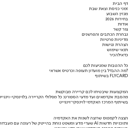
דף הבית
זמני כניסת וצאת שבת
מגזין השבוע
בחירות 2026
אודות
צור קשר
נבחרת הכתבים והפרשנים
מדיניות פרטיות
הצהרת נגישות
תנאי שימוש
כדאי
להכיר
כל ההטבות שמגיעות לכם
מה ההבדל בין מועדון תעופה וכרטיס אשראי?
בשיתוף FLYCARD
המקצועות שיבטיחו לכם קריירה מבוקשת
מהסבת אקדמאים ועד מדעי הספורט: כל מסלולי הקריירה בלוינסקי-וינגייט
בשיתוף המרכז האקדמי לוינסקי־וינגייט
הצצה לקמפוס שרוצה לשנות את האקדמיה
שערי מדע ומשפט נוחת בהייטק של רעננה עם מעבדות AI ותוכניות חדשות