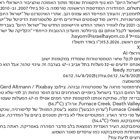
"ישראל היום" הוא גוף תקשורת שנוסד מתוך האמונה שהציבור הישראלי ראוי 
ת
ופרשנויות, וידיאו, פודקאסטים ושידורים חיים. פלטפורמות הדיגיטל של "ישרא
ב-2021 עלו לאוויר האתר החדש והיישומון החדש של "ישראל היום" בע
ואפשר לקבל אותם גם בניוזלטר. מועדון ההטבות הייחודי "הקליקה של ישרא
במייל hayom@israelhayom.co.il.
יום ראשון, 15.3.2026
כ"ו באדר תשפ"ו
X
ויראלי AI
חם לכם? שיאי הטמפרטורות שנמדדו במקומות ישוב
אנחנו יודעים ש-32 מעלות בתל אביב ו-47 בערבה זה עינוי טהור, אבל הוא מתגמד לעומת הטמפרטורות שנמדדו בערים שונות ברחבי העולם בעשרות השנים האחרונות. מסע וירטואלי למקומות החמים בתבל
מערכת feedy
14/8/2023, 06:12
,עודכן
14/8/2023, 06:12
0
השמעה
תרמומטר מראה על טמפרטורה גבוהה. צילום: Gerd Altmann / Pixabay
גל החום הכבד בישראל ביומיים האחרונים גורם חוסר נוחות רב למי שלא ט
בריזה קלה, שתיקח אותנו למקומות יותר חמים אפילו מ-47 המעלות שצפויות להימדד היום בערבה:
Furnace Creek, Death Valley, ארה"ב (56.7°C)
Furnace Creek ("ערוץ הכבשן") נמצא ב"עמק המוות" של קלי
על פני כדור הארץ. המקומיים אולי לא בדיוק מטגנים ביצים על המדרכה, 
טימבוקטו, מאלי (54.4°C)
מפחדות מטימבוקטו כמו ערפדים מאור השמש.
רוצים לדעת עוד?