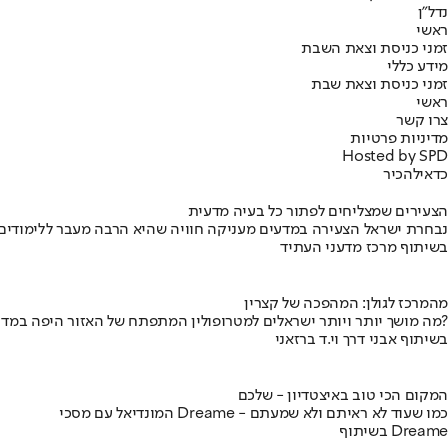
נדל"ן
ראשי
זמני כניסת וצאת השבת
מידע כללי
זמני כניסת וצאת שבת
ראשי
צרו קשר
מדיניות פרטיות
Hosted by SPD
כדאי
להכיר
הצעירים שמצליחים לפתור כל בעיה מדעית
נבחרת ישראל הצעירה במדעים מעניקה חוויה שהיא הרבה מעבר ללימודים
בשיתוף מרכז מדעני העתיד
מהמרכז לגולן: המהפכה של קצרין
מה מושך יותר ויותר ישראלים למטרופולין המתפתח של האזור היפה במדינה?
בשיתוף אבני דרך וי.ד ברזאני
המקום הכי טוב באיצטדיון - שלכם
המונדיאל עם מסכי Dreame - כמו שעוד לא ראיתם ולא שמעתם
בשיתוף Dreame