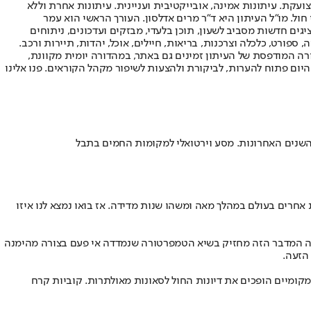
ועקת. עיתונות אמינה, אובייקטיבית ועניינית. עיתונות אחרת וללא
עור החשיפה הגבוה ביותר בימי חול. מו"ל העיתון היא ד"ר מרים אדלסון. העורך הראשי הוא עמר
 והעורך המייסד הוא עמוס רגב. אתרי האינטרנט של "ישראל היום" בעברית ובאנגלית, כמו כן היישומונים (אפליקציות) לאנדרואיד ול-iOS, מציגים חדשות מסביב לשעון, תוכן בלעדי, מבזקים ועדכונים, ניתוחים
, ספורט, כלכלה וצרכנות, בריאות, חיילים, אוכל, יהדות, תיירות ורכב.
דורה המודפסת של העיתון זמינים גם באתר, במהדורה יומית מקוונת,
היום פתוח להערות, לביקורת ולהצעות לשיפור מקהל הקוראים. פנו אלינו
חרים בעולם במהלך מאה ומשהו שנות מדידה. אז בואו נמצא לנו איזו
ים. נווה המדבר הזה מחזיק בשיא הטמפרטורה שנמדדה אי פעם בצורה מהימנה
הזעה.
הסהרה באפריקה, ראתה בחייה לא מעט חום קיצוני. כשהטמפרטורות מזנקות מעל 40 מעלות צלזיוס, המקומיים הופכים את דיונות החול לסאונות מאולתרות. קוביות קרח