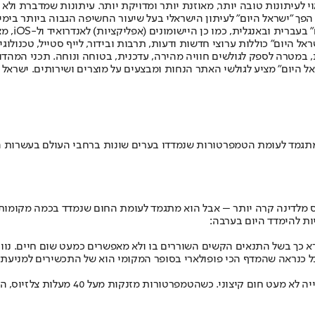
לעיתונות טובה יותר, מאוזנת יותר ומדויקת יותר. עיתונות שמדברת ולא צ
שלום. המהדורה המודפסת הראשונה פורסמה ב-30 ביולי 2007, וב-2010 הפך "ישראל היום" לעיתון הישראלי בעל שי
לחמנוביץ,
ל היום" כוללות ערוצי חדשות ודעות, תרבות ובידור, לייף סטייל, טכנולוגיה
ברית, במטרה לספק לגולשים חוויה מהירה, עדכנית, בטוחה ונוחה. תכני המה
ל היום" מציע לגולשי האתר הנחות ומבצעים על מוצרים ושירותים. ישראל 
ס מלדינה קרה יותר – אבל הוא מתגמד לעומת החום שנמדד בכמה מקומות א
פורניה, שנקרא כך בשל התנאים הקשים השוררים בו ולא מאפשרים כמעט שום חי
אבל כנראה שהמדף הכי פופולארי בסופר המקומי הוא של התכשירים למניעת 
טימבוקטו, העיר האגדית הנמצאת בלב מדבר 