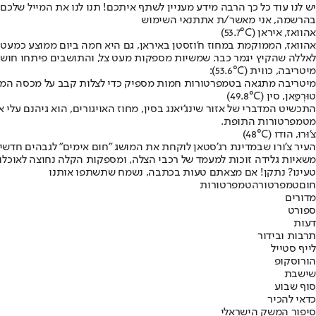
יש לנו עוד כל כך הרבה מידע מעניין לשתף איתכם! תנו לנו את המייל שלכם,
בהרשמה, אני מאשר/ת את
תנאי השימוש
אהוואז, איראן (53.7°C)
אהוואז, הממוקמת במחוז ח'וזסטן באיראן, גם היא חמה ביום ממוצע כמע
לאללה שהקיץ יגמר כבר. שמשיות מספקות מעט צל, והתושבים פיתחו חוש ח
מיטריבה, כווית (53.6°C):
מיטריבה מתגאה בטמפרטורות חמות מספיק כדי לצלות קבב על מכסה המנוע.
טוּרְפַּאן, סין (49.8°C)
התכשיט המדברי של אזור שינג'יאנג בסין, מחוז האויגורים, הוא גיהנם על
מטמפרטורות התופת.
צ’וּרוּ, הודו (48°C)
העיר צ’ורו שבמדינת רג'סטאן לוקחת את המושג "חום אימים" לגבהים חדש
משאיות גלידה זוכות למעמד של רכבי הצלה, ומספקות הקלה נחוצה לאוכלו
טעינו? נתקן! אם מצאתם טעות בכתבה, נשמח שתשתפו אותנו
חום
טמפרטורה
טמפרטורות
מדורים
ספורט
דעות
תרבות ובידור
לייף סטייל
הורוסקופ
שישבת
סוף שבוע
כדאי להכיר
סיפור המשק הישראלי