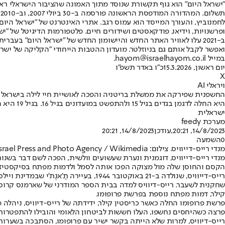
"ישראל היום" הוא גוף תקשורת שנוסד מתוך האמונה שהציבור הישראלי ראוי 
ת
ופרשנויות, וידיאו, פודקאסטים ושידורים חיים. פלטפורמות הדיגיטל של "ישרא
ב-2021 עלו לאוויר האתר החדש והיישומון החדש של "ישראל היום" בע
ואפשר לקבל אותם גם בניוזלטר. מועדון ההטבות הייחודי "הקליקה של ישרא
במייל hayom@israelhayom.co.il.
יום ראשון, 15.3.2026
כ"ו באדר תשפ"ו
X
ויראלי AI
החשפנית שפירקה את ממשלת בריטניה והפכה לאושיית חיי לילה בישראל
היא החל
ישראלית
מערכת feedy
14/8/2023, 20:21
,עודכן
14/8/2023, 20:21
0
השמעה
מנדי רייס-דייוויס. צילום: Israel Press and Photo Agency / Wikimedia
הקסם והחוסן שלה מול מצוקה הפכו אותה לסמל ולדמות מפתח בסיקסטיז.
רייס-דייוויס, שנולדה ב-21 באוקטובר 4
קילר, דמות מפתח נוספת בפרשת פרופומו.
פרשת פרופומו החלה כאשר כריסטין קילר, ידידתה של רייס-דיוויס, ניהלה מ
פרצה כשהיחסים נחשפו, העלו חששות לביטחון הלאומי והובילו להתפטרותו של פ
רייס-דיוויס, למרות שלא הייתה בקשר ישיר עם פרופומו, הסתבכה בשערוריי