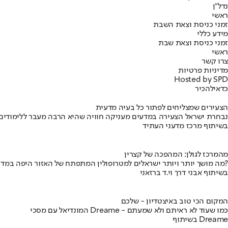
נדל"ן
ראשי
זמני כניסת וצאת השבת
מידע כללי
זמני כניסת וצאת שבת
ראשי
צרו קשר
מדיניות פרטיות
Hosted by SPD
כדאי
להכיר
הצעירים שמצליחים לפתור כל בעיה מדעית
נבחרת ישראל הצעירה במדעים מעניקה חוויה שהיא הרבה מעבר ללימודים
בשיתוף מרכז מדעני העתיד
מהמרכז לגולן: המהפכה של קצרין
מה מושך יותר ויותר ישראלים למטרופולין המתפתח של האזור היפה במדינה?
בשיתוף אבני דרך וי.ד ברזאני
המקום הכי טוב באיצטדיון - שלכם
המונדיאל עם מסכי Dreame - כמו שעוד לא ראיתם ולא שמעתם
בשיתוף Dreame