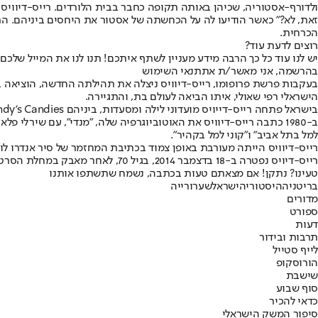
ולדורף-אסטוריה, שכיהן באותה תקופה כחבר בבית הלורדים. רייס-דיוויס ט
זאת, לא?" כאשר הודיעו לה על הכחשתה של אסטור את היחסים ביניהם. התג
הכרחית.
רוצים לדעת עוד?
יש לנו עוד כל כך הרבה מידע מעניין לשתף איתכם! תנו לנו את המייל שלכם,
בהרשמה, אני מאשר/ת את
תנאי השימוש
הישראלי רפי שאולי, איתו הביאה לעולם בת, והתגיירה.
בישראל פתחה רייס-דייויס מועדוני לילה ומסעדות, ביניהם Mandy's, Mandy's Candies ו-Mandy's Singing Bamboo.
ב-1980 כתבה רייס-דיוויס את האוטוביוגרפיה שלה, "מנדי", עם שירלי 
למל בתל אביב" ו"קוני למל בקהיר".
רייס-דיוויס הייתה מעורבת באופן צמוד בכתיבת המחזמר של סיר אנדרו לויד וובר "סטיבן וורד", שהתמ
רייס-דיויס נפטרה ב-18 בדצמבר 2014, בגיל 70, לאחר מאבק במחלת הסרטן. היא הותירה אחריה את בעלה השלישי, קן פורמן, איש עסקים מיליונר, ואת בתה דנה.
טעינו? נתקן! אם מצאתם טעות בכתבה, נשמח שתשתפו אותנו
בריטניה
היסטוריה
ישראל
שערורייה
מדורים
ספורט
דעות
תרבות ובידור
לייף סטייל
הורוסקופ
שישבת
סוף שבוע
כדאי להכיר
סיפור המשק הישראלי