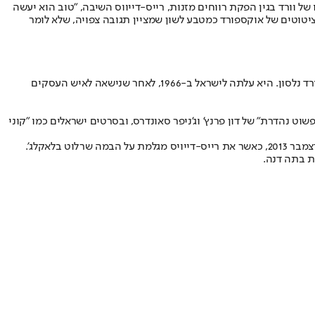
 וורד בגין הפקת רווחים מזנות, רייס-דייווס השיבה, "טוב הוא יעשה
יטוטים של אוקספורד כמטבע לשון שמציין תגובה צפויה, שלא לומר
בעקבות פרשת פרופומו, רייס-דיוויס ניצלה את תהילתה החדשה, הוציאה ב-1964 תקליט עם שירים והשוותה את עצמה לליידי המילטון, פילגשו של לורד נלסון. היא עלתה לישראל ב-1966, לאחר שנישאה לאיש העסקים
"פשוט נהדרת" של דון פרנץ’ וג’ניפר סאונדרס, ובסרטים ישראלים כמו "קוני
בלאקלג’.