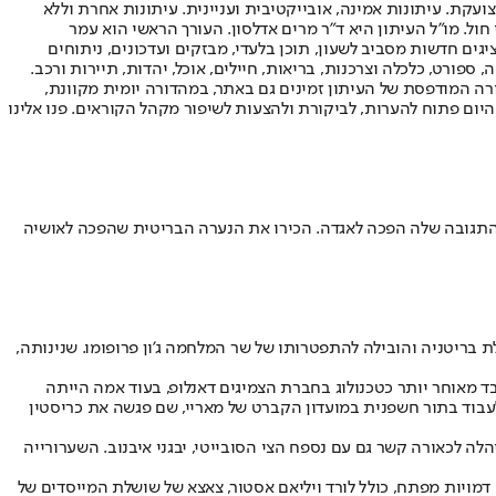
ועקת. עיתונות אמינה, אובייקטיבית ועניינית. עיתונות אחרת וללא
עור החשיפה הגבוה ביותר בימי חול. מו"ל העיתון היא ד"ר מרים אדלסון. העורך הראשי הוא עמר
 והעורך המייסד הוא עמוס רגב. אתרי האינטרנט של "ישראל היום" בעברית ובאנגלית, כמו כן היישומונים (אפליקציות) לאנדרואיד ול-iOS, מציגים חדשות מסביב לשעון, תוכן בלעדי, מבזקים ועדכונים, ניתוחים
, ספורט, כלכלה וצרכנות, בריאות, חיילים, אוכל, יהדות, תיירות ורכב.
דורה המודפסת של העיתון זמינים גם באתר, במהדורה יומית מקוונת,
היום פתוח להערות, לביקורת ולהצעות לשיפור מקהל הקוראים. פנו אלינו
ר שהסתבך איתה הכחיש את הקשר, התגובה שלה הפכה לאגדה. הכירו את הנערה הבריטית שהפכה לאושיה
 מעורבותה בשערורייה שזעזעה את ממשלת בריטניה והובילה להתפטרותו של שר המלחמה ג'ון פרופומו. שנינותה,
יה שוטר לשעבר, שעבד מאוחר יותר כטכנולוג בחברת הצמיגים דאנלופ, בעוד אמה הייתה
רמנס קרוס והחלה לעבוד כדוגמנית בגדים בגיל 15. בגיל 16 היא עברה ללונדון והחלה לעבוד בתור חשפנית במועדון הקברט של מאריי, שם פגשה את כריסטין
לה לכאורה קשר גם עם נספח הצי הסובייטי, יבגני איבנוב. השערורייה
דמויות מפתח, כולל לורד ויליאם אסטור, צאצא של שושלת המייסדים של