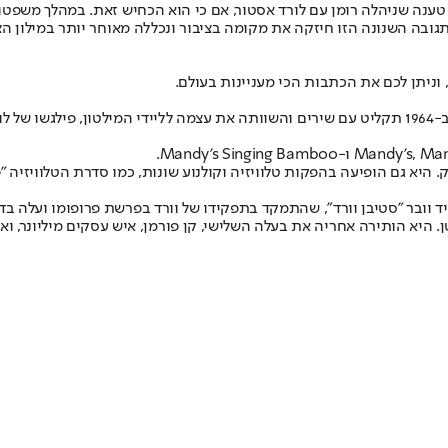
ענה שניהלה רומן עם לורד אסטור, אם כי הוא הכחיש זאת. במהלך משפטו של
ובה השנונה הזו חיזקה את מקומה בציבור ונכללה מאוחר יותר במילון הצ
 וניתן לכם את הכתבות הכי מעניינות בעולם.
פלאק. היא גם הופיעה בהפקות טלוויזיה וקולנוע שונות, כמו סדרת הטלוויזיה 
קד בתפקידו של וורד בפרשת פרופומו ועלה בדצמבר 2013, כאשר את רייס-דייויס מגלמת על הבמה שרלוט 