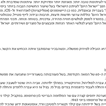
לעיתונות טובה יותר, מאוזנת יותר ומדויקת יותר. עיתונות שמדברת ולא צ
שלום. המהדורה המודפסת הראשונה פורסמה ב-30 ביולי 2007, וב-2010 הפך "ישראל היום" לעיתון הישראלי בעל שי
לחמנוביץ,
ל היום" כוללות ערוצי חדשות ודעות, תרבות ובידור, לייף סטייל, טכנולוגיה
ברית, במטרה לספק לגולשים חוויה מהירה, עדכנית, בטוחה ונוחה. תכני המה
ל היום" מציע לגולשי האתר הנחות ומבצעים על מוצרים ושירותים. ישראל 
ה לדגמן בגדים בגיל 15 ולהתפשט במועדונים בגיל 16. בגיל 19 היא היא הובילה לפירוק ממשלה, וכשהבכי
מנדי רייס-דייוויס, דוגמנית ונערת שעשועים וולשית, הפכה לשם דבר בשנות ה-60 של המאה הקודמת, בשל
194, בעיירה תַ’אנֶת’י שבמדינת ויילס, עברה לסוליהול, וורוויקשייר, במהלך ילדותה. אביה ה
שחקנית לשעבר. רייס-דיוויס למדה בבית הספר המודרני של שא
ערכת יחסים קצרה עם שר המלחמה הבריטי ג'ון פרופומו. במקביל, קילר ניה
רופומו ביוני 1963.
ה בשל ידידותה עם קילר וקשריה לסטיבן וורד, אוסטאופת ידוע שהכיר לה 