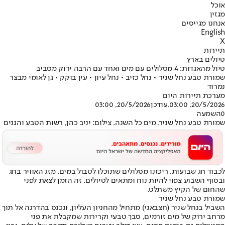
אוכל
מגזין
אנחנו מגייסים
English
X
תיירות
טיולים בארץ
טיול מהאגדות: 4 מסלולים עם מים ואחד עם הרבה ירוק מסביב
שמורת טבע נחל שניר • נחל כזיב • נחל עיון • עין בוקק • גן לאומי מבצר
נמרוד
מערכת תיירות היום
20/5/2026, 03:00
,עודכן
20/5/2026, 03:00
0
השמעה
שמורת טבע נחל שניר. מים כל השנה. צילום: יניב כהן, רשות הטבע והגנים
לכבוד חג שבועות, ריכזנו מסלולים שתוכלו לטבול במים. מזג האוויר בחג
ובסוף השבוע צפוי להיות נוח ומתאים לטיולים. זה הזמן לצאת לפני
שהחום של הקיץ משתלט.
שמורת טבע נחל שניר
השביל בנחל שניר (חצבאני) מתחיל מהחניון העליון, ונכנס בהדרגה אל תוך
מרחב ירוק של מים זורמים, סבך טבעי וקרירות שמקבלת את פני