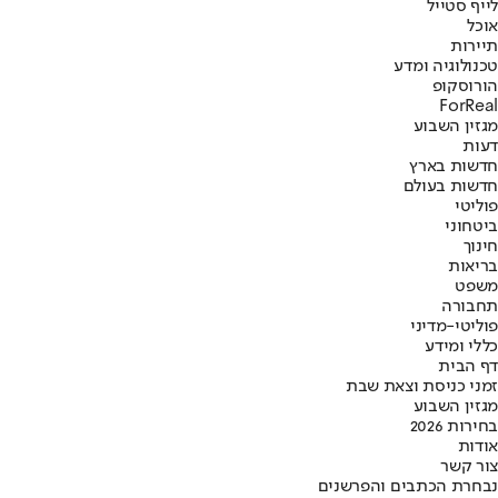
לייף סטייל
אוכל
תיירות
טכנולוגיה ומדע
הורוסקופ
ForReal
מגזין השבוע
דעות
חדשות בארץ
חדשות בעולם
פוליטי
ביטחוני
חינוך
בריאות
משפט
תחבורה
פוליטי-מדיני
כללי ומידע
דף הבית
זמני כניסת וצאת שבת
מגזין השבוע
בחירות 2026
אודות
צור קשר
נבחרת הכתבים והפרשנים