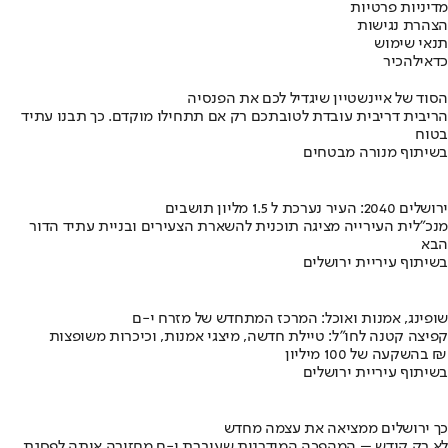
מדיניות פרטיות
הצהרת נגישות
תנאי שימוש
כדאי
להכיר
הסוד של איינשטיין שיגדיל לכם את הפנסיה
הריבית דריבית עובדת לטובתכם רק אם תתחילו מוקדם. כך תבנו עתיד
בטוח
בשיתוף מנורה מבטחים
ירושלים 2040: העיר נערכת ל 1.5 מליון תושבים
מנכ"לית העירייה מציגה תוכנית להשארת הצעירים ובניית עתיד הדור
הבא
בשיתוף עיריית ירושלים
שופינג, אמנות ואוכל: המרכז המתחדש של מזרח י-ם
קפיצה קטנה לחו"ל: טיילת חדשה, מיצגי אמנות, וכיכרות משופצות
בהשקעה של 100 מיליון ₪
בשיתוף עיריית ירושלים
כך ירושלים ממציאה את עצמה מחדש
לא רק קודש – המהפכה המודרנית שעוברת י-ם מחזירה אותה לפסגת