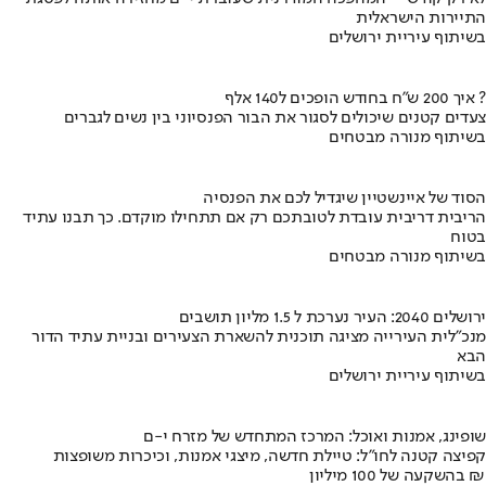
התיירות הישראלית
בשיתוף עיריית ירושלים
איך 200 ש"ח בחודש הופכים ל140 אלף ?
צעדים קטנים שיכולים לסגור את הבור הפנסיוני בין נשים לגברים
בשיתוף מנורה מבטחים
הסוד של איינשטיין שיגדיל לכם את הפנסיה
הריבית דריבית עובדת לטובתכם רק אם תתחילו מוקדם. כך תבנו עתיד
בטוח
בשיתוף מנורה מבטחים
ירושלים 2040: העיר נערכת ל 1.5 מליון תושבים
מנכ"לית העירייה מציגה תוכנית להשארת הצעירים ובניית עתיד הדור
הבא
בשיתוף עיריית ירושלים
שופינג, אמנות ואוכל: המרכז המתחדש של מזרח י-ם
קפיצה קטנה לחו"ל: טיילת חדשה, מיצגי אמנות, וכיכרות משופצות
בהשקעה של 100 מיליון ₪