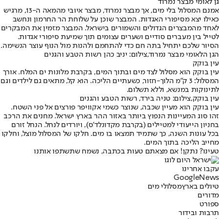
גן לאומי מבצר נמרוד
אמנם המסלול בלי מים, אך מבצר נמרוד, מבצר איובי מהמאה ה-13, מרגיש
כאילו יצא מסיפורי האגדות. המבצר שוכן על שלוחת הר החרמון ונחשב
לאחד מהמבצרים הגדולים והשמורים בישראל. המבצר מזמין את המבקרים
לטייל בין מעברים סודיים ושערים עצומים תוך שמיעת סיפורי אגדות.
הסיור שלכם יתחיל בתה חם כדי להתחמם ולהנות מול הנוף עוצר הנשימה.
הגן הלאומי מבצר נמרוד,צילום: יניב כהן רשות הטבע והגנים
עין בוקק
עין בוקק הוא מסלול לצד מים ובתוך המים, בקרבת מלונות ים המלח. אורך
המסלול: 3 ק"מ הלוך-חזור, כשעתיים הליכה. הוא קל, מתאים גם לילדים וגם
לתינוקות במנשא, וללא תשלום.
עין בוקק,צילום: טניה בירד, רשות הטבע והגנים
עין בוקק הוא מעיין שכבה, שנוצר כשמי אקוויפר פורצים אל פני השטח.
זהו סוג המעיינות הנפוץ ביותר באזור ההר בארץ ישראל. מחנים את הרכב
בחניון הייעודי למטיילים (בקרבת מקדונלד'ס), ויורדים לנחל. הנחל זורם
בכל עונות השנה, כך שתמיד תמצאו בו מים. חלקו של המסלול מוצל, וחלקו
מחייב הליכה בתוך המים.
טעינו? נתקן! אם מצאתם טעות בכתבה, נשמח שתשתפו אותנו
עקבו אחרינו
G
o
o
g
l
e
News
טיולים בארץ
מסלולי מים
מדורים
ספורט
תרבות ובידור