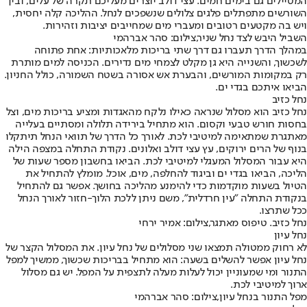
המטיילים גם בימים חמים. עצי דולב יוצרים מעליכם תקרה של עלים, ובין
השורשים מתפתלים פלגים צלולים שנשפכים לנחל. ההליכה קלה יחסית,
ויש בה מקטעים רטובים ומעברי מים שמחייבים יציבות וזהירות.
השביל היבש לצד נחל שניר,צילום: סהר אברהמי
במהלך הדרך תעברו גם דרך שתי בריכות מלאכותיות: אחת פתוחה
לשכשוך, והשנייה היא גן מקלט לצמחי מים נדירים. הכניסה למים מותרת
רק במקומות המורשים, והבערת אש אסורה בשטח השמורה, כולל החניון.
הביאו איתכם בגדי ים.
נחל כזיב
נחל כזיב הוא מסלול שנראה כאילו נלקח מהאגדות ומציע בריכות מים, וצל
בחסות חורש טבעי וקסום. הוא מתחיל בירידה תלולה ומסתיים בעלייה
מאתגרת שמתאימה למיטיבי לכת. לאורך כל הדרך של תוואי הנחל תיתקלו
בנוף של הרים ירוקים, עץ עצי דולב ואלונים. נקודת התחלה במצפה הילה
היא עבור המסלול המעגלי למיטיבי לכת. הביאו בחשבון מספר שעות של
הליכה, הביאו בגדי ים וביגוד להחלפה, מים, אוכל. מומלץ להתחיל את
הטיול בשעות מוקדמות כדי להימנע מהליכה בחושך. אפשר גם להתחיל
בנקודת התחלה "עין חרדלית", משם ניתן ללכת הלוך-חזור לאורך הנחל
ככל שתרצו.
נחל כזיב. טיפוס מאתגר,צילום: אמיר ירחי
נחל עיון
לא רחוק ממטולה תמצאו שני מסלולים של נחל עיון. את המסלול הקצר של
נחל עיון אפשר להשלים בשעה: הוא מתחיל בבריכות שכשוך, ממשיך למפל
התנור ומי שמעוניין יכול לעלות מעלה לתצפית על המפל. יש גם מסלול
ארוך למיטיבי לכת.
מפל התנור בנחל עיון,צילום: סהר אברהמי