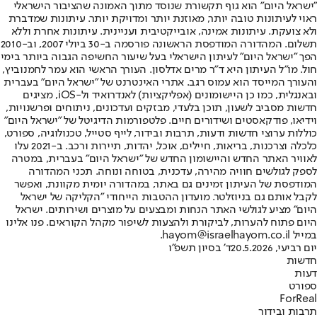
"ישראל היום" הוא גוף תקשורת שנוסד מתוך האמונה שהציבור הישראלי
ראוי לעיתונות טובה יותר, מאוזנת יותר ומדויקת יותר. עיתונות שמדברת
ולא צועקת. עיתונות אמינה, אובייקטיבית ועניינית. עיתונות אחרת וללא
תשלום. המהדורה המודפסת הראשונה פורסמה ב-30 ביולי 2007, וב-2010
הפך "ישראל היום" לעיתון הישראלי בעל שיעור החשיפה הגבוה ביותר בימי
חול. מו"ל העיתון היא ד"ר מרים אדלסון. העורך הראשי הוא עמר לחמנוביץ,
והעורך המייסד הוא עמוס רגב. אתרי האינטרנט של "ישראל היום" בעברית
ובאנגלית, כמו כן היישומונים (אפליקציות) לאנדרואיד ול-iOS, מציגים
חדשות מסביב לשעון, תוכן בלעדי, מבזקים ועדכונים, ניתוחים ופרשנויות,
וידיאו, פודקאסטים ושידורים חיים. פלטפורמות הדיגיטל של "ישראל היום"
כוללות ערוצי חדשות ודעות, תרבות ובידור, לייף סטייל, טכנולוגיה, ספורט,
כלכלה וצרכנות, בריאות, חיילים, אוכל, יהדות, תיירות ורכב. ב-2021 עלו
לאוויר האתר החדש והיישומון החדש של "ישראל היום" בעברית, במטרה
לספק לגולשים חוויה מהירה, עדכנית, בטוחה ונוחה. תכני המהדורה
המודפסת של העיתון זמינים גם באתר, במהדורה יומית מקוונת, ואפשר
לקבל אותם גם בניוזלטר. מועדון ההטבות הייחודי "הקליקה של ישראל
היום" מציע לגולשי האתר הנחות ומבצעים על מוצרים ושירותים. ישראל
היום פתוח להערות, לביקורת ולהצעות לשיפור מקהל הקוראים. פנו אלינו
במייל hayom@israelhayom.co.il.
יום רביעי, 20.5.2026
ד' בסיון תשפ"ו
חדשות
דעות
ספורט
ForReal
תרבות ובידור