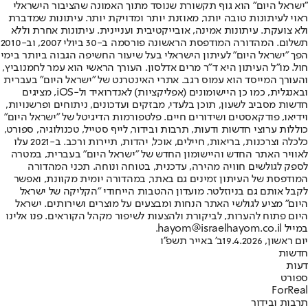
"ישראל היום" הוא גוף תקשורת שנוסד מתוך האמונה שהציבור הישראלי
ראוי לעיתונות טובה יותר, מאוזנת יותר ומדויקת יותר. עיתונות שמדברת
ולא צועקת. עיתונות אמינה, אובייקטיבית ועניינית. עיתונות אחרת וללא
תשלום. המהדורה המודפסת הראשונה פורסמה ב-30 ביולי 2007, וב-2010
הפך "ישראל היום" לעיתון הישראלי בעל שיעור החשיפה הגבוה ביותר בימי
חול. מו"ל העיתון היא ד"ר מרים אדלסון. העורך הראשי הוא עמר לחמנוביץ,
והעורך המייסד הוא עמוס רגב. אתרי האינטרנט של "ישראל היום" בעברית
ובאנגלית, כמו כן היישומונים (אפליקציות) לאנדרואיד ול-iOS, מציגים
חדשות מסביב לשעון, תוכן בלעדי, מבזקים ועדכונים, ניתוחים ופרשנויות,
וידיאו, פודקאסטים ושידורים חיים. פלטפורמות הדיגיטל של "ישראל היום"
כוללות ערוצי חדשות ודעות, תרבות ובידור, לייף סטייל, טכנולוגיה, ספורט,
כלכלה וצרכנות, בריאות, חיילים, אוכל, יהדות, תיירות ורכב. ב-2021 עלו
לאוויר האתר החדש והיישומון החדש של "ישראל היום" בעברית, במטרה
לספק לגולשים חוויה מהירה, עדכנית, בטוחה ונוחה. תכני המהדורה
המודפסת של העיתון זמינים גם באתר, במהדורה יומית מקוונת, ואפשר
לקבל אותם גם בניוזלטר. מועדון ההטבות הייחודי "הקליקה של ישראל
היום" מציע לגולשי האתר הנחות ומבצעים על מוצרים ושירותים. ישראל
היום פתוח להערות, לביקורת ולהצעות לשיפור מקהל הקוראים. פנו אלינו
במייל hayom@israelhayom.co.il.
יום ראשון, 19.4.2026
ב' באייר תשפ"ו
חדשות
דעות
ספורט
ForReal
תרבות ובידור