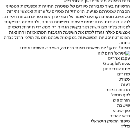
כייס בפעולה מול אדם ישן.,צילום: ללא
הרשויות בעיר מגבירות סיורים של משטרת התיירות ומפעילות קמפייני
הסברה שמטרתם מניעה. הן מחזקות מסרים על ערנות ואמצעי זהירות
פשוטים. נוסעים נקראים לשמור על חפצי ערך מאובטחים ובטווח ראייתם,
לנהוג בזהירות עם פריטים אישיים בצפיפות גבוהה, ולהתייחס בספקנות
לפניות בלתי מבוקשות תוך בקשת הנחיה רק ממשרדי תיירות רשמיים.
אמצעים כאלה נועדו למתן את השפעת הגניבות המתואמות וההונאות
האופורטוניסטיות המשגשגות במקומות שבהם תנועת הולכי הרגל כבדה
ביותר.
טעינו? נתקן! אם מצאתם טעות בכתבה, נשמח שתשתפו אותנו
עקבו אחרינו
G
o
o
g
l
e
News
אתונה
גנבים
יוון
מדורים
ספורט
דעות
תרבות ובידור
לייף סטייל
הורוסקופ
שישבת
סוף שבוע
כדאי להכיר
סיפור המשק הישראלי
נדל"ן