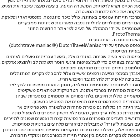
בתיקם במשך כשעה, לאחר חילופי דברים סוערים, אחד מהתיירים משך
את הכייס וקרא לרשויות. המשטרה הגיעה, ביצעה מעצר, עיכבה את האיש,
ולקחה את כולם לתחנת המשטרה.
מרכזי תיירות עמוסים באתונה, כולל כיכר סינטגמה, מונסטיראקי ופלאקה,
הם יעדים פופולריים לחוליות גניבה מאורגנות שניזונות ממבקרים
שמוסחים על ידי ההמולה של העיר, לפי אתר החדשות היווני
ProtoThema.
הצגת פוסט זה באינסטגרם
פוסט משותף על ידי ‏‎DutchTravelManiac‎‏ (@‏‎dutchtravelmaniac‎‏)
בעיית הכייסות
כייסות היא בעיה שכיחה באזורים אלה, כאשר עבריינים פועלים לעיתים
קרובות בצוותים כדי לנצל צפיפות ורגעי חוסר תשומת לב ולהוציא ארנקים,
טלפונים ניידים ודרכונים מתיקים ומכיסים.
אובדן מסמכי נסיעה וחפצים אישיים עלול להסב למבקרים המתנהלים
בסביבה לא מוכרת לחץ מוגבר ושיבוש חריג.
מעבר לעימותים שנתפסים במצלמה, מגוון הונאות ממשיכות לצוץ לצד
כייסות מסורתית במרכז אתונה. הטקטיקות שמתארים משקיפים
מקומיים כוללות חיובים בלתי צפויים או מנופחים במסעדות שבהן
המחירים המפורסמים אינם תואמים את המופיע בחשבון.
בין היתר, הן כוללות גם מכירת סחורות שלכאורה היא פרימיום אך
מתבררת כבעלת ערך נמוך, נהגים ללא רישיון המסרבים להפעיל מונה
ודורשים תעריפים מופרזים עבור נסיעות קצרות ואנשים שפונים לתיירים
עם הצעות ל"עזרה" שמובילות לביקורים מלחיצים בחנויות מסוימות.
תרמיות אלה, בשילוב עם גניבות במקומות צפופים, מוסיפות שכבת סיכון
נוספת למבקרים הנעים בין אתרי תיירות מפורסמים ומוקדי תחבורה.