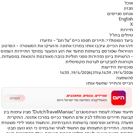
אוכל
מגזין
אנחנו מגייסים
English
X
תיירות
טיולים בחו"ל
ביעד הפופולרי: תיירים תפסו כייס "על חם" - ותיעדו
זיהו את הכייס, עיכבו אותו במרכז אתונה והזעיקו את המשטרה • הסרטון
הוויראלי שפורסם ברשתות מתעד את רגע המעצר במוקד התיירות העמוס
• הרשויות ביוון מזהירות מפני חוליות גניבה מאורגנות והונאות במסעדות,
וקוראות למבקרים לערנות מקסימלית
סוכנויות הידיעות
19/4/2026, 14:39
,עודכן
19/4/2026, 14:55
0
השמעה
הכייס והתייר שחשף אותו
תיעוד שעלה לעמוד האינסטגרם "DutchTravelManiac" מציג עימות בין
קבוצת תיירים מהולנד לבין אדם החשוד ככייס במרכז אתונה. התקרית
תועדה בווידאו ופורסמה ברשתות החברתיות, והחשוד נמסר לידי משטרת
אתונה. התיירים התעמתו עם החשוד לאחר שהבחינו כי הוא נועץ מבט