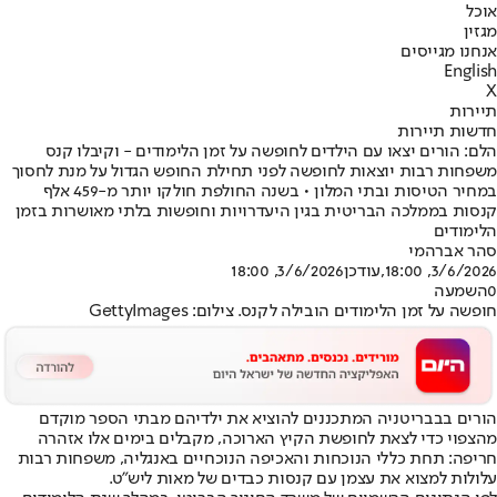
אוכל
מגזין
אנחנו מגייסים
English
X
תיירות
חדשות תיירות
הלם: הורים יצאו עם הילדים לחופשה על זמן הלימודים - וקיבלו קנס
משפחות רבות יוצאות לחופשה לפני תחילת החופש הגדול על מנת לחסוך
במחיר הטיסות ובתי המלון • בשנה החולפת חולקו יותר מ-459 אלף
קנסות בממלכה הבריטית בגין היעדרויות וחופשות בלתי מאושרות בזמן
הלימודים
סהר אברהמי
3/6/2026, 18:00
,עודכן
3/6/2026, 18:00
0
השמעה
חופשה על זמן הלימודים הובילה לקנס. צילום: GettyImages
הורים בבבריטניה המתכננים להוציא את ילדיהם מבתי הספר מוקדם
מהצפוי כדי לצאת לחופשת הקיץ הארוכה, מקבלים בימים אלו אזהרה
חריפה: תחת כללי הנוכחות והאכיפה הנוכחיים באנגליה, משפחות רבות
עלולות למצוא את עצמן עם קנסות כבדים של מאות ליש"ט.