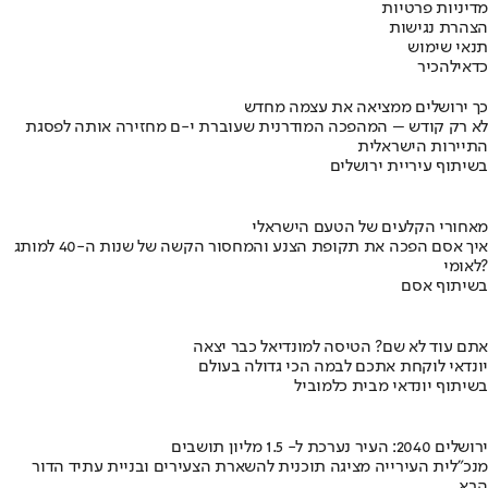
מדיניות פרטיות
הצהרת נגישות
תנאי שימוש
כדאי
להכיר
כך ירושלים ממציאה את עצמה מחדש
לא רק קודש – המהפכה המודרנית שעוברת י-ם מחזירה אותה לפסגת
התיירות הישראלית
בשיתוף עיריית ירושלים
מאחורי הקלעים של הטעם הישראלי
איך אסם הפכה את תקופת הצנע והמחסור הקשה של שנות ה-40 למותג
לאומי?
בשיתוף אסם
אתם עוד לא שם? הטיסה למונדיאל כבר יצאה
יונדאי לוקחת אתכם לבמה הכי גדולה בעולם
בשיתוף יונדאי מבית כלמוביל
ירושלים 2040: העיר נערכת ל- 1.5 מליון תושבים
מנכ"לית העירייה מציגה תוכנית להשארת הצעירים ובניית עתיד הדור
הבא