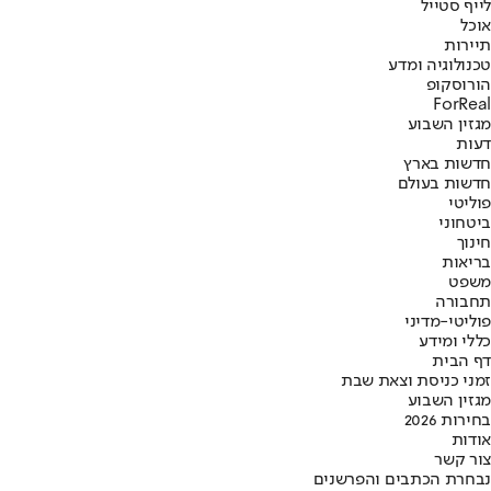
לייף סטייל
אוכל
תיירות
טכנולוגיה ומדע
הורוסקופ
ForReal
מגזין השבוע
דעות
חדשות בארץ
חדשות בעולם
פוליטי
ביטחוני
חינוך
בריאות
משפט
תחבורה
פוליטי-מדיני
כללי ומידע
דף הבית
זמני כניסת וצאת שבת
מגזין השבוע
בחירות 2026
אודות
צור קשר
נבחרת הכתבים והפרשנים