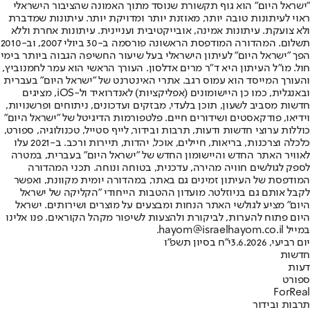
"ישראל היום" הוא גוף תקשורת שנוסד מתוך האמונה שהציבור הישראלי
ראוי לעיתונות טובה יותר, מאוזנת יותר ומדויקת יותר. עיתונות שמדברת
ולא צועקת. עיתונות אמינה, אובייקטיבית ועניינית. עיתונות אחרת וללא
תשלום. המהדורה המודפסת הראשונה פורסמה ב-30 ביולי 2007, וב-2010
הפך "ישראל היום" לעיתון הישראלי בעל שיעור החשיפה הגבוה ביותר בימי
חול. מו"ל העיתון היא ד"ר מרים אדלסון. העורך הראשי הוא עמר לחמנוביץ,
והעורך המייסד הוא עמוס רגב. אתרי האינטרנט של "ישראל היום" בעברית
ובאנגלית, כמו כן היישומונים (אפליקציות) לאנדרואיד ול-iOS, מציגים
חדשות מסביב לשעון, תוכן בלעדי, מבזקים ועדכונים, ניתוחים ופרשנויות,
וידיאו, פודקאסטים ושידורים חיים. פלטפורמות הדיגיטל של "ישראל היום"
כוללות ערוצי חדשות ודעות, תרבות ובידור, לייף סטייל, טכנולוגיה, ספורט,
כלכלה וצרכנות, בריאות, חיילים, אוכל, יהדות, תיירות ורכב. ב-2021 עלו
לאוויר האתר החדש והיישומון החדש של "ישראל היום" בעברית, במטרה
לספק לגולשים חוויה מהירה, עדכנית, בטוחה ונוחה. תכני המהדורה
המודפסת של העיתון זמינים גם באתר, במהדורה יומית מקוונת, ואפשר
לקבל אותם גם בניוזלטר. מועדון ההטבות הייחודי "הקליקה של ישראל
היום" מציע לגולשי האתר הנחות ומבצעים על מוצרים ושירותים. ישראל
היום פתוח להערות, לביקורת ולהצעות לשיפור מקהל הקוראים. פנו אלינו
במייל hayom@israelhayom.co.il.
יום רביעי, 3.6.2026
י"ח בסיון תשפ"ו
חדשות
דעות
ספורט
ForReal
תרבות ובידור