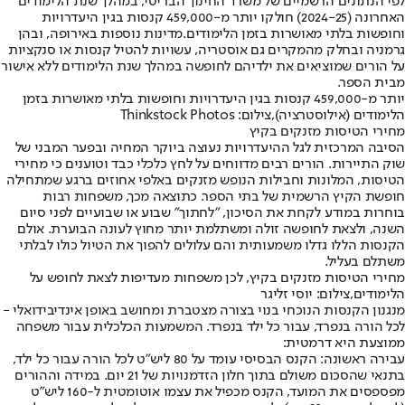
לפי הנתונים הרשמיים של משרד החינוך הבריטי, במהלך שנת הלימודים
האחרונה (2024-25) חולקו יותר מ-459,000 קנסות בגין היעדרויות
וחופשות בלתי מאושרות בזמן הלימודים.
מדינות נוספות באירופה, ובהן
גרמניה ובחלק מהמקרים גם אוסטריה, עשויות להטיל קנסות או סנקציות
על הורים שמוציאים את ילדיהם לחופשה במהלך שנת הלימודים ללא אישור
מבית הספר.
יותר מ-459,000 קנסות בגין היעדרויות וחופשות בלתי מאושרות בזמן
הלימודים (אילוסטרציה),צילום: Thinkstock Photos
מחירי הטיסות מזנקים בקיץ
הסיבה המרכזית לגל ההיעדרויות נעוצה ביוקר המחיה ובפער המבני של
שוק התיירות. הורים רבים מדווחים על לחץ כלכלי כבד וטוענים כי מחירי
הטיסות, המלונות וחבילות הנופש מזנקים באלפי אחוזים ברגע שמתחילה
חופשת הקיץ הרשמית של בתי הספר. כתוצאה מכך, משפחות רבות
בוחרות במודע לקחת את הסיכון, "לחתוך" שבוע או שבועיים לפני סיום
השנה, ולצאת לחופשה זולה ומשתלמת יותר מחוץ לעונה הבוערת. אולם
הקנסות הללו גדלו משמעותית והם עלולים להפוך את הטיול כולו לבלתי
משתלם בעליל.
מחירי הטיסות מזנקים בקיץ, לכן משפחות מעדיפות לצאת לחופש על
הלימודים,צילום: יוסי זליגר
מנגנון הקנסות הנוכחי בנוי בצורה מצטברת ומחושב באופן אינדיבידואלי -
לכל הורה בנפרד, עבור כל ילד בנפרד. המשמעות הכלכלית עבור משפחה
ממוצעת היא דרמטית:
עבירה ראשונה: הקנס הבסיסי עומד על 80 ליש"ט לכל הורה עבור כל ילד,
בתנאי שהסכום משולם בתוך חלון הזדמנויות של 21 יום. במידה וההורים
מפספסים את המועד, הקנס מכפיל את עצמו אוטומטית ל-160 ליש"ט