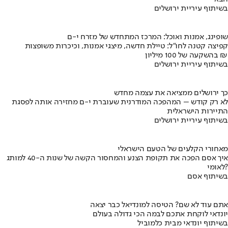
בשיתוף עיריית ירושלים
שופינג, אמנות ואוכל: המרכז המתחדש של מזרח י-ם
קפיצה קטנה לחו"ל: טיילת חדשה, מיצגי אמנות, וכיכרות משופצות
בהשקעה של 100 מיליון ₪
בשיתוף עיריית ירושלים
כך ירושלים ממציאה את עצמה מחדש
לא רק קודש – המהפכה המודרנית שעוברת י-ם מחזירה אותה לפסגת
התיירות הישראלית
בשיתוף עיריית ירושלים
מאחורי הקלעים של הטעם הישראלי
איך אסם הפכה את תקופת הצנע והמחסור הקשה של שנות ה-40 למותג
לאומי?
בשיתוף אסם
אתם עוד לא שם? הטיסה למונדיאל כבר יצאה
יונדאי לוקחת אתכם לבמה הכי גדולה בעולם
בשיתוף יונדאי מבית כלמוביל