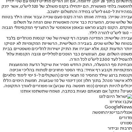
(לתשלום בתוך 28 יום). לדוגמה, אם זוג הורים מחליט לטוס עם שני ילדיו
לחופשה בלתי מאושרת, הם יתחילו בקנס משולב של 320 ליש"ט, אשר יזנק
במהירות ל-640 ליש"ט במידה והתשלום יתעכב.
עבירה שנייה: במידה ואותו הורה נקנס פעם שנייה עבור אותו הילד בטווח
של שלוש שנים, המערכת כבר אינה מאפשרת שום הנחה על תשלום
מוקדם. הקנס נקבע מראש ובאופן אוטומטי על התעריף המקסימלי הגבוה
- 160 ליש"ט להורה לילד.
עבירה שלישית: המדינה מציבה רף קשיח של שני קנסות מנהליים בלבד
בטווח של שלוש שנים. בעבירה השלישית, הרשויות המקומיות לא ינפיקו
יותר הודעות קנס, אלא יעבירו את התיק ישירות להליכים משפטיים בבית
משפט השלום. שם, העונשים כבר הופכים לפליליים וגובה הקנסות עלול
להעפיל לעד 2,500 ליש"ט לכל הורה.
מבחינת סף ההפעלה, החוק החדש מסיר את שיקול הדעת מהמועצות
המקומיות וקובע רף אחיד: בתי הספר מחויבים לפתוח בהליכי אכיפה
וקנסות ברגע שילד מחסיר 10 חצאי ימים (השקולים ל-5 ימי לימוד מלאים)
ללא אישור מנהל, בתוך חלון זמן דינמי של 10 שבועות. חמשת הימים הללו
יכולים להיות רצופים (כמו חופשה בת שבוע) או מפוזרים לאורך התקופה.
טעינו? נתקן! אם מצאתם טעות בכתבה, נשמח שתשתפו אותנו
עקבו אחרינו
G
o
o
g
l
e
News
אנגליה
בריטניה
חופשה
מדורים
ספורט
תרבות ובידור