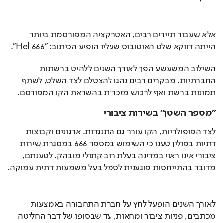
אלא שעבור תיירים רבים, האטרקציה המפורסמת ביותר 
הייתה דווקא שלט האוטובוס שעליו הופיע הכיתוב: "666 Hel".
השילוב המשעשע הפך לאורך השנים ללהיט ברשתות 
החברתיות. מבקרים רבים נהגו להצטלם לצד השלט, לשתף 
תמונות ברשת ואף לרכוש מזכרות בהשראת הקו המפורסם.
"מספר השטן" בשירות ציבורי
לצד הפופולריות, הקו עורר גם התנגדות. ארגונים וקבוצות 
דתיות בפולין טענו כי השימוש במספר 666 במסגרת שירות 
ציבורי אינו ראוי במדינה בעלת רוב קתולי מובהק. לטענתם, 
מדובר בהתייחסות פוגענית לסמל בעל משמעות דתית עמוקה.
לאורך השנים הופעל לחץ על חברת התחבורה באמצעות 
מכתבים, פניות ציבור ומחאות, עד שבסופו של דבר החליטה 