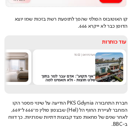
קו האוטובוס הפולני שהפך לתופעת רשת בזכות שמו יוצא 
הדופן כבר לא ייקרא 666.
עוד כותרות
מערכת היום
|
16:02
א
"אני תקוע": אדם עבר לגור בתוך
ר
שלט חוצות - ולא תאמינו למה
ב
חברת התחבורה PKS Gdynia הודיעה על שינוי מספר הקו 
המחבר לעיירת החוף הל (Hel) שבצפון פולין מ־666 ל־669, 
לאחר שנים של מחאות מצד קבוצות דתיות שמרניות. כך דווח 
ב-BBC.