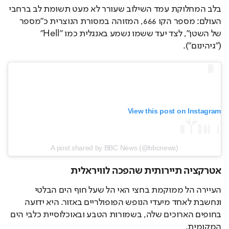
בלב המחלוקת עמד השילוב שעורר לא מעט תשומת לב ברחבי 
העולם: מספר הקו 666, המזוהה במסורת הנוצרית כ"מספר 
של השטן", לצד יעד ששמו נשמע באנגלית כמו "Hell" 
("גיהינום").
View this post on Instagram
A post shared by BBC News (@bbcnews)
אטרקציה תיירותית שהפכה לוויראלית
העיירה הל ממוקמת בחצי האי הל שעל חוף הים הבלטי 
ונחשבת לאחד מיעדי הנופש הפופולריים באזור. היא ידועה 
בחופים הארוכים שלה, בשמורות הטבע ובאוכלוסיית כלבי הים 
המקומית.