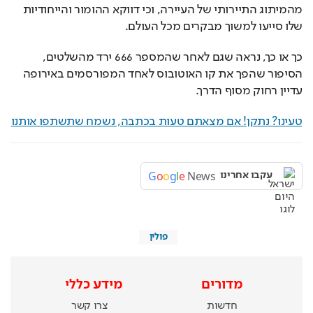
מהמיתוג התיירותי של העיירה, וכי דווקא ההומור והייחודיות 
שלו סייעו למשוך מבקרים מכל העולם.
כך או כך, נראה שגם לאחר שהמספר 666 ירד מהשלטים, 
הסיפור שהפך את קו האוטובוס לאחד המפורסמים באירופה 
עדיין רחוק מסוף הדרך.
טעינו? נתקן! אם מצאתם טעות בכתבה, נשמח שתשתפו אותנו
G
o
o
g
l
e
News
עקבו אחרינו
פולין
מדורים
מידע כללי
חדשות
צרו קשר