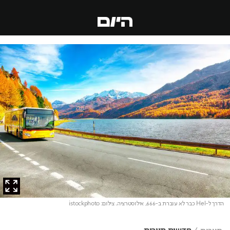
הדרך ל-Hel כבר לא עוברת ב-666, אילוסטרציה
. צילום: istockphoto