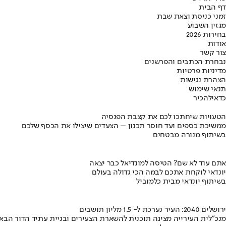
דף הבית
זמני כניסת וצאת שבת
מגזין השבוע
בחירות 2026
אודות
צור קשר
נבחרת הכתבים והפרשנים
מדיניות פרטיות
הצהרת נגישות
תנאי שימוש
כדאי
להכיר
הטעויות שיחתכו לכם את קצבת הפנסיה
ממשיכת כספים ועד חוסר תכנון – הצעדים שיצילו את הכסף שלכם
בשיתוף מנורה מבטחים
אתם עוד לא שם? הטיסה למונדיאל כבר יצאה
יונדאי לוקחת אתכם לבמה הכי גדולה בעולם
בשיתוף יונדאי מבית כלמוביל
ירושלים 2040: העיר נערכת ל- 1.5 מליון תושבים
מנכ"לית העירייה מציגה תוכנית להשארת הצעירים ובניית עתיד הדור הבא