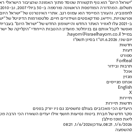
"ישראל היום" הוא גוף תקשורת שנוסד מתוך האמונה שהציבור הישראלי ראוי 
ת
ופרשנויות, וידיאו, פודקאסטים ושידורים חיים. פלטפורמות הדיגיטל של "ישרא
ב-2021 עלו לאוויר האתר החדש והיישומון החדש של "ישראל היום" בע
ואפשר לקבל אותם גם בניוזלטר. מועדון ההטבות הייחודי "הקליקה של ישרא
במייל hayom@israelhayom.co.il.
יום שני, 1.6.2026
ט"ז בסיון תשפ"ו
חדשות
דעות
ספורט
ForReal
תרבות ובידור
אוכל
מגזין
אנחנו מגייסים
English
X
תיירות
חדשות תיירות
היעדים הכי מאכזבים בעולם נחשפים: גם ניו יורק בפנים
סקר חדש של חברת ביטוח נסיעות חושף אילו יעדים השאירו הכי הרבה מט
ליאת מופז מילצ'ן
1/6/2026, 08:21
,עודכן
1/6/2026, 08:21
0
השמעה