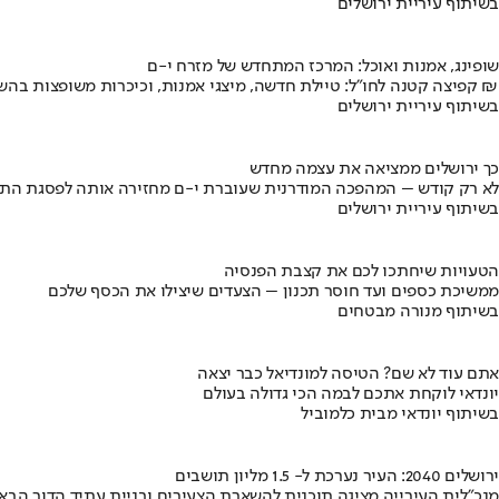
בשיתוף עיריית ירושלים
שופינג, אמנות ואוכל: המרכז המתחדש של מזרח י-ם
קפיצה קטנה לחו"ל: טיילת חדשה, מיצגי אמנות, וכיכרות משופצות בהשקעה של 100 מיליון ₪
בשיתוף עיריית ירושלים
כך ירושלים ממציאה את עצמה מחדש
לא רק קודש – המהפכה המודרנית שעוברת י-ם מחזירה אותה לפסגת התי
בשיתוף עיריית ירושלים
הטעויות שיחתכו לכם את קצבת הפנסיה
ממשיכת כספים ועד חוסר תכנון – הצעדים שיצילו את הכסף שלכם
בשיתוף מנורה מבטחים
אתם עוד לא שם? הטיסה למונדיאל כבר יצאה
יונדאי לוקחת אתכם לבמה הכי גדולה בעולם
בשיתוף יונדאי מבית כלמוביל
ירושלים 2040: העיר נערכת ל- 1.5 מליון תושבים
מנכ"לית העירייה מציגה תוכנית להשארת הצעירים ובניית עתיד הדור הבא