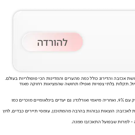
ול, תקלות בלתי צפויות ואפילו תחושה שהמציאות רחוקה מאוד
, כאשר 11% מהמטיילים האמריקנים אמרו שהיו מעדיפים לוותר על הביקור. מיד אחריה נמצאת ניו יורק עם 9%, ואחריה מיאמי ואורלנדו. גם יעדים בינלאומיים מוכרים כמו
בות הבולטות לאכזבה: הוצאות גבוהות בהרבה מהמתוכנן, עומסי תיירים כבדים, לחץ
 - למרות שבפועל התאכזבו ממנה.