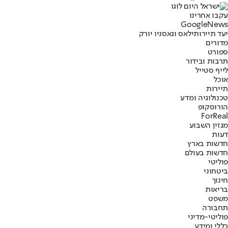
עקבו אחרינו
G
o
o
g
l
e
News
יעד תיירותי
לאס וגאס
ניו יורק
מדורים
ספורט
תרבות ובידור
לייף סטייל
אוכל
תיירות
טכנולוגיה ומדע
הורוסקופ
ForReal
מגזין השבוע
דעות
חדשות בארץ
חדשות בעולם
פוליטי
ביטחוני
חינוך
בריאות
משפט
תחבורה
פוליטי-מדיני
כללי ומידע