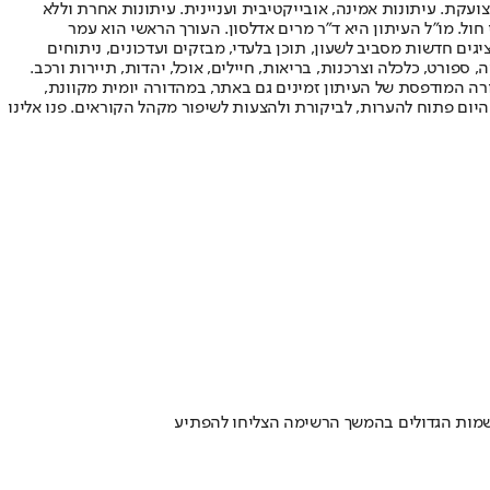
ועקת. עיתונות אמינה, אובייקטיבית ועניינית. עיתונות אחרת וללא
עור החשיפה הגבוה ביותר בימי חול. מו"ל העיתון היא ד"ר מרים אדלסון. העורך הראשי הוא עמר
 והעורך המייסד הוא עמוס רגב. אתרי האינטרנט של "ישראל היום" בעברית ובאנגלית, כמו כן היישומונים (אפליקציות) לאנדרואיד ול-iOS, מציגים חדשות מסביב לשעון, תוכן בלעדי, מבזקים ועדכונים, ניתוחים
, ספורט, כלכלה וצרכנות, בריאות, חיילים, אוכל, יהדות, תיירות ורכב.
דורה המודפסת של העיתון זמינים גם באתר, במהדורה יומית מקוונת,
היום פתוח להערות, לביקורת ולהצעות לשיפור מקהל הקוראים. פנו אלינו
שמות הגדולים בהמשך הרשימה הצליחו להפתיע