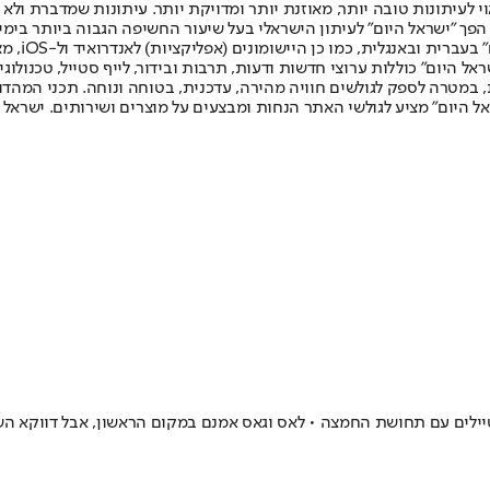
לעיתונות טובה יותר, מאוזנת יותר ומדויקת יותר. עיתונות שמדברת ולא צ
שלום. המהדורה המודפסת הראשונה פורסמה ב-30 ביולי 2007, וב-2010 הפך "ישראל היום" לעיתון הישראלי בעל שי
לחמנוביץ,
ל היום" כוללות ערוצי חדשות ודעות, תרבות ובידור, לייף סטייל, טכנולוגיה
ברית, במטרה לספק לגולשים חוויה מהירה, עדכנית, בטוחה ונוחה. תכני המה
ל היום" מציע לגולשי האתר הנחות ומבצעים על מוצרים ושירותים. ישראל 
יילים עם תחושת החמצה • לאס וגאס אמנם במקום הראשון, אבל דווקא ה