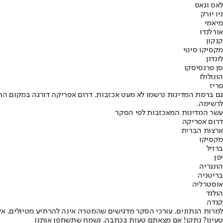
לאס וגאס
ניו יורק
מיאמי
אורלנדו
קנקון
מקסיקו סיטי
לונדון
סן פרנסיסקו
הונולולו
פריז
גם ברמת המדינות נרשמו לא מעט אכזבות. דרום אפריקה דורגה במקום הראש
לרשימה.
עשר המדינות המאכזבות לפי הסקר
דרום אפריקה
ארצות הברית
מקסיקו
ברזיל
יפן
הונגריה
בריטניה
אוסטרליה
הולנד
קנדה
למרות הנתונים, עורכי הסקר מדגישים שהמטרה אינה להרתיע מטיולים, אלא
טעינו? נתקן! אם מצאתם טעות בכתבה, נשמח שתשתפו אותנו