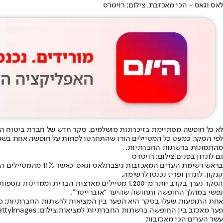
לאס וגאס - הכי מאכזבת. צילום: רויטרס
לא כל חופשה מסתיימת בזיכרונות מושלמים. סקר חדש של חברת ביטוח הנסיעות Travel Guard חושף אילו יעדים השאירו הכי הרבה תיירים עם תחושת אכזבה והדירוג כולל כמה מהערים והמדינות הכ
לפי הסקר, כמעט כל המטיילים הודו שהתחרטו לפחות על חופשה אחת בשנים
מהתמונות ברשתות החברתיות.
גם לונדון בפנים,צילום: רויטרס
בראש רשימת הערים המאכזבות ניצבת
לאס וגאס
קנקון, לונדון ופריז נכנסו לרשימה.
הסקר נערך בקרב יותר מ־1,200 מטיילים מארצות 
נפשי במהלך החופשה ותחושה שהיעד “אוברייטד”.
אחת התופעות שעלו בסקר היא הפער בין המציאות לרשתות החברתיות: כמ
פער מאכזב בין החופשה ברשתות החברתיות למציאות,צילום: GettyImages
עשר הערים הכי מאכזבות