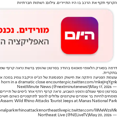
הקרנף תקף את הרכב בו היו התיירים. צילום: רשתות חברתיות
דרמה בפארק הלאומי מאנאס בהודו: בסרטון שהופץ ברשת נראה קרנף שמתקרב
בתקרית.
עוצמת הפגיעה ניתקה את חישוק הסגסוגת של הג׳יפ וניקבה צמיג במכה אח
s horn in a dramatic close encounter.
pic.twitter.com/mkej9qYgnk
May 17, 2026
— NextMinute News (@nextminutenews7)
בסרטון נוסף שצולם והופץ השבוע, נראה קרנף רודף אחר ג'יפים של תיירים
מומחים לחיות בר אומרים שקרנפים עלולים להפוך לתוקפניים כשהם חשים 
Assam: Wild Rhino Attacks Tourist Jeeps at Manas National Park
nalpark
#rhinoattack
#northeastlive
pic.twitter.com/lIIMeWzsMk
May 20, 2026
— Northeast Live (@NELiveTV)