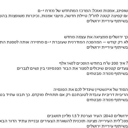
שופינג, אמנות ואוכל: המרכז המתחדש של מזרח י-ם
קפיצה קטנה לחו"ל: טיילת חדשה, מיצגי אמנות, וכיכרות משופצות בהשקעה של 100 מיליון ₪
בשיתוף עיריית ירושלים
כך ירושלים ממציאה את עצמה מחדש
לא רק קודש – המהפכה המודרנית שעוברת י-ם מחזירה אותה לפסגת התי
בשיתוף עיריית ירושלים
איך 200 ש"ח בחודש הופכים ל140 אלף ?
צעדים קטנים שיכולים לסגור את הבור הפנסיוני בין נשים לגברים
בשיתוף מנורה מבטחים
הסוד של איינשטיין שיגדיל לכם את הפנסיה
הריבית דריבית עובדת לטובתכם רק אם תתחילו מוקדם. כך תבנו עתיד בט
בשיתוף מנורה מבטחים
ירושלים 2040: העיר נערכת ל 1.5 מליון תושבים
מנכ"לית העירייה מציגה תוכנית להשארת הצעירים ובניית עתיד הדור הבא
בשיתוף עיריית ירושלים