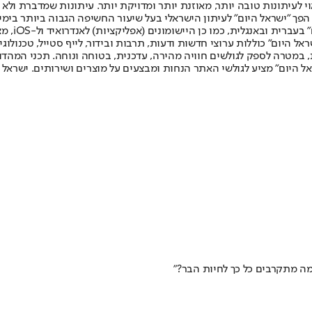
לעיתונות טובה יותר, מאוזנת יותר ומדויקת יותר. עיתונות שמדברת ולא צ
שלום. המהדורה המודפסת הראשונה פורסמה ב-30 ביולי 2007, וב-2010 הפך "ישראל היום" לעיתון הישראלי בעל שי
לחמנוביץ,
ל היום" כוללות ערוצי חדשות ודעות, תרבות ובידור, לייף סטייל, טכנולוגיה
ברית, במטרה לספק לגולשים חוויה מהירה, עדכנית, בטוחה ונוחה. תכני המה
ל היום" מציע לגולשי האתר הנחות ומבצעים על מוצרים ושירותים. ישראל 
מה מתקרבים כל כך לחיות הבר?”