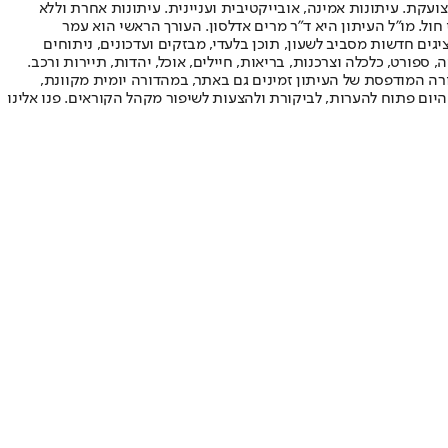
ועקת. עיתונות אמינה, אובייקטיבית ועניינית. עיתונות אחרת וללא
עור החשיפה הגבוה ביותר בימי חול. מו"ל העיתון היא ד"ר מרים אדלסון. העורך הראשי הוא עמר
 והעורך המייסד הוא עמוס רגב. אתרי האינטרנט של "ישראל היום" בעברית ובאנגלית, כמו כן היישומונים (אפליקציות) לאנדרואיד ול-iOS, מציגים חדשות מסביב לשעון, תוכן בלעדי, מבזקים ועדכונים, ניתוחים
, ספורט, כלכלה וצרכנות, בריאות, חיילים, אוכל, יהדות, תיירות ורכב.
דורה המודפסת של העיתון זמינים גם באתר, במהדורה יומית מקוונת,
היום פתוח להערות, לביקורת ולהצעות לשיפור מקהל הקוראים. פנו אלינו