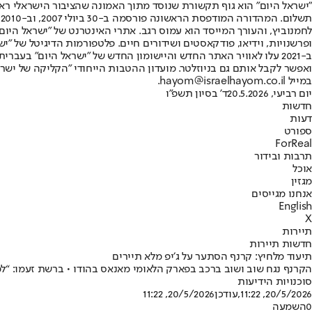
"ישראל היום" הוא גוף תקשורת שנוסד מתוך האמונה שהציבור הישראלי ראוי 
ת
ופרשנויות, וידיאו, פודקאסטים ושידורים חיים. פלטפורמות הדיגיטל של "ישרא
ב-2021 עלו לאוויר האתר החדש והיישומון החדש של "ישראל היום" בע
ואפשר לקבל אותם גם בניוזלטר. מועדון ההטבות הייחודי "הקליקה של ישרא
במייל hayom@israelhayom.co.il.
יום רביעי, 20.5.2026
ד' בסיון תשפ"ו
חדשות
דעות
ספורט
ForReal
תרבות ובידור
אוכל
מגזין
אנחנו מגייסים
English
X
תיירות
חדשות תיירות
תיעוד מלחיץ: קרנף הסתער על ג׳יפ מלא תיירים
הקרנף נגח שוב ושוב ברכב בפארק הלאומי מאנאס בהודו • ברשת זעמו: “ל
סוכנויות הידיעות
20/5/2026, 11:22
,עודכן
20/5/2026, 11:22
0
השמעה