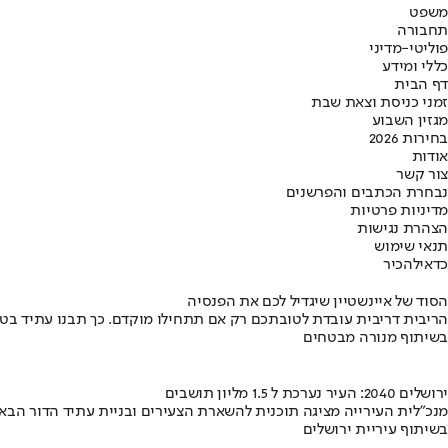
משפט
תחבורה
פוליטי-מדיני
כללי ומידע
דף הבית
זמני כניסת וצאת שבת
מגזין השבוע
בחירות 2026
אודות
צור קשר
נבחרת הכתבים והפרשנים
מדיניות פרטיות
הצהרת נגישות
תנאי שימוש
כדאי
להכיר
הסוד של איינשטיין שיגדיל לכם את הפנסיה
הריבית דריבית עובדת לטובתכם רק אם תתחילו מוקדם. כך תבנו עתיד בט
בשיתוף מנורה מבטחים
ירושלים 2040: העיר נערכת ל 1.5 מליון תושבים
מנכ"לית העירייה מציגה תוכנית להשארת הצעירים ובניית עתיד הדור הבא
בשיתוף עיריית ירושלים