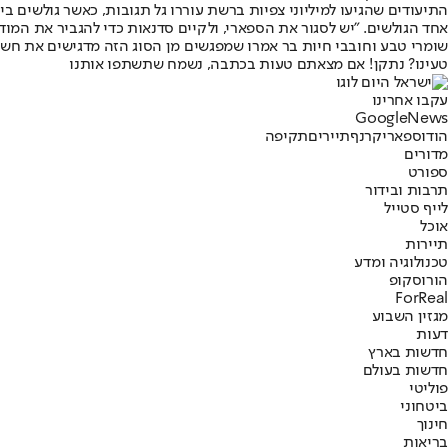
התיעודים שהגיעו למיליוני צפיות ברשת עוררו גל תגובות, כאשר גולשים ב
אחד הגולשים. "יש לסגור את הספארי, ולקיים סדנאות כדי להגביר את המוד
שומרי טבע וחובבי חיות בר אמרו שמפגשים מן הסוג הזה מדגישים את חש
טעינו? נתקן! אם מצאתם טעות בכתבה, נשמח שתשתפו אותנו
עקבו אחרינו
G
o
o
g
l
e
News
הודו
ספארי
קרנף
תיירים
תקיפה
מדורים
ספורט
תרבות ובידור
לייף סטייל
אוכל
תיירות
טכנולוגיה ומדע
הורוסקופ
ForReal
מגזין השבוע
דעות
חדשות בארץ
חדשות בעולם
פוליטי
ביטחוני
חינוך
בריאות