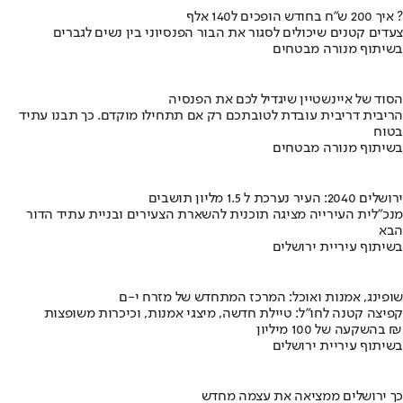
איך 200 ש"ח בחודש הופכים ל140 אלף ?
צעדים קטנים שיכולים לסגור את הבור הפנסיוני בין נשים לגברים
בשיתוף מנורה מבטחים
הסוד של איינשטיין שיגדיל לכם את הפנסיה
הריבית דריבית עובדת לטובתכם רק אם תתחילו מוקדם. כך תבנו עתיד
בטוח
בשיתוף מנורה מבטחים
ירושלים 2040: העיר נערכת ל 1.5 מליון תושבים
מנכ"לית העירייה מציגה תוכנית להשארת הצעירים ובניית עתיד הדור
הבא
בשיתוף עיריית ירושלים
שופינג, אמנות ואוכל: המרכז המתחדש של מזרח י-ם
קפיצה קטנה לחו"ל: טיילת חדשה, מיצגי אמנות, וכיכרות משופצות
בהשקעה של 100 מיליון ₪
בשיתוף עיריית ירושלים
כך ירושלים ממציאה את עצמה מחדש