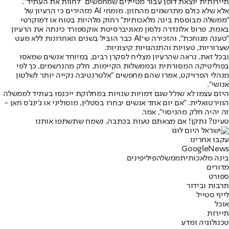
תיירותית יוצאת דופן עבור מטיילים שמחפשים "לחוות את העתיד".
אלא שלא כולם מתרשמים מהחזון. מומחי AI מזהירים כי הרעיון של
"ממשלה מבוססת בינה מלאכותית" רחוק מלהיות בטוח או דמוקרטי
באמת. פרופ' אלונדרה נלסון מאוניברסיטת אוקספורד כינתה את הרעיון
"טענה מגוחכת", והזכירה ש־AI כבר הוביל בשנים האחרונות ללא מעט
שערוריות, טעויות והתנהגויות קיצוניות.
ובכל זאת, נראה שהרעיון מצליח לסקרן רבים, במיוחד אנשים שמאסו
בפוליטיקה המסורתית ובממשלות הקיימות. חלק מהנרשמים, כך לפי
מנהלי הפרויקט, אמרו שהם מחפשים "אלטרנטיבה נקייה יותר לשלטון
אנושי".
היזם עצמו לא שולל שגם דמויות שנויות במחלוקת ייכנסו בעתיד לממשלה
הווירטואלית. "אם יום אחד אנשים יבחרו בסטלין, מוסוליני או ג'ינג'ס חאן -
זה יהיה חלק מהניסוי", אמר.
טעינו? נתקן! אם מצאתם טעות בכתבה, נשמח שתשתפו אותנו
עקבו אחרינו
G
o
o
g
l
e
News
בינה מלאכותית
ממשלה
פיליפינים
מדורים
ספורט
תרבות ובידור
לייף סטייל
אוכל
תיירות
טכנולוגיה ומדע