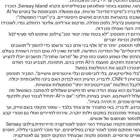
כמעט לחלוטין על ידי בינה מלאכותית.
האי, שנמצא באזור פאלאוואן שבפיליפינים ונקרא Sensay Island, הוכרז
לדבריו כ"מיקרו־מדינה" פרטית, עם ממשלה המבוססת על בוטים של AI
שנבנו בהשראת מנהיגים ואישים היסטוריים. בין "חברי הממשלה":
ווינסטון צ'רצ'יל, נלסון מנדלה, מרקוס אורליוס, אלינור רוזוולט, גנדי, לאונרדו
דה וינצ'י ואפילו סון דזה.
היזם דן תומסון: "לא בטוח שזה יגמר טוב",צילום: שימוש לפי סעיף 27א'
לחוק זכויות יוצרים
לפי תומסון, יותר מ־12 אלף בני אדם כבר נרשמו כדי להפוך ל"תושבים
דיגיטליים" של המדינה החדשה, למרות שאין לה שום הכרה רשמית בעולם.
החזון שלו נשמע כמעט כמו פרק של "מראה שחורה": תושבים יוכלו להציע
רעיונות וחוקים, מועצת ה־AI תדון בהם, תתווכח, תצביע ובני האדם
יצטרכו לבצע את ההחלטות בפועל.
"בלי פוליטיקאים, בלי לוביסטים ובלי אינטרסים אישיים", הסביר תומסון
בראיון ל־CNN. לדבריו, הרעיון הוא לבדוק האם בינה מלאכותית יכולה
לקבל החלטות "אובייקטיביות יותר" מממשלות אנושיות.
אבל גם הוא עצמו הודה שיש תרחישים שעלולים להסתבך. כשנשאל מה
עלול להשתבש, השיב בצחוק חלקי: "אם ה־AI יתחיל לצבור נשק ולתקוף
איים שכנים, זו תהיה בעיה".
כרגע, לדבריו, באי מתגורר אדם אחד בלבד - שומר מקומי בשם מייק, אך
בעתיד מתוכננות במקום וילות יוקרה, אירוח לתיירים ואולי גם מגורי קבע
למספר מצומצם של אנשים.
תומסון מקווה שבעתיד האי יהפוך לאטרקציה תיירותית,צילום: Sensay
האי ממוקם סמוך לאזור קורון בפיליפינים, יעד מוכר לחובבי צלילה, חופים
ואיים טרופיים. תומסון מקווה שבעתיד המקום יהפוך גם לאטרקציה