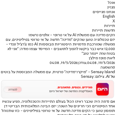
אוכל
מגזין
אנחנו מגייסים
English
X
תיירות
חדשות תיירות
הקים מדינה עם ממשלת AI על אי טרופי - אלפים נרשמו
יזם טכנולוגיה טוען שהקים "מדינה" חדשה על אי טרופי בפיליפינים, עם
ממשלה שמורכבת מדמויות היסטוריות מבוססות AI כמו צ'רצ'יל וגנדי •
12,000 איש כבר ביקשו להפוך לתושבים • המייסד עצמו מודה: "אני לא
בטוח שזה ייגמר טוב"
ליאת מופז מילצ'ן
19/5/2026, 04:08
,עודכן
19/5/2026, 04:08
0
השמעה
Sensay Island - "מיקרו־מדינה" פרטית, עם ממשלה המבוססת על בוטים
של AI. צילום: Sensay
אם נדמה היה שכבר ראינו הכול בעולם התיירות והטכנולוגיה, מגיע עכשיו
אחד הסיפורים הכי חריגים של השנה: יזם הבינה המלאכותית הבריטי דן
תומסון טוען כי הקים מדינה חדשה על אי טרופי בפיליפינים - כזו שתנוהל