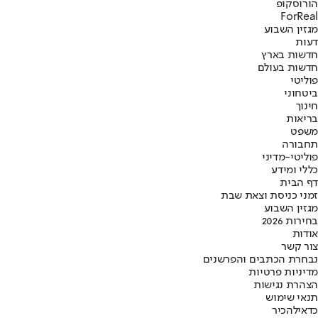
הורוסקופ
ForReal
מגזין השבוע
דעות
חדשות בארץ
חדשות בעולם
פוליטי
ביטחוני
חינוך
בריאות
משפט
תחבורה
פוליטי-מדיני
כללי ומידע
דף הבית
זמני כניסת וצאת שבת
מגזין השבוע
בחירות 2026
אודות
צור קשר
נבחרת הכתבים והפרשנים
מדיניות פרטיות
הצהרת נגישות
תנאי שימוש
כדאי
להכיר