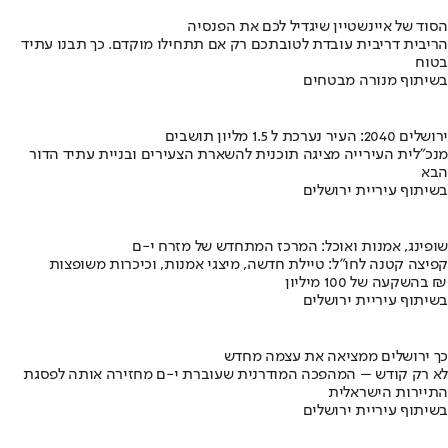
הסוד של איינשטיין שיגדיל לכם את הפנסיה
הריבית דריבית עובדת לטובתכם רק אם תתחילו מוקדם. כך תבנו עתיד
בטוח
בשיתוף מנורה מבטחים
ירושלים 2040: העיר נערכת ל 1.5 מליון תושבים
מנכ"לית העירייה מציגה תוכנית להשארת הצעירים ובניית עתיד הדור
הבא
בשיתוף עיריית ירושלים
שופינג, אמנות ואוכל: המרכז המתחדש של מזרח י-ם
קפיצה קטנה לחו"ל: טיילת חדשה, מיצגי אמנות, וכיכרות משופצות
בהשקעה של 100 מיליון ₪
בשיתוף עיריית ירושלים
כך ירושלים ממציאה את עצמה מחדש
לא רק קודש – המהפכה המודרנית שעוברת י-ם מחזירה אותה לפסגת
התיירות הישראלית
בשיתוף עיריית ירושלים