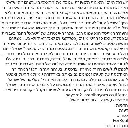
"ישראל היום" הוא גוף תקשורת שנוסד מתוך האמונה שהציבור הישראלי
ראוי לעיתונות טובה יותר, מאוזנת יותר ומדויקת יותר. עיתונות שמדברת
ולא צועקת. עיתונות אמינה, אובייקטיבית ועניינית. עיתונות אחרת וללא
תשלום. המהדורה המודפסת הראשונה פורסמה ב-30 ביולי 2007, וב-2010
הפך "ישראל היום" לעיתון הישראלי בעל שיעור החשיפה הגבוה ביותר בימי
חול. מו"ל העיתון היא ד"ר מרים אדלסון. העורך הראשי הוא עמר לחמנוביץ,
והעורך המייסד הוא עמוס רגב. אתרי האינטרנט של "ישראל היום" בעברית
ובאנגלית, כמו כן היישומונים (אפליקציות) לאנדרואיד ול-iOS, מציגים
חדשות מסביב לשעון, תוכן בלעדי, מבזקים ועדכונים, ניתוחים ופרשנויות,
וידיאו, פודקאסטים ושידורים חיים. פלטפורמות הדיגיטל של "ישראל היום"
כוללות ערוצי חדשות ודעות, תרבות ובידור, לייף סטייל, טכנולוגיה, ספורט,
כלכלה וצרכנות, בריאות, חיילים, אוכל, יהדות, תיירות ורכב. ב-2021 עלו
לאוויר האתר החדש והיישומון החדש של "ישראל היום" בעברית, במטרה
לספק לגולשים חוויה מהירה, עדכנית, בטוחה ונוחה. תכני המהדורה
המודפסת של העיתון זמינים גם באתר, במהדורה יומית מקוונת, ואפשר
לקבל אותם גם בניוזלטר. מועדון ההטבות הייחודי "הקליקה של ישראל
היום" מציע לגולשי האתר הנחות ומבצעים על מוצרים ושירותים. ישראל
היום פתוח להערות, לביקורת ולהצעות לשיפור מקהל הקוראים. פנו אלינו
במייל hayom@israelhayom.co.il.
יום שלישי, 19.5.2026
ג' בסיון תשפ"ו
חדשות
דעות
ספורט
ForReal
תרבות ובידור