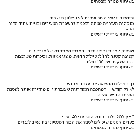
בשיתוף מנורה מבטחים
ירושלים 2040: העיר נערכת ל 1.5 מליון תושבים
מנכ"לית העירייה מציגה תוכנית להשארת הצעירים ובניית עתיד הדור
הבא
בשיתוף עיריית ירושלים
שופינג, אמנות והיסטוריה : המרכז המתחדש של מזרח י-ם
קפיצה קטנה לחו"ל: טיילת חדשה, מיצגי אמנות, וכיכרות משופצות
בהשקעה של 100 מיליון ₪
בשיתוף עיריית ירושלים
כך ירושלים ממציאה את עצמה מחדש
לא רק קודש – המהפכה המודרנית שעוברת י-ם מחזירה אותה לפסגת
התיירות הישראלית
בשיתוף עיריית ירושלים
איך 200 ש"ח בחודש הופכים ל140 אלף ?
צעדים קטנים שיכולים לסגור את הבור הפנסיוני בין נשים לגברים
בשיתוף מנורה מבטחים