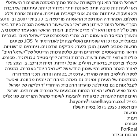
"ישראל היום" הוא גוף תקשורת שנוסד מתוך האמונה שהציבור הישראלי
ראוי לעיתונות טובה יותר, מאוזנת יותר ומדויקת יותר. עיתונות שמדברת
ולא צועקת. עיתונות אמינה, אובייקטיבית ועניינית. עיתונות אחרת וללא
תשלום. המהדורה המודפסת הראשונה פורסמה ב-30 ביולי 2007, וב-2010
הפך "ישראל היום" לעיתון הישראלי בעל שיעור החשיפה הגבוה ביותר בימי
חול. מו"ל העיתון היא ד"ר מרים אדלסון. העורך הראשי הוא עמר לחמנוביץ,
והעורך המייסד הוא עמוס רגב. אתרי האינטרנט של "ישראל היום" בעברית
ובאנגלית, כמו כן היישומונים (אפליקציות) לאנדרואיד ול-iOS, מציגים
חדשות מסביב לשעון, תוכן בלעדי, מבזקים ועדכונים, ניתוחים ופרשנויות,
וידיאו, פודקאסטים ושידורים חיים. פלטפורמות הדיגיטל של "ישראל היום"
כוללות ערוצי חדשות ודעות, תרבות ובידור, לייף סטייל, טכנולוגיה, ספורט,
כלכלה וצרכנות, בריאות, חיילים, אוכל, יהדות, תיירות ורכב. ב-2021 עלו
לאוויר האתר החדש והיישומון החדש של "ישראל היום" בעברית, במטרה
לספק לגולשים חוויה מהירה, עדכנית, בטוחה ונוחה. תכני המהדורה
המודפסת של העיתון זמינים גם באתר, במהדורה יומית מקוונת, ואפשר
לקבל אותם גם בניוזלטר. מועדון ההטבות הייחודי "הקליקה של ישראל
היום" מציע לגולשי האתר הנחות ומבצעים על מוצרים ושירותים. ישראל
היום פתוח להערות, לביקורת ולהצעות לשיפור מקהל הקוראים. פנו אלינו
במייל hayom@israelhayom.co.il.
יום ראשון, 17.5.2026
א' בסיון תשפ"ו
חדשות
דעות
ספורט
ForReal
תרבות ובידור