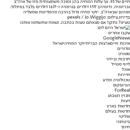
חיים של 93, אך עלות המחיה בהן נמוכה משמעותית מזו של ארה"ב
ובריטניה, ודומיהן: 1777 דולרים בגרמניה ו-1677 דולרים בלבד בפינלנד.
מנהטן שבארה"ב. יוקר מחיה גדול בהרבה מהמדינות שמעליה
בדירוג,צילום: pexels / Jo Wiggijo
טעינו? נתקן! אם מצאתם טעות בכתבה, נשמח שתשתפו אותנו
עקבו אחרינו
G
o
o
g
l
e
News
איכות חיים
ארצות הברית
יוקר המחיה
ישראל
מדורים
ספורט
תרבות ובידור
לייף סטייל
אוכל
תיירות
טכנולוגיה ומדע
הורוסקופ
ForReal
מגזין השבוע
דעות
חדשות בארץ
חדשות בעולם
פוליטי
ביטחוני
חינוך