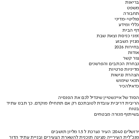
בריאות
משפט
תחבורה
פוליטי-מדיני
כללי ומידע
דף הבית
זמני כניסת וצאת שבת
מגזין השבוע
בחירות 2026
אודות
צור קשר
נבחרת הכתבים והפרשנים
מדיניות פרטיות
הצהרת נגישות
תנאי שימוש
כדאי
להכיר
הסוד של איינשטיין שיגדיל לכם את הפנסיה
הריבית דריבית עובדת לטובתכם רק אם תתחילו מוקדם. כך תבנו עתיד
בטוח
בשיתוף מנורה מבטחים
ירושלים 2040: העיר נערכת ל 1.5 מליון תושבים
מנכ"לית העירייה מציגה תוכנית להשארת הצעירים ובניית עתיד הדור