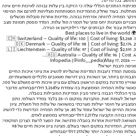
התושב בכל מדינה.
מניתוח הנתונים הכללי עולה כי הזיקה בין עלות גבוהה לאיכות חיים אינה
מוחלטת. בעוד שחלק מהמדינות המפותחות מצליחות לתרגם את המיסוי
ויוקר המחיה לרווחה אזרחית גבוהה, מדינות אחרות סובלות מכשלים
מבניים ומציגות יחס נמוך של תמורה מול עלות. המדד מספק תמונת מצב
ריאלית עבור אלו הבוחנים יעדי רילוקיישן או הגירה.
Best places to live in the world 🌍
1. 🇨🇭 Switzerland – Quality of life: 100 | Cost of living: $3,268
2. 🇩🇰 Denmark – Quality of life: 98 | Cost of living: $2,174
3. 🇱🇮 Liechtenstein – Quality of life: 97 | Cost of living: $2,591
4. 🇦🇺 Australia – Quality of life: 96 | Cost…
May 17, 2026
— Infopedia (@info__pedia)
ואיפה ניצבת ישראל?
בפסגת המדד ניצבות המדינות שהצליחו להשיג את ציוני איכות החיים
הגבוהים ביותר, אך השהות בהן דורשת משאבים כלכליים משמעותיים.
שווייץ מדורגת במקום הראשון בעולם עם ציון איכות חיים מושלם של 100,
כאשר עלות המחיה הממוצעת בה עומדת על
3,268 דולרים
בחודש. מדובר
ברף הכלכלי הגבוה ביותר מבין המדינות המובילות בטבלה.
ישראל, לעומת זאת, מתברגת במקום ה-26 בלבד במדד העולמי, נתון
המצביע על חוסר יעילות מערכתי במשוואה של עלות מול תועלת. ציון
איכות החיים של ישראל עומד על 85, אך עלות המחיה הנדרשת כדי להשיג
אותו גבוהה ונקבעה על
2,211 דולרים
בחודש בממוצע לאדם.
השוואה למדינות אחרות בטבלה מדגישה את הפער לרעת הצרכן המקומי:
דנמרק, המדורגת במקום השני בעולם, מציגה ציון איכות חיים של 98
בעלות מחיה נמוכה יותר של
2174 דולרים
בחודש.