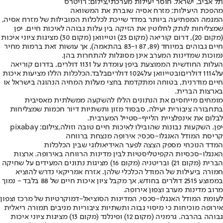
תל אביב, ישראל. חוסר יעילות מערכתי,צילום: רויטרס
מהפכת היעילות: מזרח אסיה שוברת את המשוואה
המגמה המפתיעה ביותר במדד שייכת לכלכלות המובילות של מזרח אסיה,
שמצליחות לנתק לחלוטין את הזיקה בין עלות גבוהה לאיכות חיים. יפן
(מקום 20), דרום קוריאה (מקום 23) וטייוואן (מקום 30) מציגות ציוני איכות
חיים גבוהים במיוחד (89, 87 ו-83 בהתאמה), אך עושות זאת ברמות מחיר
נמוכות שמדינות המערב אינן מסוגלות להתחרות בהן.
העלות החודשית הממוצעת ביפן עומדת על 1131 דולרים, בדרום קוריאה
על
1114 דולרים
ובטייוואן על
1024 דולרים
בלבד.
הכלכלות הללו מציעות איכות
חיים מודרנית, בטוחה ומתקדמת בחצי מעלות המחיה הנהוגה בישראל או
בארצות הברית.
מומחים מייחסים את הנתונים הללו להשקעה ממשלתית מאסיבית
בתחבורה ציבורית יעילה, סבסוד מזון ותשתיות דיור חכמות שמצליחות
לבלום את אינפלציית הלייף-סטייל המערבית.
יפן. השקעות נבונות שהובילו לאיכות חיים טובה וזולה,צילום: pixabay
קריסת המודל האנגלו-סכסי: אירופה מנצחת ברווחה
המדד הנוכחי מספק הצצה לפער האידיאולוגי שבין הכלכלות
האנגלו-סכסיות הקפיטליסטיות לבין מדינות הרווחה באירופה. ארצות
הברית (מקום 21) ובריטניה (מקום 16) מציגות נתונים המעידים על שחיקה
חמורה ביעילות של המודל הכלכלי שלהן. אזרח אמריקאי נדרש להוציא
בממוצע 2515 דולרים בחודש, אך מקבל ציון איכות חיים של 88 בלבד - נמוך
מרוב מדינות מערב וצפון אירופה.
לעומת המודל האנגלו-סכסי, המדינות הסוציאל-דמוקרטיות של מרכז וצפון
אירופה מוכיחות כי מיסוי גבוה ותשתיות ציבוריות מניבים תמורה ריאלית
גבוהה בהרבה. גרמניה (מקום 12) ופינלנד (מקום 13) מציגות ציוני איכות