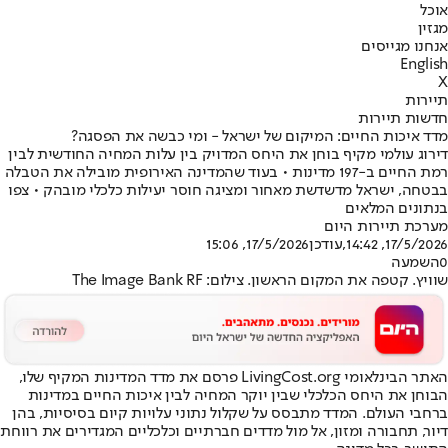
אוכל
מגזין
אנחנו מגייסים
English
X
תיירות
חדשות תיירות
מדד איכות החיים: המיקום של ישראל - ומי כבשה את הפסגה?
דירוג עולמי מקיף בוחן את היחס המדויק בין עלות המחיה החודשית לבין
רמת החיים ב-197 מדינות • בעוד שהמדינה האירופית מובילה את הטבלה
בבטחה, ישראל מדשדשת מאחור ומציגה חוסר יעילות כלכלי מובהק • צפו
בנתונים המלאים
מערכת תיירות היום
17/5/2026, 14:42
,עודכן
17/5/2026, 15:06
0
השמעה
שוויץ. קטפה את המקום הראשון. צילום: The Image Bank RF
האתר הבינלאומי LivingCost.org פרסם את מדד המדינות המקיף שלו,
הבוחן את היחס הכלכלי שבין יוקר המחיה לבין איכות החיים במדינות
ברחבי העולם. המדד מתבסס על שקלול נתוני עלויות קיום בסיסיות, בהן
דיור, תחבורה ומזון, אל מול מדדים חברתיים וכלכליים המגדירים את רווחת