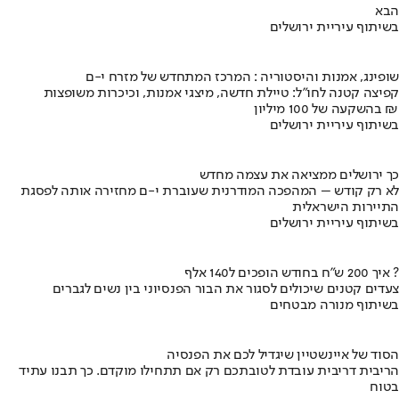
הבא
בשיתוף עיריית ירושלים
שופינג, אמנות והיסטוריה : המרכז המתחדש של מזרח י-ם
קפיצה קטנה לחו"ל: טיילת חדשה, מיצגי אמנות, וכיכרות משופצות
בהשקעה של 100 מיליון ₪
בשיתוף עיריית ירושלים
כך ירושלים ממציאה את עצמה מחדש
לא רק קודש – המהפכה המודרנית שעוברת י-ם מחזירה אותה לפסגת
התיירות הישראלית
בשיתוף עיריית ירושלים
איך 200 ש"ח בחודש הופכים ל140 אלף ?
צעדים קטנים שיכולים לסגור את הבור הפנסיוני בין נשים לגברים
בשיתוף מנורה מבטחים
הסוד של איינשטיין שיגדיל לכם את הפנסיה
הריבית דריבית עובדת לטובתכם רק אם תתחילו מוקדם. כך תבנו עתיד
בטוח