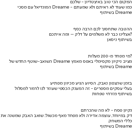
המקום הכי טוב באיצטדיון - שלכם
המונדיאל עם מסכי Dreame - כמו שעוד לא ראיתם ולא שמעתם
בשיתוף Dreame
ההטבה שתחסוך לכם הרבה כסף
אצלינו כבר לא משלמים על דלק – ומה איתכם?
בשיתוף ניסאן
מי מפחד מ-200 מעלות?
השואב-שוטף החדש של Dreame מציג: ניקיון מקסימלי באפס מאמץ
בשיתוף Dreame
בזמן שהצפון נאבק, הסיוע הגיע מכיוון מפתיע
בעלי עסקים מספרים - זה המענק הכספי שעוזר לנו לחזור למסלול
בשיתוף מזרחי טפחות
נקיון פסח - לא מה שהכרתם
דק במיוחד, עוצמה אדירה ולא מפחד מאף מכשול: שואב האבק שמשנה את
כללי המשחק
בשיתוף Dreame