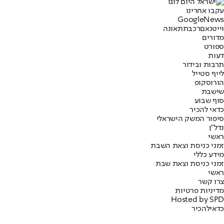
עקבו אחרינו
G
o
o
g
l
e
News
וייטנאם
רכבת
תאונה
מדורים
ספורט
דעות
תרבות ובידור
לייף סטייל
הורוסקופ
שישבת
סוף שבוע
כדאי להכיר
סיפור המשק הישראלי
נדל"ן
ראשי
זמני כניסת וצאת השבת
מידע כללי
זמני כניסת וצאת שבת
ראשי
צרו קשר
מדיניות פרטיות
Hosted by SPD
כדאי
להכיר