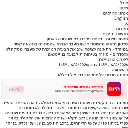
אוכל
מגזין
אנחנו מגייסים
English
X
תיירות
חדשות תיירות
תיעוד מצמרר: חציית פסי רכבת שנגמרה באסון
סרטון מזעזע מהשטח חושף מעבר שגרתי שהסתיים בתוצאה קשה
במיוחד • התאונה מציפה שוב את הבעיה המוכרת של מעברי מסילה לא
מוסדרים - סוגיה בטיחותית קבועה בווייטנאם
ליאת מופז מילצ'ן
14/4/2026, 11:39
,עודכן
14/4/2026, 11:39
0
השמעה
תאונה טרגית על פסי הרכבת. צילום: ללא
תאונת רכבת קטלנית שהתרחשה בווייטנאם מטלטלת את המדינה ומעלה
שוב סימני שאלה קשים על בטיחות במעברי מסילה לא מוסדרים.
האירוע התרחש ביום ראשון אחר הצהריים, כאשר רכבת נוסעים שנסעה
על קו צפון-דרום פגעה ברכב חקלאי שניסה לחצות את המסילה באזור
כפרי במחוז פו ין. על פי הדיווחים, ברכב היו סב בן 59 ושני נכדיו, בני 10