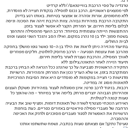
ו־12.
טרגדיה על פסי הרכבת בווייטנאם//ללא קרדיט
לפי ממצאים ראשוניים, הרכב נכנס למסילה בנקודת חצייה לא מוסדרת,
ללא מחסומים, אורות אזהרה או אמצעי בטיחות. באותו רגע בדיוק
התקרבה הרכבת במהירות גבוהה. צוות הרכבת זיהה את הסכנה וניסה
לבלום בלימת חירום, אך המרחק הקצר לא אפשר לעצור בזמן.
ההתנגשות הייתה עוצמתית במיוחד: הרכב הועף מהמסילה והתהפך
בשטח סמוך. ילד בן 10 נהרג במקום, ואילו הסב והנכד השני נפצעו ופונו
לבית החולים.
בתיעוד מהזירה ניתן לראות את הילד בן ה-10 כאשר גופו מושלך בחוזקה
מהרכב ואת עוצמת הפגיעה - הרכב מרוסק לחלוטין, חלקים מפוזרים
לאורך המסילה, והרכבת נעצרת לאחר בלימת חירום.
תיעוד הזירה לאחר התאונה,צילום: ללא
החקירה הראשונית מצביעה על כך שהנהג ככל הנראה לא הבחין ברכבת
המתקרבת בזמן, או שלא העריך נכון את המרחק והמהירות. הרשויות
מדגישות כי חצייה במקומות לא מוסדרים היא אחת הסיבות המרכזיות
לתאונות מסוג זה במדינה.
רכבות, בניגוד לרכב פרטי, אינן מסוגלות לעצור במהירות: משקלן העצום
ומהירותן הגבוהה יוצרים מרחק בלימה ארוך במיוחד - מה שהופך כל
טעות קטנה לקטלנית.
האירוע הנוכחי מצטרף לשורה של תאונות דומות, ומציף שוב את הבעיה
הרחבה של מעברי מסילה פיראטיים באזורים כפריים. כעת בוחנות
הרשויות את האפשרות לסגור מעברים מסוכנים ולחזק את האכיפה
וההסברה.
טעינו? נתקן! אם מצאתם טעות בכתבה, נשמח שתשתפו אותנו