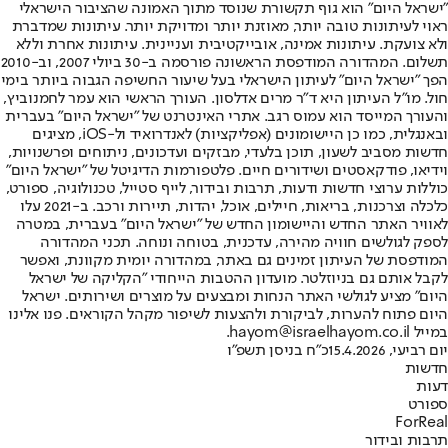
"ישראל היום" הוא גוף תקשורת שנוסד מתוך האמונה שהציבור הישראלי
ראוי לעיתונות טובה יותר, מאוזנת יותר ומדויקת יותר. עיתונות שמדברת
ולא צועקת. עיתונות אמינה, אובייקטיבית ועניינית. עיתונות אחרת וללא
תשלום. המהדורה המודפסת הראשונה פורסמה ב-30 ביולי 2007, וב-2010
הפך "ישראל היום" לעיתון הישראלי בעל שיעור החשיפה הגבוה ביותר בימי
חול. מו"ל העיתון היא ד"ר מרים אדלסון. העורך הראשי הוא עמר לחמנוביץ,
והעורך המייסד הוא עמוס רגב. אתרי האינטרנט של "ישראל היום" בעברית
ובאנגלית, כמו כן היישומונים (אפליקציות) לאנדרואיד ול-iOS, מציגים
חדשות מסביב לשעון, תוכן בלעדי, מבזקים ועדכונים, ניתוחים ופרשנויות,
וידיאו, פודקאסטים ושידורים חיים. פלטפורמות הדיגיטל של "ישראל היום"
כוללות ערוצי חדשות ודעות, תרבות ובידור, לייף סטייל, טכנולוגיה, ספורט,
כלכלה וצרכנות, בריאות, חיילים, אוכל, יהדות, תיירות ורכב. ב-2021 עלו
לאוויר האתר החדש והיישומון החדש של "ישראל היום" בעברית, במטרה
לספק לגולשים חוויה מהירה, עדכנית, בטוחה ונוחה. תכני המהדורה
המודפסת של העיתון זמינים גם באתר, במהדורה יומית מקוונת, ואפשר
לקבל אותם גם בניוזלטר. מועדון ההטבות הייחודי "הקליקה של ישראל
היום" מציע לגולשי האתר הנחות ומבצעים על מוצרים ושירותים. ישראל
היום פתוח להערות, לביקורת ולהצעות לשיפור מקהל הקוראים. פנו אלינו
במייל hayom@israelhayom.co.il.
יום רביעי, 15.4.2026
כ"ח בניסן תשפ"ו
חדשות
דעות
ספורט
ForReal
תרבות ובידור