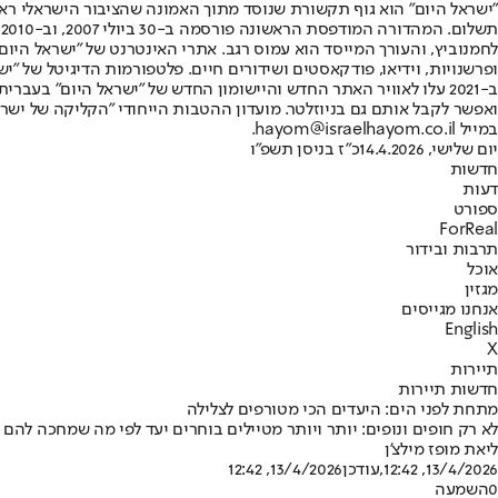
"ישראל היום" הוא גוף תקשורת שנוסד מתוך האמונה שהציבור הישראלי ראוי 
ת
ופרשנויות, וידיאו, פודקאסטים ושידורים חיים. פלטפורמות הדיגיטל של "ישרא
ב-2021 עלו לאוויר האתר החדש והיישומון החדש של "ישראל היום" בע
ואפשר לקבל אותם גם בניוזלטר. מועדון ההטבות הייחודי "הקליקה של ישרא
במייל hayom@israelhayom.co.il.
יום שלישי, 14.4.2026
כ"ז בניסן תשפ"ו
חדשות
דעות
ספורט
ForReal
תרבות ובידור
אוכל
מגזין
אנחנו מגייסים
English
X
תיירות
חדשות תיירות
מתחת לפני הים: היעדים הכי מטורפים לצלילה
לא רק חופים ונופים: יותר ויותר מטיילים בוחרים יעד לפי מה שמחכה לה
ליאת מופז מילצ'ן
13/4/2026, 12:42
,עודכן
13/4/2026, 12:42
0
השמעה