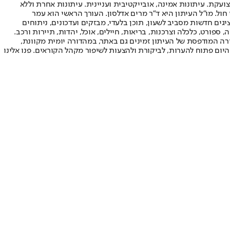
ועקת. עיתונות אמינה, אובייקטיבית ועניינית. עיתונות אחרת וללא
עור החשיפה הגבוה ביותר בימי חול. מו"ל העיתון היא ד"ר מרים אדלסון. העורך הראשי הוא עמר
 והעורך המייסד הוא עמוס רגב. אתרי האינטרנט של "ישראל היום" בעברית ובאנגלית, כמו כן היישומונים (אפליקציות) לאנדרואיד ול-iOS, מציגים חדשות מסביב לשעון, תוכן בלעדי, מבזקים ועדכונים, ניתוחים
, ספורט, כלכלה וצרכנות, בריאות, חיילים, אוכל, יהדות, תיירות ורכב.
דורה המודפסת של העיתון זמינים גם באתר, במהדורה יומית מקוונת,
היום פתוח להערות, לביקורת ולהצעות לשיפור מקהל הקוראים. פנו אלינו