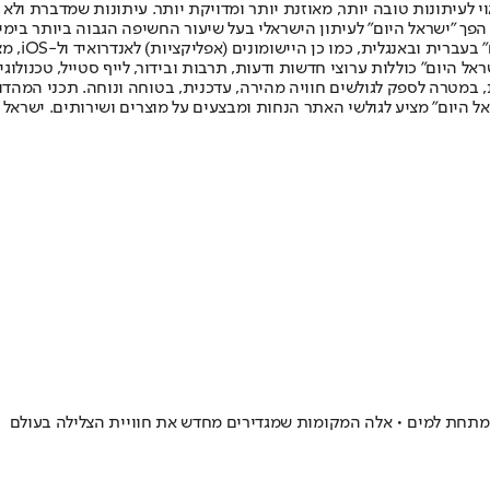
לעיתונות טובה יותר, מאוזנת יותר ומדויקת יותר. עיתונות שמדברת ולא צ
שלום. המהדורה המודפסת הראשונה פורסמה ב-30 ביולי 2007, וב-2010 הפך "ישראל היום" לעיתון הישראלי בעל שי
לחמנוביץ,
ל היום" כוללות ערוצי חדשות ודעות, תרבות ובידור, לייף סטייל, טכנולוגיה
ברית, במטרה לספק לגולשים חוויה מהירה, עדכנית, בטוחה ונוחה. תכני המה
ל היום" מציע לגולשי האתר הנחות ומבצעים על מוצרים ושירותים. ישראל 
ם מתחת למים • אלה המקומות שמגדירים מחדש את חוויית הצלילה בעולם