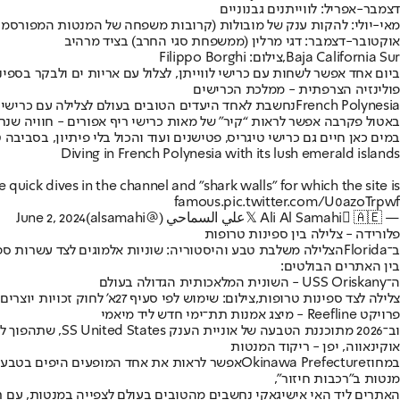
דצמבר-אפריל: לווייתנים גבנוניים
מאי-יולי: להקות ענק של מובולות (קרובות משפחה של המנטות המפורסמות
אוקטובר-דצמבר: דגי מרלין (ממשפחת סגי החרב) בציד מרהיב
Baja California Sur,צילום: Filippo Borghi
ביום אחד אפשר לשחות עם כרישי לווייתן, לצלול עם אריות ים ולבקר בספינ
פולינזיה הצרפתית - ממלכת הכרישים
French Polynesia
נחשבת לאחד היעדים הטובים בעולם לצלילה עם כרישים 
באטול פקרבה אפשר לראות “קיר” של מאות כרישי ריף אפורים - חוויה ש
במים כאן חיים גם כרישי טיגריס, פטישנים ועוד והכול בלי פיתיון, בסביבה 
Diving in French Polynesia with its lush emerald islands
uick dives in the channel and "shark walls" for which the site is
famous.
pic.twitter.com/U0azoTrpwf
— 𝕏 Ali Al Samahi 🇦🇪علي السماحي (@alsamahi)
June 2, 2024
פלורידה - צלילה בין ספינות טרופות
ב־
Florida
הצלילה משלבת טבע והיסטוריה: שוניות אלמוגים לצד עשרות ספ
בין האתרים הבולטים:
ה־USS Oriskany - השונית המלאכותית הגדולה בעולם
צלילה לצד ספינות טרופות,צילום: שימוש לפי סעיף 27א' לחוק זכויות יוצרים
פרויקט Reefline - מיצג אמנות תת־ימי חדש ליד מיאמי
וב־2026 מתוכננת הטבעה של אוניית הענק SS United States, שתהפוך לאתר הצלילה הגדול בעולם.
אוקינאווה, יפן - ריקוד המנטות
במחוז
Okinawa Prefecture
אפשר לראות את אחד המופעים היפים בטבע: “
מנטות ב"רכבות חיזור",
האתרים ליד האי אישיגאקי נחשבים מהטובים בעולם לצפייה במנטות, עם ת