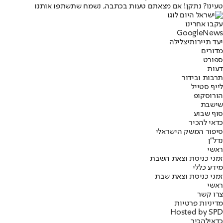
טעינו? נתקן! אם מצאתם טעות בכתבה, נשמח שתשתפו אותנו
עקבו אחרינו
G
o
o
g
l
e
News
יעד תיירותי
צלילה
מדורים
ספורט
דעות
תרבות ובידור
לייף סטייל
הורוסקופ
שישבת
סוף שבוע
כדאי להכיר
סיפור המשק הישראלי
נדל"ן
ראשי
זמני כניסת וצאת השבת
מידע כללי
זמני כניסת וצאת שבת
ראשי
צרו קשר
מדיניות פרטיות
Hosted by SPD
כדאי
להכיר