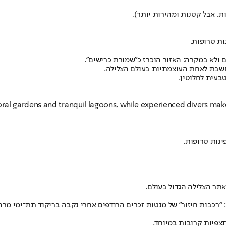
, אבל קטנות ומהירות יותר).
ות טרופות.
ולא במקרה: האזור הוכרז כ"שמורת כרישים".
נחשבת לאחת העוצמתיות בעולם הצלילה.
טבעית לחלוטין.
ral gardens and tranquil lagoons, while experienced divers make q
ינות טרופות.
רכבות חיזור” של מנטות זכרים הרודפים אחרי נקבה בריקוד תת־ימי מרהי
צפיות קרובות במיוחד.