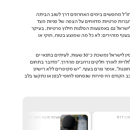
אלפי ישראלים שנתקעו בחו״ל מחפשים בימים האחרונים דרך לשוב הביתה 
ובכל מחיר. מועדוני שיט וחברות פרטיות מדווחים על הצפה של פניות מצד 
נוסעים המבקשים לחזור לישראל גם באמצעות הפלגות חילוץ פרטיות, בעיקר 
מקפריסין. אלא שגורמים בענף מזהירים: לא כל מה שמוצע בטוח, חוקי או 
לדבריהם, הפלגה מקפריסין לישראל נמשכת כ־30 שעות, לעיתים בתנאי ים 
מאתגרים, וללא קליטה סלולרית לאורך חלקים נרחבים מהדרך. “מדובר בתחום 
פיראטי שבו ההשתוללות חוגגת”, אומר גורם בענף. “יש סקיפרים ללא רישיון 
הקודם היו סירות שנסחפו לחופי 
לבנון
 או נתקעו בלב 
9:17
מערכת תרבות היום
|
8:54