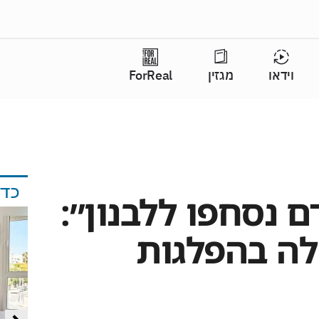
וידאו
מגזין
ForReal
כד
 נסחפו ללבנון״:
לה בהפלגות