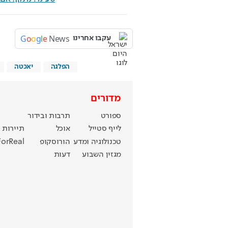
G
o
o
g
l
e
News
עקבו אחרינו
הפלגה
יאכטה
מדורים
ספורט
תרבות ובידור
לייף סטייל
אוכל
תיירות
טכנולוגיה ומדע
הורוסקופ
ForReal
מגזין השבוע
דעות