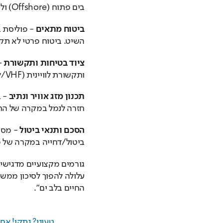
בים פתוח (Offshore) ולשיט בינלאומי.
ביטוח מתאים
השיט. ביטוח פרטי לא תק
ציוד בטיחות ותקשורת
ותקשורת לוויינית (VHF/לוויין), וערכת עזרה ראשונה.
תכנון מזג אוויר ונתיב
חזרה לנמל במקרה של הח
הסכם ותנאי ביטול
ביטול/דחייה במקרה של מז
החיים בלב ים”.
טעינו? נתקן! א