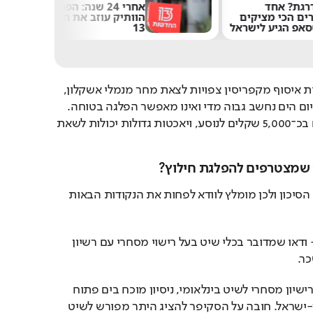
ת? אחד
אחרי 24 שנה: הפרשן
ם הכי מציקים
הוותיק עוזב את חדשות
פ הגיע לישראל
13
ת איסוף מ
קפריסין
 צפויות לצאת מחר מנמלי 
אשקלון
, 
, לאחר שהיום הים נחשב גבוה מדי ואינו מאפשר הפלגה בטוחה. 
מחירי ההפלגות מתחילים בכ־5,000 שקלים לנוסע, ויאכטות גדולות יכולות לשאת 
י שמצטרפים להפלגת חילוץ?
הביקוש העצום מעלה את הסיכון ולכן מומלץ לוודא לפחות את הנקודות הבאות 
 - ודאו שמדובר בכלי שיט בעל רישוי מסחרי עם רשיון 
ר.
 - רישיון מסחרי לשיט בינלאומי, ניסיון מוכח בים פתוח 
-
ישראל
. חובה על הסקיפר להציג היתר מפורש לשיט 