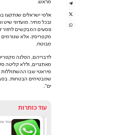
מראש.
מבוטח.
שמבטיחים הבטחות. בסבב 
ים”.
עוד כותרות
נטע בר
|
10:52
שחר שפירו
|