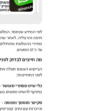
"הרגתי יהודים בעבר
משתדרג
ואעשה זאת שוב": דו"ח
הפיצ'רי
חדש חושף את
בוואטסא
האנטישמיות בבריטניה
לפי המידע שנמסר, הפלגו
חיפה
 ו
הרצליה
עד כ־12 נוסעים.
מה חייבים לבדוק לפנ
לפני התחייבות:
כלי שיט מסחרי מאושר
בתוקף להשיט נוסעים בשכ
סקיפר מוסמך ומנוסה
והיכרות עם נתיב קפריסין