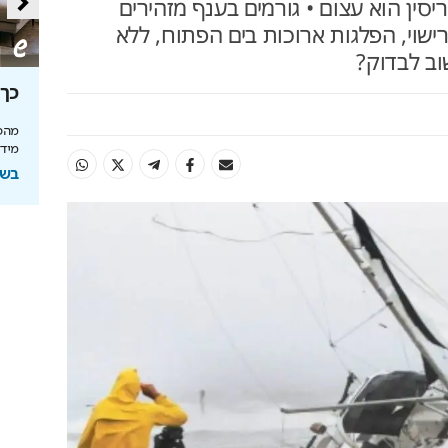
סין הוא עצום • גורמים בענף מזהירים
רישוי, הפלגות ארוכות בים הפתוח, ללא
וב לבדוק?
סה
מאחורי הקלעים של הטעם
כך 
הישראלי
מהפכ
מידע
לה בעולם
איך אסם הפכה את תקופת הצנע והמחסור הקשה
של שנות ה-40 למותג לאומי?
בשיתוף
ל
בשיתוף אסם