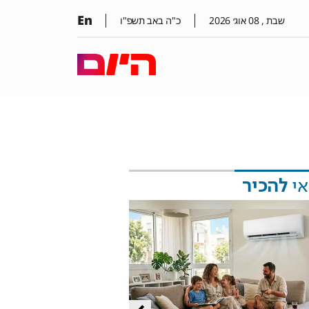
En
שבת ,
08
אוג׳
2026
כ"ה באב תשפ"ו
אי
להכיר