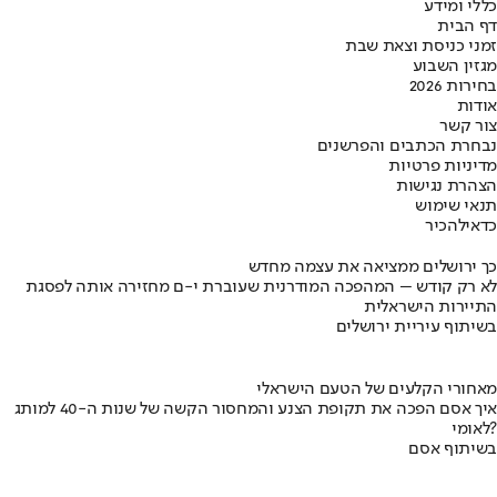
כללי ומידע
דף הבית
זמני כניסת וצאת שבת
מגזין השבוע
בחירות 2026
אודות
צור קשר
נבחרת הכתבים והפרשנים
מדיניות פרטיות
הצהרת נגישות
תנאי שימוש
כדאי
להכיר
כך ירושלים ממציאה את עצמה מחדש
לא רק קודש – המהפכה המודרנית שעוברת י-ם מחזירה אותה לפסגת
התיירות הישראלית
בשיתוף עיריית ירושלים
מאחורי הקלעים של הטעם הישראלי
איך אסם הפכה את תקופת הצנע והמחסור הקשה של שנות ה-40 למותג
לאומי?
בשיתוף אסם