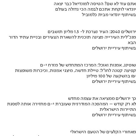
אתם עוד לא שם? הטיסה למונדיאל כבר יצאה
יונדאי לוקחת אתכם לבמה הכי גדולה בעולם
בשיתוף יונדאי מבית כלמוביל
ירושלים 2040: העיר נערכת ל- 1.5 מליון תושבים
מנכ"לית העירייה מציגה תוכנית להשארת הצעירים ובניית עתיד הדור
הבא
בשיתוף עיריית ירושלים
שופינג, אמנות ואוכל: המרכז המתחדש של מזרח י-ם
קפיצה קטנה לחו"ל: טיילת חדשה, מיצגי אמנות, וכיכרות משופצות
בהשקעה של 100 מיליון ₪
בשיתוף עיריית ירושלים
כך ירושלים ממציאה את עצמה מחדש
לא רק קודש – המהפכה המודרנית שעוברת י-ם מחזירה אותה לפסגת
התיירות הישראלית
בשיתוף עיריית ירושלים
מאחורי הקלעים של הטעם הישראלי