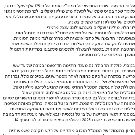
על פי ההצעה, שכרו החודשי של המנכ"ל יעמוד על כ־175 אלף שקל ברוטו,
כלומר שכר בסיס שנתי של למעלה מ־2 מיליון שקלים. לכך מתווסף מנגנון
מענק שנתי המבוסס על עמידה ביעדים עסקיים ופיננסיים, שיכול להגיע
לסכום של כמיליון וחצי שקלים בשנה.
לוי הלוי. מיליוני שקלים בשנה,צילום: ענבל מרמרי
מעבר לשכר ולבונוסים, אל על מציעה למנכ"ל הנכנס גם תגמול הוני
משמעותי: הקצאה של כתבי אופציה לא סחירים לצד מניות חסומות,
שנועדו לחזק את הזיקה בין הצלחת החברה לבין תגמולו האישי. שווי
ההטבה ההונית, בכפוף להבשלה ולתנאים שנקבעו במדיניות התגמול,
מוערך במיליוני שקלים נוספים.
בנוסף, כוללת החבילה גם מענק חתימה חד־פעמי בגובה של עד שש
משכורו, וכן זכויות נוספות המקובלות בחוזי ניהול בכירים, ובהן תנאי
פרישה במקרה של סיום כהונה לאחר מספר שנים. בסיכום כולל, ובהנחה
של מימוש מלא של רכיבי הבונוסים והתגמול ההוני, העלות השנתית
הכוללת של העסקת המנכ"ל החדש עשויה להגיע לכ־8.5 מיליון שקל.
מנכ"לית אל על היוצאת, דינה בן טל גננסיה,צילום: יהונתן שאול
בדיווח לבורסה נכלל גם סעיף נפרד הנוגע לאישור תנאים הקשורים לסיום
כהונתה של המנכ"לית היוצאת, דינה בן טל גננסיה, כחלק מאותה אסיפה
כללית שבה יתבקשו בעלי המניות לאשר את תנאי ההעסקה החדשים.
במסגרת תנאי הפרישה של בן טל גננסיה יובא לאישור מענק מיוחד בגובה
שישה חודשי שכר לשנת 2025 והשלמת פיצויי פיטורים לפי סעיף 14.
הדיון בתגמולו של המנכ"ל הנכנס מתקיים על רקע תקופה משמעותית