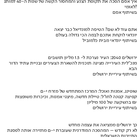
איך אסם הפכה את תקופת הצנע והמחסור הקשה של שנות ה-40 למותג
לאומי?
בשיתוף אסם
אתם עוד לא שם? הטיסה למונדיאל כבר יצאה
יונדאי לוקחת אתכם לבמה הכי גדולה בעולם
בשיתוף יונדאי מבית כלמוביל
ירושלים 2040: העיר נערכת ל- 1.5 מליון תושבים
מנכ"לית העירייה מציגה תוכנית להשארת הצעירים ובניית עתיד הדור
הבא
בשיתוף עיריית ירושלים
שופינג, אמנות ואוכל: המרכז המתחדש של מזרח י-ם
קפיצה קטנה לחו"ל: טיילת חדשה, מיצגי אמנות, וכיכרות משופצות
בהשקעה של 100 מיליון ₪
בשיתוף עיריית ירושלים
כך ירושלים ממציאה את עצמה מחדש
לא רק קודש – המהפכה המודרנית שעוברת י-ם מחזירה אותה לפסגת
התיירות הישראלית