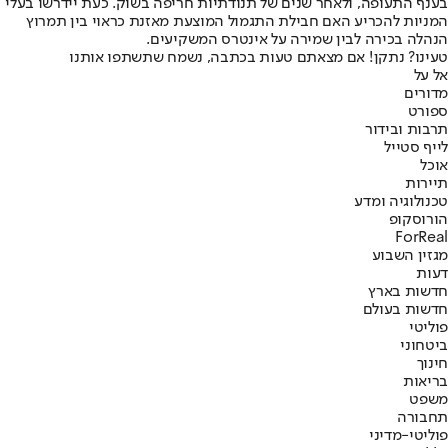
בענף התעופה, ולאחר שנים של תנודתיות חריפה בשוק. כעת יידרשו בעלי
המניות להכריע האם חבילת התגמול המוצעת מאזנת כראוי בין תמרוץ
הנהלה בכירה לבין שמירה על אינטרס המשקיעים.
טעינו? נתקן! אם מצאתם טעות בכתבה, נשמח שתשתפו אותנו
אל על
מדורים
ספורט
תרבות ובידור
לייף סטייל
אוכל
תיירות
טכנולוגיה ומדע
הורוסקופ
ForReal
מגזין השבוע
דעות
חדשות בארץ
חדשות בעולם
פוליטי
ביטחוני
חינוך
בריאות
משפט
תחבורה
פוליטי-מדיני