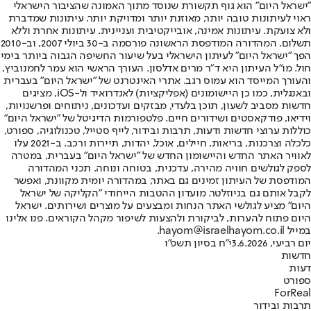
"ישראל היום" הוא גוף תקשורת שנוסד מתוך האמונה שהציבור הישראלי
ראוי לעיתונות טובה יותר, מאוזנת יותר ומדויקת יותר. עיתונות שמדברת
ולא צועקת. עיתונות אמינה, אובייקטיבית ועניינית. עיתונות אחרת וללא
תשלום. המהדורה המודפסת הראשונה פורסמה ב-30 ביולי 2007, וב-2010
הפך "ישראל היום" לעיתון הישראלי בעל שיעור החשיפה הגבוה ביותר בימי
חול. מו"ל העיתון היא ד"ר מרים אדלסון. העורך הראשי הוא עמר לחמנוביץ,
והעורך המייסד הוא עמוס רגב. אתרי האינטרנט של "ישראל היום" בעברית
ובאנגלית, כמו כן היישומונים (אפליקציות) לאנדרואיד ול-iOS, מציגים
חדשות מסביב לשעון, תוכן בלעדי, מבזקים ועדכונים, ניתוחים ופרשנויות,
וידיאו, פודקאסטים ושידורים חיים. פלטפורמות הדיגיטל של "ישראל היום"
כוללות ערוצי חדשות ודעות, תרבות ובידור, לייף סטייל, טכנולוגיה, ספורט,
כלכלה וצרכנות, בריאות, חיילים, אוכל, יהדות, תיירות ורכב. ב-2021 עלו
לאוויר האתר החדש והיישומון החדש של "ישראל היום" בעברית, במטרה
לספק לגולשים חוויה מהירה, עדכנית, בטוחה ונוחה. תכני המהדורה
המודפסת של העיתון זמינים גם באתר, במהדורה יומית מקוונת, ואפשר
לקבל אותם גם בניוזלטר. מועדון ההטבות הייחודי "הקליקה של ישראל
היום" מציע לגולשי האתר הנחות ומבצעים על מוצרים ושירותים. ישראל
היום פתוח להערות, לביקורת ולהצעות לשיפור מקהל הקוראים. פנו אלינו
במייל hayom@israelhayom.co.il.
יום רביעי, 3.6.2026
י"ח בסיון תשפ"ו
חדשות
דעות
ספורט
ForReal
תרבות ובידור