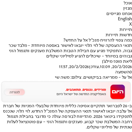
אוכל
מגזין
אנחנו מגייסים
English
X
תיירות
חדשות תיירות
כמה צפוי להרוויח מנכ"ל אל על החדש?
תנאי ההעסקה של לוי הלוי יובאו לאישור באספה מיוחדת • מלבד שכר
גבוה, התפקיד מגיע עם חבילת הטבות המשלבת מענקים ותגמול הוני
גבוהים במיוחד - שיכולים להגיע למיליוני שקלים
ליאת מופז מילצ'ן
20/2/2026, 10:09
,עודכן
20/2/2026, 11:57
0
השמעה
אל על - ממריאה בביקושים. צילום: משה שי
ב-26 לפברואר תתקיים אסיפה כללית מיוחדת של
בעלי המניות של חברת
אל על
בה יובאו לאישור תנאי ההעסקה של המנכ"ל החדש, לוי הלוי, שנכנס
לתפקידו בינואר 2026. מהדיווח לבורסה עולה כי מדובר בחבילת תגמול
רחבה המשלבת שכר קבוע, מענקים ותגמול הוני - עם פוטנציאל לעלות
שנתית של מיליוני שקלים.