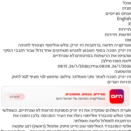
אוכל
מגזין
אנחנו מגייסים
English
X
תיירות
חדשות תיירות
צפו
אטרקציה חדשה ברחובות ניו יורק: גולש אולימפי הצטרף לחגיגה
ניו יורק הפכה בסוף השבוע למגרש משחקים אחד גדול עבור חובבי הסקי
שהציפו את הרשתות בסרטונים לא שגרתיים
ליאת מופז מילצ'ן
26/1/2026, 08:08
,עודכן
26/1/2026, 08:15
0
השמעה
ניו יורק הפכה לאתר סקי מאולתר. צילום: שימוש לפי סעיף 27א' לחוק
זכויות יוצרים
סערת השלגים שפקדה את ניו יורק מספקת מראות לא שגרתיים, כשגולשי
סקי וגולש סנובורד אולימפי ניצלו את העיר המכוסה בלבן והפכו את
הרחובות למסלול גלישה מאולתר.
אלוף הסנובורד האולימפי שון ווייט סיפק אתמול (ראשון) רגע שקשה