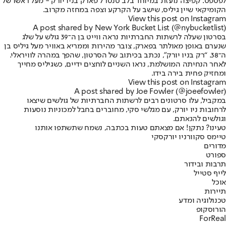
לפספס: קפיצה נועזת במיוחד בלב סנטרל פארק בניו יורק - מעל ראשו של
הקומיקאי שיין גיליס, שישב על הקרקע וצפה במחזה מקרוב.
View this post on Instagram
A post shared by New York Bucket List (@nybucketlist)
בסרטון שעלה לרשתות החברתיות נראה ווייט בן ה־39 גולש על שלג
שנערם באופן מאולתר בפארק, צובר מהירות וממריא באוויר מעל גיליס בן
ה־38. “רק בניו יורק”, נכתב בכיתוב של הסרטון, שהפך במהרה לוויראלי.
לאחר הנחיתה המושלמת, נראו השניים לוחצים ידיים, כשגיליס מחייך
ומחזיק פחית בירה בידו.
View this post on Instagram
A post shared by Joe Fowler (@joeefowler)
במקביל, עלו סרטונים רבים לרשתות החברתיות של גולשים שיצאו
לרחובות ניו יורק, עם מגלשי סקי, מחוברים בחבל למכוניות נוסעות
וגולשים להנאתם.
טעינו? נתקן! אם מצאתם טעות בכתבה, נשמח שתשתפו אותנו
טיימס סקוור
ניו יורק
סקי
מדורים
ספורט
תרבות ובידור
לייף סטייל
אוכל
תיירות
טכנולוגיה ומדע
הורוסקופ
ForReal