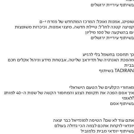
בשיתוף עיריית ירושלים
שופינג, אמנות ואוכל: המרכז המתחדש של מזרח י-ם
קפיצה קטנה לחו"ל: טיילת חדשה, מיצגי אמנות, וכיכרות משופצות
בהשקעה של 100 מיליון ₪
בשיתוף עיריית ירושלים
כך תחסכו בחשמל בלי להזיע
מהפכת האנרגיה של תדיראן: שליטה, אבטחת מידע וניהול אקלים חכם
בבית
בשיתוף TADIRAN
מאחורי הקלעים של הטעם הישראלי
איך אסם הפכה את תקופת הצנע והמחסור הקשה של שנות ה-40 למותג
לאומי?
בשיתוף אסם
אתם עוד לא שם? הטיסה למונדיאל כבר יצאה
יונדאי לוקחת אתכם לבמה הכי גדולה בעולם
בשיתוף יונדאי מבית כלמוביל