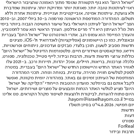
"ישראל היום" הוא גוף תקשורת שנוסד מתוך האמונה שהציבור הישראלי
ראוי לעיתונות טובה יותר, מאוזנת יותר ומדויקת יותר. עיתונות שמדברת
ולא צועקת. עיתונות אמינה, אובייקטיבית ועניינית. עיתונות אחרת וללא
תשלום. המהדורה המודפסת הראשונה פורסמה ב-30 ביולי 2007, וב-2010
הפך "ישראל היום" לעיתון הישראלי בעל שיעור החשיפה הגבוה ביותר בימי
חול. מו"ל העיתון היא ד"ר מרים אדלסון. העורך הראשי הוא עמר לחמנוביץ,
והעורך המייסד הוא עמוס רגב. אתרי האינטרנט של "ישראל היום" בעברית
ובאנגלית, כמו כן היישומונים (אפליקציות) לאנדרואיד ול-iOS, מציגים
חדשות מסביב לשעון, תוכן בלעדי, מבזקים ועדכונים, ניתוחים ופרשנויות,
וידיאו, פודקאסטים ושידורים חיים. פלטפורמות הדיגיטל של "ישראל היום"
כוללות ערוצי חדשות ודעות, תרבות ובידור, לייף סטייל, טכנולוגיה, ספורט,
כלכלה וצרכנות, בריאות, חיילים, אוכל, יהדות, תיירות ורכב. ב-2021 עלו
לאוויר האתר החדש והיישומון החדש של "ישראל היום" בעברית, במטרה
לספק לגולשים חוויה מהירה, עדכנית, בטוחה ונוחה. תכני המהדורה
המודפסת של העיתון זמינים גם באתר, במהדורה יומית מקוונת, ואפשר
לקבל אותם גם בניוזלטר. מועדון ההטבות הייחודי "הקליקה של ישראל
היום" מציע לגולשי האתר הנחות ומבצעים על מוצרים ושירותים. ישראל
היום פתוח להערות, לביקורת ולהצעות לשיפור מקהל הקוראים. פנו אלינו
במייל hayom@israelhayom.co.il.
יום חמישי, 4.6.2026
י"ט בסיון תשפ"ו
חדשות
דעות
ספורט
ForReal
תרבות ובידור