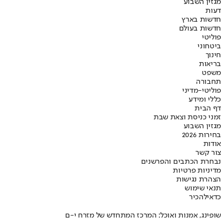
מגזין השבוע
דעות
חדשות בארץ
חדשות בעולם
פוליטי
ביטחוני
חינוך
בריאות
משפט
תחבורה
פוליטי-מדיני
כללי ומידע
דף הבית
זמני כניסת וצאת שבת
מגזין השבוע
בחירות 2026
אודות
צור קשר
נבחרת הכתבים והפרשנים
מדיניות פרטיות
הצהרת נגישות
תנאי שימוש
כדאי
להכיר
שופינג, אמנות ואוכל: המרכז המתחדש של מזרח י-ם