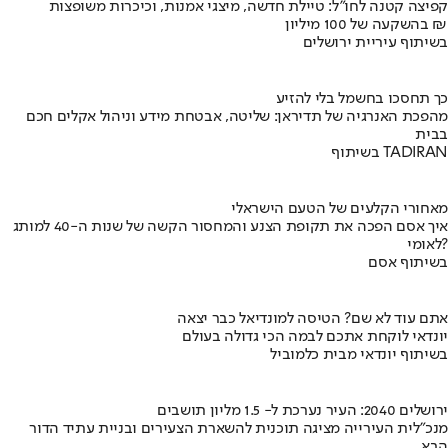
קפיצה קטנה לחו"ל: טיילת חדשה, מיצגי אמנות, וכיכרות משופצות
בהשקעה של 100 מיליון ₪
בשיתוף עיריית ירושלים
כך תחסכו בחשמל בלי להזיע
מהפכת האנרגיה של תדיראן: שליטה, אבטחת מידע וניהול אקלים חכם
בבית
בשיתוף TADIRAN
מאחורי הקלעים של הטעם הישראלי
איך אסם הפכה את תקופת הצנע והמחסור הקשה של שנות ה-40 למותג
לאומי?
בשיתוף אסם
אתם עוד לא שם? הטיסה למונדיאל כבר יצאה
יונדאי לוקחת אתכם לבמה הכי גדולה בעולם
בשיתוף יונדאי מבית כלמוביל
ירושלים 2040: העיר נערכת ל- 1.5 מליון תושבים
מנכ"לית העירייה מציגה תוכנית להשארת הצעירים ובניית עתיד הדור
הבא