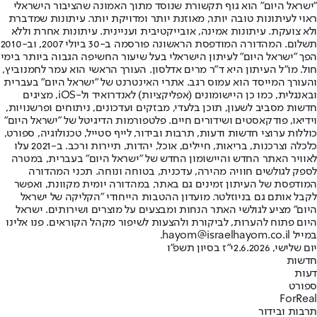
"ישראל היום" הוא גוף תקשורת שנוסד מתוך האמונה שהציבור הישראלי
ראוי לעיתונות טובה יותר, מאוזנת יותר ומדויקת יותר. עיתונות שמדברת
ולא צועקת. עיתונות אמינה, אובייקטיבית ועניינית. עיתונות אחרת וללא
תשלום. המהדורה המודפסת הראשונה פורסמה ב-30 ביולי 2007, וב-2010
הפך "ישראל היום" לעיתון הישראלי בעל שיעור החשיפה הגבוה ביותר בימי
חול. מו"ל העיתון היא ד"ר מרים אדלסון. העורך הראשי הוא עמר לחמנוביץ,
והעורך המייסד הוא עמוס רגב. אתרי האינטרנט של "ישראל היום" בעברית
ובאנגלית, כמו כן היישומונים (אפליקציות) לאנדרואיד ול-iOS, מציגים
חדשות מסביב לשעון, תוכן בלעדי, מבזקים ועדכונים, ניתוחים ופרשנויות,
וידיאו, פודקאסטים ושידורים חיים. פלטפורמות הדיגיטל של "ישראל היום"
כוללות ערוצי חדשות ודעות, תרבות ובידור, לייף סטייל, טכנולוגיה, ספורט,
כלכלה וצרכנות, בריאות, חיילים, אוכל, יהדות, תיירות ורכב. ב-2021 עלו
לאוויר האתר החדש והיישומון החדש של "ישראל היום" בעברית, במטרה
לספק לגולשים חוויה מהירה, עדכנית, בטוחה ונוחה. תכני המהדורה
המודפסת של העיתון זמינים גם באתר, במהדורה יומית מקוונת, ואפשר
לקבל אותם גם בניוזלטר. מועדון ההטבות הייחודי "הקליקה של ישראל
היום" מציע לגולשי האתר הנחות ומבצעים על מוצרים ושירותים. ישראל
היום פתוח להערות, לביקורת ולהצעות לשיפור מקהל הקוראים. פנו אלינו
במייל hayom@israelhayom.co.il.
יום שלישי, 2.6.2026
י"ז בסיון תשפ"ו
חדשות
דעות
ספורט
ForReal
תרבות ובידור