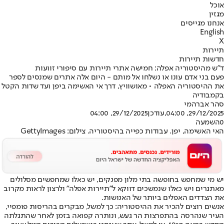
אוכל
מגזין
אנחנו מגייסים
English
X
תיירות
חדשות תיירות
ד"ש מהיסטוריה אפלה: חמישה אתרי תיירות עם סיפורי זוועות
פעם בני אדם עונו או נשלחו אל מותם - היום אלה אתרים שמנסים לספר
את ההיסטוריה האפלה • מאושוויץ, דרך אי האשימה ביפן ועד שדות הקטל
בקמבודיה
סהר אברהמי
29/12/2025, 04:00
,עודכן
29/12/2025, 04:00
0
השמעה
האי האשימה, יפן. עבודות כפייה בהיסטוריה. צילום: GettyImages
יש מי שמחפש בחופשה בתי מלון מפנקים, יש כאלו שמחפשים מסלולים
מאתגרים ויש כאלו שנמשכים דווקא ל"תיירות אפלה" ולרצון לראות מקרוב
את הצדדים האפלים ביותר של האנושות
.
אנשים רוצים להכיר את ההיסטוריה: כך למשל, מבקרים בהריסות פומפיי,
העיר שנהרסה בהתפרצות הר געש, ונותרה קפואה בזמן לאחר שהתגלתה