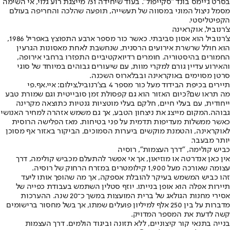
בסרט ג'יימס בונד "סקייפול". בעוד שיחידה 731 מייצגת רוע גלוי, אי השימה
מסמל ניצול המוני במסווה של תעשייה, תופעה שהלכה והחריפה בעולם
הקפיטליסטי
.
צ'רנוביל, אוקראינה
צ'רנוביל הוא אסון סביבתי. כאשר כור מספר ארבע התפוצץ באפריל 1986,
הוא חולל שרשרת אירועים הרסנית, שנחשבת לאחת מאסונות הגרעין
החמורים בהיסטוריה. חומרים רדיואקטיביים התפזרו ברחבי אירופה,
והאירוע עדיין גורם למקרי מוות, עם שיעורים גבוהים במיוחד של סוגי
סרטן מסוימים באוקראינה ובבלארוס השכנה
.
תיירים בכיפת הבידוד מעל כור מספר 4 בצ'רנוביל,צילום: איי.אף.פי
מה תראו שם?
כיום האזור הוא גם קפסולת זמן סובייטית וגם שמורת טבע
ייחודית, עם בעלי חיים, חלקם בעלי מוטציות גנטיות כתוצאה מקרינה
גבוהה
.
המקום מייצג את ניצחון הטבע, אך גם משמש אזהרה למחיר האנושי
כאשר ממשלות מעדיפות תדמית על פני בטיחות. מאז הפלישה הרוסית
לאוקראינה, והטמנת מוקשים ביערות הסמוכים, הביקור באזור אף מסוכן
יותר מבעבר
.
כביש קולימה, "דרך העצמות", רוסיה
אין כאן אנדרטה או מוזיאון, אך אי אפשר להתעלם מכביש קולימה, דרך
עצומה שאורכה מעל 1,900 קילומטרים במזרח הרחוק של רוסיה
.
זהו כביש המשמש בעיקר להובלת אספקה, אך מה שהופך אותו ליעד
תיירות אפלה הוא אופן בנייתו. יוזף סטלין השתמש בעבודת כפייה של
אסירי מחנות הגולאג של ברית המועצות במשך כ־20 שנה. ההערכות
מדברות על בין 250 אלף למיליון פועלים שמתו, אך בשל מחסור ברישומים
קשה לדעת את המספר המדויק
.
בנייה בתנאי קור קיצוניים, ללא תזונה וביגוד הולמים. דרך העצמות