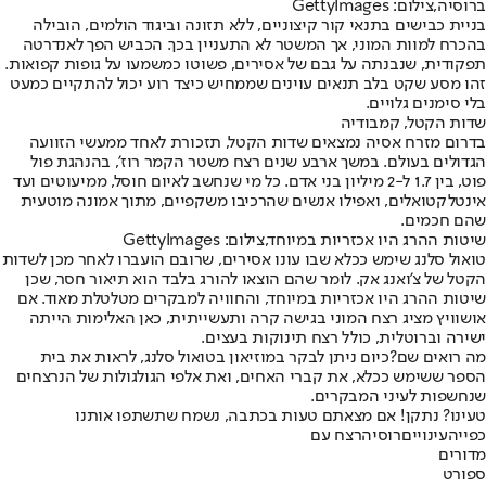
ברוסיה,צילום: GettyImages
בניית כבישים בתנאי קור קיצוניים, ללא תזונה וביגוד הולמים, הובילה
בהכרח למוות המוני, אך המשטר לא התעניין בכך. הכביש הפך לאנדרטה
תפקודית, שנבנתה על גבם של אסירים, פשוטו כמשמעו על גופות קפואות.
זהו מסע שקט בלב תנאים עוינים שממחיש כיצד רוע יכול להתקיים כמעט
בלי סימנים גלויים
.
שדות הקטל, קמבודיה
בדרום מזרח אסיה נמצאים שדות הקטל, תזכורת לאחד ממעשי הזוועה
הגדולים בעולם. במשך ארבע שנים רצח משטר הקמר רוז', בהנהגת פול
פוט, בין 1.7 ל-2 מיליון בני אדם. כל מי שנחשב לאיום חוסל, ממיעוטים ועד
אינטלקטואלים, ואפילו אנשים שהרכיבו משקפיים, מתוך אמונה מוטעית
שהם חכמים
.
שיטות ההרג היו אכזריות במיוחד,צילום: GettyImages
טואול סלנג שימש ככלא שבו עונו אסירים, שרובם הועברו לאחר מכן לשדות
הקטל של צ'ואנג אק. לומר שהם הוצאו להורג בלבד הוא תיאור חסר, שכן
שיטות ההרג היו אכזריות במיוחד, והחוויה למבקרים מטלטלת מאוד. אם
אושוויץ מציג רצח המוני בגישה קרה ותעשייתית, כאן האלימות הייתה
ישירה וברוטלית, כולל רצח תינוקות בעצים
.
מה רואים שם?
כיום ניתן לבקר במוזיאון בטואול סלנג, לראות את בית
הספר ששימש ככלא, את קברי האחים, ואת אלפי הגולגולות של הנרצחים
שנחשפות לעיני המבקרים
.
טעינו? נתקן! אם מצאתם טעות בכתבה, נשמח שתשתפו אותנו
כפייה
עינויים
רוסיה
רצח עם
מדורים
ספורט