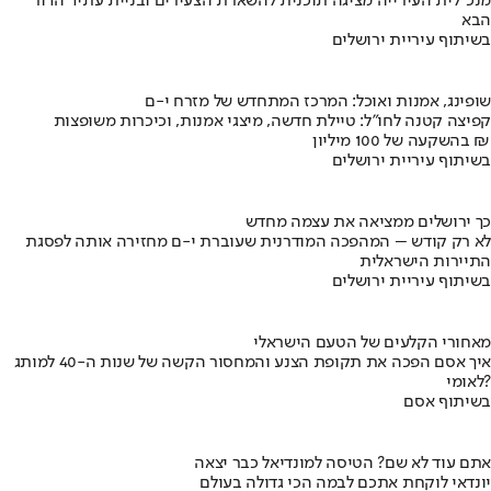
מנכ"לית העירייה מציגה תוכנית להשארת הצעירים ובניית עתיד הדור
הבא
בשיתוף עיריית ירושלים
שופינג, אמנות ואוכל: המרכז המתחדש של מזרח י-ם
קפיצה קטנה לחו"ל: טיילת חדשה, מיצגי אמנות, וכיכרות משופצות
בהשקעה של 100 מיליון ₪
בשיתוף עיריית ירושלים
כך ירושלים ממציאה את עצמה מחדש
לא רק קודש – המהפכה המודרנית שעוברת י-ם מחזירה אותה לפסגת
התיירות הישראלית
בשיתוף עיריית ירושלים
מאחורי הקלעים של הטעם הישראלי
איך אסם הפכה את תקופת הצנע והמחסור הקשה של שנות ה-40 למותג
לאומי?
בשיתוף אסם
אתם עוד לא שם? הטיסה למונדיאל כבר יצאה
יונדאי לוקחת אתכם לבמה הכי גדולה בעולם