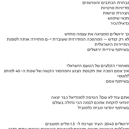
נבחרת הכתבים והפרשנים
מדיניות פרטיות
הצהרת נגישות
תנאי שימוש
כדאי
להכיר
כך ירושלים ממציאה את עצמה מחדש
לא רק קודש – המהפכה המודרנית שעוברת י-ם מחזירה אותה לפסגת
התיירות הישראלית
בשיתוף עיריית ירושלים
מאחורי הקלעים של הטעם הישראלי
איך אסם הפכה את תקופת הצנע והמחסור הקשה של שנות ה-40 למותג
לאומי?
בשיתוף אסם
אתם עוד לא שם? הטיסה למונדיאל כבר יצאה
יונדאי לוקחת אתכם לבמה הכי גדולה בעולם
בשיתוף יונדאי מבית כלמוביל
ירושלים 2040: העיר נערכת ל- 1.5 מליון תושבים