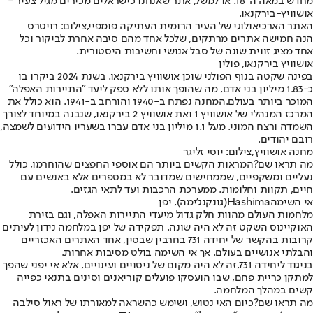
מחדש במאה ה־18
. או למשל, אתר שאנחנו כישראלים מכירים מגיל צעיר -
אושוויץ-בירקנאו.
האתר הארכיאולוגי של העיר הרומית העתיקה פומפיי,צילום: רויטרס
הנה חמישה אתרים מרתקים, שלכל אחד מהם סיבה אחרת לביקור וכל
אחד מציג זווית שונה של סבל אנושי וחשיבות היסטורית.
אושוויץ בירקנאו, פולין
בפינה שקטה בנוף הפולני שוכן אושוויץ בירקנאו. בשנת 2024 ביקרו בו
כ-1.83 מיליון בני אדם, מה שהופך אותו ללא ספק ליעד "התיירות האפלה"
המוכר ביותר בעולם
.
המחנה נפתח ב-1940 והורחב ב-1941. הוא כולל את
המרכז המנהלי של אושוויץ 1 ואת אושוויץ 2 בירקנאו, שנבנה במיוחד לצורך
השמדה ורצח המוני. מעל 1.1 מיליון בני אדם עברו בשעריו הידועים לשמצה,
רובם יהודים
.
מחנה אושוויץ,צילום: יוסי זליגר
מה תראו שם?
המראות הקשים ביותר הם אוספי החפצים שהוחרמו, כולל
נעליים ומשקפיים, שממחישים שמדובר לא במספרים אלא באנשים עם
חיים, תקוות וחלומות. ממערכת הרכבות ועד לתאי הגזים.
אי השימה
Hashima
(גונקנג'ימה), יפן
מלחמות העולם מהוות חלק גדול מיעדי התיירות האפלה, וגם בזירת
האוקיינוס השקט זה לא היה שונה. תפקידה של יפן במלחמה נידון לעיתים
קרובות בהקשר של יחידה 731 בחרבין שבסין, אחד האתרים האכזריים
והבלתי אנושיים בעולם. אך אי השימה בולט מסיבות אחרות
.
בניגוד ליחידה 731,
זה לא היה מקום של ניסויים ועינויים, אלא אי יפני שהפך
למתקן כריית פחם, שבו הועסקו פועלים קוריאנים וסינים בתנאי כפייה
קשים במהלך המלחמה
.
מה תראו שם?
כיום האי נטוש, ושימש כהשראה למאורתו של ראול סילבה