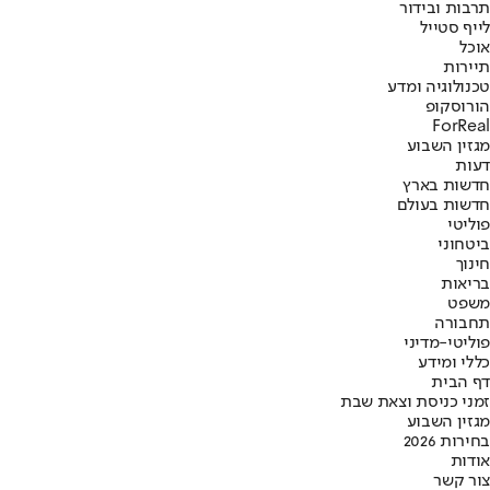
תרבות ובידור
לייף סטייל
אוכל
תיירות
טכנולוגיה ומדע
הורוסקופ
ForReal
מגזין השבוע
דעות
חדשות בארץ
חדשות בעולם
פוליטי
ביטחוני
חינוך
בריאות
משפט
תחבורה
פוליטי-מדיני
כללי ומידע
דף הבית
זמני כניסת וצאת שבת
מגזין השבוע
בחירות 2026
אודות
צור קשר