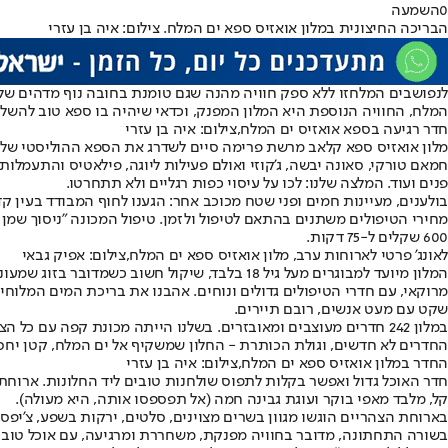
0
השמעה
הבריכה החיצונית במלון אואזיס ספא ים המלח. צילום: איה בן עזרי
לנפוש
בים המלח
זו ללא ספק חוויה מהנה שגם טומנת בחובה נוף מדהים של י
המלח, החוויה הנוספת היא המלון המפנק, וכדאי שיהיה בו ספא טוב להשל
חדר רגיעה בספא אואזיס ים המלח,צילום: איה בן עזרי
מלון אואזיס ספא קלאב מרשת פרימה סיים לשדרג את הספא ההוליסטי שלו 
חמאם טורקי, סאונה יבשה, ג’קוזי ואולם פעילות ליוגה, פילאטיס והתעמלות.
פנים ועוד. המלצה שלנו: לכו על עיסוי כפות רגליים ולא תתחרטו.
בולענים, מעיינות חמים ופני שטח מכוכב אחר: הגענו לחוף המבודד בעין ק
600 שקלים ל-75 דקות.
לאונג' פרטי לארוחות ערב, מלון אואזיס ספא ים המלח,צילום: אפיק גבאי
המלון מיועד למבוגרים מעל גיל 18 בלבד, שיקול 
מרוקאי, עם חדרי הטיפולים גדולים ונוחים. אהבנו את בריכת המים המלוחי
שקט עם מעט אנשים, רובם תיירים.
במלון 242 חדרים מעוצבים ומאובזרים. בשלנו הייתה מכונת קפה עם 
החדרים לא חדשים, וגולת הכותרת - החלון שמשקיף אל ים המלח, קטן יחסי
החדר במלון אואזיס ספא ים המלח,צילום: איה בן עזרי
חדר האוכל גדול ואפשר בקלות לתפוס שולחנות טובים ליד החלונות. ארוחת 
קל, מלבד מאפי בוקר ועוגת גבינה חמה (אל תפספסו אותה, היא מעולה).
בארוחת הצהריים הוגשו מגוון בשרים מצוינים, סלטים, ירקות בשפע, צ'יפס,
בשורה התחתונה, מדובר בחוויה מפנקת, משחררת ומרגיעה, עם אוכל טוב ו