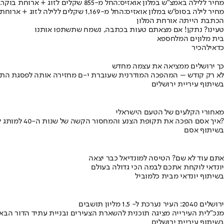
מחיר ללילה באמצ"ש במלון אואזיס:
החל מ-855 שקלים לזוג + ארוחת בוקר.
מחיר לילה בסופ"ש במלון אואזיס:
החל מ-1,169 שקלים ללילה לזוג + ארוחת בוקר.
הכתבת הייתה אורחת המלון
טעינו? נתקן! אם מצאתם טעות בכתבה, נשמח שתשתפו אותנו
בית מלון
ים המלח
ספא
כדאי
להכיר
כך ירושלים ממציאה את עצמה מחדש
לא רק קודש – המהפכה המודרנית שעוברת י-ם מחזירה אותה לפסגת התי
בשיתוף עיריית ירושלים
מאחורי הקלעים של הטעם הישראלי
איך אסם הפכה את תקופת הצנע והמחסור הקשה של שנות ה-40 למותג לאומי?
בשיתוף אסם
אתם עוד לא שם? הטיסה למונדיאל כבר יצאה
יונדאי לוקחת אתכם לבמה הכי גדולה בעולם
בשיתוף יונדאי מבית כלמוביל
ירושלים 2040: העיר נערכת ל- 1.5 מליון תושבים
מנכ"לית העירייה מציגה תוכנית להשארת הצעירים ובניית עתיד הדור הבא
בשיתוף עיריית ירושלים