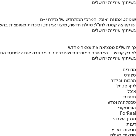
בשיתוף עיריית ירושלים
שופינג, אמנות ואוכל: המרכז המתחדש של מזרח י-ם
קפיצה קטנה לחו"ל: טיילת חדשה, מיצגי אמנות, וכיכרות משופצות בהשקעה של 100 מיליון ₪
בשיתוף עיריית ירושלים
כך ירושלים ממציאה את עצמה מחדש
לא רק קודש – המהפכה המודרנית שעוברת י-ם מחזירה אותה לפסגת התי
בשיתוף עיריית ירושלים
מדורים
ספורט
תרבות ובידור
לייף סטייל
אוכל
תיירות
טכנולוגיה ומדע
הורוסקופ
ForReal
מגזין השבוע
דעות
חדשות בארץ
חדשות בעולם