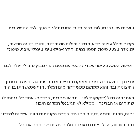
וענים שיש בו סגולות בריאותיות הטובות לעור הגוף. לצד הנופש בים
 וכולל עיצוב חדש, חדרי טיפולים משודרגים, אזורי רגיעה חדשים,
מלח טבעי, טיפול ווטסו במים, הידרו-פילאטיס, טיפולי עיסוי, טיפולי
שתנים בהתאם לטיפול ולזמן. טיפול המכונה "ניסוך שמן על העין השלישית ועיסוי קרקפת ופנים" יעלה לכם 290 שקלים ל-30 דקות, וטיפול המשלב עיסוי שבדי קלאסי עם מסכת גוף מבוץ מינרלי יעלה לכם
ורחים שיודעים לנגן בו, ולא רחוק ממנו ממוקם הספא המרווח, יפהפה ומעוצב בסגנון
ה חיצונית ובר, והוא ממוקם ממש דקה מים המלח, חוף שכששהינו בו היה
חדר האמבטיה גדול (לזקוקות לפן - תביאו מהבית, בחדר יש אחד חלש יחסית).
ת הים או הבריכה - ממילא לא הגיע אל המקום הנכון.
ם, תפוחי אדמה, דגני בוקר ועוד. בגזרת הקינוחים היינו שמחים לשדרוג
קינוחי הפרווה, אבל ראינו גם עמדת חלבה ענקית שחיממה את הלב.