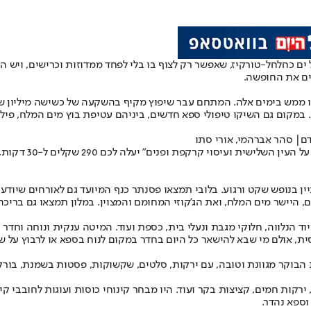
ם כחלחל-טורקיז, שאפשר רק לצוף בו בלי לפחד ממדוזות וכרישים, ויש הט
ים את החופשה.
ממש בימים אלה. המתחם עבר שיפוץ מקיף בהשקעה של כשישה מיליון שקלים
 במקום גם השיקו טיפולי ספא חדשים, ביניהם עטיפת בוץ מים המלח, פילינג 
דם| סהר אברהמי, אורי סתו
מחירי הטיפולים מ
חשוב כשמדובר בזוג שמעוניין בנופש שקט ורגוע. בלובי תמצאו פסנתר כנף המיועד גם לא
ם, היישר מים המלח, ואת הג'קוזי המחומם והמצוין. במלון תמצאו גם בריכ
כל הציוד הנלווה, חלוקי מגבת ונעלי בית, כספת ועוד. המיטה ענקית ונוחה ו
ת, אולם מי שבא להישאר כל היום בחדר במקום לנוח בספא או לרבוץ על שפ
הבוקר מגוונת וטובה, עם ירקות, סלטים, שקשוקות, פסטות בשמנת, בורקסי
 ירקות חמים, קציצות בקר ועוד. היו מבחר קינוחי כוסות ועוגות לחובבי 
ספא נהדר.