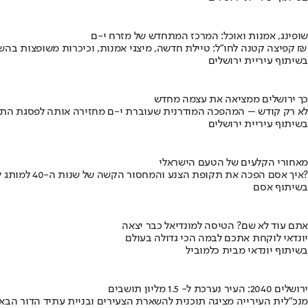
שופינג, אמנות ואוכל: המרכז המתחדש של מזרח י-ם
קפיצה קטנה לחו"ל: טיילת חדשה, מיצגי אמנות, וכיכרות משופצות בהשקעה של 100 מיליון ₪
בשיתוף עיריית ירושלים
כך ירושלים ממציאה את עצמה מחדש
לא רק קודש – המהפכה המודרנית שעוברת י-ם מחזירה אותה לפסגת התי
בשיתוף עיריית ירושלים
מאחורי הקלעים של הטעם הישראלי
איך אסם הפכה את תקופת הצנע והמחסור הקשה של שנות ה-40 למותג לאומי?
בשיתוף אסם
אתם עוד לא שם? הטיסה למונדיאל כבר יצאה
יונדאי לוקחת אתכם לבמה הכי גדולה בעולם
בשיתוף יונדאי מבית כלמוביל
ירושלים 2040: העיר נערכת ל- 1.5 מליון תושבים
מנכ"לית העירייה מציגה תוכנית להשארת הצעירים ובניית עתיד הדור הבא