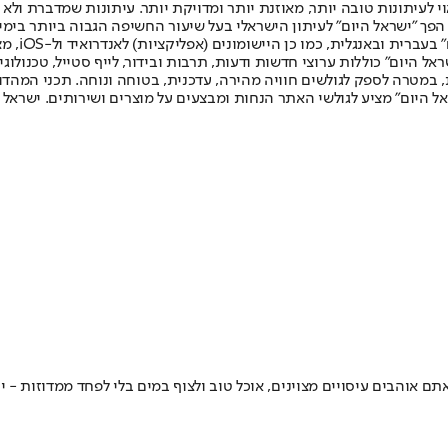
לעיתונות טובה יותר, מאוזנת יותר ומדויקת יותר. עיתונות שמדברת ולא צ
שלום. המהדורה המודפסת הראשונה פורסמה ב-30 ביולי 2007, וב-2010 הפך "ישראל היום" לעיתון הישראלי בעל שי
לחמנוביץ,
ל היום" כוללות ערוצי חדשות ודעות, תרבות ובידור, לייף סטייל, טכנולוגיה
ברית, במטרה לספק לגולשים חוויה מהירה, עדכנית, בטוחה ונוחה. תכני המה
ל היום" מציע לגולשי האתר הנחות ומבצעים על מוצרים ושירותים. ישראל 
אוהבים עיסויים מצוינים, אוכל טוב ולצוף במים בלי לפחד ממדוזות - יי