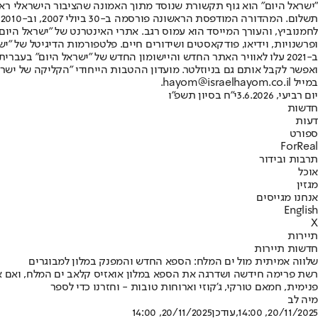
"ישראל היום" הוא גוף תקשורת שנוסד מתוך האמונה שהציבור הישראלי ראוי 
ת
ופרשנויות, וידיאו, פודקאסטים ושידורים חיים. פלטפורמות הדיגיטל של "ישרא
ב-2021 עלו לאוויר האתר החדש והיישומון החדש של "ישראל היום" בע
ואפשר לקבל אותם גם בניוזלטר. מועדון ההטבות הייחודי "הקליקה של ישרא
במייל hayom@israelhayom.co.il.
יום רביעי, 3.6.2026
י"ח בסיון תשפ"ו
חדשות
דעות
ספורט
ForReal
תרבות ובידור
אוכל
מגזין
אנחנו מגייסים
English
X
תיירות
חדשות תיירות
שלווה אמיתית מול ים המלח: הספא החדש והמפנק במלון למבוגרים
רשת פרימה חידשה ושדרגה את הספא במלון אואזיס קלאב ים המלח, ואם אתם 
פנימית, חמאם טורקי, ג'קוזי וארוחות טובות - וחזרנו כדי לספר
מיה לב
20/11/2025, 14:00
,עודכן
20/11/2025, 14:00