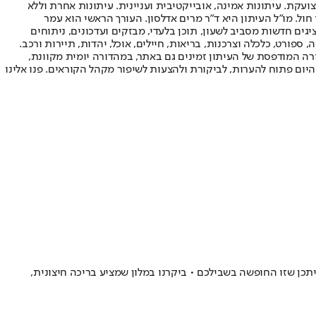
ועקת. עיתונות אמינה, אובייקטיבית ועניינית. עיתונות אחרת וללא
עור החשיפה הגבוה ביותר בימי חול. מו"ל העיתון היא ד"ר מרים אדלסון. העורך הראשי הוא עמר
 והעורך המייסד הוא עמוס רגב. אתרי האינטרנט של "ישראל היום" בעברית ובאנגלית, כמו כן היישומונים (אפליקציות) לאנדרואיד ול-iOS, מציגים חדשות מסביב לשעון, תוכן בלעדי, מבזקים ועדכונים, ניתוחים
, ספורט, כלכלה וצרכנות, בריאות, חיילים, אוכל, יהדות, תיירות ורכב.
דורה המודפסת של העיתון זמינים גם באתר, במהדורה יומית מקוונת,
היום פתוח להערות, לביקורת ולהצעות לשיפור מקהל הקוראים. פנו אלינו
תכן שזו החופשה בשבילכם • ביקרנו במלון שמציע בריכה חיצונית,