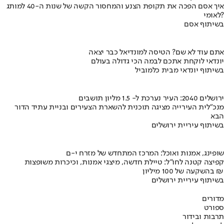
איך אסם הפכה את תקופת הצנע והמחסור הקשה של שנות ה-40 למותג
לאומי?
בשיתוף אסם
אתם עוד לא שם? הטיסה למונדיאל כבר יצאה
יונדאי לוקחת אתכם לבמה הכי גדולה בעולם
בשיתוף יונדאי מבית כלמוביל
ירושלים 2040: העיר נערכת ל- 1.5 מליון תושבים
מנכ"לית העירייה מציגה תוכנית להשארת הצעירים ובניית עתיד הדור
הבא
בשיתוף עיריית ירושלים
שופינג, אמנות ואוכל: המרכז המתחדש של מזרח י-ם
קפיצה קטנה לחו"ל: טיילת חדשה, מיצגי אמנות, וכיכרות משופצות
בהשקעה של 100 מיליון ₪
בשיתוף עיריית ירושלים
מדורים
ספורט
תרבות ובידור