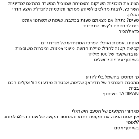
הציג את תוכניות השיקום והצמיחה שמוביל המשרד בהתאם למדיניות
השר כץ, לרבות מהלכים לשיווק ממוקד ותוכניות להגדלת היצע חדרי
המלון.
טעינו? נתקן! אם מצאתם טעות בכתבה, נשמח שתשתפו אותנו
בית לחם
חיים כ''ץ
שר התיירות
כדאי
להכיר
שופינג, אמנות ואוכל: המרכז המתחדש של מזרח י-ם
קפיצה קטנה לחו"ל: טיילת חדשה, מיצגי אמנות, וכיכרות משופצות
בהשקעה של 100 מיליון ₪
בשיתוף עיריית ירושלים
כך תחסכו בחשמל בלי להזיע
מהפכת האנרגיה של תדיראן: שליטה, אבטחת מידע וניהול אקלים חכם
בבית
בשיתוף TADIRAN
מאחורי הקלעים של הטעם הישראלי
איך אסם הפכה את תקופת הצנע והמחסור הקשה של שנות ה-40 למותג
לאומי?
בשיתוף אסם