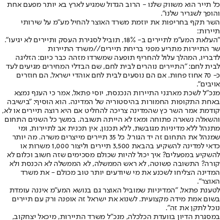
כל תייר הוא משווק שלנו - הרוב הגדול שמגיע לארץ בא יותר מפעם אחת
והופך לשגריר שלנו".
השר תקף בחריפות את יוזמת משרד האוצר להחיל מע"מ על שירותי
תיירות:
"העלאת המע"מ לתיירים ב- 18%, תוביל לסגירת העסק ותיירים לא יגיעו".
שר התיירות מתריע מפני בריחת תיירים//משרד התיירות
לדבריו, המהלך עלול להחריף תופעה שמשרדו מזהה כבר כיום: הזליגה
לבית לחם: "התיירים נוהרים לבית לחם, שם הבדלי המחירים מגיעים לעד
כ- 70 אחוז פחות. אם הם נוסעים לבית לחם אוהדי ישראל, הם חוזרים
אויבים".
מנכ"ל לשכת מארגני התיירות הנכנסת, יוסי פתאל, אמר כי הענף נמצא
באחת התקופות החמורות בהיסטוריה של המדינה. הוא הוסיף: "בישיבה
קודמת אמר השר כץ שהמדינה צריכה להחליט אם היא רוצה תיירים או לא,
והשאלה נשארה פתוחה ומאז לא הייתה תשובה. במשך כל השנים התחום
מתנהל ללא מדיניות מגובשת, ללא תכנון, אין תכנית אב לתיירות, ומי
שמנהל את התחום זה יד הגורל. כל 35 תיירים מייצרים משרה. מה יותר
כדאי למדינה להשקיע בהבאת 3,500 תיירים וליצור 1,000 משרות או
להשקיע במפעלים? איך יכול להיות שכולם מסכימים שזה חשוב וכלום לא
קורה? התשובה פשוטה, לא ראש הממשלה, לא הממשלה לא הכנסת ולא
המדינה הצליחו לשכנע את מי שיודעים יותר טוב מכולם - את משרד
האוצר".
לטענת פתאל, "המדיניות שמוביל האוצר גם בנושא המע"מ איננה עומדת
בשום אמת מידה מקצועית. לשנוא את ישראל זה אופנה ורק עם תיירים
נוכל לתקן את זה".
במסגרת הדיון בוועדת הכלכלה, מנכ"ל משרד התיירות, מיכאל יצחקוב,