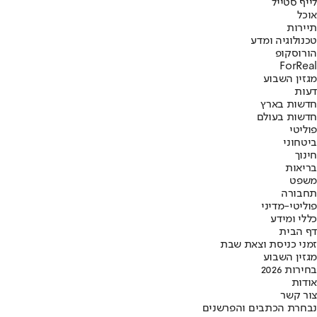
לייף סטייל
אוכל
תיירות
טכנולוגיה ומדע
הורוסקופ
ForReal
מגזין השבוע
דעות
חדשות בארץ
חדשות בעולם
פוליטי
ביטחוני
חינוך
בריאות
משפט
תחבורה
פוליטי-מדיני
כללי ומידע
דף הבית
זמני כניסת וצאת שבת
מגזין השבוע
בחירות 2026
אודות
צור קשר
נבחרת הכתבים והפרשנים