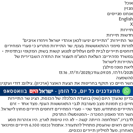
אוכל
מגזין
אנחנו מגייסים
English
X
תיירות
חדשות תיירות
שר התיירות: "התיירים יגיעו לכאן אוהדי ישראל ויחזרו אויבים"
למרות סימני ההתאוששות בענף, שר התיירות מתריע כי פערי המחירים
דוחפים תיירים לבית לחם ועלולים לפגוע קשות בשוק המקומי ובתדמית •
במשרד מזהירים: העלאת המע"מ תעצור את החזרה השברירית של
התיירות לישראל
ליאת מופז מילצ'ן
17/11/2025, 09:05
,עודכן
17/11/2025, 13:16
0
השמעה
השר חיים כץ תוקף בחריפות את הצעת האוצר (ארכיון). צילום: דודי ועקנין
בדיון שנערך היום (שני) בוועדת הכלכלה של הכנסת, הציג שר התיירות
חיים כץ תמונת מצב מעורבת לגבי התאוששות הענף. מצד אחד - זרם
התיירים מתחדש, מצד שני - פערי המחירים דוחפים תיירים מחוץ לישראל.
השר חזר מאסון המכרה -
המטוס
שלו התרסק
לדבריו, "המלחמה הייתה קשה - לא היו טיסות לארץ, היו אזהרות מסע
והיום רואים שהעסק מתחיל להתעורר. אתמול נכנסו 6,100 תיירים ומינואר
האחרון, מעל למיליון תיירים נכנסים.