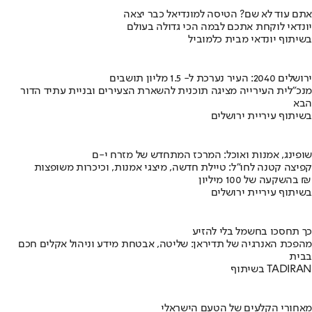
אתם עוד לא שם? הטיסה למונדיאל כבר יצאה
יונדאי לוקחת אתכם לבמה הכי גדולה בעולם
בשיתוף יונדאי מבית כלמוביל
ירושלים 2040: העיר נערכת ל- 1.5 מליון תושבים
מנכ"לית העירייה מציגה תוכנית להשארת הצעירים ובניית עתיד הדור
הבא
בשיתוף עיריית ירושלים
שופינג, אמנות ואוכל: המרכז המתחדש של מזרח י-ם
קפיצה קטנה לחו"ל: טיילת חדשה, מיצגי אמנות, וכיכרות משופצות
בהשקעה של 100 מיליון ₪
בשיתוף עיריית ירושלים
כך תחסכו בחשמל בלי להזיע
מהפכת האנרגיה של תדיראן: שליטה, אבטחת מידע וניהול אקלים חכם
בבית
בשיתוף TADIRAN
מאחורי הקלעים של הטעם הישראלי