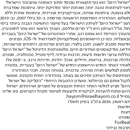
"ישראל היום" הוא גוף תקשורת שנוסד מתוך האמונה שהציבור הישראלי
ראוי לעיתונות טובה יותר, מאוזנת יותר ומדויקת יותר. עיתונות שמדברת
ולא צועקת. עיתונות אמינה, אובייקטיבית ועניינית. עיתונות אחרת וללא
תשלום. המהדורה המודפסת הראשונה פורסמה ב-30 ביולי 2007, וב-2010
הפך "ישראל היום" לעיתון הישראלי בעל שיעור החשיפה הגבוה ביותר בימי
חול. מו"ל העיתון היא ד"ר מרים אדלסון. העורך הראשי הוא עמר לחמנוביץ,
והעורך המייסד הוא עמוס רגב. אתרי האינטרנט של "ישראל היום" בעברית
ובאנגלית, כמו כן היישומונים (אפליקציות) לאנדרואיד ול-iOS, מציגים
חדשות מסביב לשעון, תוכן בלעדי, מבזקים ועדכונים, ניתוחים ופרשנויות,
וידיאו, פודקאסטים ושידורים חיים. פלטפורמות הדיגיטל של "ישראל היום"
כוללות ערוצי חדשות ודעות, תרבות ובידור, לייף סטייל, טכנולוגיה, ספורט,
כלכלה וצרכנות, בריאות, חיילים, אוכל, יהדות, תיירות ורכב. ב-2021 עלו
לאוויר האתר החדש והיישומון החדש של "ישראל היום" בעברית, במטרה
לספק לגולשים חוויה מהירה, עדכנית, בטוחה ונוחה. תכני המהדורה
המודפסת של העיתון זמינים גם באתר, במהדורה יומית מקוונת, ואפשר
לקבל אותם גם בניוזלטר. מועדון ההטבות הייחודי "הקליקה של ישראל
היום" מציע לגולשי האתר הנחות ומבצעים על מוצרים ושירותים. ישראל
היום פתוח להערות, לביקורת ולהצעות לשיפור מקהל הקוראים. פנו אלינו
במייל hayom@israelhayom.co.il.
יום ראשון, 7.6.2026
כ"ב בסיון תשפ"ו
חדשות
דעות
ספורט
ForReal
תרבות ובידור