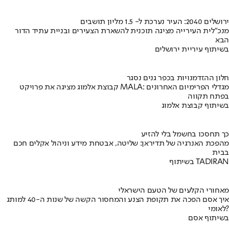
ירושלים 2040: העיר נערכת ל- 1.5 מליון תושבים
מנכ"לית העירייה מציגה תוכנית להשארת הצעירים ובניית עתיד הדור
הבא
בשיתוף עיריית ירושלים
חלון ההזדמנויות בכפר גנים נסגר
קבוצת אלמוג מציגה את פרויקט MALA: מגדלי הפרימיום האחרונים
בפתח תקווה
בשיתוף קבוצת אלמוג
כך תחסכו בחשמל בלי להזיע
מהפכת האנרגיה של תדיראן: שליטה, אבטחת מידע וניהול אקלים חכם
בבית
בשיתוף TADIRAN
מאחורי הקלעים של הטעם הישראלי
איך אסם הפכה את תקופת הצנע והמחסור הקשה של שנות ה-40 למותג
לאומי?
בשיתוף אסם