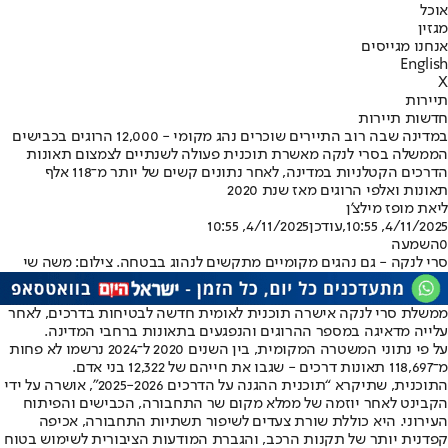
אוכל
מגזין
אנחנו מגייסים
English
X
תיירות
חדשות תיירות
במדינה שבה רוב התיירים שוכרים נהג מקומי - 12,000 הרוגים בכבישים
הממשלה בסרי לנקה מאשרת תוכנית פעולה לשנתיים לצמצום תאונות
הדרכים הקטלניות במדינה, לאחר נתונים קשים של יותר מ־118 אלף
תאונות ואלפי הרוגים מאז שנת 2020
ליאת מופז מילצ'ן
4/11/2025, 10:55
,עודכן
4/11/2025, 10:55
0
השמעה
סרי לנקה - גם נהגים מקומיים מתקשים לנהוג בבטחה. צילום: משה שי
ממשלת סרי לנקה אישרה תוכנית לאומית חדשה לבטיחות בדרכים, לאחר
עלייה מדאיגה במספר ההרוגים והנפגעים בתאונות ברחבי המדינה.
על פי נתוני המשטרה המקומית, בין השנים 2020 ל־2024 נרשמו לא פחות
מ־118,697 תאונות דרכים - שגבו את חייהם של 12,322 בני אדם.
התוכנית, שתיקרא “תוכנית ההגנה על הדרכים 2025-2026”, אושרה על ידי
הקבינט לאחר יוזמה של ממלא מקום שר התחבורה, הכבישים והפיתוח
העירוני. היא כוללת שורת צעדים לשיפור תשתיות התחבורה, אכיפה
קפדנית יותר של תקנות הרכב, והגברת המודעות הציבורית לשימוש בטוח