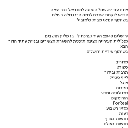
אתם עוד לא שם? הטיסה למונדיאל כבר יצאה
יונדאי לוקחת אתכם לבמה הכי גדולה בעולם
בשיתוף יונדאי מבית כלמוביל
ירושלים 2040: העיר נערכת ל- 1.5 מליון תושבים
מנכ"לית העירייה מציגה תוכנית להשארת הצעירים ובניית עתיד הדור
הבא
בשיתוף עיריית ירושלים
מדורים
ספורט
תרבות ובידור
לייף סטייל
אוכל
תיירות
טכנולוגיה ומדע
הורוסקופ
ForReal
מגזין השבוע
דעות
חדשות בארץ
חדשות בעולם