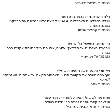
בשיתוף עיריית ירושלים
חלון ההזדמנויות בכפר גנים נסגר
קבוצת אלמוג מציגה את פרויקט MALA: מגדלי הפרימיום האחרונים
בפתח תקווה
בשיתוף קבוצת אלמוג
כך תחסכו בחשמל בלי להזיע
מהפכת האנרגיה של תדיראן: שליטה, אבטחת מידע וניהול אקלים חכם
בבית
בשיתוף TADIRAN
מאחורי הקלעים של הטעם הישראלי
איך אסם הפכה את תקופת הצנע והמחסור הקשה של שנות ה-40 למותג
לאומי?
בשיתוף אסם
אתם עוד לא שם? הטיסה למונדיאל כבר יצאה
יונדאי לוקחת אתכם לבמה הכי גדולה בעולם
בשיתוף יונדאי מבית כלמוביל