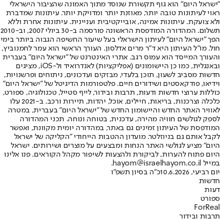
"ישראל היום" הוא גוף תקשורת שנוסד מתוך האמונה שהציבור הישראלי
ראוי לעיתונות טובה יותר, מאוזנת יותר ומדויקת יותר. עיתונות שמדברת
ולא צועקת. עיתונות אמינה, אובייקטיבית ועניינית. עיתונות אחרת וללא
תשלום. המהדורה המודפסת הראשונה פורסמה ב-30 ביולי 2007, וב-2010
הפך "ישראל היום" לעיתון הישראלי בעל שיעור החשיפה הגבוה ביותר בימי
חול. מו"ל העיתון היא ד"ר מרים אדלסון. העורך הראשי הוא עמר לחמנוביץ,
והעורך המייסד הוא עמוס רגב. אתרי האינטרנט של "ישראל היום" בעברית
ובאנגלית, כמו כן היישומונים (אפליקציות) לאנדרואיד ול-iOS, מציגים
חדשות מסביב לשעון, תוכן בלעדי, מבזקים ועדכונים, ניתוחים ופרשנויות,
וידיאו, פודקאסטים ושידורים חיים. פלטפורמות הדיגיטל של "ישראל היום"
כוללות ערוצי חדשות ודעות, תרבות ובידור, לייף סטייל, טכנולוגיה, ספורט,
כלכלה וצרכנות, בריאות, חיילים, אוכל, יהדות, תיירות ורכב. ב-2021 עלו
לאוויר האתר החדש והיישומון החדש של "ישראל היום" בעברית, במטרה
לספק לגולשים חוויה מהירה, עדכנית, בטוחה ונוחה. תכני המהדורה
המודפסת של העיתון זמינים גם באתר, במהדורה יומית מקוונת, ואפשר
לקבל אותם גם בניוזלטר. מועדון ההטבות הייחודי "הקליקה של ישראל
היום" מציע לגולשי האתר הנחות ומבצעים על מוצרים ושירותים. ישראל
היום פתוח להערות, לביקורת ולהצעות לשיפור מקהל הקוראים. פנו אלינו
במייל hayom@israelhayom.co.il.
יום רביעי, 10.6.2026
כ"ה בסיון תשפ"ו
חדשות
דעות
ספורט
ForReal
תרבות ובידור