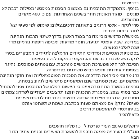
בכבישים.
בנוסף, מתמקדת התוכנית גם בצמצום הסכנות במפגשי מסילות רכבת לא
מוגנים - מוקד תאונות חוזר בשנים האחרונות, עם כ-400 מקרים
מתועדים.
סרי לנקה - אלפי הרוגים בתאונות דרכים,צילום: שימוש לפי סעיף 27א'
לחוק זכויות יוצרים
בממשלה מדגישים כי מדובר בצעד ראשון בדרך לשינוי תרבות הנהיגה
במדינה, שבה עומסי תנועה, חוסר מודעות ואכיפה רופפת גורמים מדי
שנה לאלפי נפגעים.
בסכונויות הנסיעות ומדריכי התיירים ההמלצה לתיירים המבקרים בסרי
לנקה היא לשכור רכב עם נהג מקומי במקום לנהוג בעצמם.
הסיבה לכך היא שמערכת הכבישים מורכבת, עם צמתים מסוכנים, נהיגה
בצפיפות עירונית ותנאי כביש משתנים בפריפריה.
נהג מקומי מכיר את הדרכים, את הסכנות הפוטנציאליות ואת חוקי הנהיגה
המקומיים. כעת מסתבר שגם המקומיים מתקשים לנהוג בבטחה.
גורמים במשרד התחבורה ציינו כי היישום המלא של התוכנית צפוי להתחיל
כבר בסוף 2025. במסגרת התכנית יוקצו תקציבים ייעודיים לשדרוג צמתים
מסוכנים, התקנת מצלמות אכיפה חדשות והדרכות לנהגים צעירים.
טעינו? נתקן! אם מצאתם טעות בכתבה, נשמח שתשתפו אותנו
בטיחות
סרי לנקה
תאונות דרכים
כדאי
להכיר
ירושלים 2040: העיר נערכת ל- 1.5 מליון תושבים
מנכ"לית העירייה מציגה תוכנית להשארת הצעירים ובניית עתיד הדור
הבא