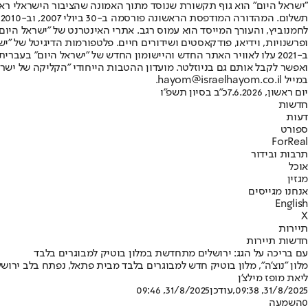
"ישראל היום" הוא גוף תקשורת שנוסד מתוך האמונה שהציבור הישראלי ראוי 
ת
ופרשנויות, וידיאו, פודקאסטים ושידורים חיים. פלטפורמות הדיגיטל של "ישרא
ב-2021 עלו לאוויר האתר החדש והיישומון החדש של "ישראל היום" בע
ואפשר לקבל אותם גם בניוזלטר. מועדון ההטבות הייחודי "הקליקה של ישרא
במייל hayom@israelhayom.co.il.
יום ראשון, 7.6.2026
כ"ב בסיון תשפ"ו
חדשות
דעות
ספורט
ForReal
תרבות ובידור
אוכל
מגזין
אנחנו מגייסים
English
X
תיירות
חדשות תיירות
עם בריכה על הגג: ירושלים מתחדשת במלון בוטיק למבוגרים בלבד
מלון "נוצ'ה", מלון בוטיק חדש למבוגרים בלבד מבית פתאל, נפתח בלב ירוש
ליאת מופז מילצ'ן
31/8/2025, 09:38
,עודכן
31/8/2025, 09:46
0
השמעה