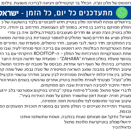
רופטופ של מלון נוצ'ה, הכולל בר קוקטיילים ויציאה לבריכה משגעת. צילום: א
בירושלים נפתח לאחרונה מלון בוטיק חדש למבוגרים בלבד בהשקעה של כ 150 מיליון שקלים - מלון נוצ'ה, המשתייך לקולקציית Fattal Colors של רשת פתאל.
המלון ממוקם ברחוב בן סירא, בסמוך לגן העצמאות, מדרחוב בן יהודה, כיכר
מלון בוטיק נוצ'ה מציע 86 חדרים מעוצבים בקפידה,צילום: איה בן עזרי
המלון מציע 86 חדרים (אשר מחולקים למספר קטגוריות בהן סוויטה מפוארת), המשלבים בין אדריכלות ירושלמית מסורתית לבין עיצוב מודרני עכשווי ונקי.
בין המתקנים: חדר כושר, לובי מעוצב, חדר טיפולים, מסעדת שף, וסיורים 
אחת האטרקציות הבולטות היא רופטופ עם בריכה ונוף פנורמי לעיר, שבו פו
אחת האטרקציות המרכזיות של המלון - ה-ROOFTOP היוקרתי עם בר הקוקטיילים,צילום: איה בן עזרי
בנוסף פועלת במלון מסעדת "ZAHARA" - מסעדת שף חדשה מבית היוצר של אנשי "אנג'ליקה" הוותיקה עם מטבח פתוח לעיני הסועדים.
התפריט, בניהולו של השף רועי אחדות, מבוסס על מטבח ים-תיכוני המשלב
עיצוב החללים במבנה שואב השראה מסיפורה של נוצ'ה גבסו, שעל שמה קרוי 
שילוב בין אדריכלות ירושלמית מסורתית לבין עיצוב מודרני עכשווי ונקי,צילו
מלון "נוצ'ה" מצטרף לשורת מלונות בוטיק אחרים שהושקו בשנים האחרונו
ייחודי וחיבור לסביבה העירונית שבה הם ממוקמים.
לדברי אסף פתאל, סמנכ"ל פיתוח עסקי: "בחרנו במיקום אסטרטגי בלב ירושל
מעניק חוויה יוצאת דופן שתשאיר חותם על מפת האירוח בעיר".
עיצוב אורבני מחוספס לצד אלגנטיות חמה ומזמינה,
במשרד התיירות מציינים כי המלון נתמך גם במסגרת תוכנית המענקים המ
נכנסת.
טעינו? נתקן! אם מצאתם טעות בכתבה, נשמח שתשתפו אותנו
ירושלים
מלון בוטיק
רשת מלונות פתאל
כדאי
להכיר