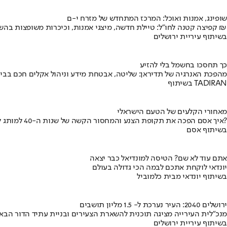
שופינג, אמנות ואוכל: המרכז המתחדש של מזרח י-ם
קפיצה קטנה לחו"ל: טיילת חדשה, מיצגי אמנות, וכיכרות משופצות בהשקעה של 100 מיליון ₪
בשיתוף עיריית ירושלים
כך תחסכו בחשמל בלי להזיע
מהפכת האנרגיה של תדיראן: שליטה, אבטחת מידע וניהול אקלים חכם בבי
בשיתוף TADIRAN
מאחורי הקלעים של הטעם הישראלי
איך אסם הפכה את תקופת הצנע והמחסור הקשה של שנות ה-40 למותג לאומי?
בשיתוף אסם
אתם עוד לא שם? הטיסה למונדיאל כבר יצאה
יונדאי לוקחת אתכם לבמה הכי גדולה בעולם
בשיתוף יונדאי מבית כלמוביל
ירושלים 2040: העיר נערכת ל- 1.5 מליון תושבים
מנכ"לית העירייה מציגה תוכנית להשארת הצעירים ובניית עתיד הדור הבא
בשיתוף עיריית ירושלים