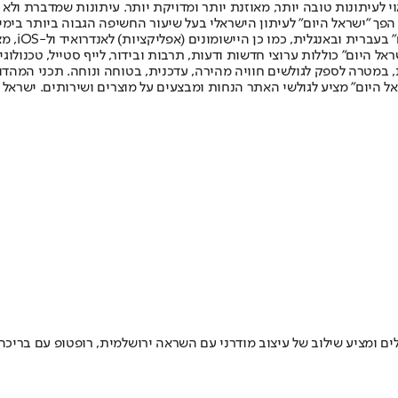
לעיתונות טובה יותר, מאוזנת יותר ומדויקת יותר. עיתונות שמדברת ולא צ
שלום. המהדורה המודפסת הראשונה פורסמה ב-30 ביולי 2007, וב-2010 הפך "ישראל היום" לעיתון הישראלי בעל שי
לחמנוביץ,
ל היום" כוללות ערוצי חדשות ודעות, תרבות ובידור, לייף סטייל, טכנולוגיה
ברית, במטרה לספק לגולשים חוויה מהירה, עדכנית, בטוחה ונוחה. תכני המה
ל היום" מציע לגולשי האתר הנחות ומבצעים על מוצרים ושירותים. ישראל 
לים ומציע שילוב של עיצוב מודרני עם השראה ירושלמית, רופטופ עם בריכה