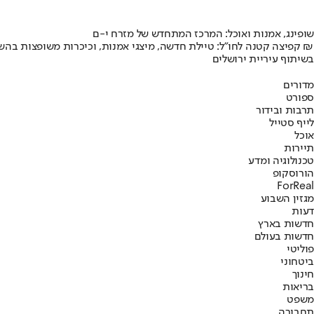
שופינג, אמנות ואוכל: המרכז המתחדש של מזרח י-ם
קפיצה קטנה לחו"ל: טיילת חדשה, מיצגי אמנות, וכיכרות משופצות בהשקעה של 100 מיליון ₪
בשיתוף עיריית ירושלים
מדורים
ספורט
תרבות ובידור
לייף סטייל
אוכל
תיירות
טכנולוגיה ומדע
הורוסקופ
ForReal
מגזין השבוע
דעות
חדשות בארץ
חדשות בעולם
פוליטי
ביטחוני
חינוך
בריאות
משפט
תחבורה