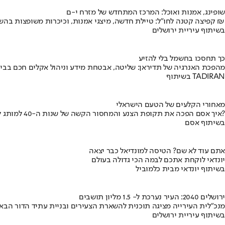
שופינג, אמנות ואוכל: המרכז המתחדש של מזרח י-ם
קפיצה קטנה לחו"ל: טיילת חדשה, מיצגי אמנות, וכיכרות משופצות בהשקעה של 100 מיליון ₪
בשיתוף עיריית ירושלים
כך תחסכו בחשמל בלי להזיע
מהפכת האנרגיה של תדיראן: שליטה, אבטחת מידע וניהול אקלים חכם בבי
בשיתוף TADIRAN
מאחורי הקלעים של הטעם הישראלי
איך אסם הפכה את תקופת הצנע והמחסור הקשה של שנות ה-40 למותג לאומי?
בשיתוף אסם
אתם עוד לא שם? הטיסה למונדיאל כבר יצאה
יונדאי לוקחת אתכם לבמה הכי גדולה בעולם
בשיתוף יונדאי מבית כלמוביל
ירושלים 2040: העיר נערכת ל- 1.5 מליון תושבים
מנכ"לית העירייה מציגה תוכנית להשארת הצעירים ובניית עתיד הדור הבא
בשיתוף עיריית ירושלים