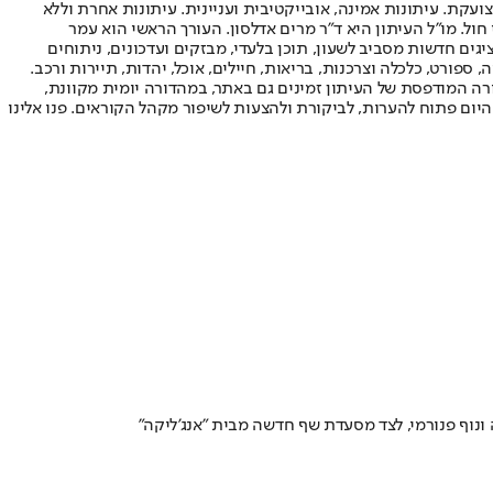
ועקת. עיתונות אמינה, אובייקטיבית ועניינית. עיתונות אחרת וללא
עור החשיפה הגבוה ביותר בימי חול. מו"ל העיתון היא ד"ר מרים אדלסון. העורך הראשי הוא עמר
 והעורך המייסד הוא עמוס רגב. אתרי האינטרנט של "ישראל היום" בעברית ובאנגלית, כמו כן היישומונים (אפליקציות) לאנדרואיד ול-iOS, מציגים חדשות מסביב לשעון, תוכן בלעדי, מבזקים ועדכונים, ניתוחים
, ספורט, כלכלה וצרכנות, בריאות, חיילים, אוכל, יהדות, תיירות ורכב.
דורה המודפסת של העיתון זמינים גם באתר, במהדורה יומית מקוונת,
היום פתוח להערות, לביקורת ולהצעות לשיפור מקהל הקוראים. פנו אלינו
 ונוף פנורמי, לצד מסעדת שף חדשה מבית "אנג'ליקה"