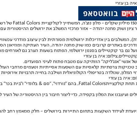
יה בן עזרי
 ציון ושוק מחנה יהודה - אזור מרכזי המשלב את ירושלים ההיסטורית עם ח
מודרכים באתרים קרובים כמו שוק מחנה יהודה, העיר העתיקה ומוזיאון הסו
על גם בר קוקטיילים בסגנון ירושלמי, הפתוח בשעות הערב גם לאורחים מחו
 טכניקות צרפתיות קלאסיות עם השפעות אסייתיות וטעמים מרחבי העולם,
המלון, שנולדה בטריפולי הקולוניאלית ושילבה בחייה תרבויות אירופיות ו
ם: איה בן עזרי
ת תחת קולקציית
Fattal Colors
, בהם "נורדוי", "סם & בלונדי" ו"בית בכר
ים ועיצבנו את המלון בקפידה, כדי ליצור חיבור בין ההיסטוריה של העיר
יועדת לעידוד השקעות בתחום התיירות בירושלים - חלק ממאמץ רחב להגד