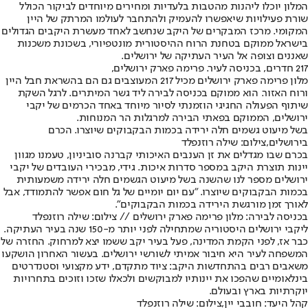
המלון יוכלו ליהנות מהטבות בלעדיות ומחירים מיוחדים לביקור הכולל
שורת פעילויות שיאפשרו להעמיק ולהתחבר לעולמו המרתק של היין
המקומי. מרכז המבקרים של היקב שנחשב לאחד מעשרת היקבים הגדולים
בישראל ממוקם בטחנת הרוח ההיסטורית מונטפיורי, בשכונת משכנות
שאננים וצופה אל העיר העתיקה של ירושלים.
217 חדרים, בכניסה לעיר. פרימה פארק ירושלים,
מלון פרימה פארק ירושלים מכיל 217 המעוצבים גם הם בהשראת חבל היין
ורוח האזור. הוא ממוקם בכניסה לבירה ליד גשר המיתרים. לרגל השקת
שיתוף הפעולה החגיגי הוזמנתי לסיור מיוחד באחד הכרמים של יקבי
ירושלים, הממוקם בפאתי הבירה למרגלות הר המנוחות.
בשל מיעוט גשמים חלה ירידה בכמות הבקבוקים שיוצרו. הכרם
בירושלים,צילום: שילה רוזנפלד
בכרם שבו מגדלים את זן הענבים האיכותי קברנה סוביניון, טעמנו מגוון
יינות תוצרת היקב במספר סדרות איכות. גידי, מבכירי העובדים של יקבי
ירושלים מספר לנו שהשנה בשל מיעוט הגשמים חלה ירידה משמעותית
בכמות הבקבוקים שיוצרו. "עם יום יומיים של גל חום אפשר להתמודד, אבל
לאורך זמן מורגשת הירידה בכמות הבקבוקים".
בכניסה לבירה: מלון פרימה פארק ירושלים // צילום: שילה רוזנפלד
ליקבי ירושלים היסטוריה שמתחילה לפני יותר מ-150 שנה בעיר העתיקה.
כבר אז, לפני הקמת המדינה, פעל בעיר יקב ששמו יצא למרחוק. החזרה של
המשפחה לעיר היא חיבור אמיתי לשורשי ירושלים. בעשור האחרון הושקעו
משאבים רבים בהתחדשות היקב: ציוד מתקדם, ידע מקצועי וסטנדרטים
בינלאומיים שהפכו את יינותיו למבוקשים ולכאלו שזכו וזוכים בתחרויות
יוקרתיות בארץ ובעולם.
קהל היעד: חובבי יין,צילום: שילה רוזנפלד