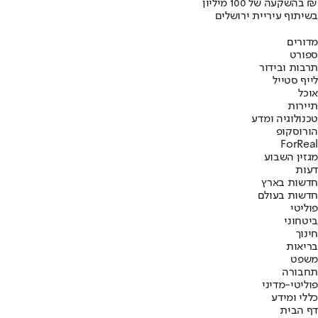
בהשקעה של 100 מיליון ₪
בשיתוף עיריית ירושלים
מדורים
ספורט
תרבות ובידור
לייף סטייל
אוכל
תיירות
טכנולוגיה ומדע
הורוסקופ
ForReal
מגזין השבוע
דעות
חדשות בארץ
חדשות בעולם
פוליטי
ביטחוני
חינוך
בריאות
משפט
תחבורה
פוליטי-מדיני
כללי ומידע
דף הבית