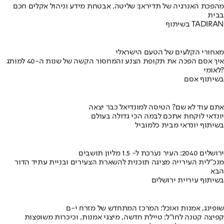
מהפכת האנרגיה של תדיראן: שליטה, אבטחת מידע וניהול אקלים חכם
בבית
בשיתוף TADIRAN
מאחורי הקלעים של הטעם הישראלי
איך אסם הפכה את תקופת הצנע והמחסור הקשה של שנות ה-40 למותג
לאומי?
בשיתוף אסם
אתם עוד לא שם? הטיסה למונדיאל כבר יצאה
יונדאי לוקחת אתכם לבמה הכי גדולה בעולם
בשיתוף יונדאי מבית כלמוביל
ירושלים 2040: העיר נערכת ל- 1.5 מליון תושבים
מנכ"לית העירייה מציגה תוכנית להשארת הצעירים ובניית עתיד הדור
הבא
בשיתוף עיריית ירושלים
שופינג, אמנות ואוכל: המרכז המתחדש של מזרח י-ם
קפיצה קטנה לחו"ל: טיילת חדשה, מיצגי אמנות, וכיכרות משופצות