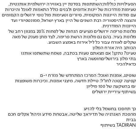
הפעילויות כוללות:
השתתפות בסדנת יין באווירה ירושלמית אותנטית,
טעימות מודרכות של יינות אדומים ולבנים כולל התאמות לאוכל והיכרות
עם סודות הייננות המקומית, סיורים וטעימות מול נופי ירושלים הקסומים
והצצה להיסטוריה רבת השנים של היין בארץ ישראל, ממונטפיורי ועד
הייננות המודרנית.
מלונות פרימה ירושלים מציעים הנחות של לפחות 20% במגוון רחב של
מלונות בעיר, בהם גם מלונות הרשת פרימה, לצד מתן מענק של מאה
שקלים לאורח עבור כל ליל אירוח באמצע השבוע.
הכותב היה אורח המלון
טעינו? נתקן! אם מצאתם טעות בכתבה, נשמח שתשתפו אותנו
בתי מלון בירושלים
חופשה בארץ
כדאי
להכיר
שופינג, אמנות ואוכל: המרכז המתחדש של מזרח י-ם
קפיצה קטנה לחו"ל: טיילת חדשה, מיצגי אמנות, וכיכרות משופצות
בהשקעה של 100 מיליון ₪
בשיתוף עיריית ירושלים
כך תחסכו בחשמל בלי להזיע
מהפכת האנרגיה של תדיראן: שליטה, אבטחת מידע וניהול אקלים חכם
בבית
בשיתוף TADIRAN