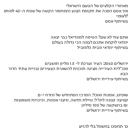
מאחורי הקלעים של הטעם הישראלי
איך אסם הפכה את תקופת הצנע והמחסור הקשה של שנות ה-40 למותג
לאומי?
בשיתוף אסם
אתם עוד לא שם? הטיסה למונדיאל כבר יצאה
יונדאי לוקחת אתכם לבמה הכי גדולה בעולם
בשיתוף יונדאי מבית כלמוביל
ירושלים 2040: העיר נערכת ל- 1.5 מליון תושבים
מנכ"לית העירייה מציגה תוכנית להשארת הצעירים ובניית עתיד הדור
הבא
בשיתוף עיריית ירושלים
שופינג, אמנות ואוכל: המרכז המתחדש של מזרח י-ם
קפיצה קטנה לחו"ל: טיילת חדשה, מיצגי אמנות, וכיכרות משופצות
בהשקעה של 100 מיליון ₪
בשיתוף עיריית ירושלים
כך תחסכו בחשמל בלי להזיע