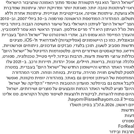
"ישראל היום" הוא גוף תקשורת שנוסד מתוך האמונה שהציבור הישראלי
ראוי לעיתונות טובה יותר, מאוזנת יותר ומדויקת יותר. עיתונות שמדברת
ולא צועקת. עיתונות אמינה, אובייקטיבית ועניינית. עיתונות אחרת וללא
תשלום. המהדורה המודפסת הראשונה פורסמה ב-30 ביולי 2007, וב-2010
הפך "ישראל היום" לעיתון הישראלי בעל שיעור החשיפה הגבוה ביותר בימי
חול. מו"ל העיתון היא ד"ר מרים אדלסון. העורך הראשי הוא עמר לחמנוביץ,
והעורך המייסד הוא עמוס רגב. אתרי האינטרנט של "ישראל היום" בעברית
ובאנגלית, כמו כן היישומונים (אפליקציות) לאנדרואיד ול-iOS, מציגים
חדשות מסביב לשעון, תוכן בלעדי, מבזקים ועדכונים, ניתוחים ופרשנויות,
וידיאו, פודקאסטים ושידורים חיים. פלטפורמות הדיגיטל של "ישראל היום"
כוללות ערוצי חדשות ודעות, תרבות ובידור, לייף סטייל, טכנולוגיה, ספורט,
כלכלה וצרכנות, בריאות, חיילים, אוכל, יהדות, תיירות ורכב. ב-2021 עלו
לאוויר האתר החדש והיישומון החדש של "ישראל היום" בעברית, במטרה
לספק לגולשים חוויה מהירה, עדכנית, בטוחה ונוחה. תכני המהדורה
המודפסת של העיתון זמינים גם באתר, במהדורה יומית מקוונת, ואפשר
לקבל אותם גם בניוזלטר. מועדון ההטבות הייחודי "הקליקה של ישראל
היום" מציע לגולשי האתר הנחות ומבצעים על מוצרים ושירותים. ישראל
היום פתוח להערות, לביקורת ולהצעות לשיפור מקהל הקוראים. פנו אלינו
במייל hayom@israelhayom.co.il.
יום ראשון, 7.6.2026
כ"ב בסיון תשפ"ו
חדשות
דעות
ספורט
ForReal
תרבות ובידור