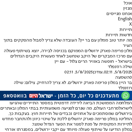
אוכל
מגזין
אנחנו מגייסים
English
X
תיירות
חדשות תיירות
מה יותר טוב ממלון עם בר יין? העובדה שלא צריך לסבול מהפקקים בתוך
העיר
מלון פרימה פארק ירושלים הממוקם בכניסה לבירה, יוצא בשיתוף פעולה
עם מרכז המבקרים של היקב שנחשב לאחד מעשרת היקבים הגדולים
בישראל • חופשה באוויר הרים צלול - עם יין
שילה רוזנפלד
5/8/2025, 02:11
,עודכן
5/8/2025, 02:11
0
השמעה
בר היין במלון פרימה פארק ירושלים. לא צריך להרחיק. צילום: שילה
רוזנפלד
המלחמה הממושכת הביאה לירידה דרמטית במספר ה
תיירים שהגיעו
לישראל
מרחבי העולם, מה שגרם לפגיעה משמעותית בבתי המלון ובאתרים
בירושלים שמסתמכים על אחוזים נכבדים של תיירות חוץ. בעקבות כך,
החליטו במלון פרימה פארק ירושלים ללכת על שינוי כיוון ולהתחבר מחדש
לתיירות המקומית על מנת לסגור את הפער הגדול שנוצר.
במלון הודיעו על שיתוף פעולה מיוחד עם יקבי ירושלים, במסגרתו אורחי