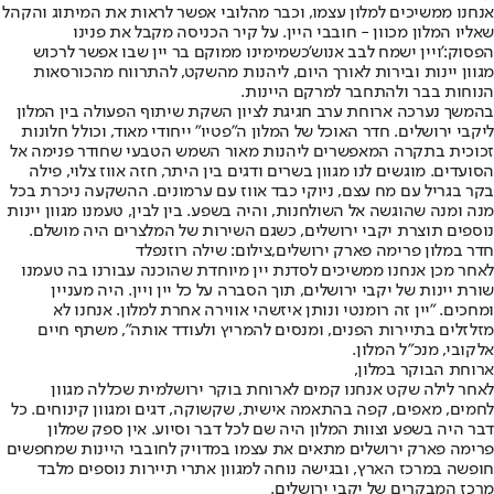
אנחנו ממשיכים למלון עצמו, וכבר מהלובי אפשר לראות את המיתוג והקהל
שאליו המלון מכוון - חובבי היין. על קיר הכניסה מקבל את פנינו
הפסוק:
'ויין ישמח לבב אנוש'
כשמימינו ממוקם בר יין שבו אפשר לרכוש
מגוון יינות ובירות לאורך היום, ליהנות מהשקט, להתרווח מהכורסאות
הנוחות בבר ולהתחבר למרקם היינות.
בהמשך נערכה ארוחת ערב חגיגת לציון השקת שיתוף הפעולה בין המלון
ליקבי ירושלים. חדר האוכל של המלון ה"פטיו" ייחודי מאוד, וכולל חלונות
זכוכית בתקרה המאפשרים ליהנות מאור השמש הטבעי שחודר פנימה אל
הסועדים. מוגשים לנו מגוון בשרים ודגים בין היתר, חזה אווז צלוי, פילה
בקר בגריל עם מח עצם, ניוקי כבד אווז עם ערמונים. ההשקעה ניכרת בכל
מנה ומנה שהוגשה אל השולחנות, והיה בשפע. בין לבין, טעמנו מגוון יינות
נוספים תוצרת יקבי ירושלים, כשגם השירות של המלצרים היה מושלם.
חדר במלון פרימה פארק ירושלים,צילום: שילה רוזנפלד
לאחר מכן אנחנו ממשיכים לסדנת יין מיוחדת שהוכנה עבורנו בה טעמנו
שורת יינות של יקבי ירושלים, תוך הסברה על כל יין ויין. היה מעניין
ומחכים. "יין זה רומנטי ונותן איזשהי אווירה אחרת למלון. אנחנו לא
מזלזלים בתיירות הפנים, ומנסים להמריץ ולעודד אותה", משתף חיים
אלקובי, מנכ"ל המלון.
ארוחת הבוקר במלון,
לאחר לילה שקט אנחנו קמים לארוחת בוקר ירושלמית שכללה מגוון
לחמים, מאפים, קפה בהתאמה אישית, שקשוקה, דגים ומגוון קינוחים. כל
דבר היה בשפע וצוות המלון היה שם לכל דבר וסיוע. אין ספק שמלון
פרימה פארק ירושלים מתאים את עצמו במדויק לחובבי היינות שמחפשים
חופשה במרכז הארץ, ובגישה נוחה למגוון אתרי תיירות נוספים מלבד
מרכז המבקרים של יקבי ירושלים.