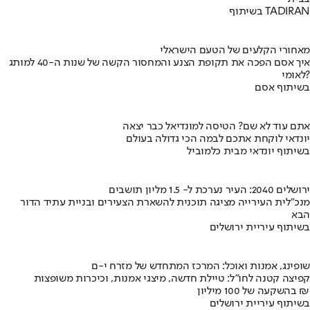
בשיתוף TADIRAN
מאחורי הקלעים של הטעם הישראלי
איך אסם הפכה את תקופת הצנע והמחסור הקשה של שנות ה-40 למותג
לאומי?
בשיתוף אסם
אתם עוד לא שם? הטיסה למונדיאל כבר יצאה
יונדאי לוקחת אתכם לבמה הכי גדולה בעולם
בשיתוף יונדאי מבית כלמוביל
ירושלים 2040: העיר נערכת ל- 1.5 מליון תושבים
מנכ"לית העירייה מציגה תוכנית להשארת הצעירים ובניית עתיד הדור
הבא
בשיתוף עיריית ירושלים
שופינג, אמנות ואוכל: המרכז המתחדש של מזרח י-ם
קפיצה קטנה לחו"ל: טיילת חדשה, מיצגי אמנות, וכיכרות משופצות
בהשקעה של 100 מיליון ₪
בשיתוף עיריית ירושלים