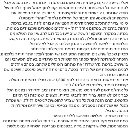
אגלי הזיעה לבקבוק שתייה ואיכשהו גם מסתדרים עם צרכים בטבע. אבל
לסחוב את כל המשפחה העירונית והמפונקת לתוך אוהל צפוף בלחות של
חודש אוגוסט זה באמת אתגר למקצוענים. עבור כל היתר המציאו את
הגלמפינג (שמשמעותו חיבור של המילים גלמור, "זוהר" וקמפינג).
כי מי צריך להתכלב כשהמודרניות המציאה עבורנו לינה בטבע ברמת
נוחות בורגנית. במקום אוהל רגיל - אוהלים מפוארים שמצוידים במיטה,
במזגן, במקרר ובשקעי חשמל שיסייעו בכל רגע להטעין את הטלפונים
הניידים כדי שחס וחלילה לא נתנתק מהציוויליזציה. בקיצור, זה הקטע
בגלמפינג - לצאת לחופשה בסגנון של טבע, אבל לא לסבול.
התנינים מוסיפים לאטרקציות בחמת גדר,צילום: ורד מנור
מכיוון שככל שהשנים חולפות המין האנושי הופך לעצלן יותר ויותר, גלמפינג
הוכתר לאחרונה לאחד מסוגי החופשות הכי טרנדיים בעולם המערבי וגם
בישראל. בחמת גדר שדרגו את מתחם האוהלים שלהם, בנו 27 אוהלים
לבנים ומשפחתיים של ה״דה בסט״, פרסו מתחת דשא סינטטי, ושיכנו שם
מיטות ומזרונים.
אתר מרחצאות בחמת גדר. כבר לפני 1,800 שנה טבלו במעיינות האלה
קיסרים רומים,צילום: גיל אליהו / ג'יני
כל אוהל מתאים לעד חמש נפשות. הוא מרווח ויציב ומקורר ובפנים הכל
כבר מוכן לשימוש. צריך רק להביא כריות, מצעים, שמיכות (כי המזגן
מקפיא), קרם הגנה ואת כל מה שצריך לחופשת קמפינג רגילה. יש עמדת
מנגל, יש שולחנות וספסלים, מטבח בסיסי וכמובן שירותים ומקלחות
מהסוג הרגיל.
בריכת שחייה, מגלשת ספלאש לילדים וספא
המתחם ממוקם בתוך האתר. זאת אומרת, 7 דקות הליכה מחוות התנינים
המפורסמת, שלוש דקות צעידה בכפכפים מבריכת השחייה עם מגלשת