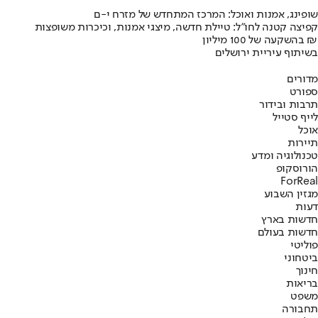
שופינג, אמנות ואוכל: המרכז המתחדש של מזרח י-ם
קפיצה קטנה לחו"ל: טיילת חדשה, מיצגי אמנות, וכיכרות משופצות
בהשקעה של 100 מיליון ₪
בשיתוף עיריית ירושלים
מדורים
ספורט
תרבות ובידור
לייף סטייל
אוכל
תיירות
טכנולוגיה ומדע
הורוסקופ
ForReal
מגזין השבוע
דעות
חדשות בארץ
חדשות בעולם
פוליטי
ביטחוני
חינוך
בריאות
משפט
תחבורה