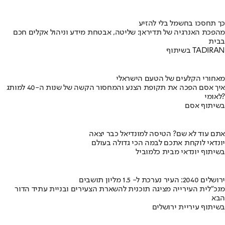
כך תחסכו בחשמל בלי להזיע
מהפכת האנרגיה של תדיראן: שליטה, אבטחת מידע וניהול אקלים חכם
בבית
בשיתוף TADIRAN
מאחורי הקלעים של הטעם הישראלי
איך אסם הפכה את תקופת הצנע והמחסור הקשה של שנות ה-40 למותג
לאומי?
בשיתוף אסם
אתם עוד לא שם? הטיסה למונדיאל כבר יצאה
יונדאי לוקחת אתכם לבמה הכי גדולה בעולם
בשיתוף יונדאי מבית כלמוביל
ירושלים 2040: העיר נערכת ל- 1.5 מליון תושבים
מנכ"לית העירייה מציגה תוכנית להשארת הצעירים ובניית עתיד הדור
הבא
בשיתוף עיריית ירושלים