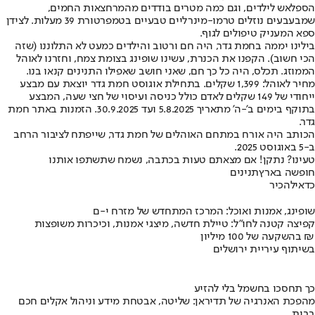
הספלאש לילדים, וגם כמה מטרים בודדים מהמרחצאות החמים,
שמבעבעים נוזלים טרמו-מינרליים טבעיים בטמפרטורת 39 מעלות. לצידן
ספא המעניק טיפולים לגוף.
בילינו יממה בחמת גדר, היה חם ורטוב והילדים כמעט לא התלוננו (שזה
הכי חשוב). הקפנו את הכנרת, עשינו שופינג בצומת צמח, וחזרנו לאוהל
הממוזג. תכלס, היה כל כך חם, שאני חושב שאפילו התנינים קנאו בנו.
מחיר לאוהל: 1,399 שקלים. בתחילת אוגוסט חמת גדר יוצאת עם מבצע
ייחודי של 149 שקלים לאדם כולל כניסה ועיסוי של חצי שעה, המבצע
בתוקף בימים ב'-ה' מתאריך 5.8.2025 ועד 30.9.2025. הזמנות באתר חמת
גדר.
הכותב היה אורח במתחם האוהלים של חמת גדר
, שייפתח לציבור הרחב
ב-5 באוגוסט 2025.
טעינו? נתקן! אם מצאתם טעות בכתבה, נשמח שתשתפו אותנו
חופשה בארץ
תנינים
כדאי
להכיר
שופינג, אמנות ואוכל: המרכז המתחדש של מזרח י-ם
קפיצה קטנה לחו"ל: טיילת חדשה, מיצגי אמנות, וכיכרות משופצות
בהשקעה של 100 מיליון ₪
בשיתוף עיריית ירושלים
כך תחסכו בחשמל בלי להזיע
מהפכת האנרגיה של תדיראן: שליטה, אבטחת מידע וניהול אקלים חכם
בבית