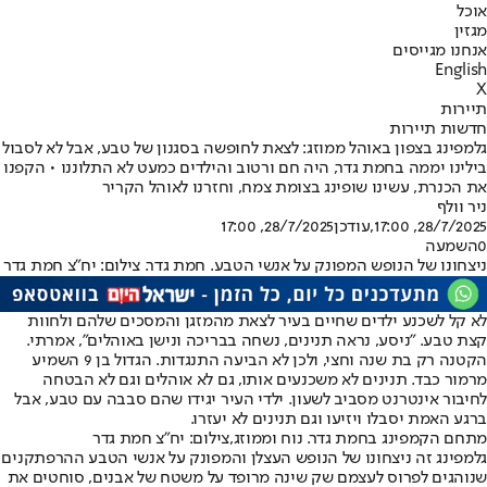
אוכל
מגזין
אנחנו מגייסים
English
X
תיירות
חדשות תיירות
גלמפינג בצפון באוהל ממוזג: לצאת לחופשה בסגנון של טבע, אבל לא לסבול
בילינו יממה בחמת גדר, היה חם ורטוב והילדים כמעט לא התלוננו • הקפנו
את הכנרת, עשינו שופינג בצומת צמח, וחזרנו לאוהל הקריר
ניר וולף
28/7/2025, 17:00
,עודכן
28/7/2025, 17:00
0
השמעה
ניצחונו של הנופש המפונק על אנשי הטבע. חמת גדר. צילום: יח"צ חמת גדר
לא קל לשכנע ילדים שחיים בעיר לצאת מהמזגן והמסכים שלהם ולחוות
קצת טבע. ״ניסע, נראה תנינים, נשחה בבריכה ונישן באוהלים״, אמרתי.
הקטנה רק בת שנה וחצי, ולכן לא הביעה התנגדות. הגדול בן 9 השמיע
מרמור כבד. תנינים לא משכנעים אותו, גם לא אוהלים וגם לא הבטחה
לחיבור אינטרנט מסביב לשעון. ילדי העיר יגידו שהם סבבה עם טבע, אבל
ברגע האמת יסבלו ויזיעו וגם תנינים לא יעזרו.
מתחם הקמפינג בחמת גדר. נוח וממוזג,צילום: יח"צ חמת גדר
גלמפינג זה ניצחונו של הנופש העצלן והמפונק על אנשי הטבע ההרפתקנים
שנוהגים לפרוס לעצמם שק שינה מרופד על משטח של אבנים, סוחטים את