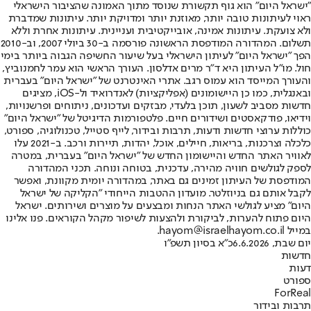
"ישראל היום" הוא גוף תקשורת שנוסד מתוך האמונה שהציבור הישראלי
ראוי לעיתונות טובה יותר, מאוזנת יותר ומדויקת יותר. עיתונות שמדברת
ולא צועקת. עיתונות אמינה, אובייקטיבית ועניינית. עיתונות אחרת וללא
תשלום. המהדורה המודפסת הראשונה פורסמה ב-30 ביולי 2007, וב-2010
הפך "ישראל היום" לעיתון הישראלי בעל שיעור החשיפה הגבוה ביותר בימי
חול. מו"ל העיתון היא ד"ר מרים אדלסון. העורך הראשי הוא עמר לחמנוביץ,
והעורך המייסד הוא עמוס רגב. אתרי האינטרנט של "ישראל היום" בעברית
ובאנגלית, כמו כן היישומונים (אפליקציות) לאנדרואיד ול-iOS, מציגים
חדשות מסביב לשעון, תוכן בלעדי, מבזקים ועדכונים, ניתוחים ופרשנויות,
וידיאו, פודקאסטים ושידורים חיים. פלטפורמות הדיגיטל של "ישראל היום"
כוללות ערוצי חדשות ודעות, תרבות ובידור, לייף סטייל, טכנולוגיה, ספורט,
כלכלה וצרכנות, בריאות, חיילים, אוכל, יהדות, תיירות ורכב. ב-2021 עלו
לאוויר האתר החדש והיישומון החדש של "ישראל היום" בעברית, במטרה
לספק לגולשים חוויה מהירה, עדכנית, בטוחה ונוחה. תכני המהדורה
המודפסת של העיתון זמינים גם באתר, במהדורה יומית מקוונת, ואפשר
לקבל אותם גם בניוזלטר. מועדון ההטבות הייחודי "הקליקה של ישראל
היום" מציע לגולשי האתר הנחות ומבצעים על מוצרים ושירותים. ישראל
היום פתוח להערות, לביקורת ולהצעות לשיפור מקהל הקוראים. פנו אלינו
במייל hayom@israelhayom.co.il.
יום שבת, 6.6.2026
כ"א בסיון תשפ"ו
חדשות
דעות
ספורט
ForReal
תרבות ובידור