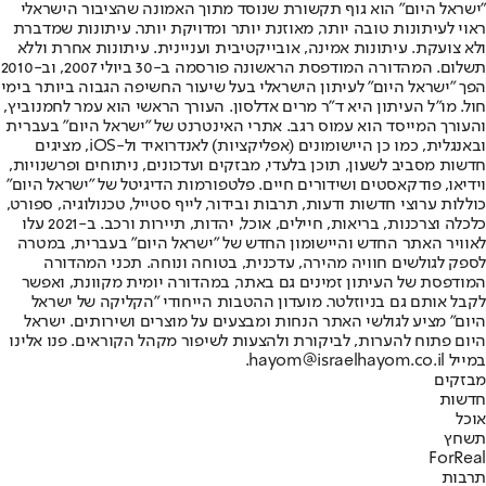
"ישראל היום" הוא גוף תקשורת שנוסד מתוך האמונה שהציבור הישראלי
ראוי לעיתונות טובה יותר, מאוזנת יותר ומדויקת יותר. עיתונות שמדברת
ולא צועקת. עיתונות אמינה, אובייקטיבית ועניינית. עיתונות אחרת וללא
תשלום. המהדורה המודפסת הראשונה פורסמה ב-30 ביולי 2007, וב-2010
הפך "ישראל היום" לעיתון הישראלי בעל שיעור החשיפה הגבוה ביותר בימי
חול. מו"ל העיתון היא ד"ר מרים אדלסון. העורך הראשי הוא עמר לחמנוביץ,
והעורך המייסד הוא עמוס רגב. אתרי האינטרנט של "ישראל היום" בעברית
ובאנגלית, כמו כן היישומונים (אפליקציות) לאנדרואיד ול-iOS, מציגים
חדשות מסביב לשעון, תוכן בלעדי, מבזקים ועדכונים, ניתוחים ופרשנויות,
וידיאו, פודקאסטים ושידורים חיים. פלטפורמות הדיגיטל של "ישראל היום"
כוללות ערוצי חדשות ודעות, תרבות ובידור, לייף סטייל, טכנולוגיה, ספורט,
כלכלה וצרכנות, בריאות, חיילים, אוכל, יהדות, תיירות ורכב. ב-2021 עלו
לאוויר האתר החדש והיישומון החדש של "ישראל היום" בעברית, במטרה
לספק לגולשים חוויה מהירה, עדכנית, בטוחה ונוחה. תכני המהדורה
המודפסת של העיתון זמינים גם באתר, במהדורה יומית מקוונת, ואפשר
לקבל אותם גם בניוזלטר. מועדון ההטבות הייחודי "הקליקה של ישראל
היום" מציע לגולשי האתר הנחות ומבצעים על מוצרים ושירותים. ישראל
היום פתוח להערות, לביקורת ולהצעות לשיפור מקהל הקוראים. פנו אלינו
במייל hayom@israelhayom.co.il.
מבזקים
חדשות
אוכל
תשחץ
ForReal
תרבות