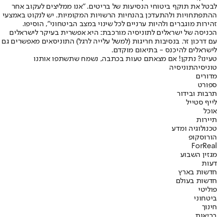
לבטל את תוקף ביטוחי הנסיעות של בריטים. "אנו ממליצים לעקוב אחר
ההתפתחויות ולהתעדכן בהנחיות הרשויות המקומיות. יש לנקוט באמצעי
זהירות מוגברים ולהיות ערניים לכל שינוי במצב הביטחוני", הוסיפו.
הכניסה של ישראלים לתוניסיה מורכבת: היא אפשרית בעיקר לישראלים
עם דרכון זר. בנסיבות חריגות (למשל עלייה לרגל) התוניסאים מאפשרים גם
לישראלים להיכנס - בתיאום מוקדם.
טעינו? נתקן! אם מצאתם טעות בכתבה, נשמח שתשתפו אותנו
טוניסיה
תוניסיה
מדורים
ספורט
תרבות ובידור
לייף סטייל
אוכל
תיירות
טכנולוגיה ומדע
הורוסקופ
ForReal
מגזין השבוע
דעות
חדשות בארץ
חדשות בעולם
פוליטי
ביטחוני
חינוך
בריאות