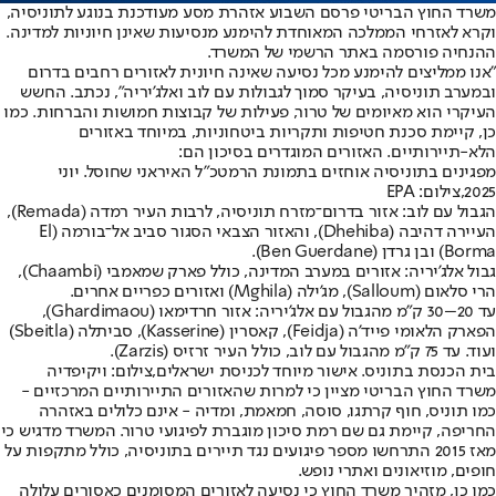
משרד החוץ הבריטי פרסם השבוע אזהרת מסע מעודכנת בנוגע לתוניסיה,
וקרא לאזרחי הממלכה המאוחדת להימנע מנסיעות שאינן חיוניות למדינה.
ההנחיה פורסמה באתר הרשמי של המשרד.
"אנו ממליצים להימנע מכל נסיעה שאינה חיונית לאזורים רחבים בדרום
ובמערב תוניסיה, בעיקר סמוך לגבולות עם לוב ואלג'יריה", נכתב. החשש
העיקרי הוא מאיומים של טרור, פעילות של קבוצות חמושות והברחות. כמו
כן, קיימת סכנת חטיפות ותקריות ביטחוניות, במיוחד באזורים
הלא-תיירותיים. האזורים המוגדרים בסיכון הם:
מפגינים בתוניסיה אוחזים בתמונת הרמטכ"ל האיראני שחוסל. יוני
2025,צילום: EPA
הגבול עם לוב: אזור בדרום־מזרח תוניסיה, לרבות העיר רמדה (Remada),
העיירה דהיבה (Dhehiba), והאזור הצבאי הסגור סביב אל־בורמה (El
Borma) ובן גרדן (Ben Guerdane).
גבול אלג'יריה: אזורים במערב המדינה, כולל פארק שמאמבי (Chaambi),
הרי סלאום (Salloum), מג'ילה (Mghila) ואזורים כפריים אחרים.
עד 20–30 ק"מ מהגבול עם אלג'יריה: אזור חרדימאו (Ghardimaou),
הפארק הלאומי פייד'ה (Feidja), קאסרין (Kasserine), סביתלה (Sbeitla)
ועוד. עד 75 ק"מ מהגבול עם לוב, כולל העיר זרזיס (Zarzis).
בית הכנסת בתוניס. אישור מיוחד לכניסת ישראלים,צילום: ויקיפדיה
משרד החוץ הבריטי מציין כי למרות שהאזורים התיירותיים המרכזיים -
כמו תוניס, חוף קרתגו, סוסה, חמאמת, ומדיה - אינם כלולים באזהרה
החריפה, קיימת גם שם רמת סיכון מוגברת לפיגועי טרור. המשרד מדגיש כי
מאז 2015 התרחשו מספר פיגועים נגד תיירים בתוניסיה, כולל מתקפות על
חופים, מוזיאונים ואתרי נופש.
כמו כן, מזהיר משרד החוץ כי נסיעה לאזורים המסומנים כאסורים עלולה