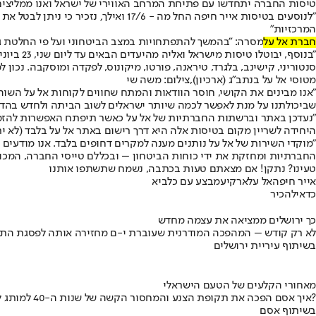
טיסות החברה יתחדשו עם פתיחת המרחב האווירי של ישראל ואנו ממליצי
המרכזיות"
חברת אל על
מסרה: "בהמשך להתפתחויות במצב הביטחוני ועל פי החלטת גורמי הביטחו
סנטוריני, קישינב, בלגרד, טיראנה, פורטו, מיקונוס, לפקדה ומוסקבה. נכון 
מטוסי אל על בנתב"ג (ארכיון),צילום: משה שי
"אנו מבינים את הקושי, חוסר הוודאות והמתח שחווים לקוחות אל על השוה
שביכולתנו על מנת לאפשר לכמה שיותר ישראלים לשוב הביתה ולחדש בהדרג
"נעדכן באתר וברשתות החברתיות של אל על כאשר תיפתח האפשרות להזמין 
היחידה לשריין מקום בטיסות אלה היא דרך רישום באתר אל על בלבד (לא י
"מוקדי השירות של אל על נותנים מענה למקרים דחופים בלבד. אנו מודעים
החברתיות ומחזקת את ידי כוחות הביטחון – ובכללם טייסי החברה, המכונא
טעינו? נתקן! אם מצאתם טעות בכתבה, נשמח שתשתפו אותנו
אייר חיפה
אל על
ארקיע
מבצע עם כלביא
כדאי
להכיר
כך ירושלים ממציאה את עצמה מחדש
לא רק קודש – המהפכה המודרנית שעוברת י-ם מחזירה אותה לפסגת התי
בשיתוף עיריית ירושלים
מאחורי הקלעים של הטעם הישראלי
איך אסם הפכה את תקופת הצנע והמחסור הקשה של שנות ה-40 למותג לאומי?
בשיתוף אסם