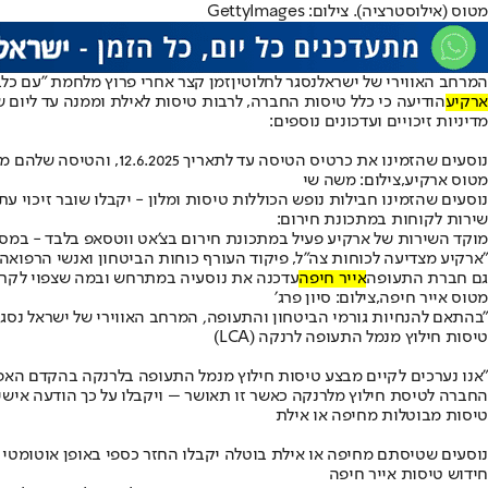
מטוס (אילוסטרציה). צילום: GettyImages
המרחב האווירי של ישראל
נסגר לחלוטין
זמן קצר אחרי פרוץ מלחמת "עם כלבי
ארקיע
הודיעה כי כלל טיסות החברה, לרבות טיסות לאילת וממנה עד ליום שבת 21.6.2025 (כולל) מבו
מדיניות זיכויים ועדכונים נוספים:
נוסעים שהזמינו את כרטיס הטיסה עד לתאריך 12.6.2025, והטיסה שלהם מתוכננת בין 15.6.2025 ל-30.6.2025 ומעוניינים לדחות את מועד טיסתם - יקבלו שובר זיכוי עתידי בתוקף לשנתיים.
מטוס ארקיע,צילום: משה שי
נוסעים שהזמינו חבילות נופש הכוללות טיסות ומלון - יקבלו שובר זיכוי 
שירות לקוחות במתכונת חירום:
מוקד השירות של ארקיע פעיל במתכונת חירום בצ’אט ווטסאפ בלבד - במספר 03-6903712 בין השעות 08:00–20:00 (שעון יש
"ארקיע מצדיעה לכוחות צה״ל, פיקוד העורף כוחות הביטחון ואנשי הרפואה
גם חברת התעופה
אייר חיפה
עדכנה את נוסעיה במתרחש ובמה שצפוי לקרות
מטוס אייר חיפה,צילום: סיון פרג׳
"בהתאם להנחיות גורמי הביטחון והתעופה‚ המרחב האווירי של ישראל נסגר להמר
טיסות חילוץ מנמל התעופה לרנקה (LCA)
"אנו נערכים לקיים מבצע טיסות חילוץ מנמל התעופה בלרנקה בהקדם האפש
החברה לטיסת חילוץ מלרנקה כאשר זו תאושר – ויקבלו על כך הודעה איש
טיסות מבוטלות מחיפה או אילת
נוסעים שטיסתם מחיפה או אילת בוטלה יקבלו החזר כספי באופן אוטומטי תוך 14 ימי עסקים לאמצעי התשלום בו בוצעה ההזמנה - אין צורך בפנייה יזומ
חידוש טיסות אייר חיפה