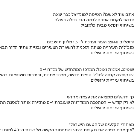
אתם עוד לא שם? הטיסה למונדיאל כבר יצאה
יונדאי לוקחת אתכם לבמה הכי גדולה בעולם
בשיתוף יונדאי מבית כלמוביל
ירושלים 2040: העיר נערכת ל- 1.5 מליון תושבים
מנכ"לית העירייה מציגה תוכנית להשארת הצעירים ובניית עתיד הדור הבא
בשיתוף עיריית ירושלים
שופינג, אמנות ואוכל: המרכז המתחדש של מזרח י-ם
קפיצה קטנה לחו"ל: טיילת חדשה, מיצגי אמנות, וכיכרות משופצות בהשקעה של 100 מיליון ₪
בשיתוף עיריית ירושלים
כך ירושלים ממציאה את עצמה מחדש
לא רק קודש – המהפכה המודרנית שעוברת י-ם מחזירה אותה לפסגת התי
בשיתוף עיריית ירושלים
מאחורי הקלעים של הטעם הישראלי
איך אסם הפכה את תקופת הצנע והמחסור הקשה של שנות ה-40 למותג לאומי?