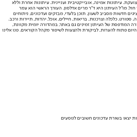
ועקת. עיתונות אמינה, אובייקטיבית ועניינית. עיתונות אחרת וללא
עור החשיפה הגבוה ביותר בימי חול. מו"ל העיתון היא ד"ר מרים אדלסון. העורך הראשי הוא עמר
 והעורך המייסד הוא עמוס רגב. אתרי האינטרנט של "ישראל היום" בעברית ובאנגלית, כמו כן היישומונים (אפליקציות) לאנדרואיד ול-iOS, מציגים חדשות מסביב לשעון, תוכן בלעדי, מבזקים ועדכונים, ניתוחים
, ספורט, כלכלה וצרכנות, בריאות, חיילים, אוכל, יהדות, תיירות ורכב.
דורה המודפסת של העיתון זמינים גם באתר, במהדורה יומית מקוונת,
היום פתוח להערות, לביקורת ולהצעות לשיפור מקהל הקוראים. פנו אלינו
ת יצאו בשורת עדכונים חשובים לנוסעים