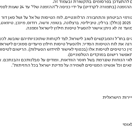
ם להתעדכן בפרסומים בתקשורת ובעמוד זה.
ן והתחבורה הרלוונטיים, לוח הטיסות של אל על ושל סאן דור מבוטל עד ליום חמישי
"בנוסף, יבוטלו טיסות מישראל ואליה מהיעדים הבאים עד ליום שני, 23 ביוני 2025 (כולל): ברלין, טיביליסי, ברצלו
למועד זה לא ניתן אישור להפעיל טיסות חילוץ לישראל וממנה.
ים בחו"ל והמבקשים לשוב לישראל, לצד לקוחות שתוכניותיהם שובשו. לכש
ה את לוח הטיסות הסדיר, ולהפעיל טיסות חילוץ מיעדים סמוכים לישראל.
כרטיסים לטיסות אלו (בכפוף לאישור לחידוש הפעילות). הרישום לטיסות 
תאפשר רישום במוקדים הטלפוניים).
 לאי הנוחות שנגרמת בשל חוסר הוודאות, ומודים על סבלנותכם והבנתכם.
ים וכל אנשינו המגויסים לשמירה על מדינת ישראל בכל החזיתות".
ירות הישראלית