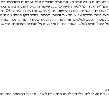
לעיתונות טובה יותר, מאוזנת יותר ומדויקת יותר. עיתונות שמדברת ולא צ
שלום. המהדורה המודפסת הראשונה פורסמה ב-30 ביולי 2007, וב-2010 הפך "ישראל היום" לעיתון הישראלי בעל שי
לחמנוביץ,
ל היום" כוללות ערוצי חדשות ודעות, תרבות ובידור, לייף סטייל, טכנולוגיה
ברית, במטרה לספק לגולשים חוויה מהירה, עדכנית, בטוחה ונוחה. תכני המה
ל היום" מציע לגולשי האתר הנחות ומבצעים על מוצרים ושירותים. ישראל 
ים
עדים מעבר לים, בלי דרך לדעת מתי יוכלו לשוב • חברות התעופה המקומיו