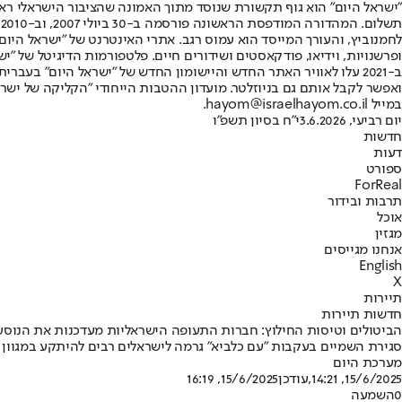
"ישראל היום" הוא גוף תקשורת שנוסד מתוך האמונה שהציבור הישראלי ראוי 
ת
ופרשנויות, וידיאו, פודקאסטים ושידורים חיים. פלטפורמות הדיגיטל של "ישרא
ב-2021 עלו לאוויר האתר החדש והיישומון החדש של "ישראל היום" בע
ואפשר לקבל אותם גם בניוזלטר. מועדון ההטבות הייחודי "הקליקה של ישרא
במייל hayom@israelhayom.co.il.
יום רביעי, 3.6.2026
י"ח בסיון תשפ"ו
חדשות
דעות
ספורט
ForReal
תרבות ובידור
אוכל
מגזין
אנחנו מגייסים
English
X
תיירות
חדשות תיירות
הביטולים וטיסות החילוץ: חברות התעופה הישראליות מעדכנות את הנוסע
סגירת השמיים בעקבות "עם כלביא" גרמה לישראלים רבים להיתקע במגוון י
מערכת היום
15/6/2025, 14:21
,עודכן
15/6/2025, 16:19
0
השמעה