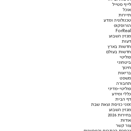
לייף סטייל
אוכל
תיירות
טכנולוגיה ומדע
הורוסקופ
ForReal
מגזין השבוע
דעות
חדשות בארץ
חדשות בעולם
פוליטי
ביטחוני
חינוך
בריאות
משפט
תחבורה
פוליטי-מדיני
כללי ומידע
דף הבית
זמני כניסת וצאת שבת
מגזין השבוע
בחירות 2026
אודות
צור קשר