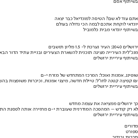
בשיתוף אסם
אתם עוד לא שם? הטיסה למונדיאל כבר יצאה
יונדאי לוקחת אתכם לבמה הכי גדולה בעולם
בשיתוף יונדאי מבית כלמוביל
ירושלים 2040: העיר נערכת ל- 1.5 מליון תושבים
מנכ"לית העירייה מציגה תוכנית להשארת הצעירים ובניית עתיד הדור הבא
בשיתוף עיריית ירושלים
שופינג, אמנות ואוכל: המרכז המתחדש של מזרח י-ם
קפיצה קטנה לחו"ל: טיילת חדשה, מיצגי אמנות, וכיכרות משופצות בהשקעה של 100 מיליון ₪
בשיתוף עיריית ירושלים
כך ירושלים ממציאה את עצמה מחדש
לא רק קודש – המהפכה המודרנית שעוברת י-ם מחזירה אותה לפסגת התי
בשיתוף עיריית ירושלים
מדורים
ספורט
תרבות ובידור