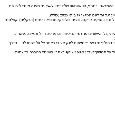
"לנוסעים בטיסות אייר חיפה החל מה - 17/6 ואילך‚ נזכיר כי ניתן לבטל את ההזמנה (בתמורה לקרדיט) על ידי כניסה ל״ההזמנה שלי״ עד 24 שעות לפני ההמראה. בנוסף‚ הוואטסאפ שלנו זמין 24/7 עם מענה מיידי לשאלות
 19 ביוני 2025 (כולל).
נה, בטומי, ורשה, רודוס, מינכן, טיוואט, ליסבון, טוקיו, קרקוב, ונציה, סלוניקי, מרסיי, כרתים (הרקליון), קפלוניה,
יתקבלו אישורים מגורמי הביטחון והתעופה הרלוונטיים, נעשה כל
החילוץ יתבצע באמצעות לינק ייעודי באתר אל על. שימו לב – הדרך
 אל על תמשיך לעדכן באופן שוטף באתר ובעמודי החברה ברשתות