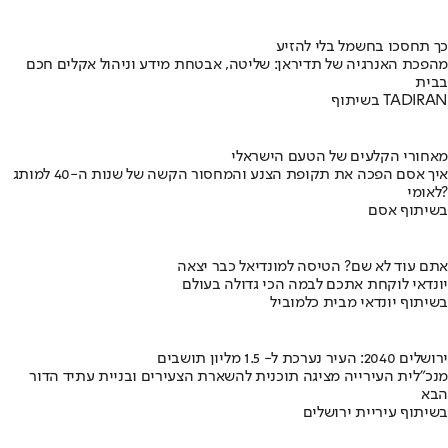
כך תחסכו בחשמל בלי להזיע
מהפכת האנרגיה של תדיראן: שליטה, אבטחת מידע וניהול אקלים חכם
בבית
בשיתוף TADIRAN
מאחורי הקלעים של הטעם הישראלי
איך אסם הפכה את תקופת הצנע והמחסור הקשה של שנות ה-40 למותג
לאומי?
בשיתוף אסם
אתם עוד לא שם? הטיסה למונדיאל כבר יצאה
יונדאי לוקחת אתכם לבמה הכי גדולה בעולם
בשיתוף יונדאי מבית כלמוביל
ירושלים 2040: העיר נערכת ל- 1.5 מליון תושבים
מנכ"לית העירייה מציגה תוכנית להשארת הצעירים ובניית עתיד הדור
הבא
בשיתוף עיריית ירושלים