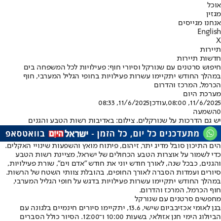
אוכל
מגזין
אנחנו מגייסים
English
X
תיירות
חדשות תיירות
חיפוש סרטנים עם שנורקל וסיורי חוף: פעילויות לכל המשפחה בים
במהלך החודש יתקיימו עשרות פעילויות בחופי הגליל המערבי, חוף
הכרמל, המרכז והדרום
מערכת היום
11/6/2025, 08:00
,עודכן
11/6/2025, 08:33
0
השמעה
יש גם הדרכות על שנורקלים. צילום: באדיבות רשות הטבע והגנים
הים התיכון סובל מדיג יתר, זיהום, פיתוח מואץ והשפעות שינויי האקלים.
כדי לשמור על אוצרות הטבע הכחולים של ישראל, מציינת רשות הטבע
והגנים, כבכל שנה, לאורך חודש יוני את חודש "אדם וים", שורת פעילויות,
סיורים ועמדות הסברה לאורך החופים, בהובלת צוותי השטח של הרשות.
במהלך החודש יתקיימו עשרות פעילויות בדגש על חופי הגליל המערבי,
חוף הכרמל, המרכז והדרום.
מחפשים סרטנים עם שנורקל
בגן לאומי אכזיב
ביום שישי, 13.6, יתקיימו סיורים חינמיים בלגונה עם
הביולוג הימי חנן אזולאי, בשעות 10:00 ו־12:00. הסיור כולל הסברים