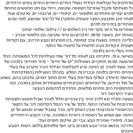
מרתקים על טבלאות הגידוד ובעלי החיים הימיים החיים במים הרדודים.
כל משתתף מקבל שנורקל וקופסה שקופה, ויחד עם חנן מחפשים מתחת
למים יצורים מיוחדים: מלפפוני ים, קיפודי ים, ארנבוני ים, סרטנים ועוד.
לאחר מכן מתבצע הסבר מעמיק ומסקרן על כל יצור שנמצא, לפני שהם
מוחזרים בזהירות למים.
שומרים על הים: סקר ימי בין האלמוגים // צילום: שלומי יצחקי
באותו יום, בשעה 18:30, יתקיים גם סיור שקיעה בגן הלאומי אכזיב -
הליכה נינוחה בשעת ערב קסומה, בין מפרצים וטבע מרהיב, עם נקודות
תצפית ונקודות מבט חדשות על סיפורו של החוף.
סיור בעלי חיים בלגונה
בשישי, 13.6, יתקיימו בגן לאומי תל דור שתי פעילויות לכל המשפחה: החל
מהשעה 16:00 תתקיים הפעילות "ים של חיים" - סיור חווייתי בלגונה של
דור. נצעד לאורך קו החוף, נגיע לטבלאות הגידוד ונכיר מקרוב את בעלי
החיים החיים בלגונה ובבריכות הסלע. במהלך הפעילות (המתקיימת
באישור מיוחד), נשלוף בעדינות בעלי חיים מתוך המים, נתבונן בהם, נשמע
על סוד חייהם, על האיומים הסביבתיים שמעמידים אותם בסכנה, כמו
התחממות הים ומינים פולשים, ונחזירם למקומם הטבעי.
העיר הקדומה דור
בשעה 17:00 יצא לדרך סיור בין ערביים תלול לאורך שביל מונגש ותצפיות
מרהיבות אל מפרצי החוף. נלמד על עיר הנמל הקדומה דור, על הקשר
ההיסטורי והתרבותי שבין האדם לים, ונרד בשביל שאינו מונגש אל קו
החוף. שם נשמע על השמורה הימית הסמוכה, ערכי הטבע הייחודיים
שבה, סיפורי שמירת טבע, צבי ים, שיקום חופים ועוד.
הדרכה בנושא ערכי טבע מוגנים בים. חוף פלמחים,צילום: רשות הטבע
והגנים