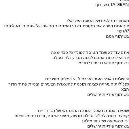
בשיתוף TADIRAN
מאחורי הקלעים של הטעם הישראלי
איך אסם הפכה את תקופת הצנע והמחסור הקשה של שנות ה-40 למותג
לאומי?
בשיתוף אסם
אתם עוד לא שם? הטיסה למונדיאל כבר יצאה
יונדאי לוקחת אתכם לבמה הכי גדולה בעולם
בשיתוף יונדאי מבית כלמוביל
ירושלים 2040: העיר נערכת ל- 1.5 מליון תושבים
מנכ"לית העירייה מציגה תוכנית להשארת הצעירים ובניית עתיד הדור
הבא
בשיתוף עיריית ירושלים
שופינג, אמנות ואוכל: המרכז המתחדש של מזרח י-ם
קפיצה קטנה לחו"ל: טיילת חדשה, מיצגי אמנות, וכיכרות משופצות
בהשקעה של 100 מיליון ₪
בשיתוף עיריית ירושלים