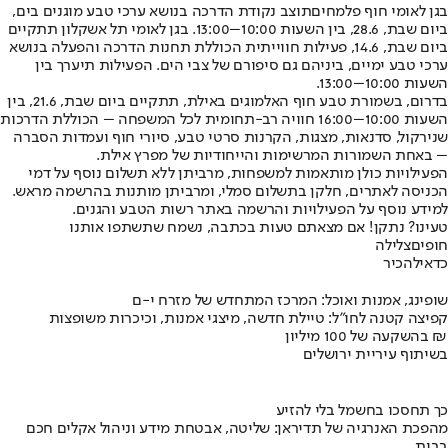
בגן לאומי חוף פלמחים
תוצב נקודת הדרכה בנושא ערכי טבע מוגנים בים,
ביום שבת, 28.6, בין השעות 10:00–13:00. בגן לאומי תל אשקלון תתקיים
ביום שבת, 14.6, פעילות חווייתית הכוללת תחנות הדרכה והפעלה בנושא
ערכי טבע ימיים, ביניהם גם סיפורם של צבי הים. הפעילות תיערך בין
השעות 10:00–13:00.
בדרום, בשמורת טבע חוף האלמוגים באילת
, תתקיים ביום שבת, 21.6, בין
השעות 10:00–16:00 חוויה רב-תחומית לכל המשפחה – הכוללת הדרכות
שנירקול, סדנאות, מצגות, הקרנות סרטי טבע, סיורי חוף ועמדות הסברה
– באחת השמורות המרשימות והייחודיות של מפרץ אילת.
הפעילויות כולן מותאמות למשפחות, מרביתן ללא תשלום נוסף על דמי
הכניסה לאתרים, חלקן בתשלום סמלי, ומרביתן מותנות בהרשמה מראש.
למידע נוסף על הפעילויות והרשמה באתר רשות הטבע והגנים.
טעינו? נתקן! אם מצאתם טעות בכתבה, נשמח שתשתפו אותנו
חופים
צלילה
כדאי
להכיר
שופינג, אמנות ואוכל: המרכז המתחדש של מזרח י-ם
קפיצה קטנה לחו"ל: טיילת חדשה, מיצגי אמנות, וכיכרות משופצות
בהשקעה של 100 מיליון ₪
בשיתוף עיריית ירושלים
כך תחסכו בחשמל בלי להזיע
מהפכת האנרגיה של תדיראן: שליטה, אבטחת מידע וניהול אקלים חכם
בבית