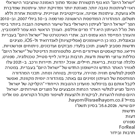
"ישראל היום" הוא גוף תקשורת שנוסד מתוך האמונה שהציבור הישראלי
ראוי לעיתונות טובה יותר, מאוזנת יותר ומדויקת יותר. עיתונות שמדברת
ולא צועקת. עיתונות אמינה, אובייקטיבית ועניינית. עיתונות אחרת וללא
תשלום. המהדורה המודפסת הראשונה פורסמה ב-30 ביולי 2007, וב-2010
הפך "ישראל היום" לעיתון הישראלי בעל שיעור החשיפה הגבוה ביותר בימי
חול. מו"ל העיתון היא ד"ר מרים אדלסון. העורך הראשי הוא עמר לחמנוביץ,
והעורך המייסד הוא עמוס רגב. אתרי האינטרנט של "ישראל היום" בעברית
ובאנגלית, כמו כן היישומונים (אפליקציות) לאנדרואיד ול-iOS, מציגים
חדשות מסביב לשעון, תוכן בלעדי, מבזקים ועדכונים, ניתוחים ופרשנויות,
וידיאו, פודקאסטים ושידורים חיים. פלטפורמות הדיגיטל של "ישראל היום"
כוללות ערוצי חדשות ודעות, תרבות ובידור, לייף סטייל, טכנולוגיה, ספורט,
כלכלה וצרכנות, בריאות, חיילים, אוכל, יהדות, תיירות ורכב. ב-2021 עלו
לאוויר האתר החדש והיישומון החדש של "ישראל היום" בעברית, במטרה
לספק לגולשים חוויה מהירה, עדכנית, בטוחה ונוחה. תכני המהדורה
המודפסת של העיתון זמינים גם באתר, במהדורה יומית מקוונת, ואפשר
לקבל אותם גם בניוזלטר. מועדון ההטבות הייחודי "הקליקה של ישראל
היום" מציע לגולשי האתר הנחות ומבצעים על מוצרים ושירותים. ישראל
היום פתוח להערות, לביקורת ולהצעות לשיפור מקהל הקוראים. פנו אלינו
במייל hayom@israelhayom.co.il.
יום שישי, 5.6.2026
כ' בסיון תשפ"ו
חדשות
דעות
ספורט
ForReal
תרבות ובידור