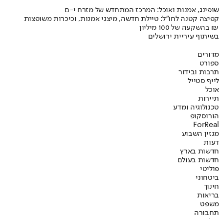
שופינג, אמנות ואוכל: המרכז המתחדש של מזרח י-ם
קפיצה קטנה לחו"ל: טיילת חדשה, מיצגי אמנות, וכיכרות משופצות
בהשקעה של 100 מיליון ₪
בשיתוף עיריית ירושלים
מדורים
ספורט
תרבות ובידור
לייף סטייל
אוכל
תיירות
טכנולוגיה ומדע
הורוסקופ
ForReal
מגזין השבוע
דעות
חדשות בארץ
חדשות בעולם
פוליטי
ביטחוני
חינוך
בריאות
משפט
תחבורה