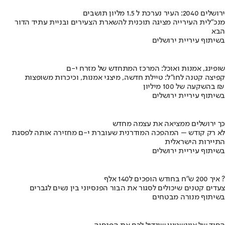
ירושלים 2040: העיר נערכת ל 1.5 מליון תושבים
מנכ"לית העירייה מציגה תוכנית להשארת הצעירים ובניית עתיד הדור
הבא
בשיתוף עיריית ירושלים
שופינג, אמנות ואוכל: המרכז המתחדש של מזרח י-ם
קפיצה קטנה לחו"ל: טיילת חדשה, מיצגי אמנות, וכיכרות משופצות
בהשקעה של 100 מיליון ₪
בשיתוף עיריית ירושלים
כך ירושלים ממציאה את עצמה מחדש
לא רק קודש – המהפכה המודרנית שעוברת י-ם מחזירה אותה לפסגת
התיירות הישראלית
בשיתוף עיריית ירושלים
איך 200 ש"ח בחודש הופכים ל140 אלף ?
צעדים קטנים שיכולים לסגור את הבור הפנסיוני בין נשים לגברים
בשיתוף מנורה מבטחים