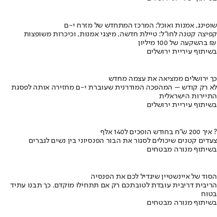
שופינג, אמנות ואוכל: המרכז המתחדש של מזרח י-ם
קפיצה קטנה לחו"ל: טיילת חדשה, מיצגי אמנות, וכיכרות משופצות
בהשקעה של 100 מיליון ₪
בשיתוף עיריית ירושלים
כך ירושלים ממציאה את עצמה מחדש
לא רק קודש – המהפכה המודרנית שעוברת י-ם מחזירה אותה לפסגת
התיירות הישראלית
בשיתוף עיריית ירושלים
איך 200 ש"ח בחודש הופכים ל140 אלף ?
צעדים קטנים שיכולים לסגור את הבור הפנסיוני בין נשים לגברים
בשיתוף מנורה מבטחים
הסוד של איינשטיין שיגדיל לכם את הפנסיה
הריבית דריבית עובדת לטובתכם רק אם תתחילו מוקדם. כך תבנו עתיד
בטוח
בשיתוף מנורה מבטחים