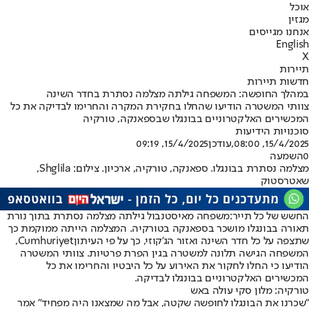
אוכל
מגזין
אנחנו מגייסים
English
X
תיירות
חדשות תיירות
במהלך החופשה: המשפחה גילתה מצלמה נסתרת בחדר השינה
צוותי המשטרה הודיעו שהחלו בחקירת המקרה והחרימו לבדיקה את כל
המכשירים האלקטרוניים בבונגלו שבספאנקה, טורקיה
סוכנויות הידיעות
15/4/2025, 08:00
,עודכן
15/4/2025, 09:19
0
השמעה
מצלמה נסתרת בבונגלו. ספאנקה, טורקיה, ארכיון. צילום: Shglila,
שאטרסטוק
החשש של כל תייר:
משפחה מאיסטנבול גילתה מצלמה נסתרת בתוך נורת
תאורה בבונגלו מושכר בספאנקה בטורקיה. המצלמה הייתה ממוקמת כך
שתצפה על כל חדר השינה ואזור הג'קוזי, כך על פי העיתון
Cumhuriyet
,
המשפחה הגישה תלונה למשטרה בגין הפרת פרטיות. צוותי המשטרה
הודיעו כי החלו לחקור את האירוע על כל היבטיו והחרימו את כל
המכשירים האלקטרוניים בבונגלו לבדיקה.
טורקיה: מלון סקי עולה באש
"שכרנו את הבונגלו לחופשה שקטה, אבל מה שמצאנו היה מפחיד" אמר