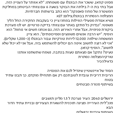
מסוט קוזאן, ששכר את הבונגלו עם משפחתו. "לא אוותר על העניין הזה,
אבל בתי בת ה-7 בילתה את הבוקר בשעה 6 עם צוותי הביטחון במחלקת
המשטרה של מחוז סאפנקה" הוא כתב ברשתות חברתיות.
המצלמה הנסתרת בבונגלו,צילום: 27א
נשיא אגודת מפעילי הווילות במחוז ציין כי בעקבות החקירה החל הליך
משפטי. "נבדוק כל מתקן באתר עם צוותי בדיקה פרטיים. יש לנו מערכת
ביקורת פנימית, אבל אחרי האירוע הזה, גם אנחנו חשים אי נוחות" הוא
הוסיף. "יש הרבה אנשים משוגעים ופסיכופתים", הוא ציין.
המשפחה שילמה 12,000 לירות טורקיות עבור הבונגלו (כ-1,200 שקלים).
"אני לא רוצה לחשוב איפה הם יכולים להשתמש בזה, אבל אני לא יכול שלא
לחשוב", הוסיף קוזאן.
טעינו? נתקן! אם מצאתם טעות בכתבה, נשמח שתשתפו אותנו
טורקיה
מצלמה נסתרת
כדאי
להכיר
הסוד של איינשטיין שיגדיל לכם את הפנסיה
הריבית דריבית עובדת לטובתכם רק אם תתחילו מוקדם. כך תבנו עתיד
בטוח
בשיתוף מנורה מבטחים
ירושלים 2040: העיר נערכת ל 1.5 מליון תושבים
מנכ"לית העירייה מציגה תוכנית להשארת הצעירים ובניית עתיד הדור
הבא
בשיתוף עיריית ירושלים