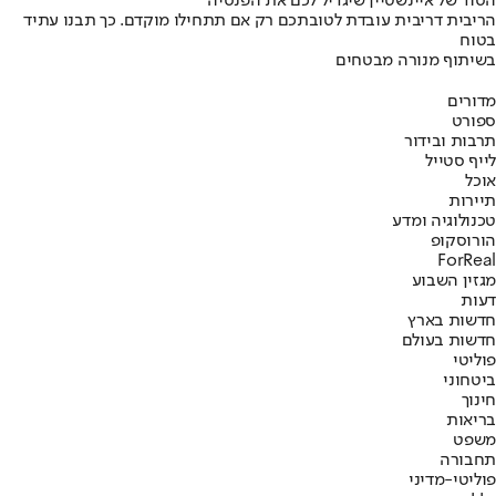
הסוד של איינשטיין שיגדיל לכם את הפנסיה
הריבית דריבית עובדת לטובתכם רק אם תתחילו מוקדם. כך תבנו עתיד
בטוח
בשיתוף מנורה מבטחים
מדורים
ספורט
תרבות ובידור
לייף סטייל
אוכל
תיירות
טכנולוגיה ומדע
הורוסקופ
ForReal
מגזין השבוע
דעות
חדשות בארץ
חדשות בעולם
פוליטי
ביטחוני
חינוך
בריאות
משפט
תחבורה
פוליטי-מדיני