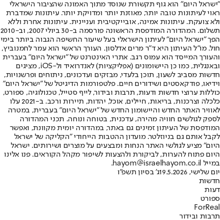
"ישראל היום" הוא גוף תקשורת שנוסד מתוך האמונה שהציבור הישראלי
ראוי לעיתונות טובה יותר, מאוזנת יותר ומדויקת יותר. עיתונות שמדברת
ולא צועקת. עיתונות אמינה, אובייקטיבית ועניינית. עיתונות אחרת וללא
תשלום. המהדורה המודפסת הראשונה פורסמה ב-30 ביולי 2007, וב-2010
הפך "ישראל היום" לעיתון הישראלי בעל שיעור החשיפה הגבוה ביותר בימי
חול. מו"ל העיתון היא ד"ר מרים אדלסון. העורך הראשי הוא עמר לחמנוביץ,
והעורך המייסד הוא עמוס רגב. אתרי האינטרנט של "ישראל היום" בעברית
ובאנגלית, כמו כן היישומונים (אפליקציות) לאנדרואיד ול-iOS, מציגים
חדשות מסביב לשעון, תוכן בלעדי, מבזקים ועדכונים, ניתוחים ופרשנויות,
וידיאו, פודקאסטים ושידורים חיים. פלטפורמות הדיגיטל של "ישראל היום"
כוללות ערוצי חדשות ודעות, תרבות ובידור, לייף סטייל, טכנולוגיה, ספורט,
כלכלה וצרכנות, בריאות, חיילים, אוכל, יהדות, תיירות ורכב. ב-2021 עלו
לאוויר האתר החדש והיישומון החדש של "ישראל היום" בעברית, במטרה
לספק לגולשים חוויה מהירה, עדכנית, בטוחה ונוחה. תכני המהדורה
המודפסת של העיתון זמינים גם באתר, במהדורה יומית מקוונת, ואפשר
לקבל אותם גם בניוזלטר. מועדון ההטבות הייחודי "הקליקה של ישראל
היום" מציע לגולשי האתר הנחות ומבצעים על מוצרים ושירותים. ישראל
היום פתוח להערות, לביקורת ולהצעות לשיפור מקהל הקוראים. פנו אלינו
במייל hayom@israelhayom.co.il.
יום שלישי, 19.5.2026
ג' בסיון תשפ"ו
חדשות
דעות
ספורט
ForReal
תרבות ובידור