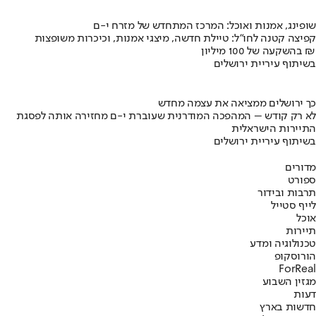
שופינג, אמנות ואוכל: המרכז המתחדש של מזרח י-ם
קפיצה קטנה לחו"ל: טיילת חדשה, מיצגי אמנות, וכיכרות משופצות
בהשקעה של 100 מיליון ₪
בשיתוף עיריית ירושלים
כך ירושלים ממציאה את עצמה מחדש
לא רק קודש – המהפכה המודרנית שעוברת י-ם מחזירה אותה לפסגת
התיירות הישראלית
בשיתוף עיריית ירושלים
מדורים
ספורט
תרבות ובידור
לייף סטייל
אוכל
תיירות
טכנולוגיה ומדע
הורוסקופ
ForReal
מגזין השבוע
דעות
חדשות בארץ