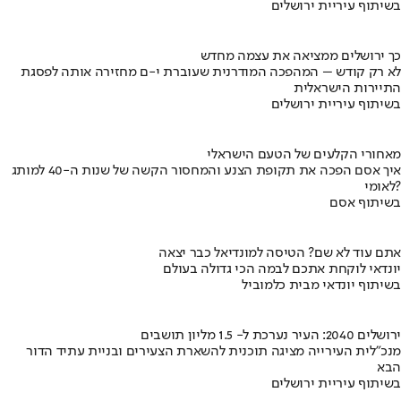
בשיתוף עיריית ירושלים
כך ירושלים ממציאה את עצמה מחדש
לא רק קודש – המהפכה המודרנית שעוברת י-ם מחזירה אותה לפסגת
התיירות הישראלית
בשיתוף עיריית ירושלים
מאחורי הקלעים של הטעם הישראלי
איך אסם הפכה את תקופת הצנע והמחסור הקשה של שנות ה-40 למותג
לאומי?
בשיתוף אסם
אתם עוד לא שם? הטיסה למונדיאל כבר יצאה
יונדאי לוקחת אתכם לבמה הכי גדולה בעולם
בשיתוף יונדאי מבית כלמוביל
ירושלים 2040: העיר נערכת ל- 1.5 מליון תושבים
מנכ"לית העירייה מציגה תוכנית להשארת הצעירים ובניית עתיד הדור
הבא
בשיתוף עיריית ירושלים