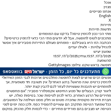
אוכל
מגזין
אנחנו מגייסים
English
X
תיירות
חדשות תיירות
מתי הכי נכון להזמין טיסה? בדקנו עם המומחים
מתכננים לטוס לחופשה, אבל לא יודעים מתי הכי כדאי להזמין כרטיסים?
הכתבה הזו היא בשבילכם • מומחים מעולם התיירות מסבירים איך אפשר
להוזיל עלויות - ולאילו יעדים
שמעון יעיש
17/2/2025, 15:57
,עודכן
17/2/2025, 15:57
0
השמעה
חופשה בראש שקט. צילום: GettyImages
אנשים רבים שרוצים לצאת לחופשה מתלבטים ארוכות לגבי הזמן האידאלי
להזמין כרטיס. שנה מראש? ברגע האחרון? אין תשובה חד משמעית, אך
למומחים יש תובנות שעשויות לעזור לכם להבין קצת יותר.
ליאור קורן, הבעלים של מנוע החיפוש אקספלורר מסביר: "אם מחפשים
מחירים של הרגע האחרון, כדאי לכוון לטיסות שכר. בטיסות כאלה, יש
חברת תיירות מקומית שחכרה מטוס או חלק ממנו ושילמה על המושבים.
ככל שמועד הטיסה מתקרב הם עשויים להפסיד כסף, ולכן כמה ימים לפני
הטיסה יש מצבים בהם מורידים מחירים - כדי לכסות חלק מהנזק במקום