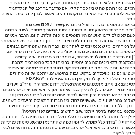
להפסיד את כל עלות הכרטיס. מן הסתם, זה יקרה גם בכל מיני מועדים
חמים, כמו התקופה שבין פסח לקיץ. אם מדובר בהרכב של זוג לדוגמה,
שיכול לצאת בתקופה שאינה בתקופת חגים, אפשר לכוון לתקופות רגועות
יותר.
גמישות בזמנים יכולה להועיל,צילום: master1305 / Freepik
"חלק מחברות הלואוקוסט פותחות טיסות בתאריך מסוים, לשנה קדימה.
פעם לא כולם ידעו ואנשים היו תופסים טיסות זולות. היום, הרבה אנשים
כבר יודעים את זה וכולם מתנפלים מאוד מהר, תוך דקות וזה עשוי להשפיע
על המחירים. מי שנכנס יומיים לאחר מכן, כבר רואה שהמחירים גבוהים.
לפעמים, אם מחכים כמה שבועות, יכולים לראות סוג של ירידת מחירים.
"|אם מדובר בטיסה ליעד מרוחק, עדיף לבדוק מחירים שנה קדימה
ובמקביל, לתאריכים קרובים יחסית. כך ניתן לקבל פרופורציה ולהבין,
פחות או יותר, עד כמה הטיסה תתייקר. כמות כניסות לטיסה ספציפית
ישפיעו גם כן: כשמזהים ביקוש גבוה בחיפושים, ייתכנו עליות מחירים.
טסים לתאילנד? עדיף לבדוק זמן מה מראש,צילום: PIXABAY
לסיכום: אם אתם מתכננים טיסה
לתאילנד
, דרום אמריקה, ארה"ב ויעדים
רחוקים אחרים, מומלץ להזמין כמה שיותר זמן מראש. עם זאת, יש מצבים
שבהם זה לא בהכרח נכון וכדאי לבדוק אפשרויות של הרגע האחרון או
לעקוב אחרי שינויים, שעשויים לחול בין חברות התעופה והיעדים השונים.
בדרך כלל, חברות התעופה פותחות טיסות למכירה בין 11 ל-12 חודשים
מראש. בטיסות צ׳רטר, ייתכן שגם חודשים בודדים לפני הטיסה".
אילן שלו, סמנכ"ל קווי חופשה (הבעלים של חברות התעופה בלו בירד וטוס
איירווייז): "בדרך כלל מומלץ להזמין כמה שיותר זמן מראש. טיסות נפתחות
כעשרה חודשים מראש, אבל יש מצבים שטיסות נפתחות גם חודשיים לפני
וצריך לעקוב.