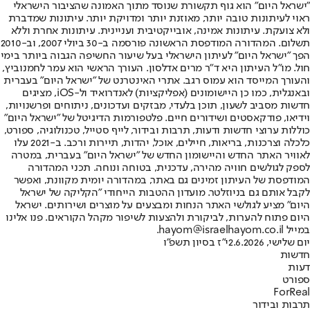
"ישראל היום" הוא גוף תקשורת שנוסד מתוך האמונה שהציבור הישראלי
ראוי לעיתונות טובה יותר, מאוזנת יותר ומדויקת יותר. עיתונות שמדברת
ולא צועקת. עיתונות אמינה, אובייקטיבית ועניינית. עיתונות אחרת וללא
תשלום. המהדורה המודפסת הראשונה פורסמה ב-30 ביולי 2007, וב-2010
הפך "ישראל היום" לעיתון הישראלי בעל שיעור החשיפה הגבוה ביותר בימי
חול. מו"ל העיתון היא ד"ר מרים אדלסון. העורך הראשי הוא עמר לחמנוביץ,
והעורך המייסד הוא עמוס רגב. אתרי האינטרנט של "ישראל היום" בעברית
ובאנגלית, כמו כן היישומונים (אפליקציות) לאנדרואיד ול-iOS, מציגים
חדשות מסביב לשעון, תוכן בלעדי, מבזקים ועדכונים, ניתוחים ופרשנויות,
וידיאו, פודקאסטים ושידורים חיים. פלטפורמות הדיגיטל של "ישראל היום"
כוללות ערוצי חדשות ודעות, תרבות ובידור, לייף סטייל, טכנולוגיה, ספורט,
כלכלה וצרכנות, בריאות, חיילים, אוכל, יהדות, תיירות ורכב. ב-2021 עלו
לאוויר האתר החדש והיישומון החדש של "ישראל היום" בעברית, במטרה
לספק לגולשים חוויה מהירה, עדכנית, בטוחה ונוחה. תכני המהדורה
המודפסת של העיתון זמינים גם באתר, במהדורה יומית מקוונת, ואפשר
לקבל אותם גם בניוזלטר. מועדון ההטבות הייחודי "הקליקה של ישראל
היום" מציע לגולשי האתר הנחות ומבצעים על מוצרים ושירותים. ישראל
היום פתוח להערות, לביקורת ולהצעות לשיפור מקהל הקוראים. פנו אלינו
במייל hayom@israelhayom.co.il.
יום שלישי, 2.6.2026
י"ז בסיון תשפ"ו
חדשות
דעות
ספורט
ForReal
תרבות ובידור