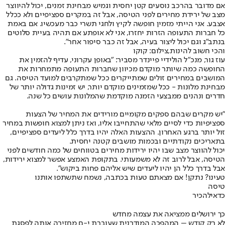
אם מדובר בהרכב נוסעים קטן יחסית וגמיש מבחינת זמנים, יכול להיווצר
מצב של ירידת מחירים לפני הטיסה, אבל זה במקרים ספציפיים ולא ככלל
אצבע. אני הייתי מזמין חופשה לקיץ ולחגי תשרי כבר מעכשיו. אם באמת
כל חברות התעופה הזרות יחזרו, אני לא אופתע אם תהיה בעיית סלוטים
בנתב"ג וגם יכול ליצור בעיה, אבל זה כבר סיפור אחר".
והכי חשוב להינות,צילום: קוקו
עוז גור, מנכ"ל הולידיי פיינדר מסביר: "באופן עקרוני, עדיף להזמין את
החופשה כמה שיותר מוקדם מכיוון שחברות התעופה מתמחרות את
המושבים במחירים זולים שמתייקרים ככל שמתקרבים למועד הטיסה. גם
מבחינת מלונות - ככל שמזמינים מוקדם יותר, יש זמינות גדולה יותר של
חדרים ונהנים ממבצעי הזמנה מוקדמת שהמלונות עושים כל שנה.
"יש מקרים שבהם ספקים מקומיים מורידים את המחיר של הצעות
ספציפיות כדי לסיים מלאי שהתחייבו אליו, ואז ניתן למצוא חופשות במחיר
זול יותר ברגע האחרון. ההצעות האלה יהיו בדרך כלל ליעדים ספציפיים,
בתאריכים נקודתיים ובכמות מושבים קטנה יחסית.
יכול להווצר מצב שבו יהיו ירידות מחירים בטווחים של כמה חודשים לפני
הטיסה, אבל לרוב זה לא משמעותי. בתקופת האמצע אפשר למצוא ירידות,
אבל בדרך כלל הן יהיו ליעדים שיש אליהם פחות ביקוש".
טעינו? נתקן! אם מצאתם טעות בכתבה, נשמח שתשתפו אותנו
טיסה
כדאי
להכיר
כך ירושלים ממציאה את עצמה מחדש
לא רק קודש – המהפכה המודרנית שעוברת י-ם מחזירה אותה לפסגת