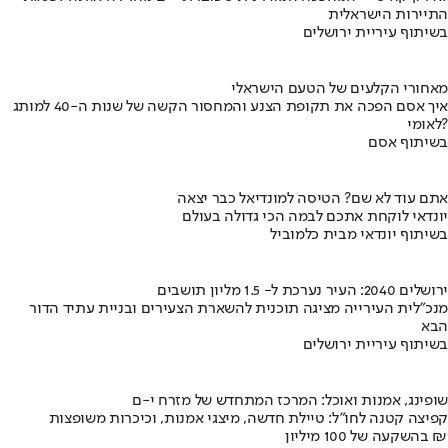
התיירות הישראלית
בשיתוף עיריית ירושלים
מאחורי הקלעים של הטעם הישראלי
איך אסם הפכה את תקופת הצנע והמחסור הקשה של שנות ה-40 למותג
לאומי?
בשיתוף אסם
אתם עוד לא שם? הטיסה למונדיאל כבר יצאה
יונדאי לוקחת אתכם לבמה הכי גדולה בעולם
בשיתוף יונדאי מבית כלמוביל
ירושלים 2040: העיר נערכת ל- 1.5 מליון תושבים
מנכ"לית העירייה מציגה תוכנית להשארת הצעירים ובניית עתיד הדור
הבא
בשיתוף עיריית ירושלים
שופינג, אמנות ואוכל: המרכז המתחדש של מזרח י-ם
קפיצה קטנה לחו"ל: טיילת חדשה, מיצגי אמנות, וכיכרות משופצות
בהשקעה של 100 מיליון ₪