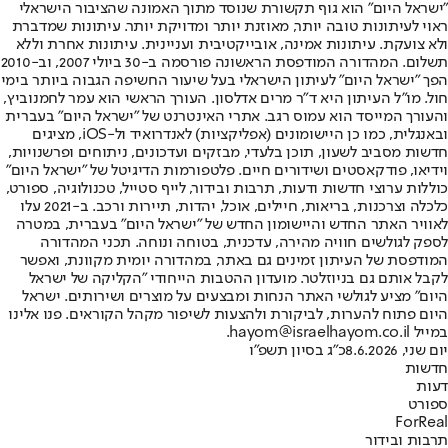
"ישראל היום" הוא גוף תקשורת שנוסד מתוך האמונה שהציבור הישראלי
ראוי לעיתונות טובה יותר, מאוזנת יותר ומדויקת יותר. עיתונות שמדברת
ולא צועקת. עיתונות אמינה, אובייקטיבית ועניינית. עיתונות אחרת וללא
תשלום. המהדורה המודפסת הראשונה פורסמה ב-30 ביולי 2007, וב-2010
הפך "ישראל היום" לעיתון הישראלי בעל שיעור החשיפה הגבוה ביותר בימי
חול. מו"ל העיתון היא ד"ר מרים אדלסון. העורך הראשי הוא עמר לחמנוביץ,
והעורך המייסד הוא עמוס רגב. אתרי האינטרנט של "ישראל היום" בעברית
ובאנגלית, כמו כן היישומונים (אפליקציות) לאנדרואיד ול-iOS, מציגים
חדשות מסביב לשעון, תוכן בלעדי, מבזקים ועדכונים, ניתוחים ופרשנויות,
וידיאו, פודקאסטים ושידורים חיים. פלטפורמות הדיגיטל של "ישראל היום"
כוללות ערוצי חדשות ודעות, תרבות ובידור, לייף סטייל, טכנולוגיה, ספורט,
כלכלה וצרכנות, בריאות, חיילים, אוכל, יהדות, תיירות ורכב. ב-2021 עלו
לאוויר האתר החדש והיישומון החדש של "ישראל היום" בעברית, במטרה
לספק לגולשים חוויה מהירה, עדכנית, בטוחה ונוחה. תכני המהדורה
המודפסת של העיתון זמינים גם באתר, במהדורה יומית מקוונת, ואפשר
לקבל אותם גם בניוזלטר. מועדון ההטבות הייחודי "הקליקה של ישראל
היום" מציע לגולשי האתר הנחות ומבצעים על מוצרים ושירותים. ישראל
היום פתוח להערות, לביקורת ולהצעות לשיפור מקהל הקוראים. פנו אלינו
במייל hayom@israelhayom.co.il.
יום שני, 8.6.2026
כ"ג בסיון תשפ"ו
חדשות
דעות
ספורט
ForReal
תרבות ובידור