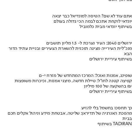
אתם עוד לא שם? הטיסה למונדיאל כבר יצאה
יונדאי לוקחת אתכם לבמה הכי גדולה בעולם
בשיתוף יונדאי מבית כלמוביל
ירושלים 2040: העיר נערכת ל- 1.5 מליון תושבים
מנכ"לית העירייה מציגה תוכנית להשארת הצעירים ובניית עתיד הדור
הבא
בשיתוף עיריית ירושלים
שופינג, אמנות ואוכל: המרכז המתחדש של מזרח י-ם
קפיצה קטנה לחו"ל: טיילת חדשה, מיצגי אמנות, וכיכרות משופצות
בהשקעה של 100 מיליון ₪
בשיתוף עיריית ירושלים
כך תחסכו בחשמל בלי להזיע
מהפכת האנרגיה של תדיראן: שליטה, אבטחת מידע וניהול אקלים חכם
בבית
בשיתוף TADIRAN