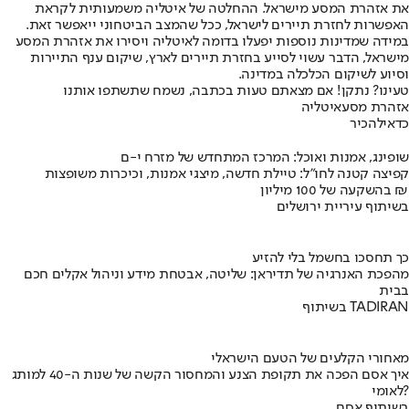
את אזהרת המסע מישראל. ההחלטה של איטליה משמעותית לקראת
האפשרות לחזרת תיירים לישראל, ככל שהמצב הביטחוני ייאפשר זאת.
במידה שמדינות נוספות יפעלו בדומה לאיטליה ויסירו את אזהרת המסע
מישראל, הדבר עשוי לסייע בחזרת תיירים לארץ, שיקום ענף התיירות
וסיוע לשיקום הכלכלה במדינה.
טעינו? נתקן! אם מצאתם טעות בכתבה, נשמח שתשתפו אותנו
אזהרת מסע
איטליה
כדאי
להכיר
שופינג, אמנות ואוכל: המרכז המתחדש של מזרח י-ם
קפיצה קטנה לחו"ל: טיילת חדשה, מיצגי אמנות, וכיכרות משופצות
בהשקעה של 100 מיליון ₪
בשיתוף עיריית ירושלים
כך תחסכו בחשמל בלי להזיע
מהפכת האנרגיה של תדיראן: שליטה, אבטחת מידע וניהול אקלים חכם
בבית
בשיתוף TADIRAN
מאחורי הקלעים של הטעם הישראלי
איך אסם הפכה את תקופת הצנע והמחסור הקשה של שנות ה-40 למותג
לאומי?
בשיתוף אסם