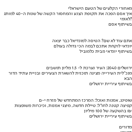
מאחורי הקלעים של הטעם הישראלי
איך אסם הפכה את תקופת הצנע והמחסור הקשה של שנות ה-40 למותג
לאומי?
בשיתוף אסם
אתם עוד לא שם? הטיסה למונדיאל כבר יצאה
יונדאי לוקחת אתכם לבמה הכי גדולה בעולם
בשיתוף יונדאי מבית כלמוביל
ירושלים 2040: העיר נערכת ל- 1.5 מליון תושבים
מנכ"לית העירייה מציגה תוכנית להשארת הצעירים ובניית עתיד הדור
הבא
בשיתוף עיריית ירושלים
שופינג, אמנות ואוכל: המרכז המתחדש של מזרח י-ם
קפיצה קטנה לחו"ל: טיילת חדשה, מיצגי אמנות, וכיכרות משופצות
בהשקעה של 100 מיליון ₪
בשיתוף עיריית ירושלים
מדורים