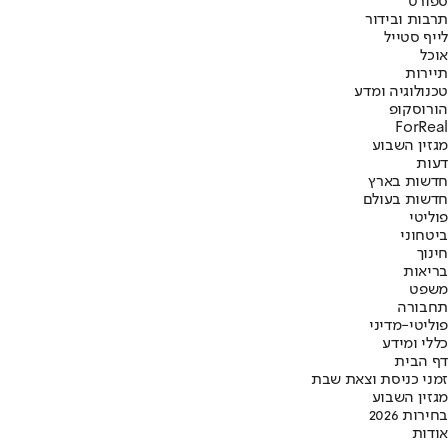
ספורט
תרבות ובידור
לייף סטייל
אוכל
תיירות
טכנולוגיה ומדע
הורוסקופ
ForReal
מגזין השבוע
דעות
חדשות בארץ
חדשות בעולם
פוליטי
ביטחוני
חינוך
בריאות
משפט
תחבורה
פוליטי-מדיני
כללי ומידע
דף הבית
זמני כניסת וצאת שבת
מגזין השבוע
בחירות 2026
אודות