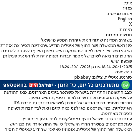
אוכל
מגזין
אנחנו מגייסים
English
X
תיירות
חדשות תיירות
בשורה: המדינה שתוריד את אזהרת המסע מישראל
סגן ראש הממשלה ושר החוץ של איטליה הודיע שהמדינה תסיר את אזהרת
המסע מישראל • זאת לאחר שהפסקת האש בצפון הארץ והעסקה להחזרת
החטופים הביאה לשובן של מספר חברות תעופה זרות לחדש את פעילותן
שמעון יעיש
20/1/2025, 18:24
,עודכן
20/1/2025, 18:24
0
השמעה
סורנטו, איטליה. צילום: pixabay
מצב התעופה והתיירות בישראל משתפר בימים האחרונים, מאז ההודעה
על עסקת החטופים וכחודשיים לאחר הפסקת האש בצפון.
חברות תעופה רבות הודיעו על חזרתן לישראל
וביניהן גם חברת ITA
האיטלקית
, כפי שפרסמנו כאן לפני כמה ימים וזאת לצד חברות תעופה
נוספות מאירופה.
עתידות: בקרוב ישראל תוצף באיטלקים,צילום: גדעון מרקוביץ
כעת מפרסמים במשרד החוץ הישראלי כי שר החוץ אירח את סגן ראש
הממשלה ושר החוץ של איטליה, אנטוניו טאיאני, שהודיע שאיטליה תסיר