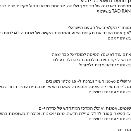
כך תחסכו בחשמל בלי להזיע
מהפכת האנרגיה של תדיראן: שליטה, אבטחת מידע וניהול אקלים חכם בבי
בשיתוף TADIRAN
מאחורי הקלעים של הטעם הישראלי
איך אסם הפכה את תקופת הצנע והמחסור הקשה של שנות ה-40 למותג לאומי?
בשיתוף אסם
אתם עוד לא שם? הטיסה למונדיאל כבר יצאה
יונדאי לוקחת אתכם לבמה הכי גדולה בעולם
בשיתוף יונדאי מבית כלמוביל
ירושלים 2040: העיר נערכת ל- 1.5 מליון תושבים
מנכ"לית העירייה מציגה תוכנית להשארת הצעירים ובניית עתיד הדור הבא
בשיתוף עיריית ירושלים
שופינג, אמנות ואוכל: המרכז המתחדש של מזרח י-ם
קפיצה קטנה לחו"ל: טיילת חדשה, מיצגי אמנות, וכיכרות משופצות בהשקעה של 100 מיליון ₪
בשיתוף עיריית ירושלים
מדורים