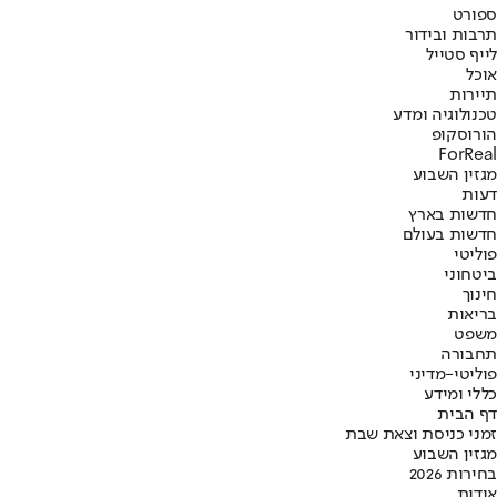
ספורט
תרבות ובידור
לייף סטייל
אוכל
תיירות
טכנולוגיה ומדע
הורוסקופ
ForReal
מגזין השבוע
דעות
חדשות בארץ
חדשות בעולם
פוליטי
ביטחוני
חינוך
בריאות
משפט
תחבורה
פוליטי-מדיני
כללי ומידע
דף הבית
זמני כניסת וצאת שבת
מגזין השבוע
בחירות 2026
אודות