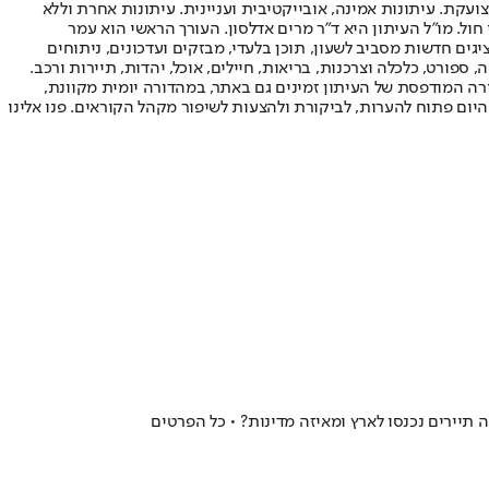
ועקת. עיתונות אמינה, אובייקטיבית ועניינית. עיתונות אחרת וללא
עור החשיפה הגבוה ביותר בימי חול. מו"ל העיתון היא ד"ר מרים אדלסון. העורך הראשי הוא עמר
 והעורך המייסד הוא עמוס רגב. אתרי האינטרנט של "ישראל היום" בעברית ובאנגלית, כמו כן היישומונים (אפליקציות) לאנדרואיד ול-iOS, מציגים חדשות מסביב לשעון, תוכן בלעדי, מבזקים ועדכונים, ניתוחים
, ספורט, כלכלה וצרכנות, בריאות, חיילים, אוכל, יהדות, תיירות ורכב.
דורה המודפסת של העיתון זמינים גם באתר, במהדורה יומית מקוונת,
היום פתוח להערות, לביקורת ולהצעות לשיפור מקהל הקוראים. פנו אלינו