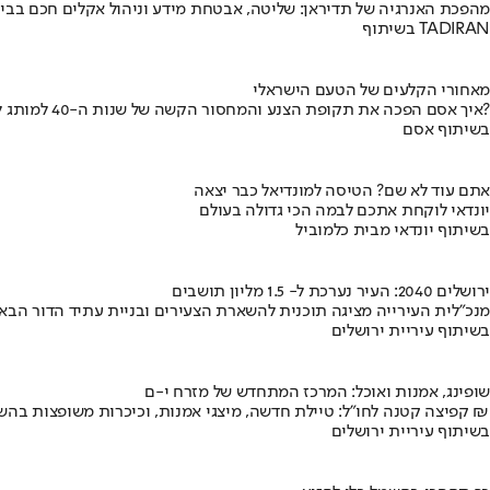
מהפכת האנרגיה של תדיראן: שליטה, אבטחת מידע וניהול אקלים חכם בבי
בשיתוף TADIRAN
מאחורי הקלעים של הטעם הישראלי
איך אסם הפכה את תקופת הצנע והמחסור הקשה של שנות ה-40 למותג לאומי?
בשיתוף אסם
אתם עוד לא שם? הטיסה למונדיאל כבר יצאה
יונדאי לוקחת אתכם לבמה הכי גדולה בעולם
בשיתוף יונדאי מבית כלמוביל
ירושלים 2040: העיר נערכת ל- 1.5 מליון תושבים
מנכ"לית העירייה מציגה תוכנית להשארת הצעירים ובניית עתיד הדור הבא
בשיתוף עיריית ירושלים
שופינג, אמנות ואוכל: המרכז המתחדש של מזרח י-ם
קפיצה קטנה לחו"ל: טיילת חדשה, מיצגי אמנות, וכיכרות משופצות בהשקעה של 100 מיליון ₪
בשיתוף עיריית ירושלים