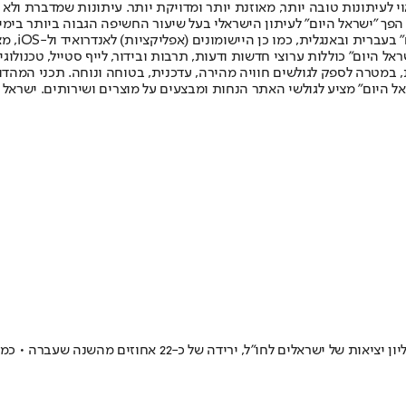
לעיתונות טובה יותר, מאוזנת יותר ומדויקת יותר. עיתונות שמדברת ולא צ
שלום. המהדורה המודפסת הראשונה פורסמה ב-30 ביולי 2007, וב-2010 הפך "ישראל היום" לעיתון הישראלי בעל שי
לחמנוביץ,
ל היום" כוללות ערוצי חדשות ודעות, תרבות ובידור, לייף סטייל, טכנולוגיה
ברית, במטרה לספק לגולשים חוויה מהירה, עדכנית, בטוחה ונוחה. תכני המה
ל היום" מציע לגולשי האתר הנחות ומבצעים על מוצרים ושירותים. ישראל 