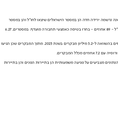
יום (שני). השנה נרשמה ירידה חדה הן במספר הישראלים שיצאו לחו"ל והן במספר
בשנת 2024 נרשמו 7.08 מיליון יציאות של ישראלים לחו"ל, ירידה של כ-22 אחוזים לעומת 9.05 מיליון יציאות בשנת 2023. הרוב המכריע של היוצאים לחו"ל - 89 אחוזים - בחרו בטיסה כאמצעי תחבורה מועדף. במספרים, 6.27
הפגיעה המשמעותית ביותר נרשמה בתיירות הנכנסת לישראל. בשנת 2024 נרשמו 974.4 אלף כניסות מבקרים בלבד, צניחה דרמטית של כמעט 70 אחוזים בהשוואה ל-3.2 מיליון מבקרים בשנת 2023. מתוך המבקרים שכן הגיעו
ל מלחמת חרבות ברזל, שפרצה ב-7 באוקטובר 2023, על ענף התיירות הישראלי. הנתונים מצביעים על פגיעה משמעותית הן בתיירות הפנים והן בתיירות