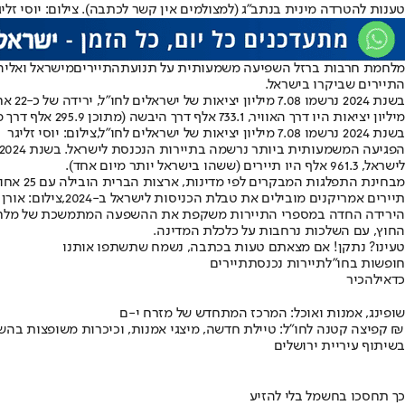
טענות להטרדה מינית בנתב"ג (למצולמים אין קשר לכתבה). צילום: יוסי זליג
מלחמת חרבות ברזל השפיעה משמעותית על תנועת
התיירים
התיירים שביקרו בישראל.
מיליון יציאות היו דרך האוויר, 733.1 אלף דרך היבשה (מתוכן 295.9 אלף דרך מעבר טאבה), ו-78.6 אלף יציאות דרך הים.
בשנת 2024 נרשמו 7.08 מיליון יציאות של ישראלים לחו"ל,צילום: יוסי זליגר
לישראל, 961.3 אלף היו תיירים (ששהו בישראל יותר מיום אחד).
מבחינת התפלגות המבקרים לפי מדינות, ארצות הברית הובילה עם 25 אחוזים מכלל הכניסות, אחריה צרפת עם 13.3 אחוזים, בריטניה עם 8.2 אחוזים, ורוסיה עם 7.2 אחוזים מכלל המבקרים.
תיירים אמריקנים מובילים את טבלת הכניסות לישראל ב-2024,צילום: אורן בן חקון
החוץ, עם השלכות נרחבות על כלכלת המדינה.
טעינו? נתקן! אם מצאתם טעות בכתבה, נשמח שתשתפו אותנו
חופשות בחו"ל
תיירות נכנסת
תיירים
כדאי
להכיר
שופינג, אמנות ואוכל: המרכז המתחדש של מזרח י-ם
קפיצה קטנה לחו"ל: טיילת חדשה, מיצגי אמנות, וכיכרות משופצות בהשקעה של 100 מיליון ₪
בשיתוף עיריית ירושלים
כך תחסכו בחשמל בלי להזיע