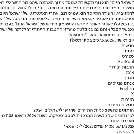
"ישראל היום" הוא גוף תקשורת שנוסד מתוך האמונה שהציבור הישראלי ראוי 
ת
ופרשנויות, וידיאו, פודקאסטים ושידורים חיים. פלטפורמות הדיגיטל של "ישרא
ב-2021 עלו לאוויר האתר החדש והיישומון החדש של "ישראל היום" בע
ואפשר לקבל אותם גם בניוזלטר. מועדון ההטבות הייחודי "הקליקה של ישרא
במייל hayom@israelhayom.co.il.
יום ראשון, 7.6.2026
כ"ב בסיון תשפ"ו
חדשות
דעות
ספורט
ForReal
תרבות ובידור
אוכל
מגזין
אנחנו מגייסים
English
X
תיירות
חדשות תיירות
הנתונים נחשפו: כמות התיירים שהגיעו לישראל ב-2024
לפי נתונים של הלשכה המרכזית לסטטיסטיקה, בשנת 2024 נרשמו 7.08 מיליון יציאות של ישראלים לחו"ל, ירידה של כ-22 אחוזים מהשנה שעברה • כמה תיירים נכנסו לארץ ומאיזה מדינות? • כל הפרטים
מערכת היום
6/1/2025, 14:06
,עודכן
6/1/2025, 14:06
0
השמעה