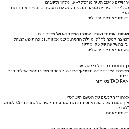
ירושלים 2040: העיר נערכת ל- 1.5 מליון תושבים
מנכ"לית העירייה מציגה תוכנית להשארת הצעירים ובניית עתיד הדור
הבא
בשיתוף עיריית ירושלים
שופינג, אמנות ואוכל: המרכז המתחדש של מזרח י-ם
קפיצה קטנה לחו"ל: טיילת חדשה, מיצגי אמנות, וכיכרות משופצות
בהשקעה של 100 מיליון ₪
בשיתוף עיריית ירושלים
כך תחסכו בחשמל בלי להזיע
מהפכת האנרגיה של תדיראן: שליטה, אבטחת מידע וניהול אקלים חכם
בבית
בשיתוף TADIRAN
מאחורי הקלעים של הטעם הישראלי
איך אסם הפכה את תקופת הצנע והמחסור הקשה של שנות ה-40 למותג
לאומי?
בשיתוף אסם