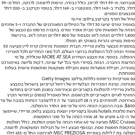
ופברואר, מ-99 דולר לכיוון, כולל כבודה. טיסות לדוגמה: לרנקה, החל מ-99
דולר, בלגרד ב-149 דולר, מונטנגרו ב-169 דולר, בטומי וקרקוב ב-200 דולר
ומבצעים נוספים.
טיול של חורף בקרקוב,צילום: איי.פי
באופיר טורס יציעו 30 דולר על הטיולים המאורגנים של החברה ו-5 אחוזים
הנחה על חופשות סקי מבית אופיר טורס. בחברה פרסמו גם מבצע של
1,800 דולרים הנחה לזוג וסבסוד של 800 דולרים הנחה לזוג, ברכישת
טיסות בשייט נהרות בשווקי חג המולד.
במסגרת מבצעי בלאק פריידי, חברת הספנות נורוויג'ן קרוז ליין מציעה 50
אחוזי הנחה לכל ההפלגות ברחבי העולם, לכל סוגי החדרים ולכל תאריכי
ההפלגה. בנוסף, את מבצע השדרוג MORE AT SEA שכוללת, על פי
הודעות החברה, הנחה בסיורי חוף בכל יעד עגינה, דקות גלישה באינטרנט
באונייה, חבילת מסעדות נושא וחבילת משקאות מותאמת אישית בעלות
מופחתת.
גם אטרקיות כריסמס כלולות,צילום: Getty Images
סנורמה, נציגת המכירות הבלעדית של רויאל קריביאן בישראל במבצע
בלאק פריידיי להפלגות בקאריביים ובאירופה במגוון תאריכים בחודשי
החורף לאיים הקאריביים ולבהאמס, החל מאפריל (פסח) ובחודשי הקיץ
באירופה. למזמינים בין ה 28 לנובמבר עד ה 3 לדצמבר הנחות בגובה של עד
$800, גובה ההטבה הנחה הינו על פי סוג החדר וההפלגה.
רשת מלונות louis hotels בקפריסין יוצאת במבצע בלאק פריידי, שיימשך
עד ה-4.12 ומציע עד 45 אחוז הנחה על כל סוגי החופשות.
MSC Cruises מציעה עד 40 אחוז הנחה על מגוון הפלגות, כולל הפלגות
בתקופת חופשת פסח, ובנוסף מבצע 1+1 על חבילות המשקאות. לדוגמה,
הפלגה בת 7 לילות באוניית MSC PREZIOSA לאירופה החל מ-453 דולר