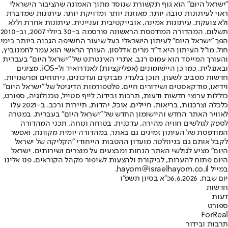
"ישראל היום" הוא גוף תקשורת שנוסד מתוך האמונה שהציבור הישראלי
ראוי לעיתונות טובה יותר, מאוזנת יותר ומדויקת יותר. עיתונות שמדברת
ולא צועקת. עיתונות אמינה, אובייקטיבית ועניינית. עיתונות אחרת וללא
תשלום. המהדורה המודפסת הראשונה פורסמה ב-30 ביולי 2007, וב-2010
הפך "ישראל היום" לעיתון הישראלי בעל שיעור החשיפה הגבוה ביותר בימי
חול. מו"ל העיתון היא ד"ר מרים אדלסון. העורך הראשי הוא עמר לחמנוביץ,
והעורך המייסד הוא עמוס רגב. אתרי האינטרנט של "ישראל היום" בעברית
ובאנגלית, כמו כן היישומונים (אפליקציות) לאנדרואיד ול-iOS, מציגים
חדשות מסביב לשעון, תוכן בלעדי, מבזקים ועדכונים, ניתוחים ופרשנויות,
וידיאו, פודקאסטים ושידורים חיים. פלטפורמות הדיגיטל של "ישראל היום"
כוללות ערוצי חדשות ודעות, תרבות ובידור, לייף סטייל, טכנולוגיה, ספורט,
כלכלה וצרכנות, בריאות, חיילים, אוכל, יהדות, תיירות ורכב. ב-2021 עלו
לאוויר האתר החדש והיישומון החדש של "ישראל היום" בעברית, במטרה
לספק לגולשים חוויה מהירה, עדכנית, בטוחה ונוחה. תכני המהדורה
המודפסת של העיתון זמינים גם באתר, במהדורה יומית מקוונת, ואפשר
לקבל אותם גם בניוזלטר. מועדון ההטבות הייחודי "הקליקה של ישראל
היום" מציע לגולשי האתר הנחות ומבצעים על מוצרים ושירותים. ישראל
היום פתוח להערות, לביקורת ולהצעות לשיפור מקהל הקוראים. פנו אלינו
במייל hayom@israelhayom.co.il.
יום שבת, 6.6.2026
כ"א בסיון תשפ"ו
חדשות
דעות
ספורט
ForReal
תרבות ובידור