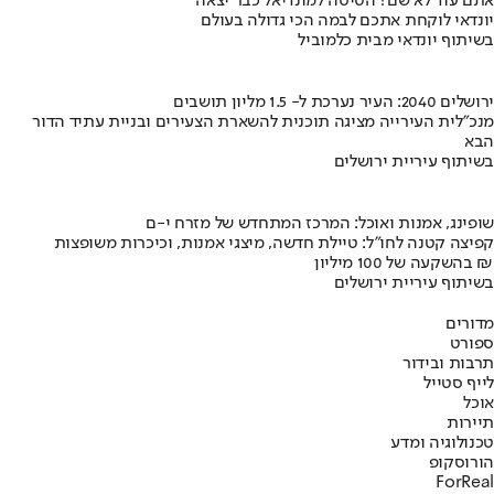
אתם עוד לא שם? הטיסה למונדיאל כבר יצאה
יונדאי לוקחת אתכם לבמה הכי גדולה בעולם
בשיתוף יונדאי מבית כלמוביל
ירושלים 2040: העיר נערכת ל- 1.5 מליון תושבים
מנכ"לית העירייה מציגה תוכנית להשארת הצעירים ובניית עתיד הדור
הבא
בשיתוף עיריית ירושלים
שופינג, אמנות ואוכל: המרכז המתחדש של מזרח י-ם
קפיצה קטנה לחו"ל: טיילת חדשה, מיצגי אמנות, וכיכרות משופצות
בהשקעה של 100 מיליון ₪
בשיתוף עיריית ירושלים
מדורים
ספורט
תרבות ובידור
לייף סטייל
אוכל
תיירות
טכנולוגיה ומדע
הורוסקופ
ForReal