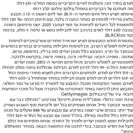
לאדם בחדר זוגי, והפלגות לאיים הקריביים בפסח החל מ-651 דולר.
מה דעתכם על הקריביים בפסח?,צילום: צילום: קלב רוזס
איסתא תציע החל מיום חמישי ה-28.11 ועד ליום ראשון ה-1.12, מבצע
בלאק פריידיי למזמינים באתר החברה בלבד, שם תינתן הנחה של 120 דולר
לחופשות לכל היעדים ליציאות עד סוף דצמבר 2025. ישנו מינימום הזמנה
בגובה 600 דולר לאדם בהרכב זוגי לחבילות נופש או טיסה + מלון, בהזנת
קוד BLACK120.
במסגרת חודש המבצעים תציע ישראייר מחירים אטרקטיביים לטיסות
וחבילות לסופ"ש הקרוב, וכן לטיסות וחבילות בתאריכים נבחרים בחודשים
נובמבר עד מרץ. המבצע כולל מגוון יעדים כמו ברלין, בודפשט, פראג,
אתונה , סופיה, דובאי, טביליסי, ורנה, בטומי, ורשה, בוקרשט ולרנקה.
לספונטניים, לסופ"ש הקרוב והחל מיום חמישי ה-2812, מגוון יעדים
לטיסות החל מ-99 דולר לכיוון לאדם. חבילות שכוללות טיסה ומלון יתחילו
ב-319 דולרים לאדם. לחודשים הקרובים ניתן למצוא מחירי טיסות החל
מ-149 דולרים לכיוון לאדם ומגוון חבילות במחיר שמתחיל ב-400 דולר
לאדם. מספר המקומות מוגבל, המבצע עד לתאריך 30.11 או עד גמר המלאי.
המבצע ניתן לרכישה באתר האינטרנט של החברה ואצל כל סוכני הנסיעות.
דובאי. עיר של קיץ,צילום: Gettyimages
עינת יונגר כרמלי, סמנכ"לית שיווק ודיגיטל בארקיע: "התחלנו כבר עם
מבצעי נובמבר סייל, אנחנו מעמיקים בכל יום ולקראת סוף השבוע נעמיק
עוד יותר. בפנים ארצי יצאנו בארקיע עם מבצעים של 888 שקלים על מגוון
חבילות כולל מלונות באילת. בחו"ל יצאנו עם מבצע של החל מ-349 דולר
לחבילות נופש, למגוון יעדים ולאורך כל החורף. אנחנו מזמינים את כולם
לנצל את חודש נובמבר, בכדי לתכנן את החופשה הבאה במחיר המשתלם
ביותר".