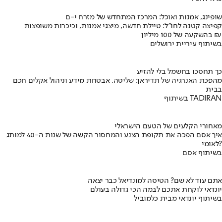
שופינג, אמנות ואוכל: המרכז המתחדש של מזרח י-ם
קפיצה קטנה לחו"ל: טיילת חדשה, מיצגי אמנות, וכיכרות משופצות
בהשקעה של 100 מיליון ₪
בשיתוף עיריית ירושלים
כך תחסכו בחשמל בלי להזיע
מהפכת האנרגיה של תדיראן: שליטה, אבטחת מידע וניהול אקלים חכם
בבית
בשיתוף TADIRAN
מאחורי הקלעים של הטעם הישראלי
איך אסם הפכה את תקופת הצנע והמחסור הקשה של שנות ה-40 למותג
לאומי?
בשיתוף אסם
אתם עוד לא שם? הטיסה למונדיאל כבר יצאה
יונדאי לוקחת אתכם לבמה הכי גדולה בעולם
בשיתוף יונדאי מבית כלמוביל