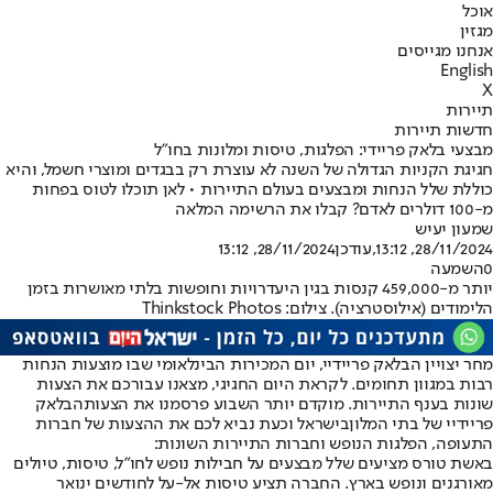
אוכל
מגזין
אנחנו מגייסים
English
X
תיירות
חדשות תיירות
מבצעי בלאק פריידי: הפלגות, טיסות ומלונות בחו"ל
חגיגת הקניות הגדולה של השנה לא עוצרת רק בבגדים ומוצרי חשמל, והיא
כוללת שלל הנחות ומבצעים בעולם התיירות • לאן תוכלו לטוס בפחות
מ-100 דולרים לאדם? קבלו את הרשימה המלאה
שמעון יעיש
28/11/2024, 13:12
,עודכן
28/11/2024, 13:12
0
השמעה
יותר מ-459,000 קנסות בגין היעדרויות וחופשות בלתי מאושרות בזמן
הלימודים (אילוסטרציה). צילום: Thinkstock Photos
מחר יצויין הבלאק פריידיי, יום המכירות הבינלאומי שבו מוצעות הנחות
רבות במגוון תחומים. לקראת היום החגיגי, מצאנו עבורכם את הצעות
שונות בענף התיירות. מוקדם יותר השבוע פרסמנו את הצעות
הבלאק
פריידיי של בתי המלון
בישראל וכעת נביא לכם את ההצעות של חברות
התעופה, הפלגות הנופש וחברות התיירות השונות:
באשת טורס מציעים שלל מבצעים על חבילות נופש לחו"ל, טיסות, טיולים
מאורגנים ונופש בארץ. החברה תציע טיסות אל-על לחודשים ינואר