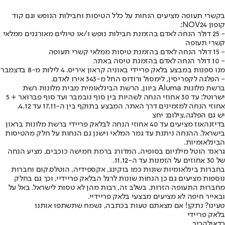
בקשרי תעופה מציעים הנחות על כלל הטיסות וחבילות הנופש וגם קוד
קופון NOV24:
- 25 דולר הנחה לאדם בהזמנת חבילות נופש ו/או טיולים מאורגנים ממלאי
קשרי תעופה
- 15 דולר הנחה לאדם בהזמנת טיסות ממלאי קשרי תעופה
- 10 דולר הנחה לאדם בהזמנת טיסה באתר.
מנו ספנות במבצע בלאק פריידי באוניה קראון איריס. 4 לילות מ-8 בדצמבר
- הפלגה לקפריסין, לימסול ורודוס החל מ-343 אירו לאדם.
ברשת מלונות Aluma ביוון, הרשת הבינלאומית מבית מלונות רשת
ישרוטל: עד 30 אחוזי הנחה לשהיות בין סוף נובמבר ועד סוף פברואר + 5
אחוזי הנחה למזמינים דרך האתר. המבצע בתוקף בין ה-17.11 עד 4.12.
יש גם הפלגה,צילום: יחצ
בדיזנהאוז מציעים עד 40 אחוזי הנחה לבלאק פריידי ברשת מלונות בראון
בישראל. ההנחה ניתנת עד גמר המלאי וישנן גם הנחות על חלק מהטיסות
הבינלאומיות.
גראנד הוטל מילניום בסופיה, המדורג ברמת חמישה כוכבים, מציע הנחה
של 30 אחוזים על הזמנות עד ה-11.12.
בחברות בינלאומיות שונות כמו בוקינג, אקספידיה, הוטלס.קום וחברות
נוספות מציעים גם כן הנחות שונות לרגל הבלאק פריידיי, וכך גם בחלק
מחברות התעופה הזרות. בשלב זה, רבות מהן לא טסות לישראל. באל על
ובאייר חיפה לא מציעים מבצעי בלאק פריידיי.
טעינו? נתקן! אם מצאתם טעות בכתבה, נשמח שתשתפו אותנו
בלאק פריידי
כדאי
להכיר