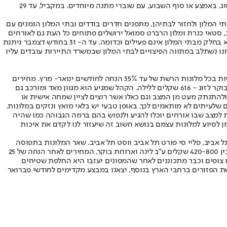
יעל בידרמן, סמנכ"לית רשת מלונות בראון מסבירה: "מלונות פתוחים בתל אביב, ירושלים ואילת. המחירים שלנו כרגע מתחילים מ-555 שקלים ללילה לזוג, באמצע או סוף השבוע, עם שוברי מתנה מיוחדים. במקביל, עד 29
המלון ולחזור לבתיהן, מתפנים חדרים בודדים ובתי המלון הנמנים עם
 סטאי כנרת ומלון הרברט סמואל ירושלים פתוחים כל העת גם לאורחים
שאינם שוהים בבתי המלון. בעיקרון, מתקני בתי המלון עובדים כרגיל, אך חלקם עובדים במתכונת מצומצמת, כגון: מסעדות השף סגורות, מתקני הספא בחלק מבתי המלון אינם פעילים וכדומה. עד ה- 31 בחודש דצמבר ניתנת
 אנחנו נשתלב במתווה הפיצויים לבתי המלון שבמשרד התיירות עובדים עליו
מרשת מלונות ישרוטל נמסר כי ישנן הנחות מיוחדות לרגל המצב של עד 35% הנחה בחודש דצמבר במלונות אילת ות"א ומחירים מוזלים להזמנות עתידיות בכל מלונות הרשת של עד 35% הנחה לחודשים ינואר- מרץ. מחירים
לדוגמא: 23-24.12 - מלון אגמים ,לילה לזוג על בסיסי לינה וארוחת בוקר ב- 324 שקלים, דוגמא נוספת: במלון רויאל ביץ' אילת - 18-19.12- לינה וארוחת בוקר לזוג - 616 שקלים ללילה. הקהל שמגיע הוא מגוון מאד ומורכב גם
ולהתנתק מעט מן המצב וגם כאלו אשר רוצים לציין שמחה אישית או
לעיתים לא מותאמים לכך. באופן טבעי יש בלאי מואץ ונזקים במלונות.
 למצב שבו אורחים יוכלו להגיע ולנפוש בהם ברמה הגבוהה כמו שהיה
ן לסיוע למלונות עצמם בנושא חשוב זה שיעזור לנו לקדם את איכות
ל אביב, פליי סי פורט תל אביב ווסט תל אביב. שאר המלונות בתפוסה
מלאה עם מפונים. השוני בתקופה זו היא העומס בשטחים הציבוריים היות ובתי המלון מלאים. המחירים הממוצעים ברשת ישראל קנדה מלונות נעים בין 420-800 שקלים ע״ב לינה וארוחת בוקר, המחירים לאחר הנחה של 25
 צופים וכבר מתכוננים לאחר שהמפונים יעזבו היא החלפת שטיחים
ת הפזורים ברחבי הארץ בנוסף, יצאנו במבצע מקדימים לחודשי פברואר