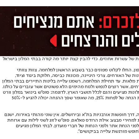
ות של עשרות אחוזים. כדי להבין קצת יותר מה קורה בבתי המלון בישראל
פון, החלו לקלוט מפונים כבר בשבוע הראשון למלחמה. צוות צוותי
 של האורחים. צרכי היגיינה, מכונות כביסה, חלוקת ביגוד וציוד,
בו לכיתות לימוד לילדים בכל הגילאים ולפעילויות לילדים ולמבוגרים. חדרי האוכל של המלון מגישים בכל יום לכל האורחים 3 ארוחות מלאות. עד תחילת המלחמה, רשמנו עלייה בלינות התיירים בבתי המלון
ים, אשר רוצים לנפוש ולנוח מהימים הלא פשוטים אשר עוברים על כולנו.
ות הן מעבר למחירים מיוחדים שהמלונות מציעים והנם לכלל תושבי הארץ, לדוגמה: סופ"ש בינואר במלון וורט
בנתניה יעלה 1,200 שקלים לזוג לעומת 1,700 בשנה שעברה, במלון וורט בים המלח המחיר בסוף השבוע ירד מ-1,600 שקלים ל-1,200, על כל אלו ניתנת הנחה של לפחות 25%, מה שאומר שסך ההנחה יכולה להגיע ל-50%
דרך חופשות אורבניות בת"א ובירושלים. אין שוני מהותי באירוח, ישנם
 נפגמת. קיים מבצע עד סוף דצמבר בכל מלונות הרשת עד 50% הנחה לישראלים. דוגמאות למחירי מבצע: אילת הרודס פאלאס, סופ"ש לזוג לשני לילות עם ארוחת
תל אביב, לילה אחד בסופ"ש יעלה לזוג 696 שקלים במקום 1,392 שקלים. כל המחירים הם לפני הנחת אתר ולפני הנחות של חברי מועדון. לבתי המלון מגיעים
חופש מורגשת עלייה בביקושים".