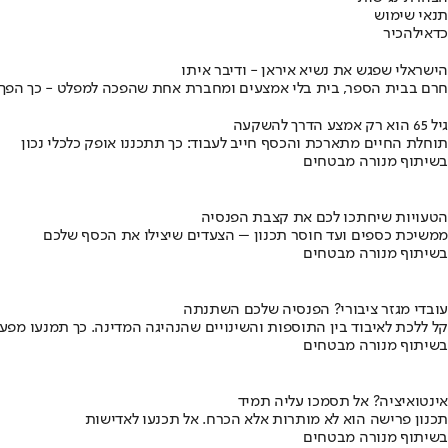
תנאי שימוש
כדאי
להכיר
הישראלי שפגש את נשיא איראן - ודיבר איתו
חרם בבית הספר, בית בלי אמצעים ומחברת אחת שהפכה למפלט - כך הפך יני
גיל 65 הוא רק אמצע הדרך להשקעה
תוחלת החיים מתארכת והכסף חייב לעבוד: כך תתכננו אופק כלכלי נכון
בשיתוף מנורה מבטחים
הטעויות שיחתכו לכם את קצבת הפנסיה
ממשיכת כספים ועד חוסר תכנון – הצעדים שיצילו את הכסף שלכם
בשיתוף מנורה מבטחים
עובדי מגזר ציבורי? הפנסיה שלכם השתנתה
קל ללכת לאיבוד בין התוספות והשינויים שהנהיגה המדינה. כך תמנעו מפ
בשיתוף מנורה מבטחים
אינטואיציה? אל תסמכו עליה תמיד
תכנון פרישה הוא לא מותרות אלא הכרח. אל תכנעו לאדישות
בשיתוף מנורה מבטחים