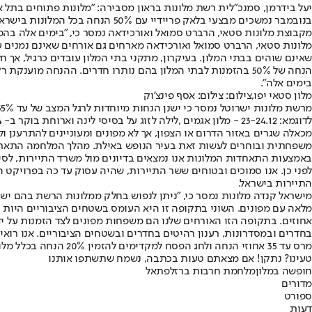
בנובמבר נמשכים מבצעי בלאק פריידיי עם 50% הנחה בכל המלונות בישראל וביוון".
מקבוצת מלונות סטאי, הרברט סמואל ואורכידאה נמסר כי, "בימים אלה בה
מלונות סטאי, הרברט סמואל ואורכידאה מארחים גם אורחים שאינם נמנים 
הנחה של 50% בהזמנות לבתי המלון בהם נותרו חדרים. ההנחה מ
בימים אלה".
מלון סטאי יפו,צילום: צילום: אסף פינצ'וק
מכאלה שגרים באזור הדרום או הצפון, אך לא מפונים ומעוניינים להתרענ
משפחתית ובוחרים לעשות זאת בעיר הנופש באילת. מהלך המלחמה התארחו ו
באמצעות התאחדות המלונות אנו נמצאים בדיונים מול משרד התיירות, לסיי
לפני כן. אנו סמוכים ובטוחים ששר התיירות, שהיה עסוק עד כה בפרויקט 
התיירות בישראל.
מישראל קנדה מלונות נמסר כי, "ניתן לנפוש בחלק ממלונות הרשת בהם יש חד
אחוזים. בתקופה הזו האורחים שלנו הם משפחות מפונים לצד הזמנות על י
בחדרים ובמסדרונות, רענון רהיטים בחדרים ובשטחים הציבוריים. אנו רוא
מרס עד 35 אחוזי הנחה ולחג הפסח למקדימים להזמין 20% הנחה בכלל מלונות הרשת".
טעינו? נתקן! אם מצאתם טעות בכתבה, נשמח שתשתפו אותנו
חופשה במלון
מלחמת חרבות ברזל
פתאל
מדורים
ספורט
דעות