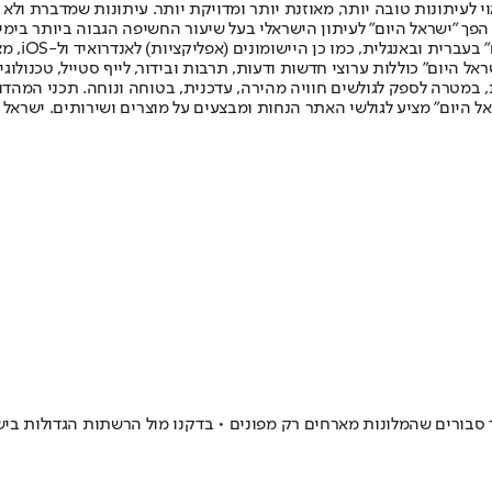
לעיתונות טובה יותר, מאוזנת יותר ומדויקת יותר. עיתונות שמדברת ולא צ
שלום. המהדורה המודפסת הראשונה פורסמה ב-30 ביולי 2007, וב-2010 הפך "ישראל היום" לעיתון הישראלי בעל שי
לחמנוביץ,
ל היום" כוללות ערוצי חדשות ודעות, תרבות ובידור, לייף סטייל, טכנולוגיה
ברית, במטרה לספק לגולשים חוויה מהירה, עדכנית, בטוחה ונוחה. תכני המה
ל היום" מציע לגולשי האתר הנחות ומבצעים על מוצרים ושירותים. ישראל 
רים שהמלונות מארחים רק מפונים • בדקנו מול הרשתות הגדולות בישראל