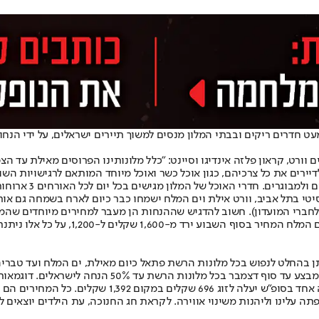
מעט חדרים ריקים ובבתי המלון מנסים למשוך תיירים ישראלים, על ידי הנח
וורט, קראון פלזה אינדיגו וסיינט: "כלל מלונותינו הפרוסים מאילת עד הצ
רים את כל צרכיהם, כגון אוכל כשר ואוכל מיוחד המותאם לרגישויות השונות
אולמות הכנסים הוס
טי בתל אביב, וורט אילת וים המלח ישמחו כבר כיום לארח בשמחה גם אורח
תקופה הזאת, אנו מעניקים הנחה גורפת של עד 35 אחוזי הנחה ( 25 + 10 לחברי המועדון). חשוב להדגיש שההנח
 בהחלט לנפוש בכל מלונות הרשת פתאל כיום מאילת, ים המלח ועד טבריה, 
מתקנים אשר עובדים חלקית אולם חווית האירוח הכללית לא
בוקר ב-2,015 שקלים במקום 3,100 שקלים. במלון רוטשילד ב
לינו וליהנות משינוי אווירה. לקראת חג החנוכה, עת הילדים יוצאים ל