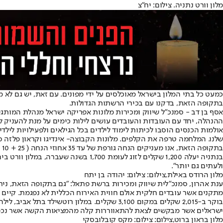
מלון וורט נתניה. צילום: יח"צ
כמעט כל בתי המלון בישראל מאוכלסים על ידי מפונים. עם זאת, יש גם לא 
בתקופה הזאת, בדקנו עם בכירי הרשתות הגדולות.
אסף בן דב - סמנכ"ל שיווק ומכירות מלונות אפריקה ישראל מנהלת המותגים 
ההנהלה, יחד עם העובדות והעובדים עושים לילות כימים על מנת להעניק לדיי
שלנו. המלחמה טרפה את הקלפים. מלונות הקבוצה- אינדיגו וקראון פלזה סי
ב
ולעתים גם יותר".
מלון הרודס באילת,צילום: צילום: יהודה בן יתח
ענת אהרון, סמנכ"לית שיווק ומכירות ברשת פתאל: "גם בתקופה הזאת, ניתן
ישראלים אשר מבקשים לצאת להתאווררות קלה מהמציאות הקשה אשר נכפתה ע
מלון בראון ברוט,צילום: צילום: מקס קובלובסקי