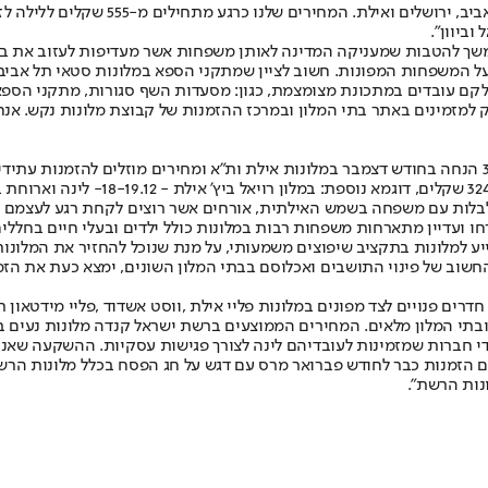
משך להטבות שמעניקה המדינה לאותן משפחות אשר מעדיפות לעזוב את בתי 
על המשפחות המפונות. חשוב לציין שמתקני הספא במלונות סטאי תל אביב,
וענקת רק למזמינים באתר בתי המלון ובמרכז ההזמנות של קבוצת מלונות נקש.
ן ולבלות עם משפחה בשמש האילתית, אורחים אשר רוצים לקחת רגע לעצמם 
עדיין מתארחות משפחות רבות במלונות כולל ילדים ובעלי חיים בחללים ש
ע למלונות בתקציב שיפוצים משמעותי, על מנת שנוכל להחזיר את המלונות
החשוב של פינוי התושבים ואכלוסם בבתי המלון השונים, ימצא כעת את הזמ
רים פנויים לצד מפונים במלונות פליי אילת ,ווסט אשדוד ,פליי מידטאון ת
די חברות שמזמינות לעובדיהם לינה לצורך פגישות עסקיות. ההשקעה שאנו
ים הזמנות כבר לחודש פברואר מרס עם דגש על חג הפסח בכלל מלונות הרש