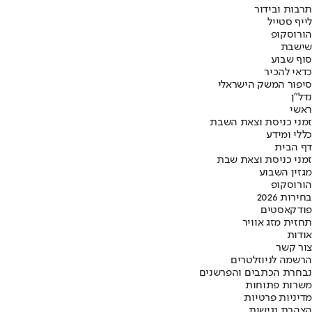
תרבות ובידור
לייף סטייל
הורוסקופ
שישבת
סוף שבוע
כדאי להכיר
סיפור המשק הישראלי
נדל"ן
ראשי
זמני כניסת וצאת השבת
כללי ומידע
דף הבית
זמני כניסת וצאת שבת
מגזין השבוע
הורוסקופ
בחירות 2026
פודקאסטים
תחזית מזג אוויר
אודות
צור קשר
הרשמה לניוזלטרים
נבחרת הכתבים והפרשנים
משרות פתוחות
מדיניות פרטיות
הצהרת נגישות