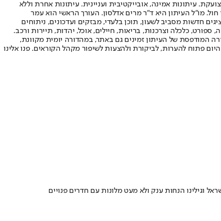
ועקת. עיתונות אמינה, אובייקטיבית ועניינית. עיתונות אחרת וללא
עור החשיפה הגבוה ביותר בימי חול. מו"ל העיתון היא ד"ר מרים אדלסון. העורך הראשי הוא עמר
 והעורך המייסד הוא עמוס רגב. אתרי האינטרנט של "ישראל היום" בעברית ובאנגלית, כמו כן היישומונים (אפליקציות) לאנדרואיד ול-iOS, מציגים חדשות מסביב לשעון, תוכן בלעדי, מבזקים ועדכונים, ניתוחים
, ספורט, כלכלה וצרכנות, בריאות, חיילים, אוכל, יהדות, תיירות ורכב.
דורה המודפסת של העיתון זמינים גם באתר, במהדורה יומית מקוונת,
היום פתוח להערות, לביקורת ולהצעות לשיפור מקהל הקוראים. פנו אלינו
 וגילינו הנחות ענק ולא מעט מלונות עם חדרים פנויים