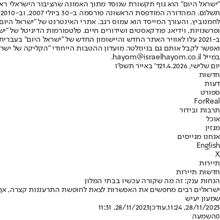
"ישראל היום" הוא גוף תקשורת שנוסד מתוך האמונה שהציבור הישראלי ראוי 
ת
ופרשנויות, וידיאו, פודקאסטים ושידורים חיים. פלטפורמות הדיגיטל של "ישרא
ב-2021 עלו לאוויר האתר החדש והיישומון החדש של "ישראל היום" בע
ואפשר לקבל אותם גם בניוזלטר. מועדון ההטבות הייחודי "הקליקה של ישרא
במייל hayom@israelhayom.co.il.
יום שלישי, 21.4.2026
ד' באייר תשפ"ו
חדשות
דעות
ספורט
ForReal
תרבות ובידור
אוכל
מגזין
אנחנו מגייסים
English
X
תיירות
חדשות תיירות
הנחות ענק: זה מה שקורה עכשיו בבתי המלון
ישראלים רבים מחפשים את האפשרות לצאת לחופשת התרעננות קצרה, אך סבו
שמעון יעיש
28/11/2023, 11:24
,עודכן
28/11/2023, 11:31
0
השמעה