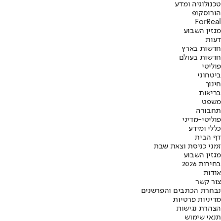
טכנולוגיה ומדע
הורוסקופ
ForReal
מגזין השבוע
דעות
חדשות בארץ
חדשות בעולם
פוליטי
ביטחוני
חינוך
בריאות
משפט
תחבורה
פוליטי-מדיני
כללי ומידע
דף הבית
זמני כניסת וצאת שבת
מגזין השבוע
בחירות 2026
אודות
צור קשר
נבחרת הכתבים והפרשנים
מדיניות פרטיות
הצהרת נגישות
תנאי שימוש