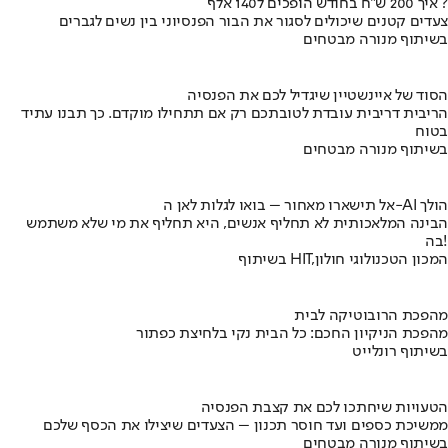
איך 200 ש"ח בחודש הופכים ל140 אלף ?
צעדים קטנים שיכולים לסגור את הבור הפנסיוני בין נשים לגברים
בשיתוף מנורה מבטחים
הסוד של איינשטיין שיגדיל לכם את הפנסיה
הריבית דריבית עובדת לטובתכם רק אם תתחילו מוקדם. כך תבנו עתיד
בטוח
בשיתוף מנורה מבטחים
אל תישארו מאחור – בואו לגלות לאן ה-AI הולך
הבינה המלאכותית לא תחליף אנשים, היא תחליף את מי שלא משתמש
בה!
בשיתוף HIT,המכון הטכנולוגי חולון
מהפכת הרובוטיקה לבית
מהפכת הניקיון החכם: כל הבית נקי בלחיצת כפתור
בשיתוף רונלייט
הטעויות שיחתכו לכם את קצבת הפנסיה
ממשיכת כספים ועד חוסר תכנון – הצעדים שיצילו את הכסף שלכם
בשיתוף מנורה מבטחים