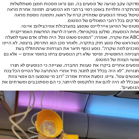
סדוקה עקב פגיעה של נוסעים בה, וגם נראו מסכות חמצן משתלשלות
מהתקרה ותלויות באופן רפוי ברחבי תא הנוסעים. תמונה אחרת מראה
טיפול באחד הנוסעים שמחזיק קרח על ראשו, ותמונה נוספת מראה
סדקים בכל רחבי הפאנלים של המטוס.
מטוס של הוויאן איירליינס שנפגע במערבולת אוויר,צילום: איי.פי.
אחת הנוסעות, סולטן בסקוניאלי, תיארה לרשת החדשות האמריקנית
ABC את שקרה, ואמרה: "המטוס פשוט נפל. היה מולנו אדם שעף למעלה
כשהראש שלו פוגע חזק בתקרה, ולאחר מכן הוא התרסק ברצפה. לא היינו
מוכנים למה שקרה". נוסע נוסף תיאר את הצרחות שהתחוללו בעת
הצניחה החופשית, וסיפר שלא רק הנוסעים צרחו בחוסר אונים – אלא גם
אנשי הצוות של המטוס.
נוסעים אחרים ביקרו את טענות החברה, שציינה כי הנוסעים לא חגרו
חגורות. "לא היה בכלל זמן לחגור, מיד אחרי ההתרעה של הטייס הכל צנח
ואנשים עפו", ציינו. נוסעת אחרת אמרה: "רוב מי שנפגעו הם אנשי צוות
שבכלל לא היה להם את הלוקסוס להיחגר, כי הם מסתובבים ומשרתים את
הנוסעים".