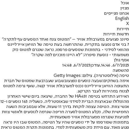
אוכל
מגזין
אנחנו מגייסים
English
X
תיירות
חדשות תיירות
סיוט: פצועים במערבולת אוויר – "המטוס צנח ואחד הנוסעים עף לתקרה"
7 בני אדם נפצעו בתקרית, שהתרחשה בעת טיסה של הוויאן איירליינס
מהוואי לסידני • בתמונות שנוסעים פרסמו, נראה שנגרם למטוס נזק
משמעותי • נוסעת סיפרה: "לא היינו מוכנים למה שקרה"
אסף גולן
6/7/2023, 14:46
,עודכן
6/7/2023, 14:48
0
השמעה
טיסה (אילוסטרציה). צילום: Getty Images
אימה בשחקים:
שבעה נוסעים נפצעו
בשבוע שעבר
בעת שמטוס של חברת
התעופה הוויאן איירליינס נכנס למערבולת אוויר קשה, שאף גרמה למטוס
לצנוח במהירות לעבר הקרקע.
האירוע התרחש בטיסה HA451 של החברה, שיצאה ביום שישי האחרון
מהונולולו שבארצות הברית לסידני שבאוסטרליה, כשעליה 163 נוסעים ו-12
אנשי צוות. הטיסה עצמה לוקחת בדרך 11 שעות, אלא שבסביבות השעה
החמישית שלה, נקלע המטוס לסערה חריפה שגרמה לנוסעים ולאנשי צוות
לפגיעות שנגרמו ממערבולת אוויר משמעותית.
בתמונות שפורסמו על ידי נוסעים שהיו על הטיסה, המטוס שבו היו נראה
פגוע מאוד, עם מידת נזק משמעותית למדי. בתמונות תקרת המטוס נראית