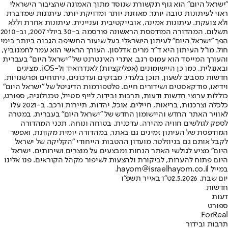
"ישראל היום" הוא גוף תקשורת שנוסד מתוך האמונה שהציבור הישראלי
ראוי לעיתונות טובה יותר, מאוזנת יותר ומדויקת יותר. עיתונות שמדברת
ולא צועקת. עיתונות אמינה, אובייקטיבית ועניינית. עיתונות אחרת וללא
תשלום. המהדורה המודפסת הראשונה פורסמה ב-30 ביולי 2007, וב-2010
הפך "ישראל היום" לעיתון הישראלי בעל שיעור החשיפה הגבוה ביותר בימי
חול. מו"ל העיתון היא ד"ר מרים אדלסון. העורך הראשי הוא עמר לחמנוביץ,
והעורך המייסד הוא עמוס רגב. אתרי האינטרנט של "ישראל היום" בעברית
ובאנגלית, כמו כן היישומונים (אפליקציות) לאנדרואיד ול-iOS, מציגים
חדשות מסביב לשעון, תוכן בלעדי, מבזקים ועדכונים, ניתוחים ופרשנויות,
וידיאו, פודקאסטים ושידורים חיים. פלטפורמות הדיגיטל של "ישראל היום"
כוללות ערוצי חדשות ודעות, תרבות ובידור, לייף סטייל, טכנולוגיה, ספורט,
כלכלה וצרכנות, בריאות, חיילים, אוכל, יהדות, תיירות ורכב. ב-2021 עלו
לאוויר האתר החדש והיישומון החדש של "ישראל היום" בעברית, במטרה
לספק לגולשים חוויה מהירה, עדכנית, בטוחה ונוחה. תכני המהדורה
המודפסת של העיתון זמינים גם באתר, במהדורה יומית מקוונת, ואפשר
לקבל אותם גם בניוזלטר. מועדון ההטבות הייחודי "הקליקה של ישראל
היום" מציע לגולשי האתר הנחות ומבצעים על מוצרים ושירותים. ישראל
היום פתוח להערות, לביקורת ולהצעות לשיפור מקהל הקוראים. פנו אלינו
במייל hayom@israelhayom.co.il.
יום שבת, 2.5.2026
ט"ו באייר תשפ"ו
חדשות
דעות
ספורט
ForReal
תרבות ובידור