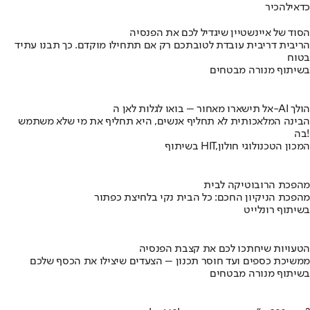
כדאי
להכיר
הסוד של איינשטיין שיגדיל לכם את הפנסיה
הריבית דריבית עובדת לטובתכם רק אם תתחילו מוקדם. כך תבנו עתיד
בטוח
בשיתוף מנורה מבטחים
אל תישארו מאחור – בואו לגלות לאן ה-AI הולך
הבינה המלאכותית לא תחליף אנשים, היא תחליף את מי שלא משתמש
בה!
בשיתוף HIT,המכון הטכנולוגי חולון
מהפכת הרובוטיקה לבית
מהפכת הניקיון החכם: כל הבית נקי בלחיצת כפתור
בשיתוף רונלייט
הטעויות שיחתכו לכם את קצבת הפנסיה
ממשיכת כספים ועד חוסר תכנון – הצעדים שיצילו את הכסף שלכם
בשיתוף מנורה מבטחים