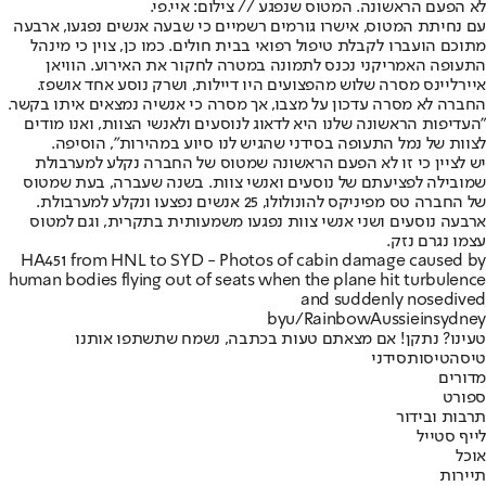
לא הפעם הראשונה. המטוס שנפגע // צילום: איי.פי.
עם נחיתת המטוס, אישרו גורמים רשמיים כי שבעה אנשים נפגעו, ארבעה
מתוכם הועברו לקבלת טיפול רפואי בבית חולים. כמו כן, צוין כי מינהל
התעופה האמריקני נכנס לתמונה במטרה לחקור את האירוע. הוויאן
איירליינס מסרה שלוש מהפצועים היו דיילות, ושרק נוסע אחד אושפז.
החברה לא מסרה עדכון על מצבו, אך מסרה כי אנשיה נמצאים איתו בקשר.
"העדיפות הראשונה שלנו היא לדאוג לנוסעים ולאנשי הצוות, ואנו מודים
לצוות של נמל התעופה בסידני שהגיש לנו סיוע במהירות", הוסיפה.
יש לציין כי זו לא הפעם הראשונה שמטוס של החברה נקלע למערבולת
שמובילה לפציעתם של נוסעים ואנשי צוות. בשנה שעברה, בעת שמטוס
של החברה טס מפיניקס להונולולו, 25 אנשים נפצעו ונקלע למערבולת.
ארבעה נוסעים ושני אנשי צוות נפגעו משמעותית בתקרית, וגם למטוס
עצמו נגרם נזק.
HA451 from HNL to SYD - Photos of cabin damage caused by
human bodies flying out of seats when the plane hit turbulence
and suddenly nosedived
by
u/RainbowAussie
in
sydney
טעינו? נתקן! אם מצאתם טעות בכתבה, נשמח שתשתפו אותנו
טיסה
טיסות
סידני
מדורים
ספורט
תרבות ובידור
לייף סטייל
אוכל
תיירות