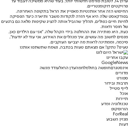
ערוץ 14
, לטובת פורמט חדשותי יותר, בעוד שהיא ממשיכה לעבוד על
פרויקטים דוקומנטריים.
החיפוש הזה אחר אותנטיות מאפיין את הראל בתקופה האחרונה.
בפודקאסט שלה היא אף חזרה לנקודות משבר ו
תיארה כיצד הפסיקה
לחיות חיים כפולים
, תהליך שהוביל אותה להציג שקיפות מלאה גם ברגעים
של חוסר ודאות.
כעת, היא מותירה את ההחלטה בידי הקהל שלה. "אני עם הילדים כאן,
מנסים לחשוב מה עושים, איך מנהלים את האירוע, אני עוד לא יודעת",
סיכמה, וממתינה לראות מה יצביעו העוקבים.
טעינו? נתקן! אם מצאתם טעות בכתבה, נשמח שתשתפו אותנו
עקבו אחרינו
G
o
o
g
l
e
News
אינסטגרם
חופשה בחול
מלחמה
עדן הראל
עודד מנשה
מדורים
ספורט
תרבות ובידור
לייף סטייל
אוכל
תיירות
טכנולוגיה ומדע
הורוסקופ
ForReal
מגזין השבוע
דעות