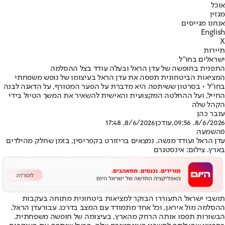
אוכל
מגזין
אנחנו מגייסים
English
X
תיירות
ישראלים בחו"ל
התפנית בחופשה של עדן הראל ובעלה עודד בצל ההסלמה
המציאות הביטחונית תפסה את עדן הראל בעיצומו של נופש משפחתי
בחו"ל • בסרטון ששיתפה היא מדברת על הפער המטורף, על הדאגה לבנה
החייל, ועל ההחלטה המקצועית והאישית להשאיר את המשך הטיול בידי
הקהל שלה
ענבר כהן
8/6/2026, 09:56
,עודכן
8/6/2026, 17:48
0
השמעה
עדן הראל ועודד מנשה. נמצאים בריזורט בקפריסין, בזמן שחלק מהילדים
בארץ. צילום: אינסטגרם
תושבי ישראל התעוררו הבוקר למציאות ביטחונית מתוחה בעקבות
ההסלמה מול איראן, וכל אחד מתמודד עם המצב בדרכו. עבור
עדן הראל
,
הבשורות תפסו אותה הרחק מהארץ, בעיצומה של חופשה משפחתית.