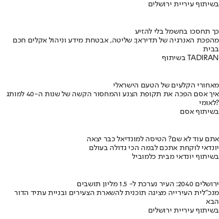
בשיתוף עיריית ירושלים
כך תחסכו בחשמל בלי להזיע
מהפכת האנרגיה של תדיראן: שליטה, אבטחת מידע וניהול אקלים חכם
בבית
בשיתוף TADIRAN
מאחורי הקלעים של הטעם הישראלי
איך אסם הפכה את תקופת הצנע והמחסור הקשה של שנות ה-40 למותג
לאומי?
בשיתוף אסם
אתם עוד לא שם? הטיסה למונדיאל כבר יצאה
יונדאי לוקחת אתכם לבמה הכי גדולה בעולם
בשיתוף יונדאי מבית כלמוביל
ירושלים 2040: העיר נערכת ל- 1.5 מליון תושבים
מנכ"לית העירייה מציגה תוכנית להשארת הצעירים ובניית עתיד הדור
הבא
בשיתוף עיריית ירושלים