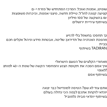
שופינג, אמנות ואוכל: המרכז המתחדש של מזרח י-ם
קפיצה קטנה לחו"ל: טיילת חדשה, מיצגי אמנות, וכיכרות משופצות
בהשקעה של 100 מיליון ₪
בשיתוף עיריית ירושלים
כך תחסכו בחשמל בלי להזיע
מהפכת האנרגיה של תדיראן: שליטה, אבטחת מידע וניהול אקלים חכם
בבית
בשיתוף TADIRAN
מאחורי הקלעים של הטעם הישראלי
איך אסם הפכה את תקופת הצנע והמחסור הקשה של שנות ה-40 למותג
לאומי?
בשיתוף אסם
אתם עוד לא שם? הטיסה למונדיאל כבר יצאה
יונדאי לוקחת אתכם לבמה הכי גדולה בעולם
בשיתוף יונדאי מבית כלמוביל