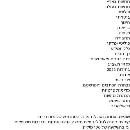
חדשות בארץ
חדשות בעולם
פוליטי
ביטחוני
חינוך
בריאות
משפט
תחבורה
פוליטי-מדיני
כללי ומידע
דף הבית
זמני כניסת וצאת שבת
מגזין השבוע
בחירות 2026
אודות
צור קשר
נבחרת הכתבים והפרשנים
מדיניות פרטיות
הצהרת נגישות
תנאי שימוש
כדאי
להכיר
שופינג, אמנות ואוכל: המרכז המתחדש של מזרח י-ם
קפיצה קטנה לחו"ל: טיילת חדשה, מיצגי אמנות, וכיכרות משופצות
בהשקעה של 100 מיליון ₪