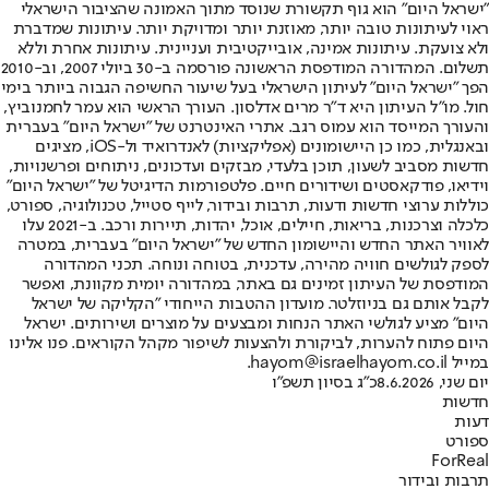
"ישראל היום" הוא גוף תקשורת שנוסד מתוך האמונה שהציבור הישראלי
ראוי לעיתונות טובה יותר, מאוזנת יותר ומדויקת יותר. עיתונות שמדברת
ולא צועקת. עיתונות אמינה, אובייקטיבית ועניינית. עיתונות אחרת וללא
תשלום. המהדורה המודפסת הראשונה פורסמה ב-30 ביולי 2007, וב-2010
הפך "ישראל היום" לעיתון הישראלי בעל שיעור החשיפה הגבוה ביותר בימי
חול. מו"ל העיתון היא ד"ר מרים אדלסון. העורך הראשי הוא עמר לחמנוביץ,
והעורך המייסד הוא עמוס רגב. אתרי האינטרנט של "ישראל היום" בעברית
ובאנגלית, כמו כן היישומונים (אפליקציות) לאנדרואיד ול-iOS, מציגים
חדשות מסביב לשעון, תוכן בלעדי, מבזקים ועדכונים, ניתוחים ופרשנויות,
וידיאו, פודקאסטים ושידורים חיים. פלטפורמות הדיגיטל של "ישראל היום"
כוללות ערוצי חדשות ודעות, תרבות ובידור, לייף סטייל, טכנולוגיה, ספורט,
כלכלה וצרכנות, בריאות, חיילים, אוכל, יהדות, תיירות ורכב. ב-2021 עלו
לאוויר האתר החדש והיישומון החדש של "ישראל היום" בעברית, במטרה
לספק לגולשים חוויה מהירה, עדכנית, בטוחה ונוחה. תכני המהדורה
המודפסת של העיתון זמינים גם באתר, במהדורה יומית מקוונת, ואפשר
לקבל אותם גם בניוזלטר. מועדון ההטבות הייחודי "הקליקה של ישראל
היום" מציע לגולשי האתר הנחות ומבצעים על מוצרים ושירותים. ישראל
היום פתוח להערות, לביקורת ולהצעות לשיפור מקהל הקוראים. פנו אלינו
במייל hayom@israelhayom.co.il.
יום שני, 8.6.2026
כ"ג בסיון תשפ"ו
חדשות
דעות
ספורט
ForReal
תרבות ובידור