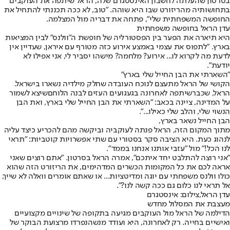
בסרטון שהעלתה לחשבון האינסטגרם שלה, הראל שיתפה את העוקבים
בתחושותיה מהריזורט שבו היא שוהה. "טוב, לא ככה תכננתי להתחיל את
החופשה המשפחתית שלי", פתחה את דבריה מול המצלמה.
עדן הראל בחופשה משפחתית
היא תיארה את הפער בין הפסטורליה של חופשת ה"וולנס" לבין המציאות
בארץ. "לתפוס את עצמי באמצע אירוע כזה מטורף עם איראן, שעדיין אין
לדעת מה לקרוא לו... אירוע? מלחמה? מישהו יסביר לי, אני אפילו לא
יודעת".
"השארתי את הבן החייל שלי בארץ"
הקושי של הראל מתעצם לנוכח העובדה שחלק מילדיה נשארו בישראל.
הראל, שכבר
שיתפה לאחרונה בגעגועים העזים לבנה הלוחם
שיצא לשמור
על המדינה, ציינה בכאב: "השארתי את הבן החייל שלי בארץ, ואת הבן
הנשוי שלי, והלב שלי כאילו...".
הבן החייל נשאר בארץ,
מתוך המקום הזה, הראל פנתה לעוקביה וביקשה מהם להכריע כיצד עליה
לנהוג כעת. היא הציבה סקר בסטורי עם שתי אפשרויות קוטביות: "תראי
לנו הכל!" מול "עזבי אותנו אנחנו בממד".
"אני רוצה להתלבט יחד איתכם", אמרה הראל בסרטון. "אתם רוצים שאני
אראה לכם את כל המקומות הכשרים המדהימים, את הריזורט הזה שהוא
כולו וולנס משפחתי עם יוגה ומדיטציות... או שאתם אומרים וואלה לא שייך,
אל תראי לנו כלום גם ככה קשה לנו?".
עדן הראל,צילום: אינסטגרם
מעצבת את המסלול מחדש
הדילמה של הראל מול העוקבים מגיעה בתקופה של שינויים מקצועיים
ואישיים בחייה. רק לאחרונה, היא ועודד מנשה
נפרדו מרצועת הבוקר של