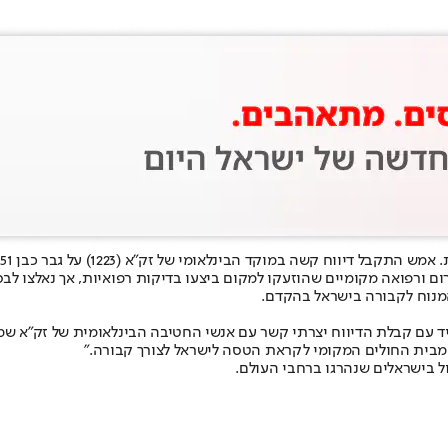
ל זק"א (1223) על גבר כבן 51, תושב מרכז הארץ, שנמצא כשהוא ללא רוח חיים בחדרו במלון בעיר.
ם ורפואה מקומיים שהוזעקו למקום ביצעו בדיקות רפואיות, אך נאלצו לבס
המנוח לקבורה בישראל בהקדם.
יד עם קבלת הדיווח יצרתי קשר עם אנשי החטיבה הבינלאומית של זק״א שמ
מבית החולים המקומי לקראת הטסה לישראל לצורך קבורה."
ל בישראלים שנהרגו ברחבי העולם.