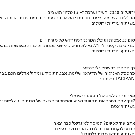
ירושלים 2040: העיר נערכת ל- 1.5 מליון תושבים
מנכ"לית העירייה מציגה תוכנית להשארת הצעירים ובניית עתיד הדור הבא
בשיתוף עיריית ירושלים
שופינג, אמנות ואוכל: המרכז המתחדש של מזרח י-ם
קפיצה קטנה לחו"ל: טיילת חדשה, מיצגי אמנות, וכיכרות משופצות בהשקעה של 100 מיליון ₪
בשיתוף עיריית ירושלים
כך תחסכו בחשמל בלי להזיע
מהפכת האנרגיה של תדיראן: שליטה, אבטחת מידע וניהול אקלים חכם בבי
בשיתוף TADIRAN
מאחורי הקלעים של הטעם הישראלי
איך אסם הפכה את תקופת הצנע והמחסור הקשה של שנות ה-40 למותג לאומי?
בשיתוף אסם
אתם עוד לא שם? הטיסה למונדיאל כבר יצאה
יונדאי לוקחת אתכם לבמה הכי גדולה בעולם
בשיתוף יונדאי מבית כלמוביל