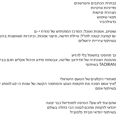
נבחרת הכתבים והפרשנים
מדיניות פרטיות
הצהרת נגישות
תנאי שימוש
כדאי
להכיר
שופינג, אמנות ואוכל: המרכז המתחדש של מזרח י-ם
קפיצה קטנה לחו"ל: טיילת חדשה, מיצגי אמנות, וכיכרות משופצות בהשקעה של 100 מיליון ₪
בשיתוף עיריית ירושלים
כך תחסכו בחשמל בלי להזיע
מהפכת האנרגיה של תדיראן: שליטה, אבטחת מידע וניהול אקלים חכם בבי
בשיתוף TADIRAN
מאחורי הקלעים של הטעם הישראלי
איך אסם הפכה את תקופת הצנע והמחסור הקשה של שנות ה-40 למותג לאומי?
בשיתוף אסם
אתם עוד לא שם? הטיסה למונדיאל כבר יצאה
יונדאי לוקחת אתכם לבמה הכי גדולה בעולם
בשיתוף יונדאי מבית כלמוביל