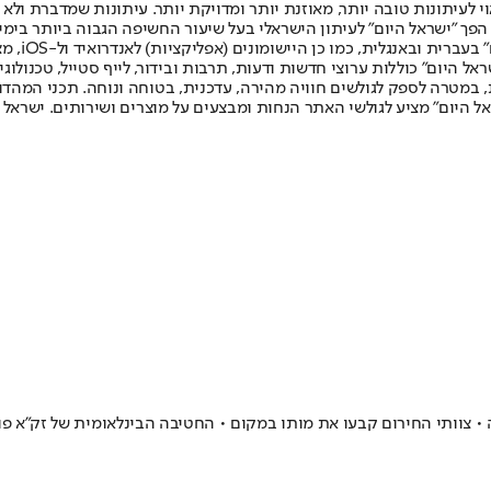
לעיתונות טובה יותר, מאוזנת יותר ומדויקת יותר. עיתונות שמדברת ולא צ
שלום. המהדורה המודפסת הראשונה פורסמה ב-30 ביולי 2007, וב-2010 הפך "ישראל היום" לעיתון הישראלי בעל שי
לחמנוביץ,
ל היום" כוללות ערוצי חדשות ודעות, תרבות ובידור, לייף סטייל, טכנולוגיה
ברית, במטרה לספק לגולשים חוויה מהירה, עדכנית, בטוחה ונוחה. תכני המה
ל היום" מציע לגולשי האתר הנחות ומבצעים על מוצרים ושירותים. ישראל 
 צוותי החירום קבעו את מותו במקום • החטיבה הבינלאומית של זק״א פ