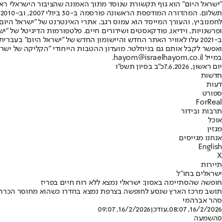
"ישראל היום" הוא גוף תקשורת שנוסד מתוך האמונה שהציבור הישראלי ראוי 
ת
ופרשנויות, וידיאו, פודקאסטים ושידורים חיים. פלטפורמות הדיגיטל של "ישרא
ב-2021 עלו לאוויר האתר החדש והיישומון החדש של "ישראל היום" בע
ואפשר לקבל אותם גם בניוזלטר. מועדון ההטבות הייחודי "הקליקה של ישרא
במייל hayom@israelhayom.co.il.
יום ראשון, 7.6.2026
כ"ב בסיון תשפ"ו
חדשות
דעות
ספורט
ForReal
תרבות ובידור
אוכל
מגזין
אנחנו מגייסים
English
X
תיירות
ישראלים בחו"ל
חופשה שהסתיימה באסון: ישראלי נמצא ללא רוח חיים בפריז
תושב מרכז הארץ שנסע לחופשה בצרפת נמצא בחדרו כשהוא מחוסר הכרה •
סהר אברהמי
16/2/2026, 08:07
,עודכן
16/2/2026, 09:07
0
השמעה