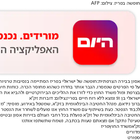
חופשה בפריז. צילום: AFP
אסון בבירה הצרפתית:
חופשה של ישראלי בפריז הסתיימה בנסיבות טרגיות. אמש התקבל דיווח קשה במוקד הבינלאומי ש
על פי הפרטים שנמסרו, הגבר אותר בחדרו כשהוא מחוסר הכרה. כוחות חירו
בצרפת ומול משרד החוץ כדי לזרז את ההליכים הבירוקרטיים ולהביא את 
ישראלי בן 51 נמצא ללא רוח חיים בפריז,צילום: דוברות זק״א
ברוך נידאם, מנהל החטיבה הבינלאומית בזק״א
, שמטפל באירוע, מוסיף: "מ
לכבוד הנפטר. כעת בשיתוף עם משרד החוץ אנו פועלים לשחרר את הנפטר 
החטיבה הבינלאומית של זק״א פועלת בכל רחבי העולם בזירות אסון ובטיפו
טעינו? נתקן! אם מצאתם טעות בכתבה, נשמח שתשתפו אותנו
זק''א
משרד החוץ
פריז
מדורים
ספורט