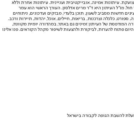
ועקת. עיתונות אמינה, אובייקטיבית ועניינית. עיתונות אחרת וללא
עור החשיפה הגבוה ביותר בימי חול. מו"ל העיתון היא ד"ר מרים אדלסון. העורך הראשי הוא עמר
 והעורך המייסד הוא עמוס רגב. אתרי האינטרנט של "ישראל היום" בעברית ובאנגלית, כמו כן היישומונים (אפליקציות) לאנדרואיד ול-iOS, מציגים חדשות מסביב לשעון, תוכן בלעדי, מבזקים ועדכונים, ניתוחים
, ספורט, כלכלה וצרכנות, בריאות, חיילים, אוכל, יהדות, תיירות ורכב.
דורה המודפסת של העיתון זמינים גם באתר, במהדורה יומית מקוונת,
היום פתוח להערות, לביקורת ולהצעות לשיפור מקהל הקוראים. פנו אלינו
ועלת להשבת הגופה לקבורה בישראל