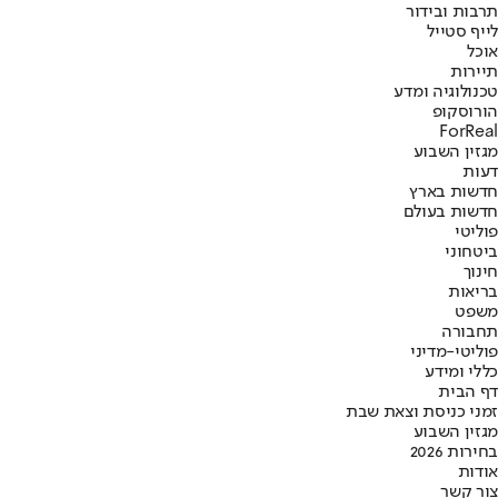
תרבות ובידור
לייף סטייל
אוכל
תיירות
טכנולוגיה ומדע
הורוסקופ
ForReal
מגזין השבוע
דעות
חדשות בארץ
חדשות בעולם
פוליטי
ביטחוני
חינוך
בריאות
משפט
תחבורה
פוליטי-מדיני
כללי ומידע
דף הבית
זמני כניסת וצאת שבת
מגזין השבוע
בחירות 2026
אודות
צור קשר