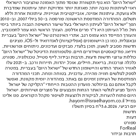
"ישראל היום" הוא גוף תקשורת שנוסד מתוך האמונה שהציבור הישראלי
ראוי לעיתונות טובה יותר, מאוזנת יותר ומדויקת יותר. עיתונות שמדברת
ולא צועקת. עיתונות אמינה, אובייקטיבית ועניינית. עיתונות אחרת וללא
תשלום. המהדורה המודפסת הראשונה פורסמה ב-30 ביולי 2007, וב-2010
הפך "ישראל היום" לעיתון הישראלי בעל שיעור החשיפה הגבוה ביותר בימי
חול. מו"ל העיתון היא ד"ר מרים אדלסון. העורך הראשי הוא עמר לחמנוביץ,
והעורך המייסד הוא עמוס רגב. אתרי האינטרנט של "ישראל היום" בעברית
ובאנגלית, כמו כן היישומונים (אפליקציות) לאנדרואיד ול-iOS, מציגים
חדשות מסביב לשעון, תוכן בלעדי, מבזקים ועדכונים, ניתוחים ופרשנויות,
וידיאו, פודקאסטים ושידורים חיים. פלטפורמות הדיגיטל של "ישראל היום"
כוללות ערוצי חדשות ודעות, תרבות ובידור, לייף סטייל, טכנולוגיה, ספורט,
כלכלה וצרכנות, בריאות, חיילים, אוכל, יהדות, תיירות ורכב. ב-2021 עלו
לאוויר האתר החדש והיישומון החדש של "ישראל היום" בעברית, במטרה
לספק לגולשים חוויה מהירה, עדכנית, בטוחה ונוחה. תכני המהדורה
המודפסת של העיתון זמינים גם באתר, במהדורה יומית מקוונת, ואפשר
לקבל אותם גם בניוזלטר. מועדון ההטבות הייחודי "הקליקה של ישראל
היום" מציע לגולשי האתר הנחות ומבצעים על מוצרים ושירותים. ישראל
היום פתוח להערות, לביקורת ולהצעות לשיפור מקהל הקוראים. פנו אלינו
במייל hayom@israelhayom.co.il.
יום רביעי, 3.6.2026
י"ח בסיון תשפ"ו
חדשות
דעות
ספורט
ForReal
תרבות ובידור