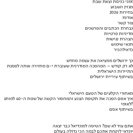
זמני כניסת וצאת שבת
מגזין השבוע
בחירות 2026
אודות
צור קשר
נבחרת הכתבים והפרשנים
מדיניות פרטיות
הצהרת נגישות
תנאי שימוש
כדאי
להכיר
כך ירושלים ממציאה את עצמה מחדש
לא רק קודש – המהפכה המודרנית שעוברת י-ם מחזירה אותה לפסגת
התיירות הישראלית
בשיתוף עיריית ירושלים
מאחורי הקלעים של הטעם הישראלי
איך אסם הפכה את תקופת הצנע והמחסור הקשה של שנות ה-40 למותג
לאומי?
בשיתוף אסם
אתם עוד לא שם? הטיסה למונדיאל כבר יצאה
יונדאי לוקחת אתכם לבמה הכי גדולה בעולם