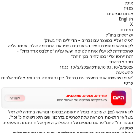
אוכל
מגזין
אנחנו מגייסים
English
X
תיירות
ישראלים בחו"ל
"איימו עליי במעצר עם גברים - הדיילים היו בשוק"
לין אזולאי מספרת כיצד הגיאורגים זייפו את החתימה שלה, איימו עליה
שהמזוודות לא יעלו איתה לטיסה ועשו עליה "סתלבט אחד גדול" •
"התייחסו אליי כמו לחיה בגן חיות"
סהר אברהמי
10/2/2026, 10:03
,עודכן
10/2/2026, 11:33
0
השמעה
"איימו שישימו אות במעצר עם גברים". לין והנחיתה בבטומי. צילום: אלבום
פרטי
לין אזולאי (22), ש
עוכבה בנמל התעופה
בבטומי וגורשה בחזרה לישראל
בשל אי התאמת המראה שלה לפרטים בדרכון, שם היא רשומה כ"זכר",
מספרת ל"היום" פרטם נוספים על ההשפלה, הזיוף של חתימתה והאיומים
שספגה.