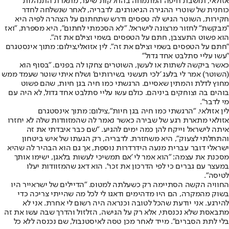
אזולאי, תושבת חיפה המתמחה בהחלקות שיער, מתארת התנהלות
כוחנית של שוטרי ההגירה הגיאורגים. לדבריה, לאחר שנשלחה לחדר
חקירות, השוטר הגיש לה טפסים ודרש שתחתום על הצהרה לפיה היא
"מבקשת" לחזור מרצונה לישראל. "לא הסכמתי לחתום", היא מספרת, "ואז
הוא פשוט התעצבן, חתם על הטפסים בשמי וצילם את זה".
"חתם על הטפסים בשמי וצילם את זה". לין אזואלי,צילום: מתוך אינסטגרם
"עשו עליי סתלבט אחד גדול"
כאשר ביקשה לשתות או לעשן, השוטרים צחקו לה בפנים. "בסוף הוא
(השוטר) אמר לי בלעג 'לכי תעשני בשירותים' ושלח איתי שוטר שעמד ממש
מחוץ לדלת והמתין שאסיים. הרגשתי כמו חיה בגן חיות, שהם פשוט
בוהים בה וצוחקים ביניהם. כולם עשו עליי סתלבט אחד גדול, לא היה עם
מי לדבר".
לין אזולאי. "הרגשתי כמו חיה בגן חיות",צילום: מתוך אינסטגרם
אזולאי מתארת רגע של שבירה כאשר נאמר לה שהמזוודות שלה לא יחזרו
איתה לישראל וייקח להן כמה ימים להגיע. "שם כבר איבדתי את זה
והתחלתי לצעוק", היא משחזרת. לדבריה, רק הגעתו של איש ביטחון
ישראלי דובר עברית מנעה הידרדרות נוספת, אך גם הוא הבהיר לה שהיא
מסכנת את עצמה: "הוא אמר לי 'אם תמשיכי לעשות בלאגן, ישימו אותך
במעצר עם גברים כי לפי הדרכון את זכר'. הוא דאג שהמזוודות יעלו
לטיסה".
החוויה הקשה הסתיימה רק כשעלתה למטוס. "הדיילים של ישראייר היו
בשוק מהמקרה, הם היו מדהימים ודאגו לי לכל מה שהייתי צריכה כדי
להירגע. אני יודעת שהכל לטובה וכנראה היה רשום לי אחרת. אני לא
מתבאסת שלא נכנסתי, אלא רק על הגישה, הזלזול והדרך שבה עשו את זה
בלי לתת הסברים". מייד לאחר מכן טסה לאיסטנבול, שם נכנסה ללא כל