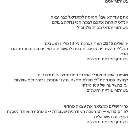
בשיתוף אסם
אתם עוד לא שם? הטיסה למונדיאל כבר יצאה
יונדאי לוקחת אתכם לבמה הכי גדולה בעולם
בשיתוף יונדאי מבית כלמוביל
ירושלים 2040: העיר נערכת ל- 1.5 מליון תושבים
מנכ"לית העירייה מציגה תוכנית להשארת הצעירים ובניית עתיד הדור
הבא
בשיתוף עיריית ירושלים
שופינג, אמנות ואוכל: המרכז המתחדש של מזרח י-ם
קפיצה קטנה לחו"ל: טיילת חדשה, מיצגי אמנות, וכיכרות משופצות
בהשקעה של 100 מיליון ₪
בשיתוף עיריית ירושלים
כך ירושלים ממציאה את עצמה מחדש
לא רק קודש – המהפכה המודרנית שעוברת י-ם מחזירה אותה לפסגת
התיירות הישראלית
בשיתוף עיריית ירושלים