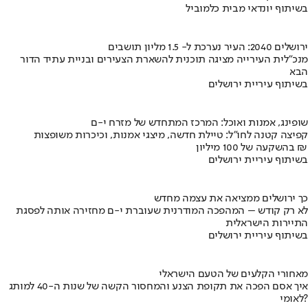
בשיתוף יונדאי מבית כלמוביל
ירושלים 2040: העיר נערכת ל- 1.5 מליון תושבים
מנכ"לית העירייה מציגה תוכנית להשארת הצעירים ובניית עתיד הדור
הבא
בשיתוף עיריית ירושלים
שופינג, אמנות ואוכל: המרכז המתחדש של מזרח י-ם
קפיצה קטנה לחו"ל: טיילת חדשה, מיצגי אמנות, וכיכרות משופצות
בהשקעה של 100 מיליון ₪
בשיתוף עיריית ירושלים
כך ירושלים ממציאה את עצמה מחדש
לא רק קודש – המהפכה המודרנית שעוברת י-ם מחזירה אותה לפסגת
התיירות הישראלית
בשיתוף עיריית ירושלים
מאחורי הקלעים של הטעם הישראלי
איך אסם הפכה את תקופת הצנע והמחסור הקשה של שנות ה-40 למותג
לאומי?