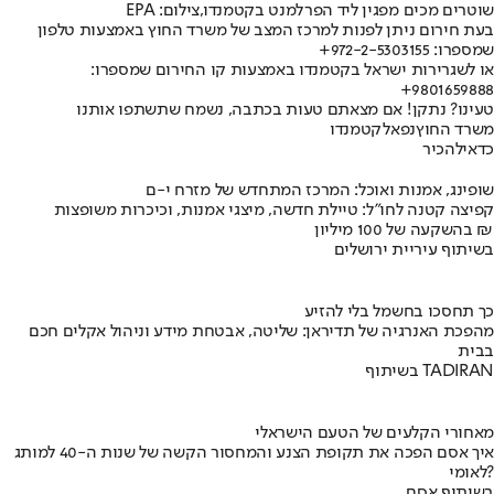
שוטרים מכים מפגין ליד הפרלמנט בקטמנדו,צילום: EPA
בעת חירום ניתן לפנות למרכז המצב של משרד החוץ באמצעות טלפון
שמספרו: 972-2-5303155+
או לשגרירות ישראל בקטמנדו באמצעות קו החירום שמספרו:
9801659888+
טעינו? נתקן! אם מצאתם טעות בכתבה, נשמח שתשתפו אותנו
משרד החוץ
נפאל
קטמנדו
כדאי
להכיר
שופינג, אמנות ואוכל: המרכז המתחדש של מזרח י-ם
קפיצה קטנה לחו"ל: טיילת חדשה, מיצגי אמנות, וכיכרות משופצות
בהשקעה של 100 מיליון ₪
בשיתוף עיריית ירושלים
כך תחסכו בחשמל בלי להזיע
מהפכת האנרגיה של תדיראן: שליטה, אבטחת מידע וניהול אקלים חכם
בבית
בשיתוף TADIRAN
מאחורי הקלעים של הטעם הישראלי
איך אסם הפכה את תקופת הצנע והמחסור הקשה של שנות ה-40 למותג
לאומי?
בשיתוף אסם