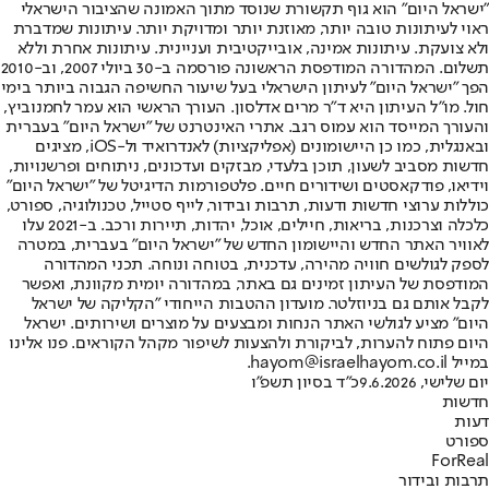
"ישראל היום" הוא גוף תקשורת שנוסד מתוך האמונה שהציבור הישראלי
ראוי לעיתונות טובה יותר, מאוזנת יותר ומדויקת יותר. עיתונות שמדברת
ולא צועקת. עיתונות אמינה, אובייקטיבית ועניינית. עיתונות אחרת וללא
תשלום. המהדורה המודפסת הראשונה פורסמה ב-30 ביולי 2007, וב-2010
הפך "ישראל היום" לעיתון הישראלי בעל שיעור החשיפה הגבוה ביותר בימי
חול. מו"ל העיתון היא ד"ר מרים אדלסון. העורך הראשי הוא עמר לחמנוביץ,
והעורך המייסד הוא עמוס רגב. אתרי האינטרנט של "ישראל היום" בעברית
ובאנגלית, כמו כן היישומונים (אפליקציות) לאנדרואיד ול-iOS, מציגים
חדשות מסביב לשעון, תוכן בלעדי, מבזקים ועדכונים, ניתוחים ופרשנויות,
וידיאו, פודקאסטים ושידורים חיים. פלטפורמות הדיגיטל של "ישראל היום"
כוללות ערוצי חדשות ודעות, תרבות ובידור, לייף סטייל, טכנולוגיה, ספורט,
כלכלה וצרכנות, בריאות, חיילים, אוכל, יהדות, תיירות ורכב. ב-2021 עלו
לאוויר האתר החדש והיישומון החדש של "ישראל היום" בעברית, במטרה
לספק לגולשים חוויה מהירה, עדכנית, בטוחה ונוחה. תכני המהדורה
המודפסת של העיתון זמינים גם באתר, במהדורה יומית מקוונת, ואפשר
לקבל אותם גם בניוזלטר. מועדון ההטבות הייחודי "הקליקה של ישראל
היום" מציע לגולשי האתר הנחות ומבצעים על מוצרים ושירותים. ישראל
היום פתוח להערות, לביקורת ולהצעות לשיפור מקהל הקוראים. פנו אלינו
במייל hayom@israelhayom.co.il.
יום שלישי, 9.6.2026
כ"ד בסיון תשפ"ו
חדשות
דעות
ספורט
ForReal
תרבות ובידור