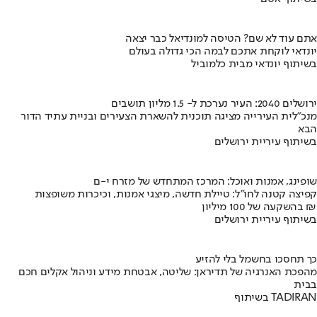
אתם עוד לא שם? הטיסה למונדיאל כבר יצאה
יונדאי לוקחת אתכם לבמה הכי גדולה בעולם
בשיתוף יונדאי מבית כלמוביל
ירושלים 2040: העיר נערכת ל- 1.5 מליון תושבים
מנכ"לית העירייה מציגה תוכנית להשארת הצעירים ובניית עתיד הדור
הבא
בשיתוף עיריית ירושלים
שופינג, אמנות ואוכל: המרכז המתחדש של מזרח י-ם
קפיצה קטנה לחו"ל: טיילת חדשה, מיצגי אמנות, וכיכרות משופצות
בהשקעה של 100 מיליון ₪
בשיתוף עיריית ירושלים
כך תחסכו בחשמל בלי להזיע
מהפכת האנרגיה של תדיראן: שליטה, אבטחת מידע וניהול אקלים חכם
בבית
בשיתוף TADIRAN