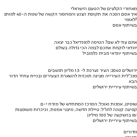
מאחורי הקלעים של הטעם הישראלי
איך אסם הפכה את תקופת הצנע והמחסור הקשה של שנות ה-40 למותג
לאומי?
בשיתוף אסם
אתם עוד לא שם? הטיסה למונדיאל כבר יצאה
יונדאי לוקחת אתכם לבמה הכי גדולה בעולם
בשיתוף יונדאי מבית כלמוביל
ירושלים 2040: העיר נערכת ל- 1.5 מליון תושבים
מנכ"לית העירייה מציגה תוכנית להשארת הצעירים ובניית עתיד הדור
הבא
בשיתוף עיריית ירושלים
שופינג, אמנות ואוכל: המרכז המתחדש של מזרח י-ם
קפיצה קטנה לחו"ל: טיילת חדשה, מיצגי אמנות, וכיכרות משופצות
בהשקעה של 100 מיליון ₪
בשיתוף עיריית ירושלים
מדורים