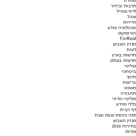
ספורט
תרבות ובידור
לייף סטייל
אוכל
תיירות
טכנולוגיה ומדע
הורוסקופ
ForReal
מגזין השבוע
דעות
חדשות בארץ
חדשות בעולם
פוליטי
ביטחוני
חינוך
בריאות
משפט
תחבורה
פוליטי-מדיני
כללי ומידע
דף הבית
זמני כניסת וצאת שבת
מגזין השבוע
בחירות 2026
אודות