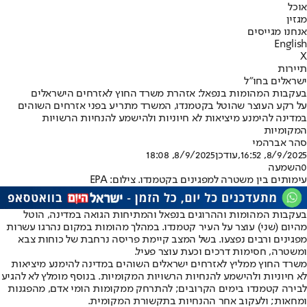
אוכל
מגזין
אנחנו מגייסים
English
X
תיירות
ישראלים בחו"ל
בעקבות המהומות בנפאל: אזהרת משרד החוץ לאזרחים הישראלים
על רקע העוצר שהוטל בקטמנדו, המשרד מתריע בפני אזרחים השוהים
במדינה להימנע מיציאות לא חיוניות ולהישמע להנחיות הרשויות
המקומיות
סהר אברהמי
8/9/2025, 16:52
,עודכן
8/9/2025, 18:08
0
השמעה
עימותים בין משטרה למפגינים בקטמנדו. צילום: EPA
בעקבות ה
מהומות וההרוגים בנפאל והמתיחות הגואה במדינה
, הוטל
מהיום (שני) עוצר על העיר קטמנדו. במהלך מהומות במקום נהרגו עשרות
מפגינים ורבים נפצעו. בשל המצב קיימת פריסה נרחבת של כוחות צבא
ומשטרה, חסימות דרכים וכעת עוצר פעיל.
משרד החוץ ממליץ לאזרחים ישראלים השוהים במדינה להימנע מיציאות
לא חיוניות ולהישמע להנחיות הרשויות המקומיות. בנוסף מומלץ לא להגיע
לבירה קטמנדו בימים הקרובים; להתרחק ממקומות הומי אדם, מהפגנות
ומחאות; ולעקוב אחר ההנחיות בתקשורת המקומית.