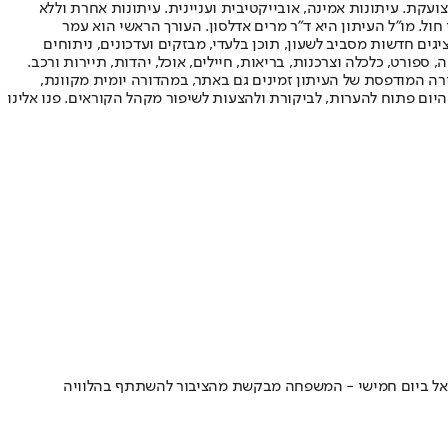
ועקת. עיתונות אמינה, אובייקטיבית ועניינית. עיתונות אחרת וללא
עור החשיפה הגבוה ביותר בימי חול. מו"ל העיתון היא ד"ר מרים אדלסון. העורך הראשי הוא עמר
 והעורך המייסד הוא עמוס רגב. אתרי האינטרנט של "ישראל היום" בעברית ובאנגלית, כמו כן היישומונים (אפליקציות) לאנדרואיד ול-iOS, מציגים חדשות מסביב לשעון, תוכן בלעדי, מבזקים ועדכונים, ניתוחים
, ספורט, כלכלה וצרכנות, בריאות, חיילים, אוכל, יהדות, תיירות ורכב.
דורה המודפסת של העיתון זמינים גם באתר, במהדורה יומית מקוונת,
היום פתוח להערות, לביקורת ולהצעות לשיפור מקהל הקוראים. פנו אלינו
לישראל ביום חמישי - המשפחה מבקשת מהציבור להשתתף בהלוויה