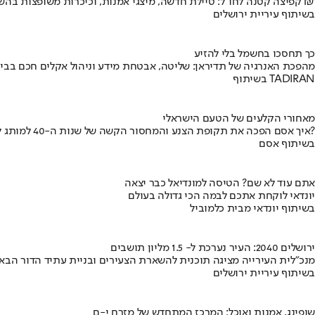
קפיצה קטנה לחו"ל: טיילת חדשה, מיצגי אמנות, וכיכרות משופצות בהשקעה של 100 מיליון ₪
בשיתוף עיריית ירושלים
כך תחסכו בחשמל בלי להזיע
מהפכת האנרגיה של תדיראן: שליטה, אבטחת מידע וניהול אקלים חכם בבי
בשיתוף TADIRAN
מאחורי הקלעים של הטעם הישראלי
איך אסם הפכה את תקופת הצנע והמחסור הקשה של שנות ה-40 למותג לאומי?
בשיתוף אסם
אתם עוד לא שם? הטיסה למונדיאל כבר יצאה
יונדאי לוקחת אתכם לבמה הכי גדולה בעולם
בשיתוף יונדאי מבית כלמוביל
ירושלים 2040: העיר נערכת ל- 1.5 מליון תושבים
מנכ"לית העירייה מציגה תוכנית להשארת הצעירים ובניית עתיד הדור הבא
בשיתוף עיריית ירושלים
שופינג, אמנות ואוכל: המרכז המתחדש של מזרח י-ם