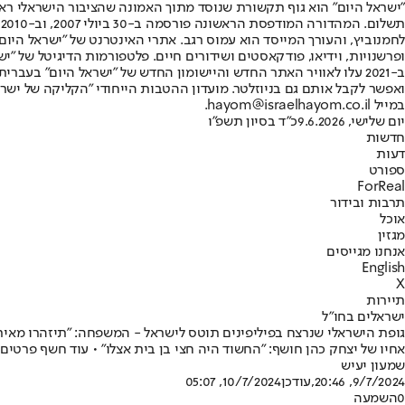
"ישראל היום" הוא גוף תקשורת שנוסד מתוך האמונה שהציבור הישראלי ראוי 
ת
ופרשנויות, וידיאו, פודקאסטים ושידורים חיים. פלטפורמות הדיגיטל של "ישרא
ב-2021 עלו לאוויר האתר החדש והיישומון החדש של "ישראל היום" בע
ואפשר לקבל אותם גם בניוזלטר. מועדון ההטבות הייחודי "הקליקה של ישרא
במייל hayom@israelhayom.co.il.
יום שלישי, 9.6.2026
כ"ד בסיון תשפ"ו
חדשות
דעות
ספורט
ForReal
תרבות ובידור
אוכל
מגזין
אנחנו מגייסים
English
X
תיירות
ישראלים בחו"ל
גופת הישראלי שנרצח בפיליפינים תוטס לישראל - המשפחה: "תיזהרו מאירו
אחיו של יצחק כהן חושף: "החשוד היה חצי בן בית אצלו" • עוד חשף פרטי
שמעון יעיש
9/7/2024, 20:46
,עודכן
10/7/2024, 05:07
0
השמעה