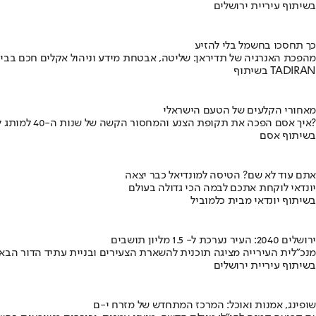
בשיתוף עיריית ירושלים
כך תחסכו בחשמל בלי להזיע
מהפכת האנרגיה של תדיראן: שליטה, אבטחת מידע וניהול אקלים חכם בבי
בשיתוף TADIRAN
מאחורי הקלעים של הטעם הישראלי
איך אסם הפכה את תקופת הצנע והמחסור הקשה של שנות ה-40 למותג לאומי?
בשיתוף אסם
אתם עוד לא שם? הטיסה למונדיאל כבר יצאה
יונדאי לוקחת אתכם לבמה הכי גדולה בעולם
בשיתוף יונדאי מבית כלמוביל
ירושלים 2040: העיר נערכת ל- 1.5 מליון תושבים
מנכ"לית העירייה מציגה תוכנית להשארת הצעירים ובניית עתיד הדור הבא
בשיתוף עיריית ירושלים
שופינג, אמנות ואוכל: המרכז המתחדש של מזרח י-ם