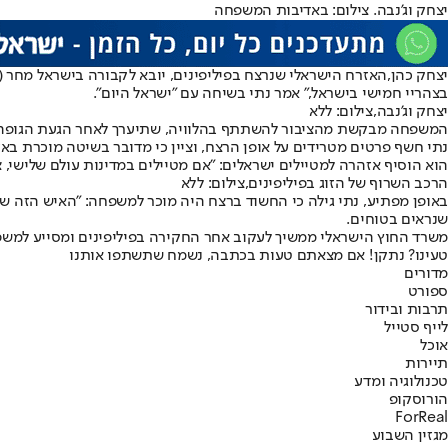
יצחק וג'נבה. צילום: באדיבות המשפחה
יצחק כהן,
האזרח הישראלי שנרצח בפיליפינים
, יובא לקבורה בישראל מחר 
בצהריי חמישי בישראל," אמר נתי בשיחה עם "ישראל היום".
יצחק וג'נבה,צילום: ללא
המשפחה מבקשת מהציבור להשתתף בהלוויה, שתיערך לאחר הגעת הגופה. 
נתי חשף פרטים מטרידים על אופן הרצח, וציין כי מדובר בשיטה מוכרת באז
הוא הוסיף אזהרה למטיילים ישראלים: "אם מטיילים במדינות עולם שלישי, צר
הרכב השרוף של הזוג בפיליפינים,צילום: ללא
באופן מפתיע, נתי גילה כי החשוד ברצח היה מוכר למשפחה: "האיש הזה שחש
שנראים בטוחים.
משרד החוץ הישראלי ממשיך לעקוב אחר החקירה בפיליפינים ומסייע למשפ
טעינו? נתקן! אם מצאתם טעות בכתבה, נשמח שתשתפו אותנו
מדורים
ספורט
תרבות ובידור
לייף סטייל
אוכל
תיירות
טכנולוגיה ומדע
הורוסקופ
ForReal
מגזין השבוע