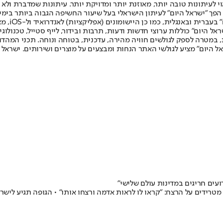
לעיתונות טובה יותר, מאוזנת יותר ומדויקת יותר. עיתונות שמדברת ולא צ
שלום. המהדורה המודפסת הראשונה פורסמה ב-30 ביולי 2007, וב-2010 הפך "ישראל היום" לעיתון הישראלי בעל שי
לחמנוביץ,
ל היום" כוללות ערוצי חדשות ודעות, תרבות ובידור, לייף סטייל, טכנולוגיה
ברית, במטרה לספק לגולשים חוויה מהירה, עדכנית, בטוחה ונוחה. תכני המה
ל היום" מציע לגולשי האתר הנחות ומבצעים על מוצרים ושירותים. ישראל 
עים חריגים במדינות עולם שלישי"
ם מטרידים על הרצח: "קראו לו לראות אדמה ורצחו אותו" • הגופה תגיע 