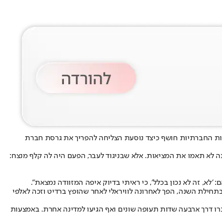
תות החברתיות חושף כיצד נוסעת הצליחה להפריך את גרסת חברת
 לא תאמו את המציאות. אלא שבניגוד לעבר, הפעם היה לה קלף מנצח:
חילת השנה, הפך לאחרונה לוויראלי לאחר שהופץ ברדיט וזכה לאלפי
 סיפר כי אופני מירוץ בשווי כ-9,000 דולר נשלחו בטעות לכיוון ההפוך, עברו דרך ארבעה שדות תעופה שונים ואף הגיעו למדינה אחרת. באמצעות