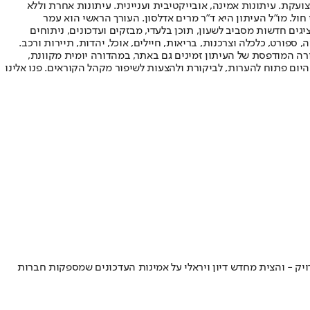
ועקת. עיתונות אמינה, אובייקטיבית ועניינית. עיתונות אחרת וללא
עור החשיפה הגבוה ביותר בימי חול. מו"ל העיתון היא ד"ר מרים אדלסון. העורך הראשי הוא עמר
 והעורך המייסד הוא עמוס רגב. אתרי האינטרנט של "ישראל היום" בעברית ובאנגלית, כמו כן היישומונים (אפליקציות) לאנדרואיד ול-iOS, מציגים חדשות מסביב לשעון, תוכן בלעדי, מבזקים ועדכונים, ניתוחים
, ספורט, כלכלה וצרכנות, בריאות, חיילים, אוכל, יהדות, תיירות ורכב.
דורה המודפסת של העיתון זמינים גם באתר, במהדורה יומית מקוונת,
היום פתוח להערות, לביקורת ולהצעות לשיפור מקהל הקוראים. פנו אלינו
 - והצית מחדש דיון ויראלי על אמינות העדכונים שמספקות חברות