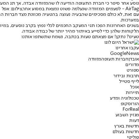
נוסע אחר סיפר כי חברת התעופה הודיעה לו שהמזוודה אבדה, אך תג המעקב הרא
AirTag - לפעמים המזוודה שנעלמה פשוט נמצאת במסוע אחר,צילום: אפל
עם זאת, לא כולם מסכימים שהבעיה נעוצה בהטעיה מכוונת מצד חברות התעו
במערכות.
בשנים האחרונות הפכו תגי המעקב החכמים לכלי נפוץ בקרב נוסעים, במי
הלקוחות שלהן כדי לסייע באיתור מהיר יותר של כבודה אבודה.
טעינו? נתקן! אם מצאתם טעות בכתבה, נשמח שתשתפו אותנו
עקבו אחרינו
G
o
o
g
l
e
News
אובדן
חברות תעופה
מזוודה
מדורים
ספורט
תרבות ובידור
לייף סטייל
אוכל
תיירות
טכנולוגיה ומדע
הורוסקופ
ForReal
מגזין השבוע
דעות
חדשות בארץ
חדשות בעולם
פוליטי