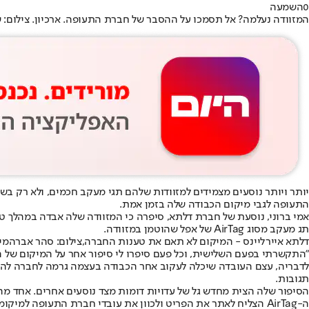
0
השמעה
המזוודה נעלמה? אל תסמכו על ההסבר של חברת התעופה. ארכיון. צילום: שימוש לפי סעיף 27א' 
יותר ויותר נוסעים מצמידים למזוודות שלהם תגי מעקב חכמים, ולא רק
התעופה לגבי מיקום הכבודה שלה בזמן אמת.
אמי ברוני, נוסעת של חברת דלתא, סיפרה כי המזוודה שלה אבדה במהלך ט
תג מעקב מסוג AirTag של אפל שהוטמן במזוודה.
דלתא איירליינס - המיקום לא תאם את טענות החברה,צילום: סהר אברהמי
"התקשרתי בפעם השלישית, וכל פעם סיפרו לי סיפור אחר על המיקום של התיק", כתבה ברשת X בפוסט שצבר מיליוני צפיות. "יכולתי פשוט להגיד להם: 'לא, זה לא נכון ב
לדבריה, עצם העובדה שיכלה לעקוב אחר הכבודה בעצמה גרמה לחברה להשק
תגובות.
ה-AirTag הצליח לאתר את הפריט ולכוון את עובדי חברת התעופה למיקומו המדויק.