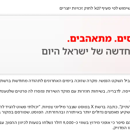
לחוק זכויות יוצרים
 בשביל השקט הנפשי. מקרה שזוכה בימים האחרונים לתהודה מחודשת ברש
יסה. לדבריה, בשיחות חוזרות עם מוקד השירות נמסרו לה פרטים שלטענתה
כלל', כי ראיתי בדיוק איפה המזוודה נמצאת".
יע מאמצים גדולים יותר באיתורה ובהחזרתה. הפוסט, שפורסם במקור בת
הסיפור שלה הצית מחדש גל של עדויות דומות מצד נוסעים אחרים. אחד מהם