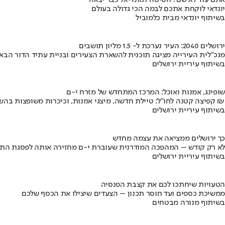
אתם עוד לא שם? הטיסה למונדיאל כבר יצאה
יונדאי לוקחת אתכם לבמה הכי גדולה בעולם
בשיתוף יונדאי מבית כלמוביל
ירושלים 2040: העיר נערכת ל- 1.5 מליון תושבים
מנכ"לית העירייה מציגה תוכנית להשארת הצעירים ובניית עתיד הדור הבא
בשיתוף עיריית ירושלים
שופינג, אמנות ואוכל: המרכז המתחדש של מזרח י-ם
קפיצה קטנה לחו"ל: טיילת חדשה, מיצגי אמנות, וכיכרות משופצות בהשקעה של 100 מיליון ₪
בשיתוף עיריית ירושלים
כך ירושלים ממציאה את עצמה מחדש
לא רק קודש – המהפכה המודרנית שעוברת י-ם מחזירה אותה לפסגת התי
בשיתוף עיריית ירושלים
הטעויות שיחתכו לכם את קצבת הפנסיה
ממשיכת כספים ועד חוסר תכנון – הצעדים שיצילו את הכסף שלכם
בשיתוף מנורה מבטחים