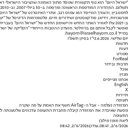
"ישראל היום" הוא גוף תקשורת שנוסד מתוך האמונה שהציבור הישראלי ראוי 
ת
ופרשנויות, וידיאו, פודקאסטים ושידורים חיים. פלטפורמות הדיגיטל של "ישרא
ב-2021 עלו לאוויר האתר החדש והיישומון החדש של "ישראל היום" בע
ואפשר לקבל אותם גם בניוזלטר. מועדון ההטבות הייחודי "הקליקה של ישרא
במייל hayom@israelhayom.co.il.
יום שלישי, 2.6.2026
י"ז בסיון תשפ"ו
חדשות
דעות
ספורט
ForReal
תרבות ובידור
אוכל
מגזין
אנחנו מגייסים
English
X
תיירות
תעופה
המזוודה נעלמה - אבל ה-AirTag חשף את האמת על מה שקרה
נוסעת שאיבדה את המזוודה קיבלה מחברת התעופה עדכונים שלטענתה לא 
התעופה
ליאת מופז מילצ'ן
2/6/2026, 08:41
,עודכן
2/6/2026, 08:42