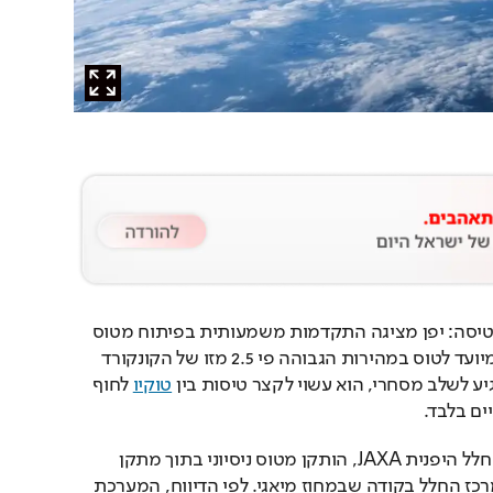
המטוס שיקצר את זמני הטיסה: יפן מציגה התקדמות משמעותית בפיתוח מטוס 
נוסעים היפרסוני חדש, שמיועד לטוס במהירות הגבוהה פי 2.5 מזו של הקונקורד 
יע לשלב מסחרי, הוא עשוי לקצר טיסות בין 
טוקיו
 לחוף 
ם בלבד.
במבחן שביצעה סוכנות החלל היפנית JAXA, הותקן מטוס ניסיוני בתוך מתקן 
בדיקה של מנוע רמג’ט במרכז החלל בקודה שבמחוז מיאגי. לפי הדיווח, המערכת 