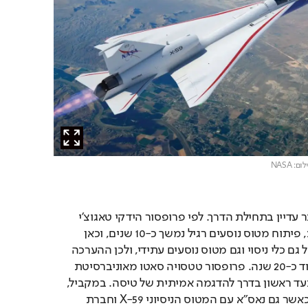
לום: NASA
למרות ההתקדמות, מדובר עדיין בתחילת הדרך. לפי פרופסור הידקי טאגוצ’י 
מאוניברסיטת טוקיו למדע, פיתוח מטוס נוסעים רגיל נמשך כ-10 שנים, וכאן 
מדובר בתהליך כפול הכולל גם כלי ניסוי וגם מטוס נוסעים עתידי, ולכן ההערכה 
היא שהפרויקט יושלם בעוד כ-20 שנה. פרופסור טטסויה סאטו מאוניברסיטת 
וואסדה הוסיף כי זהו רק צעד ראשון בדרך להדגמה אמיתית של טיסה. במקביל, 
יפן אינה היחידה בתחום, כאשר גם נאס״א עם המטוס הניסיוני X-59 וחברת 