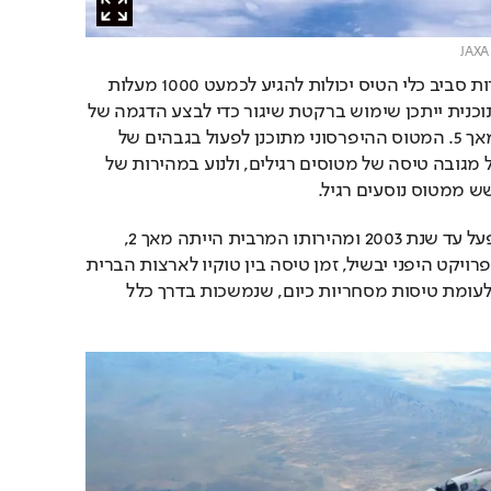
בתנאים כאלה הטמפרטורות סביב כלי הטיס יכולות להגיע לכמעט 1000 מעלות 
צלזיוס. בשלב הבא של התוכנית ייתכן שימוש ברקטת שיגור כדי לבצע הדגמה של 
טיסה אמיתית במהירות מאך 5. המטוס ההיפרסוני מתוכנן לפעול בגבהים של 
כ-90 אלף רגל, יותר מכפול מגובה טיסה של מטוסים רגילים, ולנוע במהירות של 
לשם השוואה, הקונקורד פעל עד שנת 2003 ומהירותו המרבית הייתה מאך 2, 
כ-1400 מייל לשעה. אם הפרויקט היפני יבשיל, זמן טיסה בין טוקיו לארצות הברית 
עשוי להצטמצם דרמטית לעומת טיסות מסחריות כיום, שנמשכות בדרך כלל 