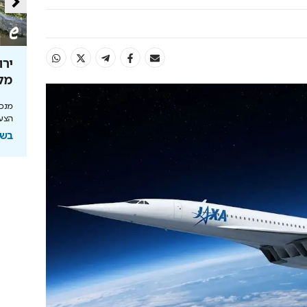
את עצמה
שופינג, אמנות ואוכל: המרכז
המתחדש של מזרח י-ם
מלי
 שעוברת י-ם
קפיצה קטנה לחו"ל: טיילת חדשה, מיצגי אמנות,
מנכ"
שראלית
וכיכרות משופצות בהשקעה של 100 מיליון ₪
הצעי
בשיתוף עיריית ירושלים
בשי