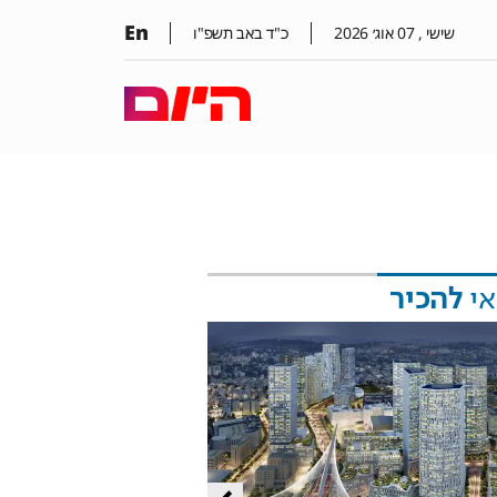
En
שישי ,
07
אוג׳
2026
כ"ד באב תשפ"ו
אי
להכיר