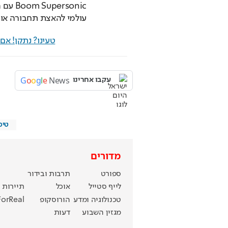
עולמי להאצת תחבורה אווי
טעינו? נתקן! א
G
o
o
g
l
e
News
עקבו אחרינו
טיס
מדורים
ספורט
תרבות ובידור
לייף סטייל
אוכל
תיירות
טכנולוגיה ומדע
הורוסקופ
ForReal
מגזין השבוע
דעות