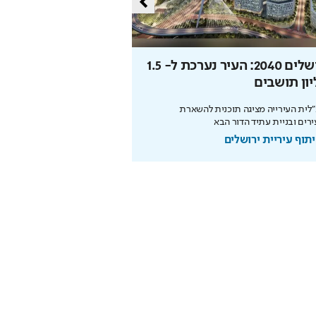
ירושלים 2040: העיר נערכת ל- 1.5
הסוד של איינשטיין שי
ון תושבים
את הפנסיה
לית העירייה מציגה תוכנית להשארת
הריבית דריבית עובדת לטובתכם
רים ובניית עתיד הדור הבא
מוקדם. כך תבנו עתיד בטוח
תוף עיריית ירושלים
בשיתוף מנורה מבטחים