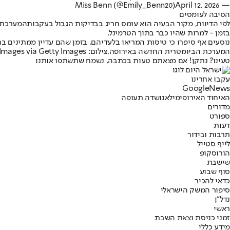
April 12, 2026
— Miss Benn (@Emily_Benn20)
הסיבה לעומסים
לפי הדיווח, מקור הבעיה הוא עומס חריג בבדיקות הגבול בעקבות
המערכת 
בזמן - למרות שהיו כבר בתוך הטרמינל.
נוסעים אף סיפרו כי טיסות המריאו בלעדיהם, בזמן שהם עדיין ממתינים 
המערכת הביומטרית החדשה באירופה,צילום: Lucy North/PA Images via Getty Images
טעינו? נתקן! אם מצאתם טעות בכתבה, נשמח שתשתפו אותנו
עקבו אחרינו
G
o
o
g
l
e
News
האיחוד האירופי
מילאנו
שדה תעופה
מדורים
ספורט
דעות
תרבות ובידור
לייף סטייל
הורוסקופ
שישבת
סוף שבוע
כדאי להכיר
סיפור המשק הישראלי
נדל"ן
ראשי
זמני כניסת וצאת השבת
מידע כללי