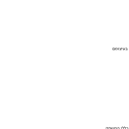
 בעיצומם
 כללי המשחק