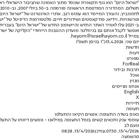
"ישראל היום" הוא גוף תקשורת שנוסד מתוך האמונה שהציבור הישראלי ראוי 
ת
ופרשנויות, וידיאו, פודקאסטים ושידורים חיים. פלטפורמות הדיגיטל של "ישרא
ב-2021 עלו לאוויר האתר החדש והיישומון החדש של "ישראל היום" בע
ואפשר לקבל אותם גם בניוזלטר. מועדון ההטבות הייחודי "הקליקה של ישרא
במייל hayom@israelhayom.co.il.
יום שני, 13.4.2026
כ"ו בניסן תשפ"ו
חדשות
דעות
ספורט
ForReal
תרבות ובידור
אוכל
מגזין
אנחנו מגייסים
English
X
תיירות
תעופה
כאוס בשדה התעופה: אנשים הקיאו והתעלפו
עומסי ענק ותנאים קשים בנמל התעופה במילאנו • נוסעים דיווחו על הת
נועם לב
13/4/2026, 07:50
,עודכן
13/4/2026, 08:28
0
השמעה