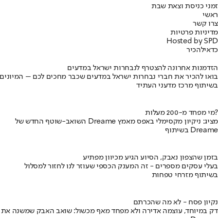
זמני כניסת וצאת שבת
ראשי
צרו קשר
מדיניות פרטיות
Hosted by SPD
כדאי
להכיר
הזדמנות אחרונה להצטרף לנבחרות ישראל במדעים
בואו להכיר את חברי נבחרות ישראל במדעים שכבר מחכים לכם – המיונים
בשיתוף מרכז מדעני העתיד
מי מפחד מ-200 מעלות?
השואב-שוטף החדש של Dreame מציג: ניקיון מקסימלי באפס מאמץ
בשיתוף Dreame
בזמן שהצפון נאבק, הסיוע הגיע מכיוון מפתיע
בעלי עסקים מספרים - זה המענק הכספי שעוזר לנו לחזור למסלול
בשיתוף מזרחי טפחות
נקיון פסח - לא מה שהכרתם
דק במיוחד, עוצמה אדירה ולא מפחד מאף מכשול: שואב האבק שמשנה את