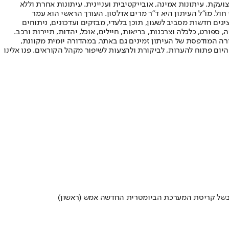
ועקת. עיתונות אמינה, אובייקטיבית ועניינית. עיתונות אחרת וללא
עור החשיפה הגבוה ביותר בימי חול. מו"ל העיתון היא ד"ר מרים אדלסון. העורך הראשי הוא עמר
 והעורך המייסד הוא עמוס רגב. אתרי האינטרנט של "ישראל היום" בעברית ובאנגלית, כמו כן היישומונים (אפליקציות) לאנדרואיד ול-iOS, מציגים חדשות מסביב לשעון, תוכן בלעדי, מבזקים ועדכונים, ניתוחים
, ספורט, כלכלה וצרכנות, בריאות, חיילים, אוכל, יהדות, תיירות ורכב.
דורה המודפסת של העיתון זמינים גם באתר, במהדורה יומית מקוונת,
היום פתוח להערות, לביקורת ולהצעות לשיפור מקהל הקוראים. פנו אלינו
הם בשל קריסת המערכת הביומטרית החדשה אמש (ראשון)