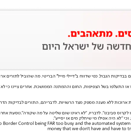
בבדיקות הגבול, כפי שדווח ב''דיילי מייל'' הבריטי. מה שהוביל לתורים 
ו התעלפו בשל הצפיפות, החום וההמתנה הממושכת. אחרים ציינו כי לא סו
ות ארוכות ללא מענה מספק מצד הרשויות. לדבריהם, התורים לבדיקות הדר
קרוס סביבנו". לדבריו, "לא ראינו שום שליטה על מה שקורה".נוסעת אחרת
י "לא היה אפילו מי שיחלק מים או יסייע".
e to Border Control being FAR too busy and the automated system
money that we don’t have and have to t