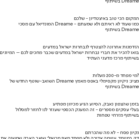
בשיתוף Dreame
המקום הכי טוב באיצטדיון - שלכם
המונדיאל עם מסכי Dreame - כמו שעוד לא ראיתם ולא שמעתם
בשיתוף Dreame
הזדמנות אחרונה להצטרף לנבחרות ישראל במדעים
בואו להכיר את חברי נבחרות ישראל במדעים שכבר מחכים לכם – המיונים
בשיתוף מרכז מדעני העתיד
מי מפחד מ-200 מעלות?
השואב-שוטף החדש של Dreame מציג: ניקיון מקסימלי באפס מאמץ
בשיתוף Dreame
בזמן שהצפון נאבק, הסיוע הגיע מכיוון מפתיע
בעלי עסקים מספרים - זה המענק הכספי שעוזר לנו לחזור למסלול
בשיתוף מזרחי טפחות
נקיון פסח - לא מה שהכרתם
דק במיוחד, עוצמה אדירה ולא מפחד מאף מכשול: שואב האבק שמשנה את