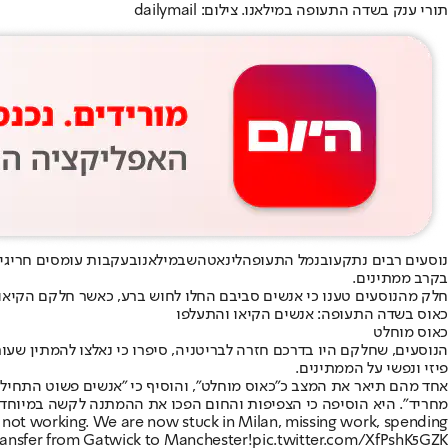
תורי ענק בשדה התעופה במילאנו. צילום: dailymail
נוסעים רבים נתקעו
בנמל התעופה
לינאטה
שבמילאנו
בעקבות עומסים חריגים 
בקרב ממתינים.
חלק מהנוסעים טענו כי אנשים סביבם החלו לחוש ברע, כאשר חלקם הקיאו א
כאוס בשדה התעופה: אנשים הקיאו והתעלפו
כאוס מוחלט
הנוסעים, שחלקם היו בדרכם חזרה לבריטניה, סיפרו כי נאלצו להמתין שע
פיזי ונפשי על הממתינים.
אחד מהם תיאר את המצב כ"כאוס מוחלט", והוסיף כי "אנשים פשוט התחילו ל
מחריד". היא הוסיפה כי הצפיפות והחום הפכו את ההמתנה לקשה במיוחד, וכ
 not working. We are now stuck in Milan, missing work, spending
ransfer from Gatwick to Manchester!
pic.twitter.com/XfPshK5GZK