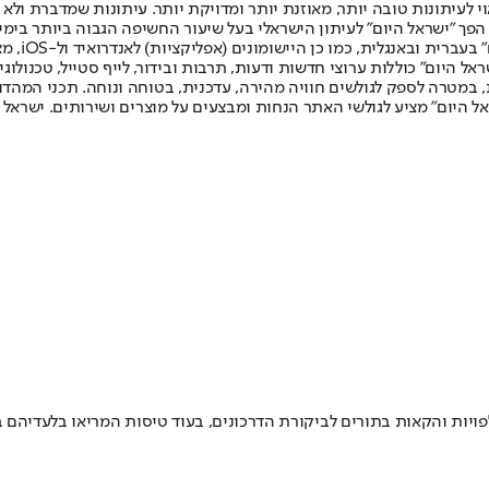
לעיתונות טובה יותר, מאוזנת יותר ומדויקת יותר. עיתונות שמדברת ולא צ
שלום. המהדורה המודפסת הראשונה פורסמה ב-30 ביולי 2007, וב-2010 הפך "ישראל היום" לעיתון הישראלי בעל שי
לחמנוביץ,
ל היום" כוללות ערוצי חדשות ודעות, תרבות ובידור, לייף סטייל, טכנולוגיה
ברית, במטרה לספק לגולשים חוויה מהירה, עדכנית, בטוחה ונוחה. תכני המה
ל היום" מציע לגולשי האתר הנחות ומבצעים על מוצרים ושירותים. ישראל 
עלפויות והקאות בתורים לביקורת הדרכונים, בעוד טיסות המריאו בלעדי