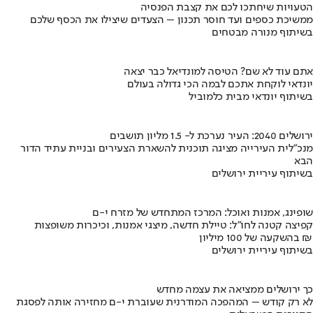
הטעויות שיחתכו לכם את קצבת הפנסיה
ממשיכת כספים ועד חוסר תכנון – הצעדים שיצילו את הכסף שלכם
בשיתוף מנורה מבטחים
אתם עוד לא שם? הטיסה למונדיאל כבר יצאה
יונדאי לוקחת אתכם לבמה הכי גדולה בעולם
בשיתוף יונדאי מבית כלמוביל
ירושלים 2040: העיר נערכת ל- 1.5 מליון תושבים
מנכ"לית העירייה מציגה תוכנית להשארת הצעירים ובניית עתיד הדור
הבא
בשיתוף עיריית ירושלים
שופינג, אמנות ואוכל: המרכז המתחדש של מזרח י-ם
קפיצה קטנה לחו"ל: טיילת חדשה, מיצגי אמנות, וכיכרות משופצות
בהשקעה של 100 מיליון ₪
בשיתוף עיריית ירושלים
כך ירושלים ממציאה את עצמה מחדש
לא רק קודש – המהפכה המודרנית שעוברת י-ם מחזירה אותה לפסגת