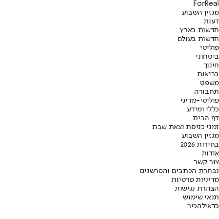
ForReal
מגזין השבוע
דעות
חדשות בארץ
חדשות בעולם
פוליטי
ביטחוני
חינוך
בריאות
משפט
תחבורה
פוליטי-מדיני
כללי ומידע
דף הבית
זמני כניסת וצאת שבת
מגזין השבוע
בחירות 2026
אודות
צור קשר
נבחרת הכתבים והפרשנים
מדיניות פרטיות
הצהרת נגישות
תנאי שימוש
כדאי
להכיר