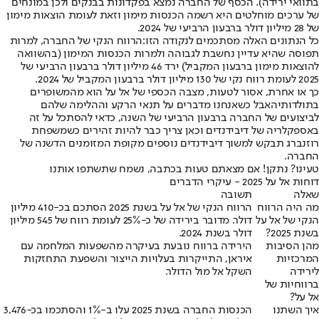
בתוואי ירידה). הכסף של החברה נמצא בפקדונות בבנקים ולכן במונחים
של ערכים מוחלטים היא רשמה הכנסות מימון וזאת לעומת הוצאות מימון
של 28 מיליון דולר ברבעון הרביעי של 2024.
כל הנתונים האלה מסתכמים לנקודה הזו:
הרווח הנקי של החברה, למרות
תפוסה שהיא עדיין נחשבת לגבוהה ולמרות הכנסות המימון (בהשוואה
להוצאות מימון ברבעון המקביל) ירד 46 מיליון דולר ברבעון הרביעי של
2025 לעומת רווח נקי של 130 מיליון דולר ברבעון המקביל של 2024.
כך או אחרת, אסור לטעות, מצבה הכספי של אל על הוא מהמשופרים
בתולדותיה
אבל כשאנחנו מדברים על תנאי הרקע וההלימה שלהם
לביצועים של החברה ברבעון הרביעי של השנה, כדאי להסתכל על זה
באספקלריה של דיבידנדים וכאן צריך כבר להיות זהירים כשמשפחת
רוזנברג תבקש למשוך דיבידנדים נוספים מקופת המזומנים הדשנה של
החברה.
טעינו? נתקן! אם מצאתם טעות בכתבה, נשמח שתשתפו אותנו
דוחות אל על 2025 - עיקרי הדברים
שאלה
תשובה
מה היה הרווח
הרווח הנקי של אל על בשנת 2025 הסתכם בכ-410 מיליון
הנקי של אל על
דולר. מדובר בירידה של כ-25% לעומת רווח של 545 מיליון
בשנת 2025?
דולר בשנת 2024.
מהן הסיבות
הירידה ברווח נובעת בעיקרה מהשפעות המלחמה עם
המרכזיות
איראן, התייקרות בעלויות הייצור והשפעת התחזקות
לירידה
השקל אל מול הדולר.
ברווחיות של
אל על?
איך השתנו
הכנסות החברה בשנת 2025 עלו ב-1% והסתכמו בכ-3,476