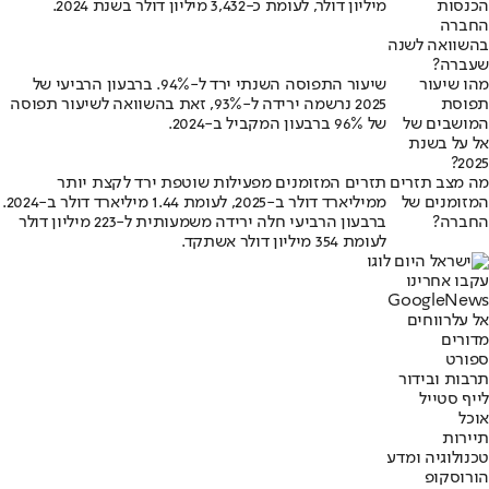
הכנסות
מיליון דולר, לעומת כ-3,432 מיליון דולר בשנת 2024.
החברה
בהשוואה לשנה
שעברה?
מהו שיעור
שיעור התפוסה השנתי ירד ל-94%. ברבעון הרביעי של
תפוסת
2025 נרשמה ירידה ל-93%, זאת בהשוואה לשיעור תפוסה
המושבים של
של 96% ברבעון המקביל ב-2024.
אל על בשנת
2025?
מה מצב תזרים
תזרים המזומנים מפעילות שוטפת ירד לקצת יותר
המזומנים של
ממיליארד דולר ב-2025, לעומת 1.44 מיליארד דולר ב-2024.
החברה?
ברבעון הרביעי חלה ירידה משמעותית ל-223 מיליון דולר
לעומת 354 מיליון דולר אשתקד.
עקבו אחרינו
G
o
o
g
l
e
News
אל על
רווחים
מדורים
ספורט
תרבות ובידור
לייף סטייל
אוכל
תיירות
טכנולוגיה ומדע
הורוסקופ