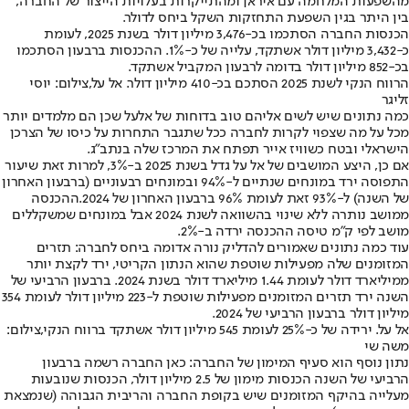
מהשפעות המלחמה עם איראן ומהתייקרות בעלויות הייצור של החברה,
בין היתר בגין השפעת התחזקות השקל ביחס לדולר.
הכנסות החברה הסתכמו בכ-3,476 מיליון דולר בשנת 2025, לעומת
כ-3,432 מיליון דולר אשתקד, עלייה של כ-1%. ההכנסות ברבעון הסתכמו
בכ-852 מיליון דולר בדומה לרבעון המקביל אשתקד.
הרווח הנקי לשנת 2025 הסתכם בכ-410 מיליון דולר. אל על,צילום: יוסי
זליגר
כמה נתונים שיש לשים אליהם טוב בדוחות של אלעל שכן הם מלמדים יותר
מכל על מה שצפוי לקרות לחברה ככל שתגבר התחרות על כיסו של הצרכן
הישראלי ובטח כשוויז אייר תפתח את המרכז שלה בנתב״ג.
אם כן, היצע המושבים של אל על גדל בשנת 2025 ב-3%, למרות זאת שיעור
התפוסה ירד במונחים שנתיים ל-94% ובמונחים רבעוניים (ברבעון האחרון
של השנה) ל-93% זאת לעומת 96% ברבעון האחרון של 2024.
ההכנסה
ממושב נותרה ללא שינוי בהשוואה לשנת 2024 אבל במונחים שמשקללים
מושב לפי ק״מ טיסה ההכנסה ירדה ב-2%.
עוד כמה נתונים שאמורים להדליק נורה אדומה ביחס לחברה: תזרים
המזומנים שלה מפעילות שוטפת שהוא הנתון הקריטי, ירד לקצת יותר
ממיליארד דולר לעומת 1.44 מיליארד דולר בשנת 2024. ברבעון הרביעי של
השנה ירד תזרים המזומנים מפעילות שוטפת ל-223 מיליון דולר לעומת 354
מיליון דולר ברבעון הרביעי של 2024.
אל על. ירידה של כ-25% לעומת 545 מיליון דולר אשתקד ברווח הנקי,צילום:
משה שי
נתון נוסף הוא סעיף המימון של החברה: כאן החברה רשמה ברבעון
הרביעי של השנה הכנסות מימון של 2.5 מיליון דולר, הכנסות שנובעות
מעלייה בהיקף המזומנים שיש בקופת החברה והריבית הגבוהה (שנמצאת