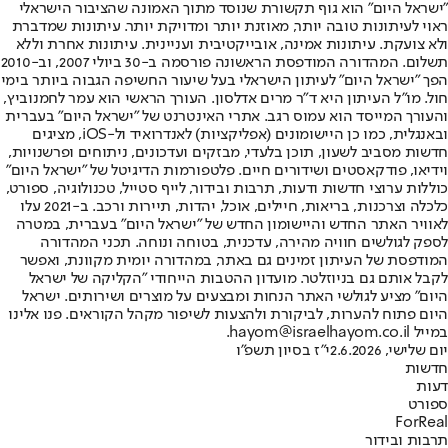
"ישראל היום" הוא גוף תקשורת שנוסד מתוך האמונה שהציבור הישראלי
ראוי לעיתונות טובה יותר, מאוזנת יותר ומדויקת יותר. עיתונות שמדברת
ולא צועקת. עיתונות אמינה, אובייקטיבית ועניינית. עיתונות אחרת וללא
תשלום. המהדורה המודפסת הראשונה פורסמה ב-30 ביולי 2007, וב-2010
הפך "ישראל היום" לעיתון הישראלי בעל שיעור החשיפה הגבוה ביותר בימי
חול. מו"ל העיתון היא ד"ר מרים אדלסון. העורך הראשי הוא עמר לחמנוביץ,
והעורך המייסד הוא עמוס רגב. אתרי האינטרנט של "ישראל היום" בעברית
ובאנגלית, כמו כן היישומונים (אפליקציות) לאנדרואיד ול-iOS, מציגים
חדשות מסביב לשעון, תוכן בלעדי, מבזקים ועדכונים, ניתוחים ופרשנויות,
וידיאו, פודקאסטים ושידורים חיים. פלטפורמות הדיגיטל של "ישראל היום"
כוללות ערוצי חדשות ודעות, תרבות ובידור, לייף סטייל, טכנולוגיה, ספורט,
כלכלה וצרכנות, בריאות, חיילים, אוכל, יהדות, תיירות ורכב. ב-2021 עלו
לאוויר האתר החדש והיישומון החדש של "ישראל היום" בעברית, במטרה
לספק לגולשים חוויה מהירה, עדכנית, בטוחה ונוחה. תכני המהדורה
המודפסת של העיתון זמינים גם באתר, במהדורה יומית מקוונת, ואפשר
לקבל אותם גם בניוזלטר. מועדון ההטבות הייחודי "הקליקה של ישראל
היום" מציע לגולשי האתר הנחות ומבצעים על מוצרים ושירותים. ישראל
היום פתוח להערות, לביקורת ולהצעות לשיפור מקהל הקוראים. פנו אלינו
במייל hayom@israelhayom.co.il.
יום שלישי, 2.6.2026
י"ז בסיון תשפ"ו
חדשות
דעות
ספורט
ForReal
תרבות ובידור