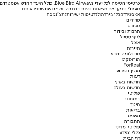
כרטיסי הטיסה לכל יעדי Blue Bird Airways, כולל היעד החדש אמסטרדם, זמינים להזמנה באתר bluebirdair.com וכן במנועי ההזמנות המובילים, ובסוכנויות הנסיעות בארץ ובעולם.
טעינו? נתקן! אם מצאתם טעות בכתבה, נשמח שתשתפו אותנו
אמסטרדם
בלו בירד
הולנד
טיסות ישירות
נתב"ג
פסח
מדורים
ספורט
תרבות ובידור
לייף סטייל
אוכל
תיירות
טכנולוגיה ומדע
הורוסקופ
ForReal
מגזין השבוע
דעות
חדשות בארץ
חדשות בעולם
פוליטי
ביטחוני
חינוך
בריאות
משפט
תחבורה
פוליטי-מדיני
כללי ומידע
דף הבית