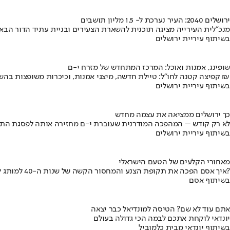
ירושלים 2040: העיר נערכת ל- 1.5 מליון תושבים
מנכ"לית העירייה מציגה תוכנית להשארת הצעירים ובניית עתיד הדור הבא
בשיתוף עיריית ירושלים
שופינג, אמנות ואוכל: המרכז המתחדש של מזרח י-ם
קפיצה קטנה לחו"ל: טיילת חדשה, מיצגי אמנות, וכיכרות משופצות בהשקעה של 100 מיליון ₪
בשיתוף עיריית ירושלים
כך ירושלים ממציאה את עצמה מחדש
לא רק קודש – המהפכה המודרנית שעוברת י-ם מחזירה אותה לפסגת התי
בשיתוף עיריית ירושלים
מאחורי הקלעים של הטעם הישראלי
איך אסם הפכה את תקופת הצנע והמחסור הקשה של שנות ה-40 למותג לאומי?
בשיתוף אסם
אתם עוד לא שם? הטיסה למונדיאל כבר יצאה
יונדאי לוקחת אתכם לבמה הכי גדולה בעולם
בשיתוף יונדאי מבית כלמוביל