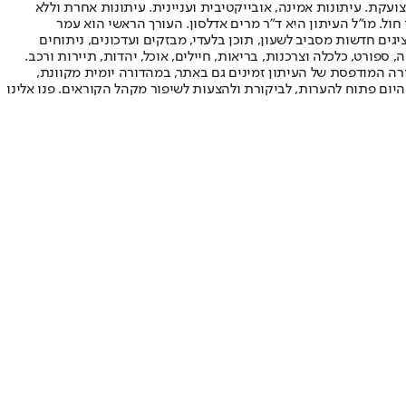
ועקת. עיתונות אמינה, אובייקטיבית ועניינית. עיתונות אחרת וללא
עור החשיפה הגבוה ביותר בימי חול. מו"ל העיתון היא ד"ר מרים אדלסון. העורך הראשי הוא עמר
 והעורך המייסד הוא עמוס רגב. אתרי האינטרנט של "ישראל היום" בעברית ובאנגלית, כמו כן היישומונים (אפליקציות) לאנדרואיד ול-iOS, מציגים חדשות מסביב לשעון, תוכן בלעדי, מבזקים ועדכונים, ניתוחים
, ספורט, כלכלה וצרכנות, בריאות, חיילים, אוכל, יהדות, תיירות ורכב.
דורה המודפסת של העיתון זמינים גם באתר, במהדורה יומית מקוונת,
היום פתוח להערות, לביקורת ולהצעות לשיפור מקהל הקוראים. פנו אלינו