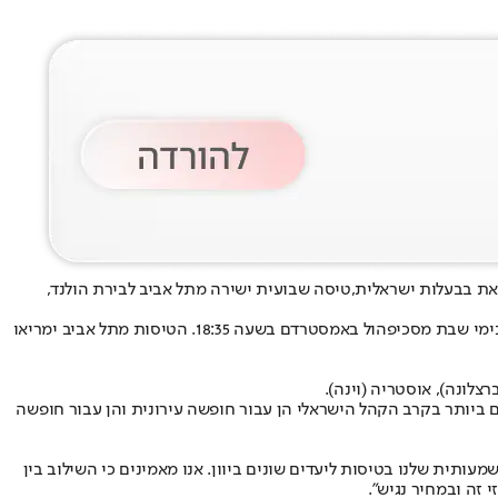
טיסה שבועית ישירה מתל אביב לבירת הולנד,
הקו יושק ב-4 באפריל 2026, בעיצומה של חופשת פסח. בשלב זה תפעיל בלו בירד טיסה שבועית שתמריא מתל אביב בימי שבת בשעה 13:20 ותחזור בימי שבת מסכיפהול באמסטרדם בשעה 18:35. הטיסות מתל אביב ימריאו
רצלונה), אוסטריה (וינה).
 ביותר בקרב הקהל הישראלי הן עבור חופשה עירונית והן עבור חופשה
ה וזאת בנוסף לנוכחות המשמעותית שלנו בטיסות ליעדים שונים ביוון. אנו מאמינים כי השילוב בין