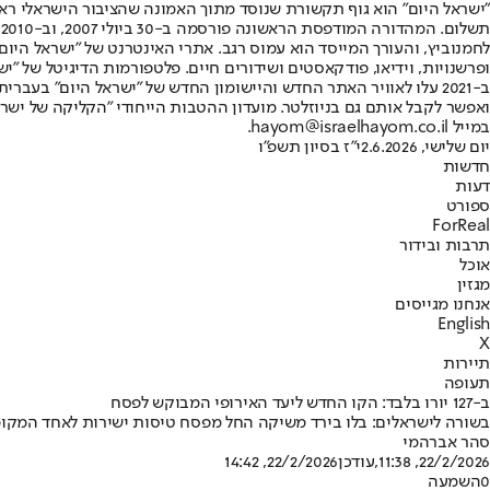
"ישראל היום" הוא גוף תקשורת שנוסד מתוך האמונה שהציבור הישראלי ראוי 
ת
ופרשנויות, וידיאו, פודקאסטים ושידורים חיים. פלטפורמות הדיגיטל של "ישרא
ב-2021 עלו לאוויר האתר החדש והיישומון החדש של "ישראל היום" בע
ואפשר לקבל אותם גם בניוזלטר. מועדון ההטבות הייחודי "הקליקה של ישרא
במייל hayom@israelhayom.co.il.
יום שלישי, 2.6.2026
י"ז בסיון תשפ"ו
חדשות
דעות
ספורט
ForReal
תרבות ובידור
אוכל
מגזין
אנחנו מגייסים
English
X
תיירות
תעופה
ב-127 יורו בלבד: הקו החדש ליעד האירופי המבוקש לפסח
בשורה לישראלים: בלו בירד משיקה החל מפסח טיסות ישירות לאחד המקומ
סהר אברהמי
22/2/2026, 11:38
,עודכן
22/2/2026, 14:42
0
השמעה