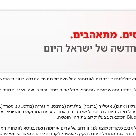
ין ומינכן), איטליה (ברגמו), בולגריה (בורגס), הונגריה (בודפשט), ספרד (ב
ביב לנמל התעופה סכיפהול אמסטרדם, אחד היעדים המבוקשים והפופולריים
הווה חלק מאסטרטגיית הצמיחה שלנו לשנת 2026: חיזוק תל אביב כנקודת מוצא למגוון רחב של ערים אירופ