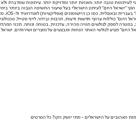
לעיתונות טובה יותר, מאוזנת יותר ומדויקת יותר. עיתונות שמדברת ולא צ
שלום. המהדורה המודפסת הראשונה פורסמה ב-30 ביולי 2007, וב-2010 הפך "ישראל היום" לעיתון הישראלי בעל שי
לחמנוביץ,
ל היום" כוללות ערוצי חדשות ודעות, תרבות ובידור, לייף סטייל, טכנולוגיה
ברית, במטרה לספק לגולשים חוויה מהירה, עדכנית, בטוחה ונוחה. תכני המה
ל היום" מציע לגולשי האתר הנחות ומבצעים על מוצרים ושירותים. ישראל 
ות האהובים על הישראלים • מתי יושק הקו? כל הפרטים