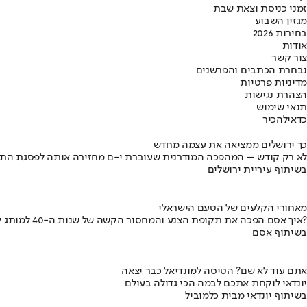
זמני כניסת וצאת שבת
מגזין השבוע
בחירות 2026
אודות
צור קשר
נבחרת הכתבים והפרשנים
מדיניות פרטיות
הצהרת נגישות
תנאי שימוש
כדאי
להכיר
כך ירושלים ממציאה את עצמה מחדש
לא רק קודש – המהפכה המודרנית שעוברת י-ם מחזירה אותה לפסגת התי
בשיתוף עיריית ירושלים
מאחורי הקלעים של הטעם הישראלי
איך אסם הפכה את תקופת הצנע והמחסור הקשה של שנות ה-40 למותג לאומי?
בשיתוף אסם
אתם עוד לא שם? הטיסה למונדיאל כבר יצאה
יונדאי לוקחת אתכם לבמה הכי גדולה בעולם
בשיתוף יונדאי מבית כלמוביל