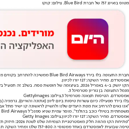
מטוס בואינג 737 של חברת Blue Bird. צילום: קוקו
חברת התעופה בלו בירד Blue Bird Airways ממשיכה להתרחב בקווים מישראל ליעדים נבחרים לאירופה: החל מאפריל תפעיל החברה היוונית הנמצאת בבעלות ישראלית,
אמסטרדם. מחיר השקה: 127 יורו לכיוון.
מנמל התעופה בן גוריון מטרמינל 3.
אמסטרדם. הטיסות תצאנה מטרמינל 3,צילום: GettyImages
בלו בירד מפעילה כיום עשרות טיסות ביום ליוון (אתונה והאיים), גרמניה (ברל
"אנו גאים להרחיב את מפת היעדים שלנו ולהשיק לראשונה קו ישיר מתל א
משפחתית בטיולי כוכב בהולנד", מוסר עמית שגיא סמנכ"ל Blue Bird Airways הנמצאת בבעלות קבוצת קווי חופשה.
אמסטרדם. מחיר השקה: 127 יורו לכיוון,צילום: Getty Images
"פתיחת הקו מ
טיסה שבועית לאמסטרדם באחד ממטוסי ה 737-800 שלנו ומחיר השקה תחרותי, כבר מתחילת עונת הקיץ, יאפשר ללקוחות ליהנות מיעד אירופי מרכזי זה ובמחיר נגיש".