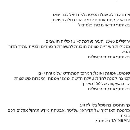
אתם עוד לא שם? הטיסה למונדיאל כבר יצאה
יונדאי לוקחת אתכם לבמה הכי גדולה בעולם
בשיתוף יונדאי מבית כלמוביל
ירושלים 2040: העיר נערכת ל- 1.5 מליון תושבים
מנכ"לית העירייה מציגה תוכנית להשארת הצעירים ובניית עתיד הדור
הבא
בשיתוף עיריית ירושלים
שופינג, אמנות ואוכל: המרכז המתחדש של מזרח י-ם
קפיצה קטנה לחו"ל: טיילת חדשה, מיצגי אמנות, וכיכרות משופצות
בהשקעה של 100 מיליון ₪
בשיתוף עיריית ירושלים
כך תחסכו בחשמל בלי להזיע
מהפכת האנרגיה של תדיראן: שליטה, אבטחת מידע וניהול אקלים חכם
בבית
בשיתוף TADIRAN