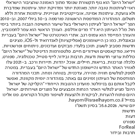
"ישראל היום" הוא גוף תקשורת שנוסד מתוך האמונה שהציבור הישראלי
ראוי לעיתונות טובה יותר, מאוזנת יותר ומדויקת יותר. עיתונות שמדברת
ולא צועקת. עיתונות אמינה, אובייקטיבית ועניינית. עיתונות אחרת וללא
תשלום. המהדורה המודפסת הראשונה פורסמה ב-30 ביולי 2007, וב-2010
הפך "ישראל היום" לעיתון הישראלי בעל שיעור החשיפה הגבוה ביותר בימי
חול. מו"ל העיתון היא ד"ר מרים אדלסון. העורך הראשי הוא עמר לחמנוביץ,
והעורך המייסד הוא עמוס רגב. אתרי האינטרנט של "ישראל היום" בעברית
ובאנגלית, כמו כן היישומונים (אפליקציות) לאנדרואיד ול-iOS, מציגים
חדשות מסביב לשעון, תוכן בלעדי, מבזקים ועדכונים, ניתוחים ופרשנויות,
וידיאו, פודקאסטים ושידורים חיים. פלטפורמות הדיגיטל של "ישראל היום"
כוללות ערוצי חדשות ודעות, תרבות ובידור, לייף סטייל, טכנולוגיה, ספורט,
כלכלה וצרכנות, בריאות, חיילים, אוכל, יהדות, תיירות ורכב. ב-2021 עלו
לאוויר האתר החדש והיישומון החדש של "ישראל היום" בעברית, במטרה
לספק לגולשים חוויה מהירה, עדכנית, בטוחה ונוחה. תכני המהדורה
המודפסת של העיתון זמינים גם באתר, במהדורה יומית מקוונת, ואפשר
לקבל אותם גם בניוזלטר. מועדון ההטבות הייחודי "הקליקה של ישראל
היום" מציע לגולשי האתר הנחות ומבצעים על מוצרים ושירותים. ישראל
היום פתוח להערות, לביקורת ולהצעות לשיפור מקהל הקוראים. פנו אלינו
במייל hayom@israelhayom.co.il.
יום שישי, 5.6.2026
כ' בסיון תשפ"ו
חדשות
דעות
ספורט
ForReal
תרבות ובידור