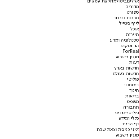
אקלים
ביטול
מחלקת עסקים
מדורים
ספורט
תרבות ובידור
לייף סטייל
אוכל
תיירות
טכנולוגיה ומדע
הורוסקופ
ForReal
מגזין השבוע
דעות
חדשות בארץ
חדשות בעולם
פוליטי
ביטחוני
חינוך
בריאות
משפט
תחבורה
פוליטי-מדיני
כללי ומידע
דף הבית
זמני כניסת וצאת שבת
מגזין השבוע