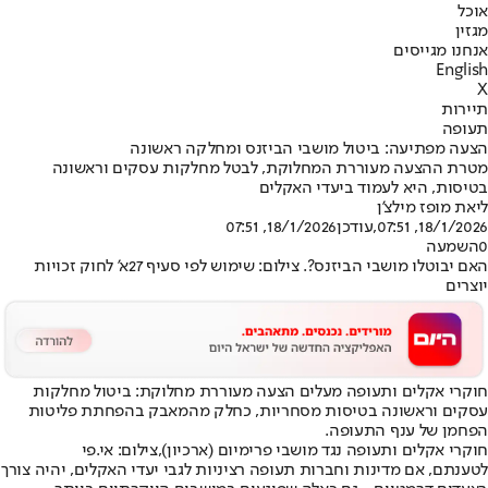
אוכל
מגזין
אנחנו מגייסים
English
X
תיירות
תעופה
הצעה מפתיעה: ביטול מושבי הביזנס ומחלקה ראשונה
מטרת ההצעה מעוררת המחלוקת, לבטל מחלקות עסקים וראשונה
בטיסות, היא לעמוד ביעדי האקלים
ליאת מופז מילצ'ן
18/1/2026, 07:51
,עודכן
18/1/2026, 07:51
0
השמעה
האם יבוטלו מושבי הביזנס?. צילום: שימוש לפי סעיף 27א' לחוק זכויות
יוצרים
חוקרי אקלים ותעופה מעלים הצעה מעוררת מחלוקת: ביטול מחלקות
עסקים וראשונה בטיסות מסחריות, כחלק מהמאבק בהפחתת פליטות
הפחמן של ענף התעופה.
חוקרי אקלים ותעופה נגד מושבי פרימיום (ארכיון),צילום: אי.פי
לטענתם, אם מדינות וחברות תעופה רציניות לגבי יעדי האקלים, יהיה צורך