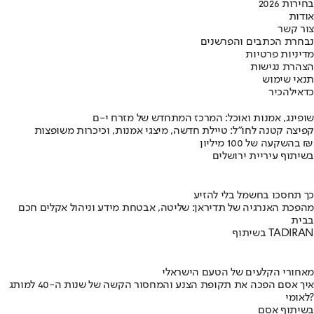
בחירות 2026
אודות
צור קשר
נבחרת הכתבים והפרשנים
מדיניות פרטיות
הצהרת נגישות
תנאי שימוש
כדאי
להכיר
שופינג, אמנות ואוכל: המרכז המתחדש של מזרח י-ם
קפיצה קטנה לחו"ל: טיילת חדשה, מיצגי אמנות, וכיכרות משופצות
בהשקעה של 100 מיליון ₪
בשיתוף עיריית ירושלים
כך תחסכו בחשמל בלי להזיע
מהפכת האנרגיה של תדיראן: שליטה, אבטחת מידע וניהול אקלים חכם
בבית
בשיתוף TADIRAN
מאחורי הקלעים של הטעם הישראלי
איך אסם הפכה את תקופת הצנע והמחסור הקשה של שנות ה-40 למותג
לאומי?
בשיתוף אסם