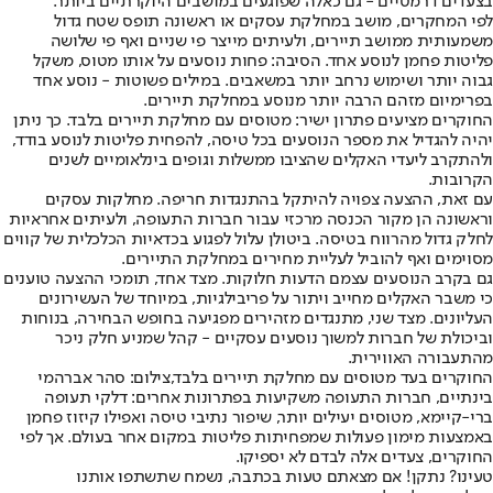
בצעדים דרמטיים - גם כאלה שפוגעים במושבים היוקרתיים ביותר.
לפי המחקרים, מושב במחלקת עסקים או ראשונה תופס שטח גדול
משמעותית ממושב תיירים, ולעיתים מייצר פי שניים ואף פי שלושה
פליטות פחמן לנוסע אחד. הסיבה: פחות נוסעים על אותו מטוס, משקל
גבוה יותר ושימוש נרחב יותר במשאבים. במילים פשוטות - נוסע אחד
בפרימיום מזהם הרבה יותר מנוסע במחלקת תיירים.
החוקרים מציעים פתרון ישיר: מטוסים עם מחלקת תיירים בלבד. כך ניתן
יהיה להגדיל את מספר הנוסעים בכל טיסה, להפחית פליטות לנוסע בודד,
ולהתקרב ליעדי האקלים שהציבו ממשלות וגופים בינלאומיים לשנים
הקרובות.
עם זאת, ההצעה צפויה להיתקל בהתנגדות חריפה. מחלקות עסקים
וראשונה הן מקור הכנסה מרכזי עבור חברות התעופה, ולעיתים אחראיות
לחלק גדול מהרווח בטיסה. ביטולן עלול לפגוע בכדאיות הכלכלית של קווים
מסוימים ואף להוביל לעליית מחירים במחלקת התיירים.
גם בקרב הנוסעים עצמם הדעות חלוקות. מצד אחד, תומכי ההצעה טוענים
כי משבר האקלים מחייב ויתור על פריבילגיות, במיוחד של העשירונים
העליונים. מצד שני, מתנגדים מזהירים מפגיעה בחופש הבחירה, בנוחות
וביכולת של חברות למשוך נוסעים עסקיים - קהל שמניע חלק ניכר
מהתעבורה האווירית.
החוקרים בעד מטוסים עם מחלקת תיירים בלבד,צילום: סהר אברהמי
בינתיים, חברות התעופה משקיעות בפתרונות אחרים: דלקי תעופה
ברי-קיימא, מטוסים יעילים יותר, שיפור נתיבי טיסה ואפילו קיזוז פחמן
באמצעות מימון פעולות שמפחיתות פליטות במקום אחר בעולם. אך לפי
החוקרים, צעדים אלה לבדם לא יספיקו.
טעינו? נתקן! אם מצאתם טעות בכתבה, נשמח שתשתפו אותנו