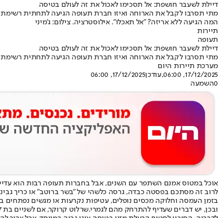
דיילת לשעבר חושפת: אל תסכימו לאכול את זה לעולם בטיסה
מתי תסרבו לקבל את הארוחה ואיזו חברת תעופה הגיעה לתחתית רשימת ה
המה הגיעה ללא אריזה? "אל תאכלו". אילוסטרציה. צילום: ג'מיני
תיירות
תעופה
דיילת לשעבר חושפת: אל תסכימו לאכול את זה לעולם בטיסה
מתי תסרבו לקבל את הארוחה ואיזו חברת תעופה הגיעה לתחתית רשימת ה
מערכת תיירות היום
17/12/2025, 06:00
,עודכן
17/12/2025, 06:00
0
השמעה
אוכל במטוס אמנם השתפר עם השנים, אבל בחברות תעופה רבות הוא עדיין 
לרוב זה מסתכם בפסטה כבדה, גרסה כלשהי של "בשר ברוטב" או כריך גבינה
בזמן העמסה וחלוקה מכסים נופלים, עטיפות נקרעות או מגשים נפתחים ב
ובכן, יש דברים שעדיף להתרחק מהם לגמרי
.
שרלוט קרוקר, אם לשניים בת 47, עבדה 12 שנה כדיילת בחברות תעופה שונות.