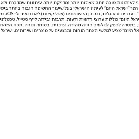
לעיתונות טובה יותר, מאוזנת יותר ומדויקת יותר. עיתונות שמדברת ולא צ
שלום. המהדורה המודפסת הראשונה פורסמה ב-30 ביולי 2007, וב-2010 הפך "ישראל היום" לעיתון הישראלי בעל שי
לחמנוביץ,
ל היום" כוללות ערוצי חדשות ודעות, תרבות ובידור, לייף סטייל, טכנולוגיה
ברית, במטרה לספק לגולשים חוויה מהירה, עדכנית, בטוחה ונוחה. תכני המה
ל היום" מציע לגולשי האתר הנחות ומבצעים על מוצרים ושירותים. ישראל 