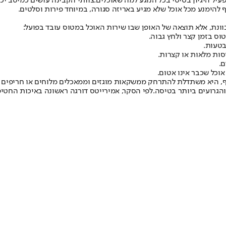
עיל היגיון בסיסי בכל הנוגע למה שאוכלים
.
צוותי הקבינה עושים כמיטב יכ
ף להימנע מכל אוכל שלא מגיע באריזה סגורה, במיוחד פירות וסלטים
.
וונת, אלא תוצאה של האופן שבו שירות האוכל במטוס עובד בפועל
:
וס בזמן קצר ולחץ גבוה
.
בטעות
.
סות מלאות או קצרות
.
ם
.
 אוכל שכבר אינו אטום
.
וסף, היא משתדלת להתרחק ממשקאות מוגזים וממאכלים מלוחים או חריפים מ
הגרועים ביותר בטיסה
.
לפי הסקר, אמירייטס דורגה ראשונה באיכות החטי