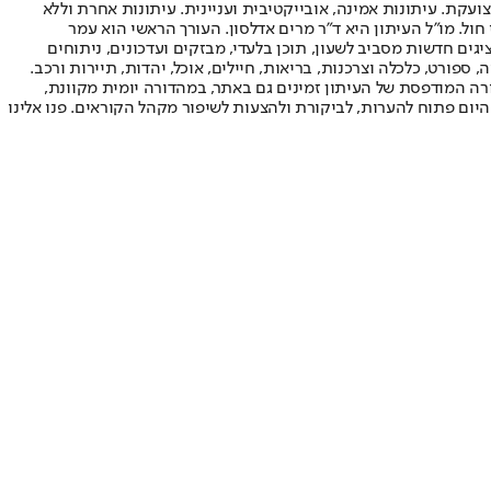
ועקת. עיתונות אמינה, אובייקטיבית ועניינית. עיתונות אחרת וללא
עור החשיפה הגבוה ביותר בימי חול. מו"ל העיתון היא ד"ר מרים אדלסון. העורך הראשי הוא עמר
 והעורך המייסד הוא עמוס רגב. אתרי האינטרנט של "ישראל היום" בעברית ובאנגלית, כמו כן היישומונים (אפליקציות) לאנדרואיד ול-iOS, מציגים חדשות מסביב לשעון, תוכן בלעדי, מבזקים ועדכונים, ניתוחים
, ספורט, כלכלה וצרכנות, בריאות, חיילים, אוכל, יהדות, תיירות ורכב.
דורה המודפסת של העיתון זמינים גם באתר, במהדורה יומית מקוונת,
היום פתוח להערות, לביקורת ולהצעות לשיפור מקהל הקוראים. פנו אלינו