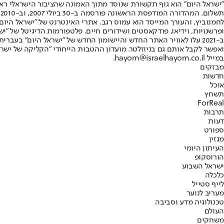
"ישראל היום" הוא גוף תקשורת שנוסד מתוך האמונה שהציבור הישראלי ראוי 
ת
ופרשנויות, וידיאו, פודקאסטים ושידורים חיים. פלטפורמות הדיגיטל של "ישרא
ב-2021 עלו לאוויר האתר החדש והיישומון החדש של "ישראל היום" בע
ואפשר לקבל אותם גם בניוזלטר. מועדון ההטבות הייחודי "הקליקה של ישרא
במייל hayom@israelhayom.co.il.
מבזקים
חדשות
אוכל
תשחץ
ForReal
תרבות
דעות
ספורט
מגזין
העיתון היומי
הורוסקופ
ישראל השבוע
כלכלה
לייף סטייל
מעריב לנוער
טכנולוגיה מדע וסביבה
העולם
משחקים