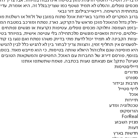
לדבריה, הסיכוי לחטוף הרעלת מזון בטיסה אינו גבוה במיוחד, אבל צריך להפ
מכסים נופלים, והסלט לא תמיד נשטף כמו שצריך
.
בגלל זה, היא אומרת, עדי
בתחתית הרשימה. ריינאייר,צילום: דור גבאי
ברוב המקרים לא מדובר באריזות אוכל פתוח במובן של זלזול או רשלנות מכ
•
חלק גדול מהאוכל מוכן מראש על הקרקע, נארז, נפתח ומורכב במטבח המט
•
בזמן העמסה וחלוקה מכסים נופלים, עטיפות נקרעות או מגשים נפתחים 
•
סלטים, פירות ומאפים מוגשים מלכתחילה בלי עטיפה אישית, במיוחד בטי
•
צוות הקבינה לא תמיד יכול לדעת מתי בדיוק משהו נפתח ואם נגעו בו קוד
•
לפעמים אין תחליף זמין, והצוות צריך לבחור בין לא להגיש כלל לבין להגיש
היא מוסיפה שגם אלכוהול היא
לא שותה בטיסות
, כי הוא מייבש מאוד. בנ
בנוסף, פורסם דירוג של החברות עם האוכל, החטיפים והמשקאות הטובים ו
טעינו? נתקן! אם מצאתם טעות בכתבה, נשמח שתשתפו אותנו
דיילים
טיסות
מדורים
ספורט
תרבות ובידור
לייף סטייל
אוכל
תיירות
טכנולוגיה ומדע
הורוסקופ
ForReal
מגזין השבוע
דעות
חדשות בארץ